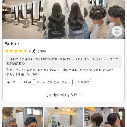
Solver
4.6
(69件)
【★口コミ高評価★/当日予約OK/大通・札幌エリア人気サロン】カットヘッドスパで
圧倒的支持◎
アクセス：札幌市電 狸小路駅 徒歩2分、札幌市営地下鉄東西線 大通駅 徒歩4分
カット単価：
￥4,400～
楽天スーパーDEAL
ポイントが貯まる・使える
メンズ歓迎
その他の情報を表示