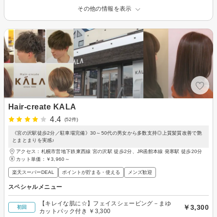
その他の情報を表示
Hair-create KALA
4.4
(52件)
《宮の沢駅徒歩2分／駐車場完備》30～50代の男女から多数支持◎上質髪質改善で艶
とまとまりを実感♪
アクセス：札幌市営地下鉄東西線 宮の沢駅 徒歩2分、JR函館本線 発寒駅 徒歩20分
カット単価：
￥3,960～
楽天スーパーDEAL
ポイントが貯まる・使える
メンズ歓迎
スペシャルメニュー
【キレイな肌に☆】フェイスシェービング－まゆ
￥3,300
初回
カットパック付き ￥3,300