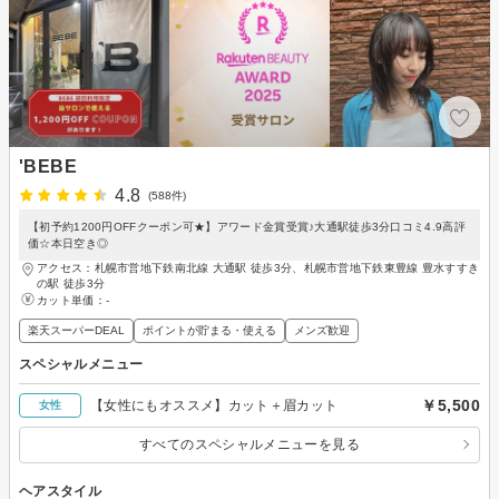
'BEBE
4.8
(588件)
【初予約1200円OFFクーポン可★】アワード金賞受賞♪大通駅徒歩3分口コミ4.9高評
価☆本日空き◎
アクセス：札幌市営地下鉄南北線 大通駅 徒歩3分、札幌市営地下鉄東豊線 豊水すすき
の駅 徒歩3分
カット単価：
-
楽天スーパーDEAL
ポイントが貯まる・使える
メンズ歓迎
スペシャルメニュー
￥5,500
【女性にもオススメ】カット＋眉カット
女性
すべてのスペシャルメニューを見る
ヘアスタイル