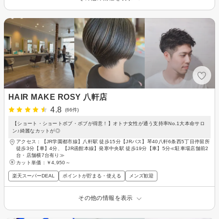
HAIR MAKE ROSY 八軒店
4.8
(66件)
【ショート・ショートボブ・ボブが得意！】オトナ女性が通う支持率No.1大本命サロ
ン♪綺麗なカットが◎
アクセス：【JR学園都市線】八軒駅 徒歩15分【JRバス】琴40八軒6条西5丁目停留所
徒歩3分【車】4分、【JR函館本線】発寒中央駅 徒歩19分【車】5分≪駐車場店舗前2
台・店舗横7台有り≫
カット単価：
￥4,950～
楽天スーパーDEAL
ポイントが貯まる・使える
メンズ歓迎
その他の情報を表示