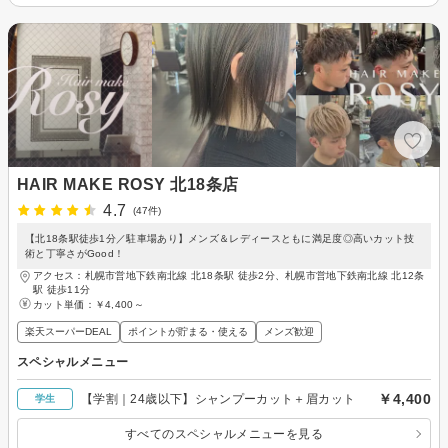
HAIR MAKE ROSY 北18条店
4.7
(47件)
【北18条駅徒歩1分／駐車場あり】メンズ＆レディースともに満足度◎高いカット技
術と丁寧さがGood！
アクセス：札幌市営地下鉄南北線 北18条駅 徒歩2分、札幌市営地下鉄南北線 北12条
駅 徒歩11分
カット単価：
￥4,400～
楽天スーパーDEAL
ポイントが貯まる・使える
メンズ歓迎
スペシャルメニュー
￥4,400
【学割｜24歳以下】シャンプーカット＋眉カット
学生
すべてのスペシャルメニューを見る