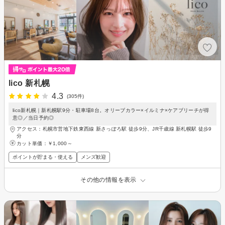
lico 新札幌
4.3
(305件)
lico新札幌｜新札幌駅9分・駐車場8台。オリーブカラー×イルミナ×ケアブリーチが得
意◎／当日予約◎
アクセス：札幌市営地下鉄東西線 新さっぽろ駅 徒歩9分、JR千歳線 新札幌駅 徒歩9
分
カット単価：
￥1,000～
ポイントが貯まる・使える
メンズ歓迎
その他の情報を表示