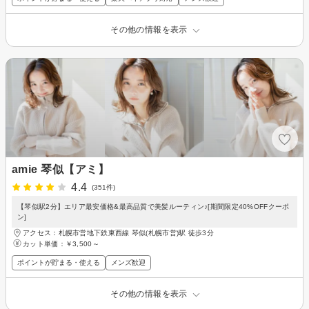
その他の情報を表示
amie 琴似【アミ】
4.4
(351件)
【琴似駅2分】エリア最安価格&最高品質で美髪ルーティン♪[期間限定40%OFFクーポ
ン]
アクセス：札幌市営地下鉄東西線 琴似(札幌市営)駅 徒歩3分
カット単価：
￥3,500～
ポイントが貯まる・使える
メンズ歓迎
その他の情報を表示