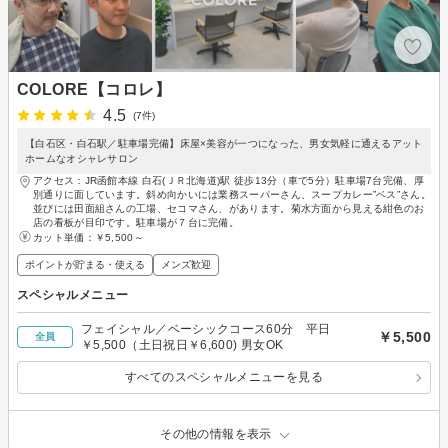
COLORE【コロレ】
4.5
(7件)
【白石区・白石駅／駐車場完備】床屋×美容が一つになった、男女気軽に通えるアット
ホームなオシャレサロン
アクセス：JR函館本線 白石(ＪＲ北海道)駅 徒歩13分（車で5分）駐車場7台完備、厚
別通りに面しています。斜め向かいには業務スーパーさん、スープカレー”ベス”さん。
並びには田面組さんの工場、セコマさん、があります。菊水方面から見える紺色のお
店の看板が目印です。駐車場が７台に完備。
カット単価：
￥5,500～
ポイントが貯まる・使える
メンズ歓迎
スペシャルメニュー
フェイシャル／ベーシックコース60分 平日
￥5,500
全員
￥5,500（土日祝日￥6,600) 男女OK
すべてのスペシャルメニューを見る
その他の情報を表示