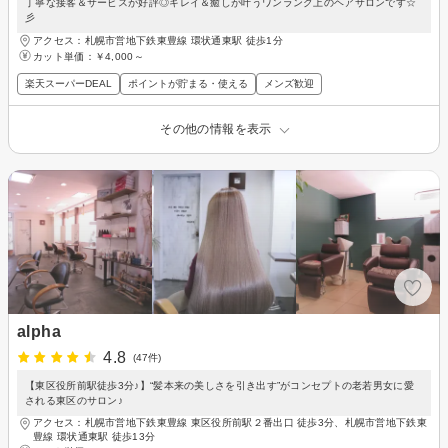
丁寧な接客＆サービスが好評◎キレイ＆癒しが叶うワンランク上のヘアサロンです☆
彡
アクセス：札幌市営地下鉄東豊線 環状通東駅 徒歩1分
カット単価：
￥4,000～
楽天スーパーDEAL
ポイントが貯まる・使える
メンズ歓迎
その他の情報を表示
alpha
4.8
(47件)
【東区役所前駅徒歩3分♪】“髪本来の美しさを引き出す”がコンセプトの老若男女に愛
される東区のサロン♪
アクセス：札幌市営地下鉄東豊線 東区役所前駅２番出口 徒歩3分、札幌市営地下鉄東
豊線 環状通東駅 徒歩13分