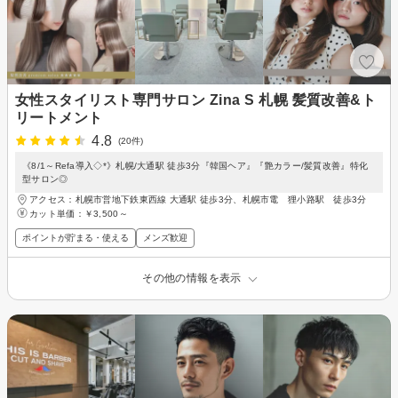
女性スタイリスト専門サロン Zina S 札幌 髪質改善&ト
リートメント
4.8
(20件)
《8/1～Refa導入◇*》札幌/大通駅 徒歩3分『韓国ヘア』『艶カラー/髪質改善』特化
型サロン◎
アクセス：札幌市営地下鉄東西線 大通駅 徒歩3分、札幌市電 狸小路駅 徒歩3分
カット単価：
￥3,500～
ポイントが貯まる・使える
メンズ歓迎
その他の情報を表示