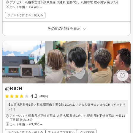
アクセス：札幌市営地下鉄東西線 大通駅 徒歩3分、札幌市電 狸小路駅 徒歩2分
カット単価：
￥4,400～
ポイントが貯まる・使える
その他の情報を表示
@RICH
4.3
(48件)
【大谷地駅徒歩1分／駐車場完備】男女比1:1のエリア大人気サロン＠RICH（アットリ
ッチ）
アクセス：札幌市営地下鉄東西線 大谷地駅 徒歩1分、札幌市営地下鉄東西線 南郷18
丁目駅 徒歩15分
カット単価：
￥3,300～
ポイントが貯まる・使える
楽天ペイアプリ対応
メンズ歓迎