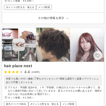
カット単価：
￥3,935～
ポイントが貯まる・使える
メンズ歓迎
その他の情報を表示
hair place next
4.4
(136件)
何度でも通いやすい価格♪丁寧なカウンセリング×豊富な薬剤でご提案☆アイラッシュ
あり◎可愛くオシャレを
アクセス：手稲駅 徒歩4分。ＪＲ『手稲駅』の南口のエスカレーターから降りて、道
なりに国道5号線に向かって歩いていきます。富士メガネさんの隣にあります。場所が
わからない方はお気軽にお電話下さい。
カット単価：
￥1,000～
楽天スーパーDEAL
ポイントが貯まる・使える
メンズ歓迎