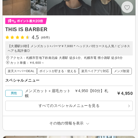
THIS IS BARBER
4.5
(46件)
【大通駅10秒】メンズカット+パーマ￥7,980＊ヘッドスパ付コースも人気！ビジネス
ヘアも高評価◎
アクセス：札幌市営地下鉄南北線 大通駅 徒歩1分、札幌市電 狸小路駅 徒歩5分
カット単価：
￥6,600～
楽天スーパーDEAL
ポイントが貯まる・使える
楽天ペイアプリ対応
メンズ歓迎
スペシャルメニュー
メンズカット＋眉毛カット ￥4,950【60分】札
￥4,950
男性
幌
すべてのスペシャルメニューを見る
その他の情報を表示