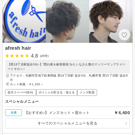
afresh hair
4.8
(45件)
【西18丁目駅徒歩5分♪】“隠れ家＆秘密基地”みたいな少人数のマンツーマンプライベ
ートサロン♪
アクセス：札幌市営地下鉄東西線 西18丁目駅 徒歩5分、札幌市電 西15丁目駅 徒歩8
分
カット単価：
￥1,100～
楽天スーパーDEAL
ポイントが貯まる・使える
メンズ歓迎
スペシャルメニュー
￥4,400
【おすすめ♪】メンズカット＋眉カット
全員
すべてのスペシャルメニューを見る