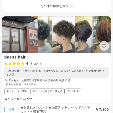
その他の情報を表示
peeps hair
4.9
(27件)
《駐車場有》《カード決済可》《指名料なし》大人女性に大人気♪丁寧な技術×通いや
すさ◎
アクセス：札幌市営地下鉄南北線 真駒内駅 徒歩12分
カット単価：
￥4,400～
楽天スーパーDEAL
ポイントが貯まる・使える
メンズ歓迎
スペシャルメニュー
★お疲れメンズオシ★頭皮スッキリ♪ヘッドスパ＆
￥7,800
全員
カット＋眉毛7800