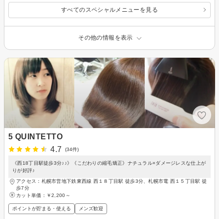
すべてのスペシャルメニューを見る
その他の情報を表示
5 QUINTETTO
4.7
(34件)
《西18丁目駅徒歩3分♪♪》《こだわりの縮毛矯正》ナチュラル×ダメージレスな仕上が
りが好評♪
アクセス：札幌市営地下鉄東西線 西１８丁目駅 徒歩3分、札幌市電 西１５丁目駅 徒
歩7分
カット単価：
￥2,200～
ポイントが貯まる・使える
メンズ歓迎