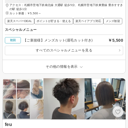
アクセス：札幌市営地下鉄南北線 大通駅 徒歩5分、札幌市営地下鉄東豊線 豊水すすき
の駅 徒歩1分
カット単価：
￥5,500～
楽天スーパーDEAL
ポイントが貯まる・使える
楽天ペイアプリ対応
メンズ歓迎
スペシャルメニュー
￥5,500
【ご新規様】メンズカット(眉毛カット付き)
初回
すべてのスペシャルメニューを見る
その他の情報を表示
feu