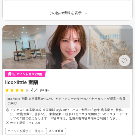
その他の情報を表示
lico×little 室蘭
4.4
(69件)
lico×little 室蘭|東室蘭駅から1分。アディクシーカラー×レイヤーカットが得意／当日
予約◎
アクセス：JR室蘭本線 東室蘭駅 徒歩10分 バスご利用の方は東通[室蘭市] 徒歩2
分、仲通[室蘭市] 徒歩5分、東室蘭東口 徒歩11分ヤマダ電機向かいのミスタードーナ
ッツの２階の奥になります、※駐車場は、近隣の有料駐車場をご利用ください。
カット単価：
￥1,000～
ポイントが貯まる・使える
メンズ歓迎