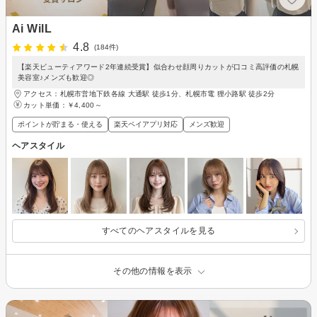
Ai WilL
4.8
(184件)
【楽天ビューティアワード2年連続受賞】似合わせ顔周りカットが口コミ高評価の札幌
美容室♪メンズも歓迎◎
アクセス：札幌市営地下鉄各線 大通駅 徒歩1分、札幌市電 狸小路駅 徒歩2分
カット単価：
￥4,400～
ポイントが貯まる・使える
楽天ペイアプリ対応
メンズ歓迎
ヘアスタイル
すべてのヘアスタイルを見る
その他の情報を表示