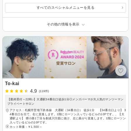
すべてのスペシャルメニューを見る
その他の情報を表示
To-kai
4.9
(119件)
【最終受付～22時♪】大通駅34番出口徒歩1分◎メンズパーマが大人気のマンツーマン
プライベートサロン
アクセス：札幌市営地下鉄各線 大通駅（34番出口） 徒歩1分 【34番出口より】 3
4番出口を出て、右に直進します。1階にローソン入っているビルの10Fです。、【大
通駅より】 狸小路1丁目を創成川方面に抜け、左に曲がり直進します。1階にローソン
入っているビルの10Fです。
カット単価：
￥1,500～