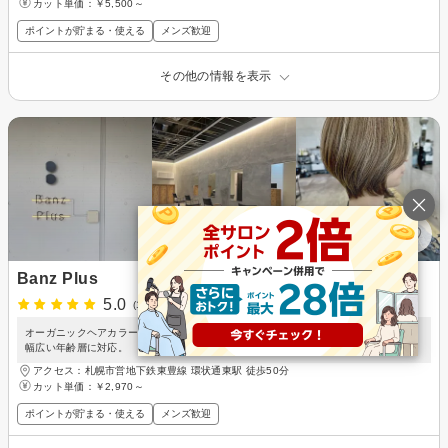
カット単価：
￥5,500～
ポイントが貯まる・使える
メンズ歓迎
その他の情報を表示
Banz Plus
5.0
(1件)
5月29日掲載開始
オーガニックヘアカラーで髪に優しい施術を提供。お子様連れ歓迎、駐車場も完備。
幅広い年齢層に対応。
アクセス：札幌市営地下鉄東豊線 環状通東駅 徒歩50分
カット単価：
￥2,970～
ポイントが貯まる・使える
メンズ歓迎