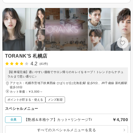
TORANK'S 札幌店
4.2
(41件)
【駐車場完備】通いやすい価格でサロン帰りのキレイをキープ！トレンドからナチュ
ラルまで思い通りに♪
アクセス：札幌市営地下鉄東西線 ひばりが丘(北海道)駅 徒歩5分、JR千歳線 新札幌駅
徒歩10分
カット単価：
￥3,000～
ポイントが貯まる・使える
メンズ歓迎
スペシャルメニュー
￥4,700
【艶感＆本格ケア】カット+リンケージTr
全員
すべてのスペシャルメニューを見る