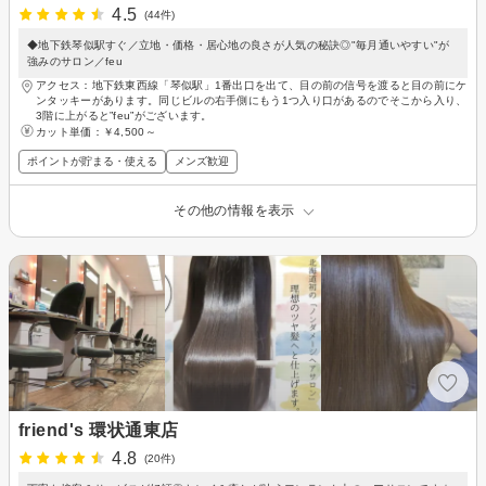
4.5
(44件)
◆地下鉄琴似駅すぐ／立地・価格・居心地の良さが人気の秘訣◎"毎月通いやすい"が
強みのサロン／feu
アクセス：地下鉄東西線「琴似駅」1番出口を出て、目の前の信号を渡ると目の前にケ
ンタッキーがあります。同じビルの右手側にもう1つ入り口があるのでそこから入り、
3階に上がると”feu”がございます。
カット単価：
￥4,500～
ポイントが貯まる・使える
メンズ歓迎
その他の情報を表示
friend's 環状通東店
4.8
(20件)