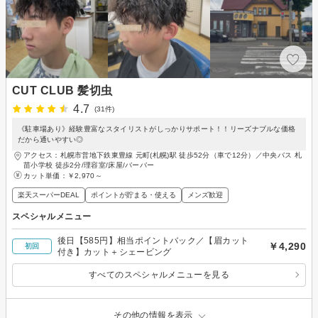
CUT CLUB 髪切虫
4.7
(31件)
《駐車場あり》経験豊富なスタイリストがしっかりサポート！！リーズナブルな価格
だから通いやすい◎
アクセス：札幌市営地下鉄東豊線 元町(札幌)駅 徒歩52分（車で12分）／中央バス 札
苗小学校 徒歩2分/理容室/床屋/バーバー
カット単価：
￥2,970～
楽天スーパーDEAL
ポイントが貯まる・使える
メンズ歓迎
スペシャルメニュー
後日【585円】相当ポイントバック／【眉カット
￥4,290
初回
付き】カット＋シェービング
すべてのスペシャルメニューを見る
その他の情報を表示