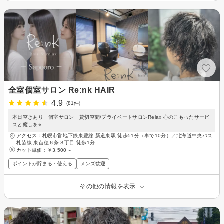
全室個室サロン Re:nk HAIR
4.9
(81件)
本日空きあり 個室サロン 貸切空間/プライベートサロンRelax 心のこもったサービ
スと癒しを⭐︎
アクセス：札幌市営地下鉄東豊線 新道東駅 徒歩51分（車で10分）／北海道中央バス
札苗線 東苗穂６条３丁目 徒歩1分
カット単価：
￥3,500～
ポイントが貯まる・使える
メンズ歓迎
その他の情報を表示