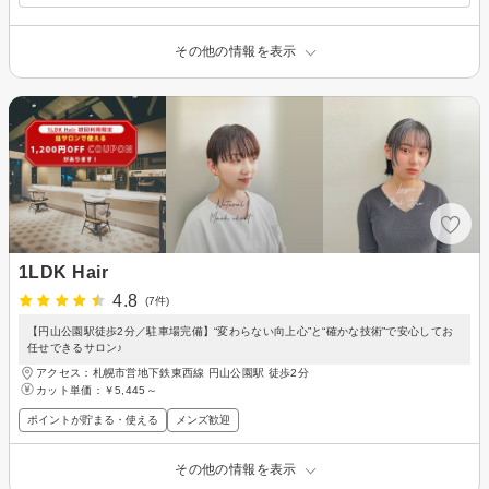
その他の情報を表示
1LDK Hair
4.8
(7件)
【円山公園駅徒歩2分／駐車場完備】“変わらない向上心”と“確かな技術”で安心してお
任せできるサロン♪
アクセス：札幌市営地下鉄東西線 円山公園駅 徒歩2分
カット単価：
￥5,445～
ポイントが貯まる・使える
メンズ歓迎
その他の情報を表示