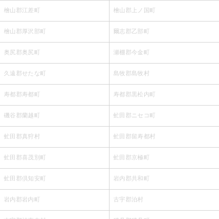
檜山郡江差町
檜山郡上ノ国町
檜山郡厚沢部町
爾志郡乙部町
奥尻郡奥尻町
瀬棚郡今金町
久遠郡せたな町
島牧郡島牧村
寿都郡寿都町
寿都郡黒松内町
磯谷郡蘭越町
虻田郡ニセコ町
虻田郡真狩村
虻田郡留寿都村
虻田郡喜茂別町
虻田郡京極町
虻田郡倶知安町
岩内郡共和町
岩内郡岩内町
古宇郡泊村