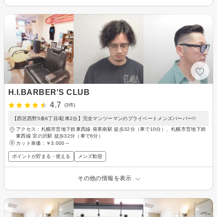
H.I.BARBER'S CLUB
4.7
(3件)
【西区西野5条6丁目/駐車2台】完全マンツーマンのプライベートメンズバーバー!!
アクセス：札幌市営地下鉄東西線 発寒南駅 徒歩32分（車で10分）、札幌市営地下鉄
東西線 宮の沢駅 徒歩32分（車で6分）
カット単価：
￥3,000～
ポイントが貯まる・使える
メンズ歓迎
その他の情報を表示