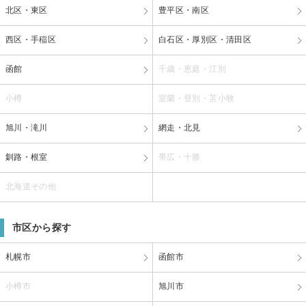
北区・東区
豊平区・南区
西区・手稲区
白石区・厚別区・清田区
函館
千歳・恵庭・江別
小樽
室蘭・登別・苫小牧
旭川・滝川
網走・北見
釧路・根室
帯広・十勝
北海道その他
市区から探す
札幌市
函館市
小樽市
旭川市