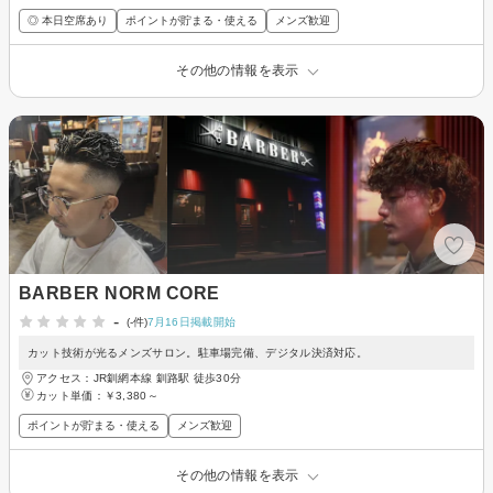
◎ 本日空席あり
ポイントが貯まる・使える
メンズ歓迎
その他の情報を表示
BARBER NORM CORE
-
(-件)
7月16日掲載開始
カット技術が光るメンズサロン。駐車場完備、デジタル決済対応。
アクセス：JR釧網本線 釧路駅 徒歩30分
カット単価：
￥3,380～
ポイントが貯まる・使える
メンズ歓迎
その他の情報を表示