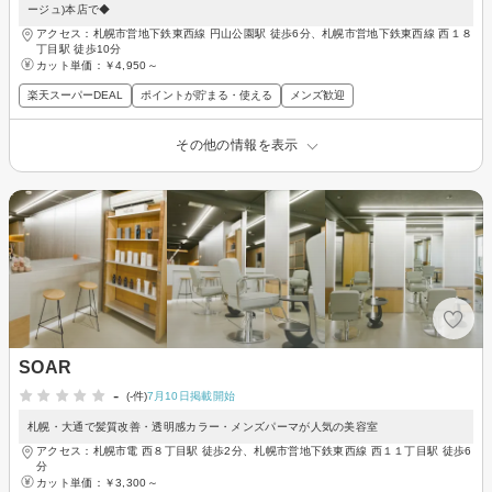
ージュ)本店で◆
アクセス：札幌市営地下鉄東西線 円山公園駅 徒歩6分、札幌市営地下鉄東西線 西１８
丁目駅 徒歩10分
カット単価：
￥4,950～
楽天スーパーDEAL
ポイントが貯まる・使える
メンズ歓迎
その他の情報を表示
SOAR
-
(-件)
7月10日掲載開始
札幌・大通で髪質改善・透明感カラー・メンズパーマが人気の美容室
アクセス：札幌市電 西８丁目駅 徒歩2分、札幌市営地下鉄東西線 西１１丁目駅 徒歩6
分
カット単価：
￥3,300～