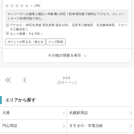
-
(-件)
マンツーマンの接客と幅広い年齢層に対応！駐車場完備で便利なアクセス。クレジッ
トカード利用可能で安心。
アクセス：JR石北本線 西北見駅 徒歩10分、北見市三輪地区 北見麻布病院 フクハ
ラ三輪店近く
カット単価：
￥4,700～
ポイントが貯まる・使える
メンズ歓迎
その他の情報を表示
84件
(3/3ページ)
エリアから探す
大通
札幌駅周辺
円山周辺
すすきの・市電沿線