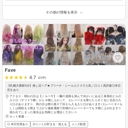
その他の情報を表示
Fave
4.7
(22件)
【札幌大通駅3分】推し活ヘア★ブリーチ・シールエクステ人気／口コミ高評価◎本日
空きあり
アクセス：晴れの日は【ノルベサ】一蘭の道路を挟んで向かいにある三条美松ビルの
入り口（サツドラ横）から９階に上がって、エレベータを降りたらすぐ左に当店の入
り口があります☆、雨の日は狸小路５丁目から入る入り口があります♪エレベーターも
しくは階段を２階まで上がり連絡通路で別棟のエレベーターでも９階に上がれます☆
迷われてしまった場合はお気軽にお電話ください☆
カット単価：
-
◎ 本日空席あり
ポイントが貯まる・使える
メンズ歓迎