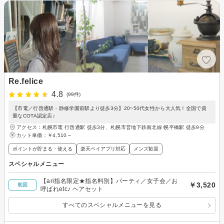
Re.felice
4.8
(99件)
【市電／行啓通駅・静修学園前駅より徒歩3分】20~50代女性から大人気！全国で貴
重なCOTA認定店♪
アクセス：札幌市電 行啓通駅 徒歩3分、札幌市営地下鉄南北線 幌平橋駅 徒歩9分
カット単価：
￥4,510～
ポイントが貯まる・使える
楽天ペイアプリ対応
メンズ歓迎
スペシャルメニュー
【ari指名限定★指名料別】パーティ／女子会／お
￥3,520
初回
呼ばれetc♪ ヘアセット
すべてのスペシャルメニューを見る