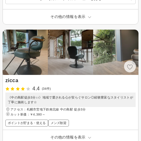
その他の情報を表示
zicca
4.4
(34件)
《中の島駅徒歩3分♪♪》地域で愛される心が安らぐサロン◎経験豊富なスタイリストが
丁寧に施術します☆
アクセス：札幌市営地下鉄南北線 中の島駅 徒歩3分
カット単価：
￥4,380～
ポイントが貯まる・使える
メンズ歓迎
その他の情報を表示