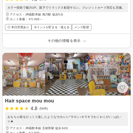
カラー技術で魅力UP。親子でリラックス歓迎サロン。クレジットカード対応も完備。
アクセス：JR函館本線 旭川駅 徒歩5分
カット単価：
￥5,000～
◎ 本日空席あり
ポイントが貯まる・使える
メンズ歓迎
その他の情報を表示
Hair space mou mou
4.8
(56件)
おもちゃ箱をひっくり返したような“かわいい”サロン♪キラキラわくわくがいっぱい
☆★
アクセス：JR函館本線 五稜郭駅 徒歩34分
カット単価：
￥2,500～