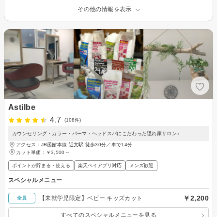
その他の情報を表示
Astilbe
4.7
(108件)
カウンセリング・カラー・パーマ・ヘッドスパにこだわった隠れ家サロン♪
アクセス：JR函館本線 近文駅 徒歩30分／車で14分
カット単価：
￥3,500～
ポイントが貯まる・使える
楽天ペイアプリ対応
メンズ歓迎
スペシャルメニュー
￥2,200
【未就学児限定】ベビー.キッズカット
全員
すべてのスペシャルメニューを見る