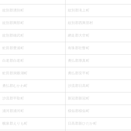
紋別郡湧別町
紋別郡滝上町
紋別郡興部町
紋別郡西興部村
紋別郡雄武町
網走郡大空町
虻田郡豊浦町
有珠郡壮瞥町
白老郡白老町
勇払郡厚真町
虻田郡洞爺湖町
勇払郡安平町
勇払郡むかわ町
沙流郡日高町
沙流郡平取町
新冠郡新冠町
浦河郡浦河町
様似郡様似町
幌泉郡えりも町
日高郡新ひだか町