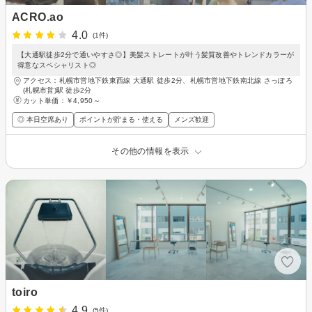
ACRO.ao
4.0
(1件)
【大通駅徒歩2分で通いやすさ◎】美髪ストレートが叶う髪質改善やトレンドカラーが
得意なスペシャリスト◎
アクセス：札幌市営地下鉄東西線 大通駅 徒歩2分、札幌市営地下鉄南北線 さっぽろ
(札幌市営)駅 徒歩2分
カット単価：
￥4,950～
◎ 本日空席あり
ポイントが貯まる・使える
メンズ歓迎
その他の情報を表示
toiro
4.9
(5件)