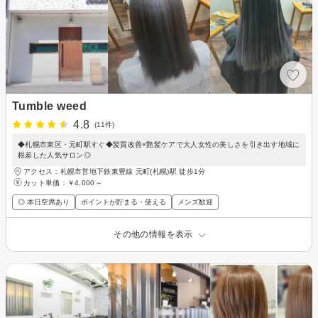
Tumble weed
4.8
(11件)
◆札幌市東区・元町駅すぐ◆髪質改善×艶髪ケアで大人女性の美しさを引き出す地域に
根差した人気サロン◎
アクセス：札幌市営地下鉄東豊線 元町(札幌)駅 徒歩1分
カット単価：
￥4,000～
◎ 本日空席あり
ポイントが貯まる・使える
メンズ歓迎
その他の情報を表示