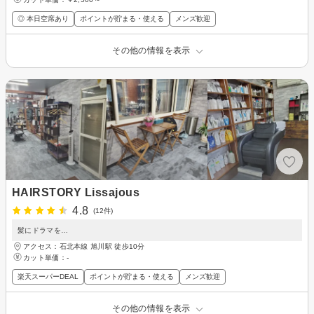
◎ 本日空席あり
ポイントが貯まる・使える
メンズ歓迎
その他の情報を表示
HAIRSTORY Lissajous
4.8
(12件)
髪にドラマを…
アクセス：石北本線 旭川駅 徒歩10分
カット単価：
-
楽天スーパーDEAL
ポイントが貯まる・使える
メンズ歓迎
その他の情報を表示