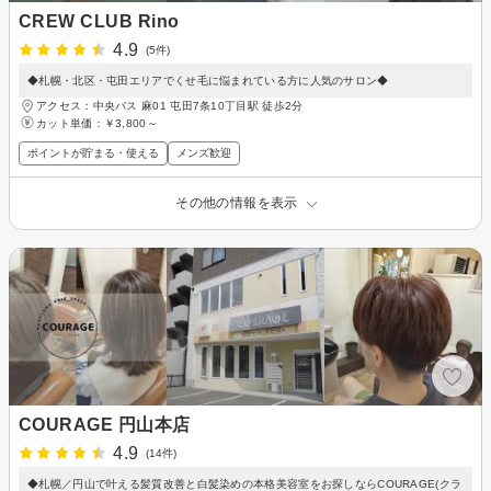
CREW CLUB Rino
4.9
(5件)
◆札幌・北区・屯田エリアでくせ毛に悩まれている方に人気のサロン◆
アクセス：中央バス 麻01 屯田7条10丁目駅 徒歩2分
カット単価：
￥3,800～
ポイントが貯まる・使える
メンズ歓迎
その他の情報を表示
COURAGE 円山本店
4.9
(14件)
◆札幌／円山で叶える髪質改善と白髪染めの本格美容室をお探しならCOURAGE(クラ