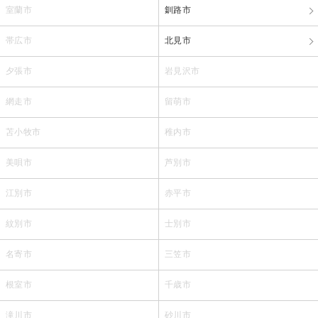
室蘭市
釧路市
帯広市
北見市
夕張市
岩見沢市
網走市
留萌市
苫小牧市
稚内市
美唄市
芦別市
江別市
赤平市
紋別市
士別市
名寄市
三笠市
根室市
千歳市
滝川市
砂川市