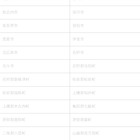
歌志内市
深川市
富良野市
登別市
恵庭市
伊達市
北広島市
石狩市
北斗市
石狩郡当別町
石狩郡新篠津村
松前郡松前町
松前郡福島町
上磯郡知内町
上磯郡木古内町
亀田郡七飯町
茅部郡鹿部町
茅部郡森町
二海郡八雲町
山越郡長万部町