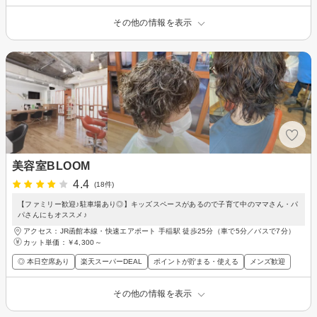
その他の情報を表示
美容室BLOOM
4.4
(18件)
【ファミリー歓迎♪駐車場あり◎】キッズスペースがあるので子育て中のママさん・パ
パさんにもオススメ♪
アクセス：JR函館本線・快速エアポート 手稲駅 徒歩25分（車で5分／バスで7分）
カット単価：
￥4,300～
◎ 本日空席あり
楽天スーパーDEAL
ポイントが貯まる・使える
メンズ歓迎
その他の情報を表示