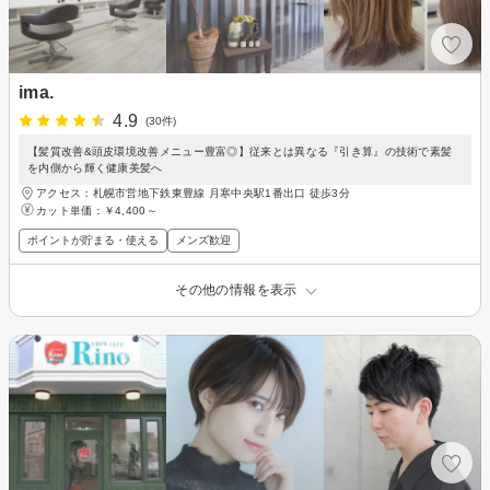
ima.
4.9
(30件)
【髪質改善&頭皮環境改善メニュー豊富◎】従来とは異なる『引き算』の技術で素髪
を内側から輝く健康美髪へ
アクセス：札幌市営地下鉄東豊線 月寒中央駅1番出口 徒歩3分
カット単価：
￥4,400～
ポイントが貯まる・使える
メンズ歓迎
その他の情報を表示