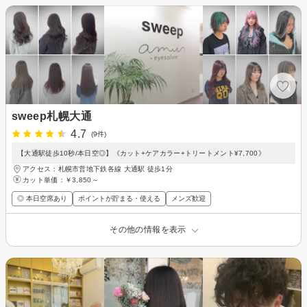
sweep札幌大通
4.7
(9件)
【大通駅徒歩10秒/本日空◎】《カット+ケアカラー+トリートメント¥7,700》
アクセス：札幌市営地下鉄各線 大通駅 徒歩1分
カット単価：
￥3,850～
◎ 本日空席あり
ポイントが貯まる・使える
メンズ歓迎
その他の情報を表示