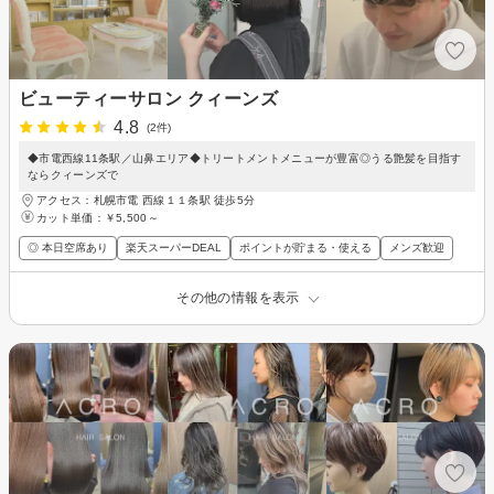
ビューティーサロン クィーンズ
4.8
(2件)
◆市電西線11条駅／山鼻エリア◆トリートメントメニューが豊富◎うる艶髪を目指す
ならクィーンズで
アクセス：札幌市電 西線１１条駅 徒歩5分
カット単価：
￥5,500～
◎ 本日空席あり
楽天スーパーDEAL
ポイントが貯まる・使える
メンズ歓迎
その他の情報を表示