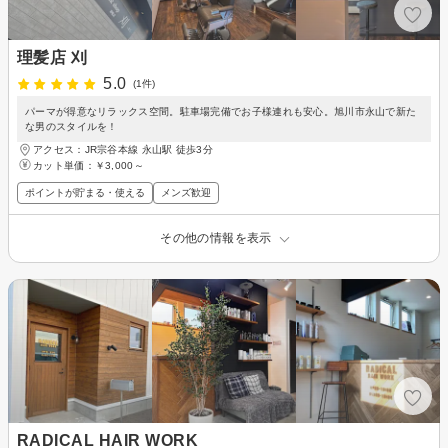
理髪店 刈
5.0
(1件)
パーマが得意なリラックス空間。駐車場完備でお子様連れも安心。旭川市永山で新た
な男のスタイルを！
アクセス：JR宗谷本線 永山駅 徒歩3分
カット単価：
￥3,000～
ポイントが貯まる・使える
メンズ歓迎
その他の情報を表示
RADICAL HAIR WORK