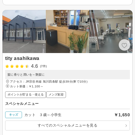
tity asahikawa
4.6
(7件)
髪に香りと潤いを～艶髪に
アクセス：JR宗谷本線 旭川四条駅 徒歩39分(車で10分)
カット単価：
￥1,100～
ポイントが貯まる・使える
メンズ歓迎
スペシャルメニュー
￥1,650
カット ３歳～小学生
キッズ
すべてのスペシャルメニューを見る