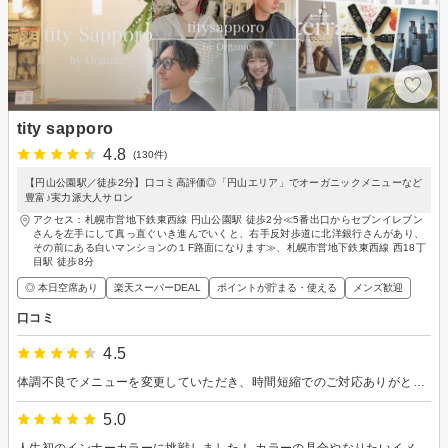
tity sapporo
4.8
(130件)
【円山公園駅／徒歩2分】口コミ高評価◎「円山エリア」でオーガニックメニューなど
豊富♪実力派大人サロン
アクセス：札幌市営地下鉄東西線 円山公園駅 徒歩2分≪5番出口からセブンイレブン
さんを左手にして真っ直ぐいき進んでいくと、右手反対歩道に北洋銀行さんがあり、
その前にある白いマンションの１F路面になります≫、札幌市営地下鉄東西線 西18丁
目駅 徒歩8分
◎ 本日空席あり
楽天スーパーDEAL
ポイントが貯まる・使える
メンズ歓迎
口コミ
4.5
体調不良でメニューを変更していただき、時間短縮でのご対応ありがとうございます！ また次もお願いします☆
5.0
人生初のインナーカラーに挑戦しました！ カラーの具合やなりたいイメージ等を細かく確認してくださり、とっても素敵に仕上げてくださいました。 髪を伸ばすことが楽しいのも、普段の生活に合ったカットやケアの仕方を提案してくださるからだと感じています。長く通いたい美容室です！