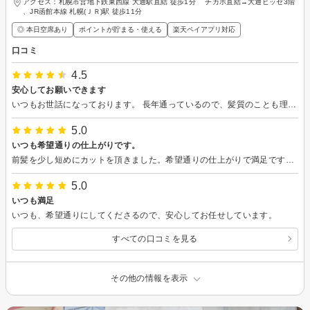
アクセス：札幌市営地下鉄東西線 大通駅直結 徒歩1分 チカホ直結→大通ビッセ3階
、JR函館本線 札幌(ＪＲ)駅 徒歩11分
◎ 本日空席あり
ポイントが貯まる・使える
楽天ペイアプリ対応
口コミ
4.5
安心してお願いできます
いつもお世話になっております。 長年通っているので、髪質のことも理解してくれるし、安心してお願いできます。 また、お願いします。
5.0
いつも希望通りの仕上がりです。
前髪を少し短めにカットを頂きました。希望通りの仕上がりで満足です。来月もよろしくお願いします。
5.0
いつも満足
いつも、希望通りにしてくださるので、安心してお任せしています。
すべての口コミを見る
その他の情報を表示