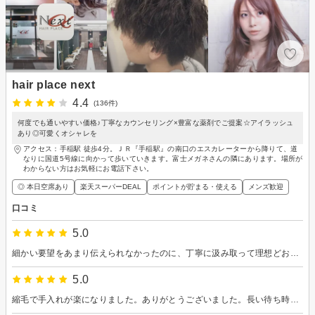
hair place next
4.4
(136件)
何度でも通いやすい価格♪丁寧なカウンセリング×豊富な薬剤でご提案☆アイラッシュ
あり◎可愛くオシャレを
アクセス：手稲駅 徒歩4分。ＪＲ『手稲駅』の南口のエスカレーターから降りて、道
なりに国道5号線に向かって歩いていきます。富士メガネさんの隣にあります。場所が
わからない方はお気軽にお電話下さい。
◎ 本日空席あり
楽天スーパーDEAL
ポイントが貯まる・使える
メンズ歓迎
口コミ
5.0
細かい要望をあまり伝えられなかったのに、丁寧に汲み取って理想どおりの仕上がりにしてくれました。扱いやすくて毎日のセットも楽になりそうです。 技術も接客も安心して任せられる美容院です。
5.0
縮毛で手入れが楽になりました。ありがとうございました。長い待ち時間も快適に過ごせました。 またお願いしたいです。