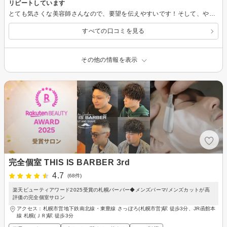
リピートしています
とても気さくな美容師さんなので、要望を伝えやすいです！そして、やってみたい髪型のメリットやデメリットを正直に教えて下さるので、助かります。 また、よろしくお願いします！
すべての口コミを見る
その他の情報を表示
完全個室 THIS IS BARBER 3rd
4.7
(68件)
楽天ビューティアワード2025受賞の札幌バーバー◆メンズパーマ/メンズカットが高
評価の完全個室サロン
アクセス：札幌市営地下鉄南北線・東豊線 さっぽろ(札幌市営)駅 徒歩3分、JR函館本
線 札幌(ＪＲ)駅 徒歩3分