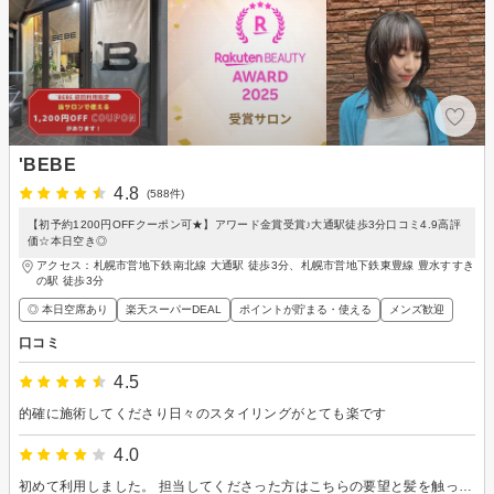
'BEBE
4.8
(588件)
【初予約1200円OFFクーポン可★】アワード金賞受賞♪大通駅徒歩3分口コミ4.9高評
価☆本日空き◎
アクセス：札幌市営地下鉄南北線 大通駅 徒歩3分、札幌市営地下鉄東豊線 豊水すすき
の駅 徒歩3分
◎ 本日空席あり
楽天スーパーDEAL
ポイントが貯まる・使える
メンズ歓迎
口コミ
4.5
的確に施術してくださり日々のスタイリングがとても楽です
4.0
初めて利用しました。 担当してくださった方はこちらの要望と髪を触ってからの方針を固めるのが早く、手早く迷いなくカットしてもらいました。 終わったあと、重たかったスタイルがすっきりしているのにきちんと重さも残っていてびっくり！その後家族にも「似合うよ」と言われて嬉しかったです。 また伺いたいです。