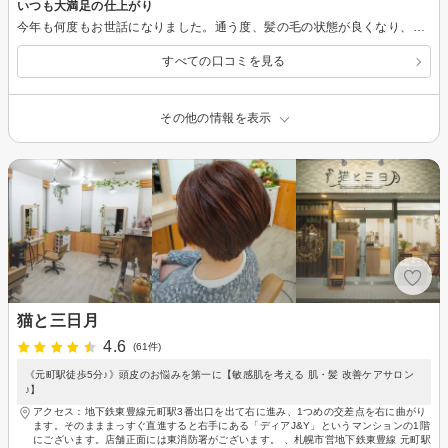
いつも大満足の仕上がり
今年も何度もお世話になりました。通う度、髪の毛の状態が良くなり、伸びてきてもお気に入りスタイル維持されていて…美容師さんの技術にいつも感動しています。
すべての口コミを見る
その他の情報を表示
猫と三日月
4.6
(61件)
《元町駅徒歩5分♪》頭皮のお悩みを第一に【敏感肌を考える 肌・髪 改善ケアサロン
♪】
アクセス：地下鉄東豊線元町駅3番出口を出て右に進み、1つめの交差点を右に曲がり
ます。そのまままっすぐ直進すると右手にある「ディアJ&Y」というマンションの1階
にございます。店舗正面には東消防署がございます。 、札幌市営地下鉄東豊線 元町駅