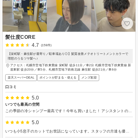
髪仕度CORE
4.7
(159件)
【栄町駅・麻生駅が最寄り／駐車場あり◎】髪質改善メテオトリートメントカラーで
理想のうるツヤ髪へ♪
アクセス：札幌市営地下鉄東豊線 栄町駅 徒歩11分／車2分 札幌市営地下鉄東豊線 新
道東駅 徒歩20分／車5分、札幌市営地下鉄南北線 麻生駅 徒歩21分／車6分
楽天スーパーDEAL
ポイントが貯まる・使える
メンズ歓迎
口コミ
5.0
いつでも最高の空間
この季節の冷シャンプー最高です！今年も買いました！ アシスタントの方のヘッドマッサージも寝落ちするくらい最高です！ またお願いします！
5.0
いつも小5息子のカットでお世話になっています。スタッフの方達も優しく、毎回希望通りの髪型にして頂けるので息子もとてもお気に入りの美容室です！これからもよろしくお願い致します！