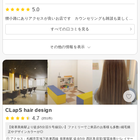
5.0
狸小路にありアクセスが良いお店です カウンセリングも雑談も楽しく、綺麗に切って頂けたので、頑張って伸ばします
すべての口コミを見る
その他の情報を表示
CLapS hair design
4.7
(351件)
【発寒美南駅より徒歩5分旧５号線沿い】ファミリーでご来店のお客様も多数♪縮毛矯
正やデザインカラーが◎
アクセス：札幌市営地下鉄東西線 発寒南駅 徒歩5分 西区美容室/髪質改善/バレイヤー