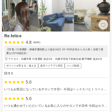
Re.felice
4.8
(99件)
【市電／行啓通駅・静修学園前駅より徒歩3分】20~50代女性から大人気！全国で貴
重なCOTA認定店♪
アクセス：札幌市電 行啓通駅 徒歩3分、札幌市営地下鉄南北線 幌平橋駅 徒歩9分
ポイントが貯まる・使える
楽天ペイアプリ対応
メンズ歓迎
口コミ
5.0
いつもお世話になっているサロンです😊✨ 今回はヘッドスパとトリートメントをお願いしました。 ヘッドスパは力加減がちょうど良く、施術中から頭がほぐれていく感じがしてとても気持ちよかったです。 終わった後は頭も目元もスッキリして、かなりリフレッシュできました！ トリートメントでは、乾燥していた髪がしっとりまとまり、ツヤ感も出て嬉しかったです。 手触りが柔らかくなって、つい何度も触りたくなる仕上がりでした。 毎回、丁寧に施術してくださるので安心して通えます✨ また癒されに行きたいと思います。 ありがとうございました🌸
5.0
いつも通わせていただいているお気に入りのサロンです😊🌸 今回はカラー、トリートメント、ヘッドスパ、前髪カットをお願いしました✨ カラーは髪の状態を見ながら丁寧に施術してくださり、今回も綺麗な色味に仕上げてもらえて嬉しかったです。 トリートメントのおかげで髪がつるんとまとまり、ツヤ感もアップして触るたびに気分が上がります✨ 前髪カットも細かいニュアンスまでしっかり調整してくださるので、本当に信頼しています。 自然に馴染んで扱いやすくなりました😊 ヘッドスパは毎回癒しの時間で、心地よいマッサージに思わず眠ってしまいそうになるくらいリラックスできます。 技術も接客も丁寧で、通うたびに気分まで整えてもらえる素敵なサロンです✨ いつもありがとうございます！ またよろしくお願いします🌷