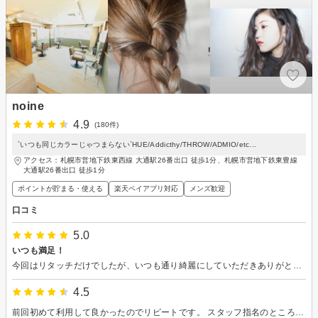
noine
4.9
(180件)
`いつも同じカラーじゃつまらない`HUE/Addicthy/THROW/ADMIO/etc...
アクセス：札幌市営地下鉄東西線 大通駅26番出口 徒歩1分、札幌市営地下鉄東豊線
大通駅26番出口 徒歩1分
ポイントが貯まる・使える
楽天ペイアプリ対応
メンズ歓迎
口コミ
5.0
いつも満足！
今回はリタッチだけでしたが、いつも通り綺麗にしていただきありがとうございました♪ 大変満足しています！ 次回は全体カラーとカット！また宜しくお願いします（ペコリ）
4.5
前回初めて利用して良かったのでリピートです。 スタッフ指名のところに前回の担当者さんの名前がなかったので違うスタッフさんになりました。 白髪染→染め残しなし ヘッドスパ→普通にスッキリ 酸熱トリートメント→艶々で大満足 スタッフさんもお客さんも大きな声の人が多くてちょっと疲れました。