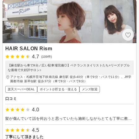
HAIR SALON Rism
4.7
(109件)
【麻生駅から車で9分／広い駐車場完備◎】ベテランスタイリストたち×リーズナブル
な価格で大好評サロン♪
アクセス：札幌市営地下鉄南北線 麻生駅 徒歩40分（車で9分・バスで11分）、JR学
園都市線 新琴似駅 徒歩37分（車で8分・バスで8分）
楽天スーパーDEAL
ポイントが貯まる・使える
メンズ歓迎
口コミ
4.0
髪が傷んでいて話を伺おうと思っていたら施術しながらとても丁寧に教えて頂けて参考になりました。
4.5
丁寧にして頂きました