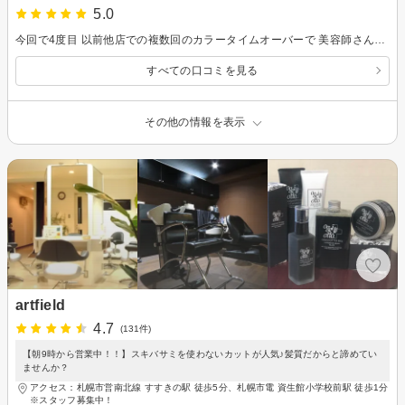
5.0
今回で4度目 以前他店での複数回のカラータイムオーバーで 美容師さんへの信頼なくしていましたので 前回まではカットとヘッドスパをお願いしていました 心地よく安心感ある施術と人柄に 今回初めてカラーお願いしました マンツーマンで真摯に向き合ってくれる 信頼できる美容師さんに出逢えてよかったと思っています 毎回仕上がりにも満足していて お薦めできる美容師さんです
すべての口コミを見る
その他の情報を表示
artfield
4.7
(131件)
【朝9時から営業中！！】スキバサミを使わないカットが人気♪髪質だからと諦めてい
ませんか？
アクセス：札幌市営南北線 すすきの駅 徒歩5分、札幌市電 資生館小学校前駅 徒歩1分
※スタッフ募集中！