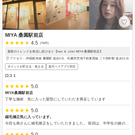
MIYA 桑園駅前店
4.5
(78件)
最新のトレンドを発信し続ける☆【hair ＆ color MIYA 桑園駅前店】
アクセス：JR函館本線 桑園駅 徒歩2分、札幌市営地下鉄東西線 二十四軒駅 徒歩21分
ポイントが貯まる・使える
楽天ペイアプリ対応
口コミ
5.0
MIYA桑園駅前店
丁寧な施術 気に入った髪型にしていただき満足しています
5.0
縮毛矯正気に入っています。
今回も南さんに縮毛矯正をしていただきました。 前回は、中学生の娘の縮毛矯正もお願いし、とても気に入っています。 またぜひよろしくお願いします
5.0