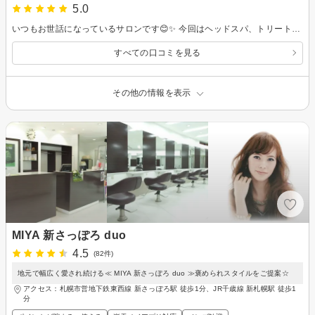
5.0
いつもお世話になっているサロンです😊✨ 今回はヘッドスパ、トリートメント、カラー、前髪カットをお願いしました。 カラーは今回も綺麗に仕上げていただき、ツヤ感のある髪になって大満足です。 トリートメントのおかげで毛先までしっとりまとまり、指通りもとてもなめらかになりました。 前髪カットも、毎回絶妙なバランスで整えてくださるので安心してお任せできます。 扱いやすくなって、朝のセットも楽になりました。 そして楽しみにしているヘッドスパは、今回も本当に気持ちよくて癒されました。 頭や気分までスッキリして、贅沢なリフレッシュ時間になりました。 いつも丁寧に対応してくださり、ありがとうございます！ また次回もよろしくお願いします🌸
すべての口コミを見る
その他の情報を表示
MIYA 新さっぽろ duo
4.5
(82件)
地元で幅広く愛され続ける≪ MIYA 新さっぽろ duo ≫褒められスタイルをご提案☆
アクセス：札幌市営地下鉄東西線 新さっぽろ駅 徒歩1分、JR千歳線 新札幌駅 徒歩1
分