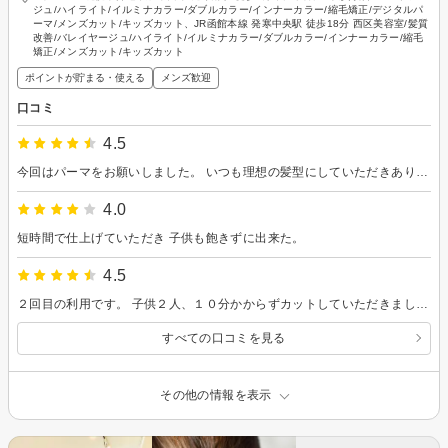
ジュ/ハイライト/イルミナカラー/ダブルカラー/インナーカラー/縮毛矯正/デジタルパ
ーマ/メンズカット/キッズカット、JR函館本線 発寒中央駅 徒歩18分 西区美容室/髪質
改善/バレイヤージュ/ハイライト/イルミナカラー/ダブルカラー/インナーカラー/縮毛
矯正/メンズカット/キッズカット
ポイントが貯まる・使える
メンズ歓迎
口コミ
4.5
今回はパーマをお願いしました。 いつも理想の髪型にしていただきありがとうございます。 オーナーさんは、アウトドアな趣味が沢山ある方です。お話が好きな方にもオススメしたい美容室です。
4.0
短時間で仕上げていただき 子供も飽きずに出来た。
4.5
２回目の利用です。 子供２人、１０分かからずカットしていただきました！！ また３、４ヶ月後にお願いします！
すべての口コミを見る
その他の情報を表示