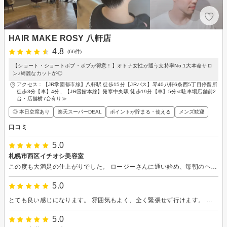
HAIR MAKE ROSY 八軒店
4.8
(66件)
【ショート・ショートボブ・ボブが得意！】オトナ女性が通う支持率No.1大本命サロ
ン♪綺麗なカットが◎
アクセス：【JR学園都市線】八軒駅 徒歩15分【JRバス】琴40八軒6条西5丁目停留所
徒歩3分【車】4分、【JR函館本線】発寒中央駅 徒歩19分【車】5分≪駐車場店舗前2
台・店舗横7台有り≫
◎ 本日空席あり
楽天スーパーDEAL
ポイントが貯まる・使える
メンズ歓迎
口コミ
5.0
札幌市西区イチオシ美容室
この度も大満足の仕上がりでした。 ロージーさんに通い始め、毎朝のヘアセットがとても楽になりました。今回は1年振りの縮毛矯正。ツヤツヤツルツルサラサラに。個人差はあるかもしれませんが、とても長持ち。 美容室、どこに行こうか迷っている方におすすめしたいイチオシのお店です。
5.0
とても良い感じになります。 雰囲気もよく、全く緊張せず行けます。 毎回満足します
5.0