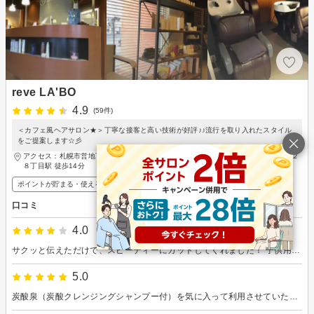
reve LA'BO
4.9
(59件)
＜カフェ風ヘアサロン★＞丁寧な接客と高い技術が好評♪♪流行を取り入れたスタイル
をご提案します☆彡
アクセス：札幌市営地下鉄東西線 円山公園駅 徒歩17分、札幌市営地下鉄東西線 西２
８丁目駅 徒歩14分
ポイントが貯まる・使える
メンズ歓迎
口コミ
4.0
サクッと伝えただけで、スピーディーにカットしてくれました！ 子供用の椅子がハンドル付きで可愛く、子供が喜んで、施術中はタブレットで動画を見せてくれるので大人しく見ているとあっという間に終わりました！ 子供もママも大満足でした！
5.0
炭酸泉（炭酸クレンジングシャンプー付）を気に入って利用させていただいてます。