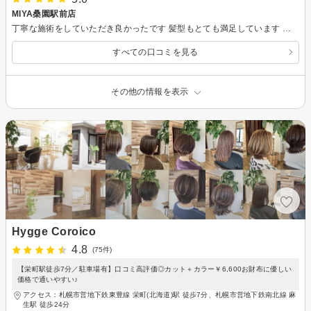
MIYA桑園駅前店
丁寧な施術をしていただき良かったです 髪型もとても満足しています 有難うございます
すべての口コミを見る
その他の情報を表示
Hygge Coroico
4.8
(75件)
【栄町駅徒歩7分／駐車場有】口コミ高評価◎カット＋カラー￥6,600お財布に優しい
価格で通いやすい♪
アクセス：札幌市営地下鉄東豊線 栄町(北海道)駅 徒歩7分、札幌市営地下鉄南北線 麻
生駅 徒歩24分