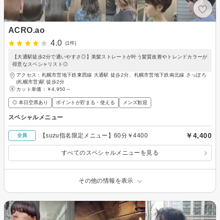
ACRO.ao
4.0
(1件)
【大通駅徒歩2分で通いやすさ◎】美髪ストレートが叶う髪質改善やトレンドカラーが
得意なスペシャリスト◎
アクセス：札幌市営地下鉄東西線 大通駅 徒歩2分、札幌市営地下鉄南北線 さっぽろ
(札幌市営)駅 徒歩2分
カット単価：
￥4,950～
◎ 本日空席あり
ポイントが貯まる・使える
メンズ歓迎
スペシャルメニュー
￥4,400
【suzu指名限定メニュー】60分￥4400
全員
すべてのスペシャルメニューを見る
その他の情報を表示