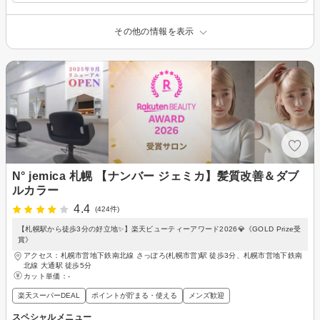
その他の情報を表示
N° jemica 札幌 【ナンバー ジェミカ】髪質改善＆ダブ
ルカラー
4.4
(424件)
【札幌駅から徒歩3分の好立地✨】楽天ビューティーアワード2026💎《GOLD Prize受
賞》
アクセス：札幌市営地下鉄南北線 さっぽろ(札幌市営)駅 徒歩3分、札幌市営地下鉄南
北線 大通駅 徒歩5分
カット単価：
-
楽天スーパーDEAL
ポイントが貯まる・使える
メンズ歓迎
スペシャルメニュー