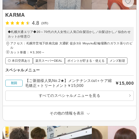
KARMA
4.8
(3件)
◆札幌大通エリア◆20～70代の大人女性に人気◎白髪活かし／白髪ぼかし／似合わせ
カットが得意◎
アクセス：札幌市営地下鉄南北線 大通駅 徒歩3分 Moyuku駐輪場隣のガラス張りのビ
ル
カット単価：
￥3,300～
◎ 本日空席あり
楽天スーパーDEAL
ポイントが貯まる・使える
メンズ歓迎
スペシャルメニュー
【ご新規様人気No.2★】メンテナンスcut＋ケア縮
￥15,000
初回
毛矯正＋トリートメント￥15,000
すべてのスペシャルメニューを見る
その他の情報を表示