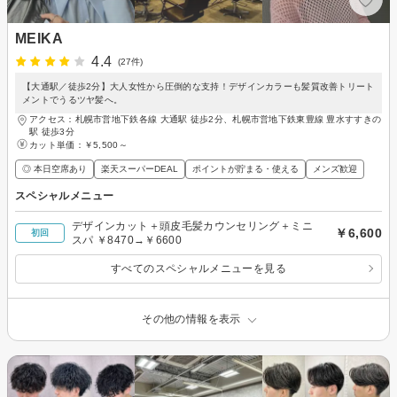
MEIKA
4.4
(27件)
【大通駅／徒歩2分】大人女性から圧倒的な支持！デザインカラーも髪質改善トリート
メントでうるツヤ髪へ。
アクセス：札幌市営地下鉄各線 大通駅 徒歩2分、札幌市営地下鉄東豊線 豊水すすきの
駅 徒歩3分
カット単価：
￥5,500～
◎ 本日空席あり
楽天スーパーDEAL
ポイントが貯まる・使える
メンズ歓迎
スペシャルメニュー
デザインカット＋頭皮毛髪カウンセリング＋ミニ
￥6,600
初回
スパ ￥8470→￥6600
すべてのスペシャルメニューを見る
その他の情報を表示