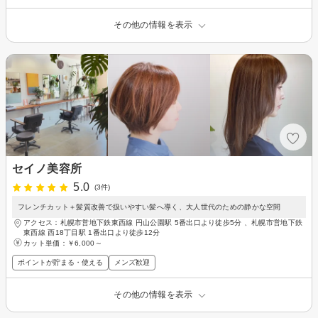
その他の情報を表示
セイノ美容所
5.0
(3件)
フレンチカット＋髪質改善で扱いやすい髪へ導く、大人世代のための静かな空間
アクセス：札幌市営地下鉄東西線 円山公園駅 5番出口より徒歩5分 、札幌市営地下鉄
東西線 西18丁目駅 1番出口より徒歩12分
カット単価：
￥6,000～
ポイントが貯まる・使える
メンズ歓迎
その他の情報を表示