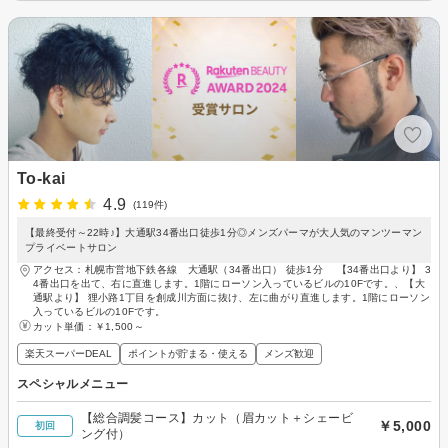
To-kai
4.9
(119件)
【最終受付～22時♪】大通駅34番出口徒歩1分◎メンズパーマが大人気のマンツーマン
プライベートサロン
アクセス：札幌市営地下鉄各線 大通駅（34番出口） 徒歩1分 【34番出口より】 3
4番出口を出て、右に直進します。1階にローソン入っているビルの10Fです。、【大
通駅より】 狸小路1丁目を創成川方面に抜け、左に曲がり直進します。1階にローソン
入っているビルの10Fです。
カット単価：
￥1,500～
楽天スーパーDEAL
ポイントが貯まる・使える
メンズ歓迎
スペシャルメニュー
【総合調髪コース】カット（眉カット＋シェービ
￥5,000
初回
ング付）