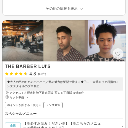
その他の情報を表示
THE BARBER LUI'S
4.8
(13件)
◆大人の男のためのバーバー／男の魅力は髪型で決まる◆円山・大通エリア屈指のメ
ンズスタイルのプロ集団。
アクセス：札幌市営地下鉄東西線 西１８丁目駅 徒歩5分
カット単価：
-
ポイントが貯まる・使える
メンズ歓迎
スペシャルメニュー
【※必ずお読みください※】【※こちらのメニュ
-
全員
ーで予約は出来ません※】