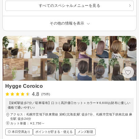
すべてのスペシャルメニューを見る
その他の情報を表示
Hygge Coroico
4.8
(75件)
【栄町駅徒歩7分／駐車場有】口コミ高評価◎カット＋カラー￥6,600お財布に優しい
価格で通いやすい♪
アクセス：札幌市営地下鉄東豊線 栄町(北海道)駅 徒歩7分、札幌市営地下鉄南北線 麻
生駅 徒歩24分
カット単価：
￥2,750～
◎ 本日空席あり
ポイントが貯まる・使える
メンズ歓迎