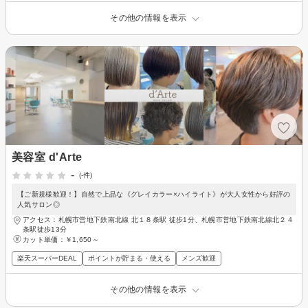
その他の情報を表示
美容室 d'Arte
-
(-件)
【ご新規様歓迎！】自然で上品な《グレイカラー×ハイライト》が大人女性から好評の
人気サロン◎
アクセス：札幌市営地下鉄南北線 北１８条駅 徒歩1分、札幌市営地下鉄南北線北２４
条駅徒歩13分
カット単価：
￥1,650～
楽天スーパーDEAL
ポイントが貯まる・使える
メンズ歓迎
その他の情報を表示