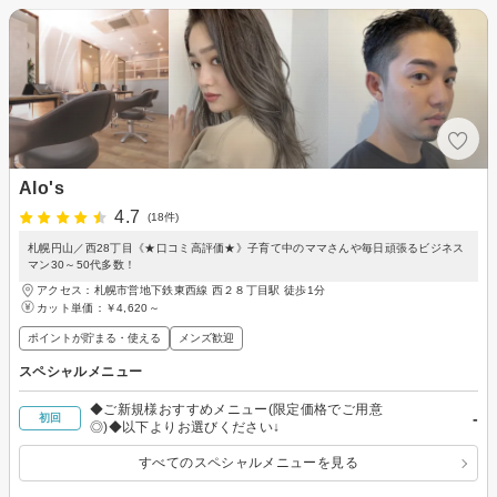
Alo's
4.7
(18件)
札幌円山／西28丁目《★口コミ高評価★》子育て中のママさんや毎日頑張るビジネス
マン30～50代多数！
アクセス：札幌市営地下鉄東西線 西２８丁目駅 徒歩1分
カット単価：
￥4,620～
ポイントが貯まる・使える
メンズ歓迎
スペシャルメニュー
◆ご新規様おすすめメニュー(限定価格でご用意
-
初回
◎)◆以下よりお選びください↓
すべてのスペシャルメニューを見る