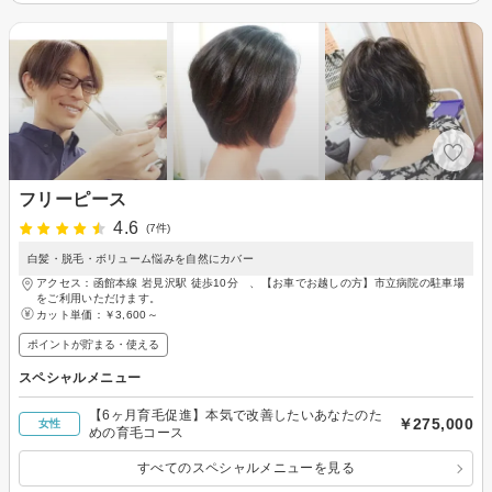
フリーピース
4.6
(7件)
白髪・脱毛・ボリューム悩みを自然にカバー
アクセス：函館本線 岩見沢駅 徒歩10分 、【お車でお越しの方】市立病院の駐車場
をご利用いただけます。
カット単価：
￥3,600～
ポイントが貯まる・使える
スペシャルメニュー
【6ヶ月育毛促進】本気で改善したいあなたのた
￥275,000
女性
めの育毛コース
すべてのスペシャルメニューを見る