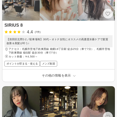
SIRIUS 8
4.4
(7件)
【清田区北野2-2／駐車場有】30代～オトナ女性にオススメの高濃度水素ケアで髪質
改善＆美髪が叶う♪
アクセス：札幌市営地下鉄東西線 南郷18丁目駅 徒歩25分（車で7分）、札幌市営地
下鉄東豊線 福住駅 徒歩30分（車で7分）
カット単価：
￥4,500～
ポイントが貯まる・使える
メンズ歓迎
その他の情報を表示