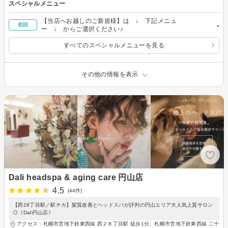
スペシャルメニュー
【当店へお越しのご新規様】は ↓ 下記メニュ
-
初回
ー ↓ からご選択ください♪
すべてのスペシャルメニューを見る
その他の情報を表示
Dali headspa & aging care 円山店
4.5
(44件)
【西28丁目駅／駅チカ】髪質改善とヘッドスパが評判の円山エリア大人気上質サロン
◎《Dali円山店》
アクセス：札幌市営地下鉄東西線 西２８丁目駅 徒歩1分、札幌市営地下鉄東西線 二十