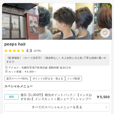
peeps hair
4.9
(27件)
《駐車場有》《カード決済可》《指名料なし》大人女性に大人気♪丁寧な技術×通いや
すさ◎
アクセス：札幌市営地下鉄南北線 真駒内駅 徒歩12分
カット単価：
￥4,400～
楽天スーパーDEAL
ポイントが貯まる・使える
メンズ歓迎
スペシャルメニュー
後日【1,000円】相当ポイントバック／【メンズお
￥5,500
初回
すすめ♪】メンズカット＋眉シェーブ＋シャンプー
すべてのスペシャルメニューを見る