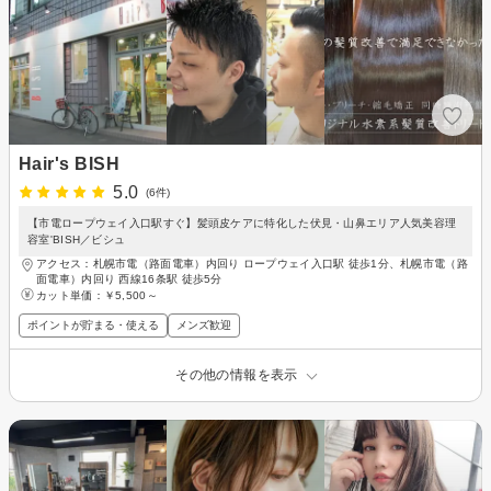
Hair's BISH
5.0
(6件)
【市電ロープウェイ入口駅すぐ】髪頭皮ケアに特化した伏見・山鼻エリア人気美容理
容室'BISH／ビシュ
アクセス：札幌市電（路面電車）内回り ロープウェイ入口駅 徒歩1分、札幌市電（路
面電車）内回り 西線16条駅 徒歩5分
カット単価：
￥5,500～
ポイントが貯まる・使える
メンズ歓迎
その他の情報を表示