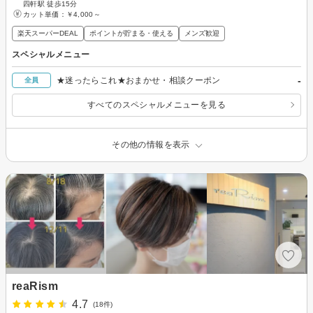
四軒駅 徒歩15分
カット単価：
￥4,000～
楽天スーパーDEAL
ポイントが貯まる・使える
メンズ歓迎
スペシャルメニュー
-
★迷ったらこれ★おまかせ・相談クーポン
全員
すべてのスペシャルメニューを見る
その他の情報を表示
reaRism
4.7
(18件)