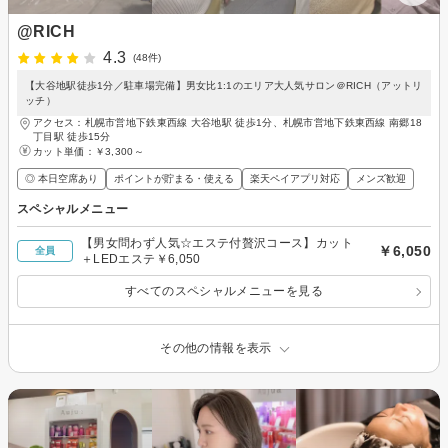
@RICH
4.3
(48件)
【大谷地駅徒歩1分／駐車場完備】男女比1:1のエリア大人気サロン＠RICH（アットリ
ッチ）
アクセス：札幌市営地下鉄東西線 大谷地駅 徒歩1分、札幌市営地下鉄東西線 南郷18
丁目駅 徒歩15分
カット単価：
￥3,300～
◎ 本日空席あり
ポイントが貯まる・使える
楽天ペイアプリ対応
メンズ歓迎
スペシャルメニュー
【男女問わず人気☆エステ付贅沢コース】カット
￥6,050
全員
＋LEDエステ￥6,050
すべてのスペシャルメニューを見る
その他の情報を表示