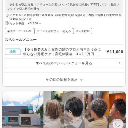
「分け目が気になる・ボリュームが出ない」40代女性の頭皮ケア専門サロン｜独自メ
ソッドで悩み解消が叶う
アクセス：札幌市営地下鉄東豊線 元町(北海道)駅 徒歩1分、札幌市営地下鉄東豊線 新
道東駅 徒歩16分
カット単価：
￥3,850～
楽天スーパーDEAL
ポイントが貯まる・使える
メンズ歓迎
スペシャルメニュー
【ゆう指名のみ】女性の髪のプロと向き合う薬に
￥11,000
全員
頼らない薄毛ケア｜育毛体験会 3→1.1万円 ※
条件あり
すべてのスペシャルメニューを見る
その他の情報を表示