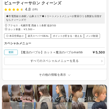
ビューティーサロン クィーンズ
4.8
(2件)
◆市電西線11条駅／山鼻エリア◆トリートメントメニューが豊富◎うる艶髪を目指す
ならクィーンズで
アクセス：札幌市電 西線１１条駅 徒歩5分
カット単価：
￥5,500～
◎ 本日空席あり
楽天スーパーDEAL
ポイントが貯まる・使える
メンズ歓迎
スペシャルメニュー
￥5,500
【魔法のバブル】カット＋魔法のバブルmarbb
初回
すべてのスペシャルメニューを見る
その他の情報を表示