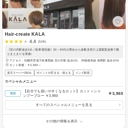
Hair-create KALA
4.4
(52件)
《宮の沢駅徒歩2分／駐車場完備》30～50代の男女から多数支持◎上質髪質改善で艶
とまとまりを実感♪
アクセス：札幌市営地下鉄東西線 宮の沢駅 徒歩2分、JR函館本線 発寒駅 徒歩20分
カット単価：
￥3,960～
楽天スーパーDEAL
ポイントが貯まる・使える
メンズ歓迎
スペシャルメニュー
【自分でも扱いやすくなるカット】カット＋シャ
￥3,960
初回
ンプーブロー ￥3,960
すべてのスペシャルメニューを見る
その他の情報を表示