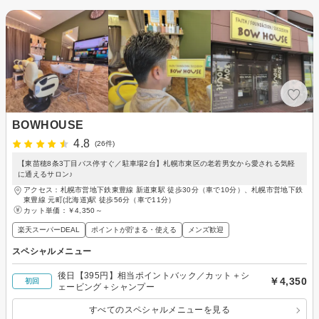
BOWHOUSE
4.8
(26件)
【東苗穂8条3丁目バス停すぐ／駐車場2台】札幌市東区の老若男女から愛される気軽
に通えるサロン♪
アクセス：札幌市営地下鉄東豊線 新道東駅 徒歩30分（車で10分）、札幌市営地下鉄
東豊線 元町(北海道)駅 徒歩56分（車で11分）
カット単価：
￥4,350～
楽天スーパーDEAL
ポイントが貯まる・使える
メンズ歓迎
スペシャルメニュー
後日【395円】相当ポイントバック／カット＋シ
￥4,350
初回
ェービング＋シャンプー
すべてのスペシャルメニューを見る