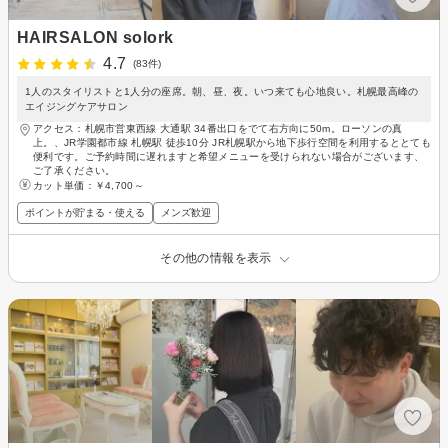
HAIRSALON solork
4.7
(83件)
1人のスタイリストと1人分の座席。朝、昼、夜。いつ来ても心地良い。札幌最高峰の
エイジングケアサロン
アクセス：札幌市営東西線 大通駅 34番出口をでて右方向に50m。ローソンの真
上。、JR学園都市線 札幌駅 徒歩10分 JR札幌駅から地下歩行空間を利用するととても
便利です。ご予約時間に遅れますと希望メニューを受けられない場合がございます、
ご了承ください。
カット単価：
￥4,700～
ポイントが貯まる・使える
メンズ歓迎
その他の情報を表示