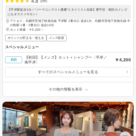
4.8
(2件)
【平岸駅徒歩1分／“パーマコンテスト優勝”スタイリスト在籍】豊平区・南区のメンズ
にもオススメサロン♪
アクセス：札幌市営地下鉄南北線 平岸駅 1番出口 徒歩1分、札幌市営地下鉄南北線 中
の島駅 1番・2番出口 徒歩10分
カット単価：
￥5,200～
ポイントが貯まる・使える
メンズ歓迎
スペシャルメニュー
【初回】【メンズ】カット＋シャンプー〈平岸／
￥4,200
初回
南平岸〉
すべてのスペシャルメニューを見る
その他の情報を表示