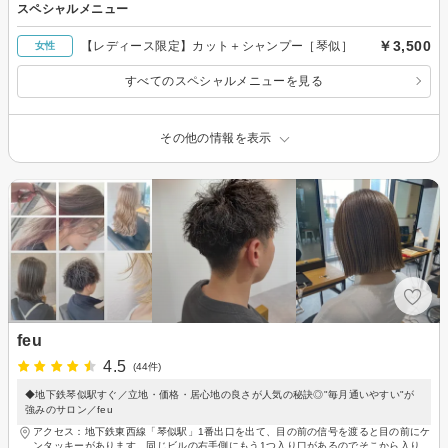
スペシャルメニュー
￥3,500
【レディース限定】カット＋シャンプー［琴似］
女性
すべてのスペシャルメニューを見る
その他の情報を表示
feu
4.5
(44件)
◆地下鉄琴似駅すぐ／立地・価格・居心地の良さが人気の秘訣◎"毎月通いやすい"が
強みのサロン／feu
アクセス：地下鉄東西線「琴似駅」1番出口を出て、目の前の信号を渡ると目の前にケ
ンタッキーがあります。同じビルの右手側にもう1つ入り口があるのでそこから入り、