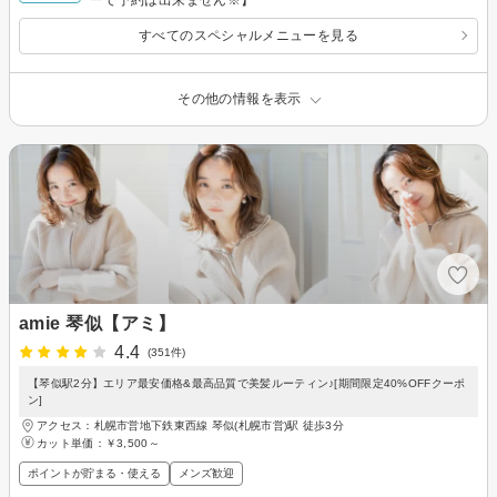
すべてのスペシャルメニューを見る
その他の情報を表示
amie 琴似【アミ】
4.4
(351件)
【琴似駅2分】エリア最安価格&最高品質で美髪ルーティン♪[期間限定40%OFFクーポ
ン]
アクセス：札幌市営地下鉄東西線 琴似(札幌市営)駅 徒歩3分
カット単価：
￥3,500～
ポイントが貯まる・使える
メンズ歓迎