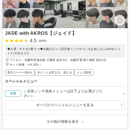
JADE with AKROS【ジェイド】
4.5
(56件)
◆大通・すすきの駅チカ◆札幌の口コミ高評価メンズサロンをお探しならJADE(ジェ
イド)で決まり◎
アクセス：札幌市営南北線 大通駅 徒歩5分、札幌市電 狸小路駅 徒歩2分
カット単価：
￥4,950～
楽天スーパーDEAL
ポイントが貯まる・使える
メンズ歓迎
スペシャルメニュー
↓↓店長シンヤ指名メニューは以下よりお選びくだ
-
全員
さい↓↓
すべてのスペシャルメニューを見る
その他の情報を表示