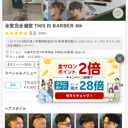
全室完全個室 THIS IS BARBER 4th
5.0
(33件)
＜口コミ5.0高評価＞学園前駅徒歩2分/駐車場完備◎こだわりたいメンズにオススメの
完全個室のバーバー
アクセス：札幌市営地下鉄東豊線 学園前(札幌)駅 徒歩1分
カット単価：
￥12,000～
楽天スーパーDEAL
ポイントが貯まる・使える
メンズ歓迎
スペシャルメニュー
【平日/17時まで限定】メンズカット＋シャンプー
￥4,000
初回
￥4,000【30分】
すべてのスペシャルメニューを見る
ヘアスタイル