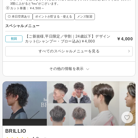
3階に上がると”feu”がございます。
カット単価：
￥4,500～
◎ 本日空席あり
ポイントが貯まる・使える
メンズ歓迎
スペシャルメニュー
【ご新規様,平日限定／学割｜24歳以下】デザイン
￥4,000
初回
カット(シャンプー・ブロー込み)￥4,000
すべてのスペシャルメニューを見る
その他の情報を表示
BRILLIO