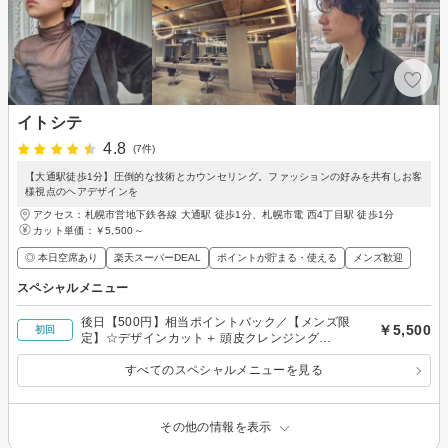
イトシテ
4.8
(7件)
【大通駅徒歩1分】圧倒的な技術とカウンセリング。ファッションの好みを共有しお客
様視点のヘアデザインを
アクセス：札幌市営地下鉄各線 大通駅 徒歩1分、札幌市電 西4丁目駅 徒歩1分
カット単価：
￥5,500～
◎ 本日空席あり
楽天スーパーDEAL
ポイントが貯まる・使える
メンズ歓迎
スペシャルメニュー
後日【500円】相当ポイントバック／【メンズ限
￥5,500
初回
定】☆デザインカット＋ 頭皮クレンジング
￥5,500～
すべてのスペシャルメニューを見る
その他の情報を表示