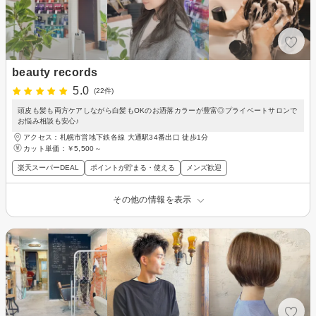
beauty records
5.0
(22件)
頭皮も髪も両方ケアしながら白髪もOKのお洒落カラーが豊富◎プライベートサロンで
お悩み相談も安心♪
アクセス：札幌市営地下鉄各線 大通駅34番出口 徒歩1分
カット単価：
￥5,500～
楽天スーパーDEAL
ポイントが貯まる・使える
メンズ歓迎
その他の情報を表示