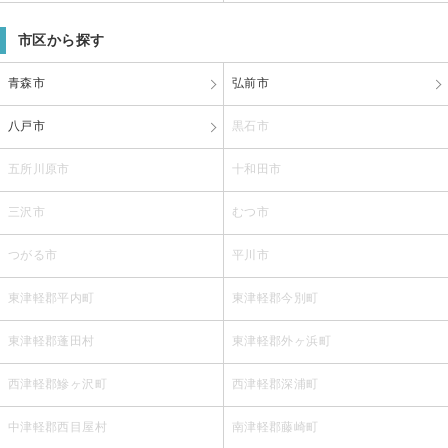
市区から探す
青森市
弘前市
八戸市
黒石市
五所川原市
十和田市
三沢市
むつ市
つがる市
平川市
東津軽郡平内町
東津軽郡今別町
東津軽郡蓬田村
東津軽郡外ヶ浜町
西津軽郡鰺ヶ沢町
西津軽郡深浦町
中津軽郡西目屋村
南津軽郡藤崎町