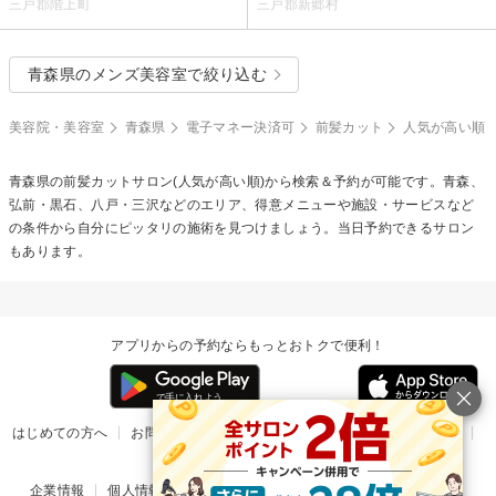
三戸郡階上町
三戸郡新郷村
青森県のメンズ美容室で絞り込む
美容院・美容室
青森県
電子マネー決済可
前髪カット
人気が高い順
青森県の
前髪カット
サロン(人気が高い順)から検索＆予約が可能です。青森、
弘前・黒石、八戸・三沢などのエリア、得意メニューや施設・サービスなど
の条件から自分にピッタリの施術を見つけましょう。当日予約できるサロン
もあります。
アプリからの予約ならもっとおトクで便利！
はじめての方へ
お問い合わせ
ヘルプ
リリース情報
利用規約
掲載ご希望のサロン様
企業情報
個人情報保護方針
楽天のサービス一覧
アプリ一覧