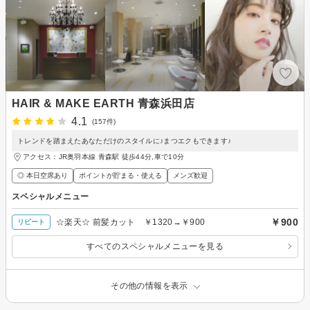
HAIR & MAKE EARTH 青森浜田店
4.1
(157件)
トレンドを踏まえたあなただけのスタイルに♪まつエクもできます♪
アクセス：JR奥羽本線 青森駅 徒歩44分,車で10分
◎ 本日空席あり
ポイントが貯まる・使える
メンズ歓迎
スペシャルメニュー
￥900
☆楽天☆ 前髪カット ￥1320→￥900
リピート
すべてのスペシャルメニューを見る
その他の情報を表示