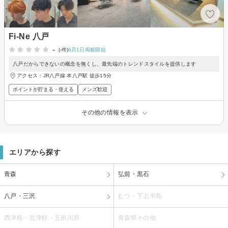
Fi-Ne 八戸
-
(-件)
6月1日掲載開始
八戸だからできないの概念を無くし、最先端のトレンドスタイルを提供します
アクセス：JR八戸線 本八戸駅 徒歩15分
ポイントが貯まる・使える
メンズ歓迎
その他の情報を表示
エリアから探す
青森
弘前・黒石
八戸・三沢
むつ・下北半島
西津軽・北津軽・五所川原
青森県その他