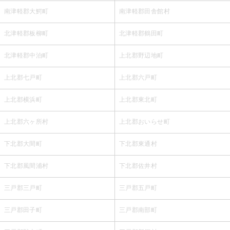
南津軽郡大鰐町
南津軽郡田舎館村
北津軽郡板柳町
北津軽郡鶴田町
北津軽郡中泊町
上北郡野辺地町
上北郡七戸町
上北郡六戸町
上北郡横浜町
上北郡東北町
上北郡六ヶ所村
上北郡おいらせ町
下北郡大間町
下北郡東通村
下北郡風間浦村
下北郡佐井村
三戸郡三戸町
三戸郡五戸町
三戸郡田子町
三戸郡南部町