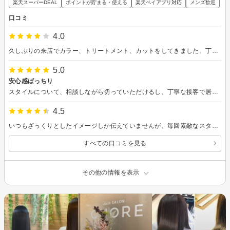
楽天スーパーDEAL
ポイントが貯まる・使える
楽天ペイアプリ対応
メンズ歓迎
口コミ
4.0
久しぶりの来店でカラー、トリートメント、カットをしてきました。丁寧なカウンセリングのおかげで好みの髪色になりました😌カットも仕上がり満足です！またお願いします♪
5.0
安心感ばっちり
スタイルについて、相談しながら切っていただけるし、丁寧な接客で居心地が良かったです
4.5
いつもざっくりとしたイメージしか伝えていませんが、毎回素敵なスタイルに仕上げてくれるので安心してお任せできます。丁寧な施術でシャンプーもマッサージも気持ち良く、心地よく時間を過ごせてます。 また次回もよろしくお願い致します。
すべての口コミを見る
その他の情報を表示