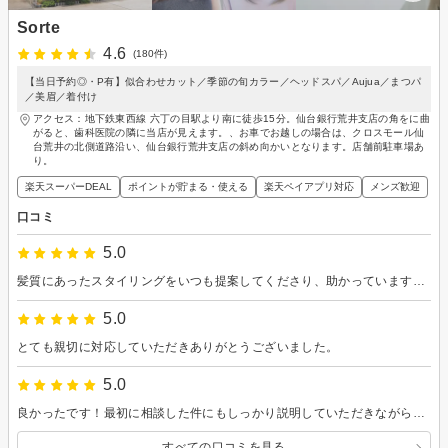
Sorte
4.6
(180件)
【当日予約◎・P有】似合わせカット／季節の旬カラー／ヘッドスパ／Aujua／まつパ
／美眉／着付け
アクセス：地下鉄東西線 六丁の目駅より南に徒歩15分。仙台銀行荒井支店の角をに曲
がると、歯科医院の隣に当店が見えます。、お車でお越しの場合は、クロスモール仙
台荒井の北側道路沿い、仙台銀行荒井支店の斜め向かいとなります。店舗前駐車場あ
り。
楽天スーパーDEAL
ポイントが貯まる・使える
楽天ペイアプリ対応
メンズ歓迎
口コミ
5.0
髪質にあったスタイリングをいつも提案してくださり、助かっています✨ 次回もよろしくお願いします！
5.0
とても親切に対応していただきありがとうございました。
5.0
良かったです！最初に相談した件にもしっかり説明していただきながら仕上げていただき大満足です！
すべての口コミを見る