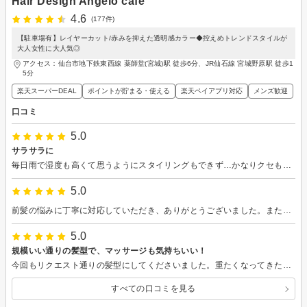
Hair Design Angelo cafe
4.6
(177件)
【駐車場有】レイヤーカット/赤みを抑えた透明感カラー◆控えめトレンドスタイルが
大人女性に大人気◎
アクセス：仙台市地下鉄東西線 薬師堂(宮城)駅 徒歩6分、JR仙石線 宮城野原駅 徒歩1
5分
楽天スーパーDEAL
ポイントが貯まる・使える
楽天ペイアプリ対応
メンズ歓迎
口コミ
5.0
サラサラに
毎日雨で湿度も高くて思うようにスタイリングもできず…かなりクセも強いゴワゴワの髪が、指通りも柔らかなサラサラの髪になりました。カラーも一緒にしていただき、希望通りで満足しています。
5.0
前髪の悩みに丁寧に対応していただき、ありがとうございました。またよろしくお願いします。
5.0
規模いい通りの髪型で、マッサージも気持ちいい！
今回もリクエスト通りの髪型にしてくださいました。重たくなってきたので軽く、でも長さはキープしつつ顔まわり綺麗に決まるようにしていただき大満足です。 スタイリストさんはいつも通りとても上手ですし、シャンプーをしてくださった方が力が強くで好みでした！また対応いただきたいです！
すべての口コミを見る