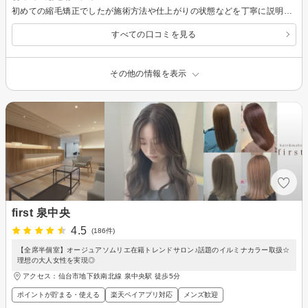
初めての縮毛矯正でしたが施術方法や仕上がりの状態などを丁寧に説明いただいたので、とても安心感がありました。また扱い方も教えていただいたので日々のスタイリングの参考になりました。 大変満足しました。ありがとうございました！
すべての口コミを見る
その他の情報を表示
first 泉中央
4.5
(186件)
【全席半個室】オージュアソムリエ在籍トレンドサロン♪話題のイルミナカラー取扱☆
理想の大人女性を実現◎
アクセス：仙台市地下鉄南北線 泉中央駅 徒歩5分
ポイントが貯まる・使える
楽天ペイアプリ対応
メンズ歓迎