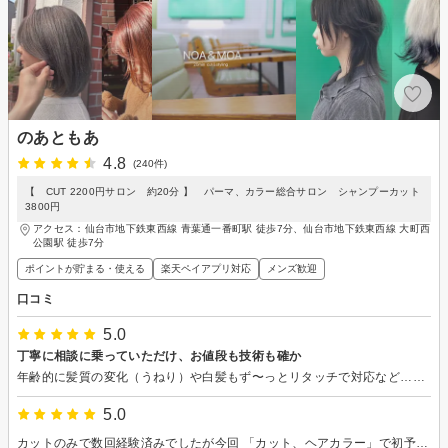
のあともあ
4.8
(240件)
【 CUT 2200円サロン 約20分 】 パーマ、カラー総合サロン シャンプーカット
3800円
アクセス：仙台市地下鉄東西線 青葉通一番町駅 徒歩7分、仙台市地下鉄東西線 大町西
公園駅 徒歩7分
ポイントが貯まる・使える
楽天ペイアプリ対応
メンズ歓迎
口コミ
5.0
丁寧に相談に乗っていただけ、お値段も技術も確か
年齢的に髪質の変化（うねり）や白髪もず〜っとリタッチで対応など…悩みを相談させて頂きました… とても丁寧に対応してくださり、今回は20年以上ぶりにショートに！白髪もメッシュを入れてみました！（暗めのメッシュ、浮くことなくいい感じです） 家族や友人の反応もとても良く、なぜか顔色もトーンアップして見えます 施術も、とても丁寧でした お値段も、良心的で助かりました…楽天ポイントで1,500円引きになり、ますますニコニコでした
5.0
カットのみで数回経験済みでしたが今回 「カット、ヘアカラー」で初予約しました。 結び跡があるからとヘアアイロンを使用して からのカットに驚き、白髪染め一択でしたが 希望の色を聞いてくれてヘアカラーに！ アレンジ調合して頂いた様でとても手際も良く たっぷり完璧に仕上げて頂き大大満足です😃 癒やしの空間でした！ 有難うございました🙂 ずっと通い続けたいと思います🙂