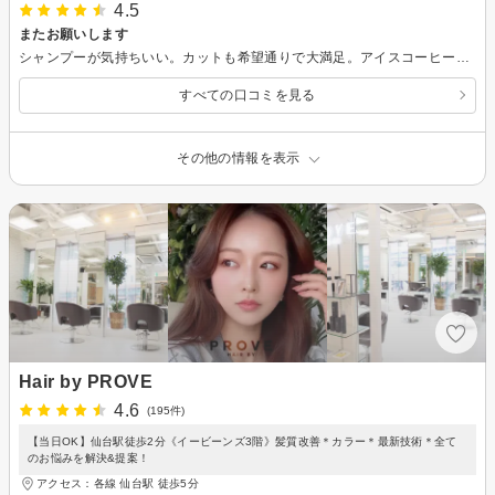
4.5
またお願いします
シャンプーが気持ちいい。カットも希望通りで大満足。アイスコーヒー美味しかったが量が多くて残してしまい申し訳なく思った。
すべての口コミを見る
その他の情報を表示
Hair by PROVE
4.6
(195件)
【当日OK】仙台駅徒歩2分《イービーンズ3階》髪質改善＊カラー＊最新技術＊全て
のお悩みを解決&提案！
アクセス：各線 仙台駅 徒歩5分