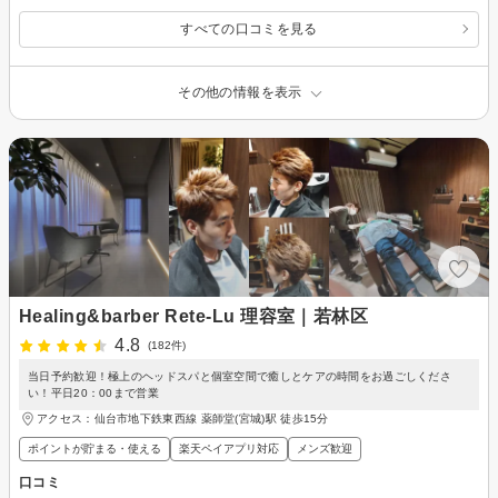
すべての口コミを見る
その他の情報を表示
Healing&barber Rete-Lu 理容室｜若林区
4.8
(182件)
当日予約歓迎！極上のヘッドスパと個室空間で癒しとケアの時間をお過ごしくださ
い！平日20：00まで営業
アクセス：仙台市地下鉄東西線 薬師堂(宮城)駅 徒歩15分
ポイントが貯まる・使える
楽天ペイアプリ対応
メンズ歓迎
口コミ