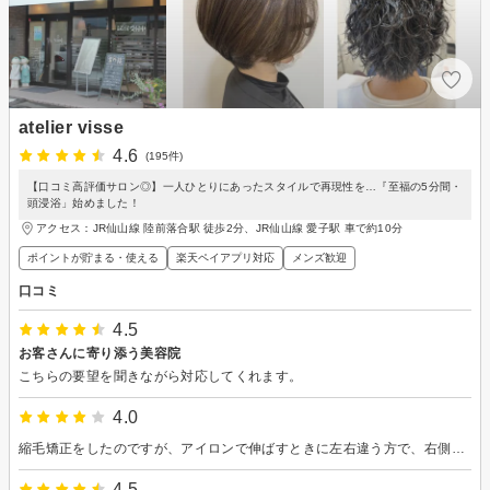
atelier visse
4.6
(195件)
【口コミ高評価サロン◎】一人ひとりにあったスタイルで再現性を…『至福の5分間・
頭浸浴」始めました！
アクセス：JR仙山線 陸前落合駅 徒歩2分、JR仙山線 愛子駅 車で約10分
ポイントが貯まる・使える
楽天ペイアプリ対応
メンズ歓迎
口コミ
4.5
お客さんに寄り添う美容院
こちらの要望を聞きながら対応してくれます。
4.0
縮毛矯正をしたのですが、アイロンで伸ばすときに左右違う方で、右側だけがかかりが悪く残念でした。洗って次の日、もみあげあたりがクセがのびていなくて明らかに根元がかっていなかったです。 カットは満足です。
4.5