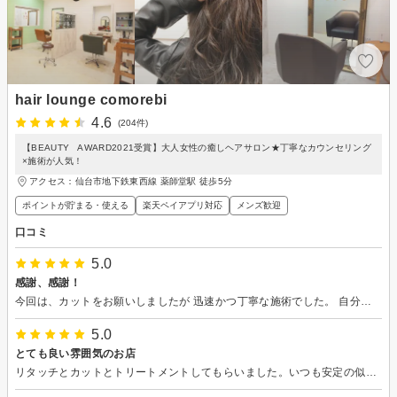
hair lounge comorebi
4.6
(204件)
【BEAUTY AWARD2021受賞】大人女性の癒しヘアサロン★丁寧なカウンセリング
×施術が人気！
アクセス：仙台市地下鉄東西線 薬師堂駅 徒歩5分
ポイントが貯まる・使える
楽天ペイアプリ対応
メンズ歓迎
口コミ
5.0
感謝、感謝！
今回は、カットをお願いしましたが 迅速かつ丁寧な施術でした。 自分でも手入れしやすくなり、感謝しています! ありがとうございました。
5.0
とても良い雰囲気のお店
リタッチとカットとトリートメントしてもらいました。いつも安定の似合わせカット、今回は暑くなってきたので毛量を軽くしていたたきました。いつも自然で扱い易くしてもらえて感謝しています。丁寧なシャンプーも極上です。ありがとうございます。また、伺います。