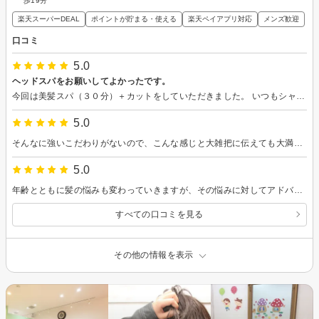
歩19分
楽天スーパーDEAL
ポイントが貯まる・使える
楽天ペイアプリ対応
メンズ歓迎
口コミ
5.0
ヘッドスパをお願いしてよかったです。
今回は美髪スパ（３０分）＋カットをしていただきました。 いつもシャンプー時のマッサージが心地いいので、今回はじっくりやっていただきたくてヘッドスパをお願いしましたが、とてもよかったです。 香りはゼラニウムを選びました。ローズゼラニウムに似た、ローズのような甘い香りで、好きな香りだったのもよかったです。 痛気持ちいいくらいの丁度良い力加減で施術していただき、ここ最近の頭が重く凝っている感じがスッキリしました。 トリートメントはお願いしていないのに、髪がしっとりとしてまとまった感じもありました。 施術後は血行が良くなったのか、体全体がゆるんでとてもリラックスできました。 帰宅後も夜の寝付きがよく、いつもより深く眠れた気がします。 髪も長く重くなっていたので、カットしていただいて更に頭が軽くなりました。 ありがとうございました。またよろしくお願いします。
5.0
そんなに強いこだわりがないので、こんな感じと大雑把に伝えても大満足な仕上がりです！ いつもありがとうございます。
5.0
年齢とともに髪の悩みも変わっていきますが、その悩みに対してアドバイスをしていただいたり、悩みを軽減できるような施術をしていただきました。 カラーは初挑戦のピンクベージュ。 とっても気に入っています！ ありがとうございました。
すべての口コミを見る
その他の情報を表示