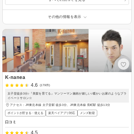
その他の情報を表示
K-nanea
4.6
(179件)
太子堂徒歩3分♪『美髪を育てる』マンツーマン施術が嬉しい♪暖かいお家のようなプラ
イベートサロン☆
アクセス：JR東北本線 太子堂駅 徒歩3分、JR東北本線 長町駅 徒歩13分
ポイントが貯まる・使える
楽天ペイアプリ対応
メンズ歓迎
口コミ
4.5