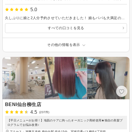
5.0
久しぶりに娘と2人分予約させていただきました！ 娘もパパも大満足の仕上がり！！ 今後ともよろしくお願いいたします！
すべての口コミを見る
その他の情報を表示
BENI仙台柳生店
4.5
(237件)
【平日メニューがお得！】地肌のケアに拘ったオーガニック商材使用★独自の美髪プ
ログラムでお悩み改善♪
アクセス：JR東北本線 南仙台駅 徒歩15分、宮城交通バス柳生4丁目前