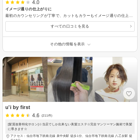
4.0
イメージ通りの仕上がりに
最初のカウンセリングが丁寧で、カットもカラーもイメージ通りの仕上がりにしていただけました。 施術中もひとつひとつ声掛けがあり、安心感がありました。 1ヶ月後の色落ちがどのようになっているか、今から楽しみです。
すべての口コミを見る
その他の情報を表示
u'i by first
4.6
(211件)
[髪質改善特化サロン]☆当店でしか出来ない美髪エステ☆完全マンツーマン施術で美髪
に導きます☆
アクセス：仙台市地下鉄南北線 泉中央駅 徒歩1分、仙台市地下鉄南北線 八乙女駅 徒