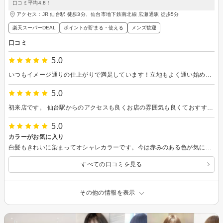
口コミ平均4.8！
アクセス：JR 仙台駅 徒歩3分、仙台市地下鉄南北線 広瀬通駅 徒歩5分
楽天スーパーDEAL
ポイントが貯まる・使える
メンズ歓迎
口コミ
5.0
いつもイメージ通りの仕上がりで満足しています！立地もよく通い始めて2年になりますがこれからもよろしくお願いします！！
5.0
初来店です。 仙台駅からのアクセスも良くお店の雰囲気も良くておすすめです！
5.0
カラーがお気に入り
白髪もきれいに染まってオシャレカラーです。今は赤みのある色が気に入っていますが、アッシュ系のカラーも良かったです。伸びてくると目立つので根元はホームケアでごまかしつつ、月一回のペースでお世話になっています。 トリートメント効果で艶も出ます。
すべての口コミを見る
その他の情報を表示