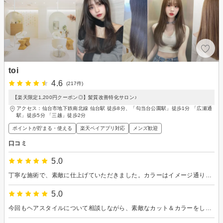
toi
4.6
(217件)
【楽天限定1,200円クーポン◎】髪質改善特化サロン♪
アクセス：仙台市地下鉄南北線 仙台駅 徒歩8分、「勾当台公園駅」徒歩1分 「広瀬通
駅」徒歩5分 「三越」徒歩2分
ポイントが貯まる・使える
楽天ペイアプリ対応
メンズ歓迎
口コミ
5.0
丁寧な施術で、素敵に仕上げていただきました。カラーはイメージ通りで、髪型も扱いやすくなりとても満足しています。ありがとうございました！
5.0
今回もヘアスタイルについて相談しながら、素敵なカット＆カラーをして頂けました！