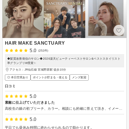
HAIR MAKE SANCTUARY
5.0
(252件)
◆髪質改善発信のサロン◆2026楽天ビューティーベストサロン&ベストスタイリスト
準グランプリW受賞✨
アクセス：JR仙石線 宮城野原駅 徒歩10分
◎ 本日空席あり
ポイントが貯まる・使える
メンズ歓迎
口コミ
5.0
素敵に仕上げていただきました
高校生の娘の初ブリーチ、カラー。相談にも的確に答えて頂き、イメージ通りの仕上がりに本人も大変喜んでいました。頼れる美容院に出会えて良かったです。またよろしくお願いします。
5.0
平日でも昼休み時間に終わらせられるので助かります。