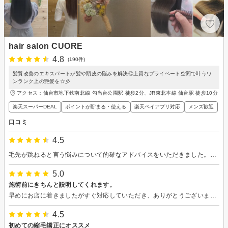
hair salon CUORE
4.8
(190件)
髪質改善のエキスパートが髪や頭皮の悩みを解決◎上質なプライベート空間で叶うワ
ンランク上の艶髪を☆彡
アクセス：仙台市地下鉄南北線 勾当台公園駅 徒歩2分、JR東北本線 仙台駅 徒歩10分
楽天スーパーDEAL
ポイントが貯まる・使える
楽天ペイアプリ対応
メンズ歓迎
口コミ
4.5
毛先が跳ねると言う悩みについて的確なアドバイスをいただきました。さっそく試してみたいです。シャンプー台がフラットで首に負担がかからないので助かりました。
5.0
施術前にきちんと説明してくれます。
早めにお店に着きましたがすぐ対応していただき、ありがとうございます。 丁寧に施術していただきました。 サブリミックヘアマスク、今回初めてでしたがどれくらい持つのか楽しみです。 お話しも楽しかったです。
4.5
初めての縮毛矯正にオススメ