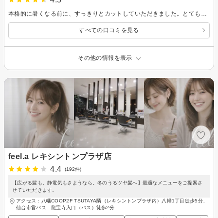
本格的に暑くなる前に、すっきりとカットしていただきました。とても気に入っています！
すべての口コミを見る
その他の情報を表示
feel.a レキシントンプラザ店
4.4
(192件)
【広がる髪も、静電気もさようなら。冬のうるツヤ髪へ】最適なメニューをご提案さ
せていただきます。
アクセス：八幡COOP2F TSUTAYA隣（レキシントンプラザ内）八幡1丁目徒歩5分、
仙台市営バス 龍宝寺入口（バス）徒歩2分