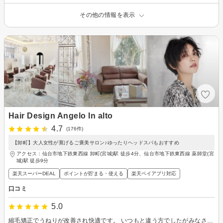
その他の情報を表示
Hair Design Angelo In alto
4.7
(176件)
【卸町】大人女性が寛げるご褒美サロン♪ゆったりヘッドスパもおすすめ
アクセス：仙台市地下鉄東西線 卸町(宮城)駅 徒歩4分、仙台市地下鉄東西線 薬師堂(宮
城)駅 徒歩9分
楽天スーパーDEAL
ポイントが貯まる・使える
楽天ペイアプリ対応
口コミ
5.0
縮毛矯正でうねりが改善され快適です。 いつもと違う方でしたがみなさん素晴らしいです！ ありがとうございました♪