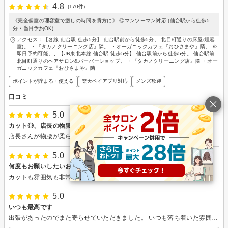
4.8
(170件)
《完全個室の理容室で癒しの時間を貴方に》 ◎マンツーマン対応 (仙台駅から徒歩5
分・当日予約OK)
アクセス：【各線 仙台駅 徒歩5分】 仙台駅前から徒歩5分。 北目町通りの床屋(理容
室)。 ・『タカノクリーニング店』隣。 ・オーガニックカフェ『おひさまや』隣。 ※
即日予約可能。、【JR東北本線 仙台駅 徒歩5分】 仙台駅前から徒歩5分。 仙台駅前
北目町通りのヘアサロン&バーバーショップ。 ・『タカノクリーニング店』隣 ・オー
ガニックカフェ『おひさまや』隣
ポイントが貯まる・使える
楽天ペイアプリ対応
メンズ歓迎
口コミ
5.0
カット◎、店長の物腰◎、お店の雰囲気◎
店長さんが物腰が柔らかく、お店の雰囲気も静かで清潔感があってとてもよかった。どんな髪型がいいか悩んでいたものの、どう説明していいかもわからなかったが店長さんがポイントをうまく聞きだしてくれていい感じに仕上げてくれたのでとてもよかった。次回からもお願いしようと思います。
5.0
何度もお願いしたいお店
カットも雰囲気も非常に良く気に入ってます。
5.0
いつも最高です
出張があったのでまた寄らせていただきました。 いつも落ち着いた雰囲気で、JAZZを聴きながらの気持ちいい施術が最高です。 また寄らせていただきます。