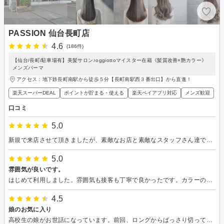
PASSION 仙台長町店
4.6
(186件)
【仙台/長町/駐車場有】美髪サロン♪oggiottoマイスター在籍《髪質改善×艶カラー》
メンズパーマ
アクセス：地下鉄長町南駅から徒歩５分【長町南駅西３番出口】から直進！
楽天スーパーDEAL
ポイントが貯まる・使える
楽天ペイアプリ対応
メンズ歓迎
口コミ
5.0
新規で来店させて頂きましたが、素敵なお店と素敵なスタッフさん達で次回の美容院もここに来たいと思える満足度でした。
5.0
雰囲気が良いです。
はじめて利用しました。雰囲気も接客も丁寧で良かったです。カラーの色も良かったです。ありがとうございました。
4.5
娘のお気に入り
高校生の娘がお世話になっています。前回、ロングからばっさり切っていただきましたが、周りからの評判が良く、本人もとても気に入っています。担当の方も優しくて話しやすく、安心してお任せできると話しています。これからも、よろしくお願いします！