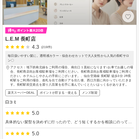
L.E.M 長町店
4.3
(219件)
毎日扱いやすい髪に。透明感カラー・似合わせカットで大人女性から人気の長町サロ
ン〇
アクセス：地下鉄南北線をご利用の場合、南出口１直結になります♪お車でお越しの場
合、長町商店街お客様駐車場をご利用ください。長町商店街お客様駐車場をご利用く
ださい。ホテルふじやさんの手前にございます。、仙台空港線 長町駅 徒歩3分 JR長
町駅をご利用の場合、改札を出て自動ドアを出た後、西口方面に向かっていただきま
す。長町駅前交差点を渡り八百屋を右手に進んでいくとたいはっくるがあります。
楽天スーパーDEAL
ポイントが貯まる・使える
メンズ歓迎
口コミ
5.0
具体的ない髪型を決めずに行ったので、どう短くするかを相談にのってもらいました。確認しながら切り進めてもらったので、満足な仕上がりになりました。ありがとうございました！
5.0