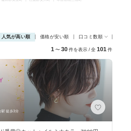
人気が高い順
価格が安い順
口コミ数順
1
30
101
〜
件を表示 / 全
件
駅 徒歩3分