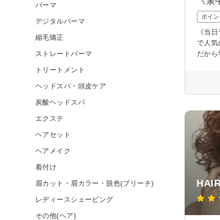
《泉
パーマ
ポイン
デジタルパーマ
《当日
縮毛矯正
で人気
ストレートパーマ
だから
トリートメント
ヘッドスパ・頭皮ケア
炭酸ヘッドスパ
エクステ
ヘアセット
ヘアメイク
着付け
HAI
眉カット・眉カラー・脱色(ブリーチ)
レディースシェービング
その他(ヘア)