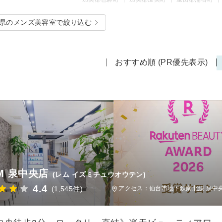
県のメンズ美容室で絞り込む
おすすめ順 (PR優先表示)
.M 泉中央店
(レム イズミチュウオウテン)
4.4
(1,545件)
アクセス：仙台市地下鉄南北線 泉中央