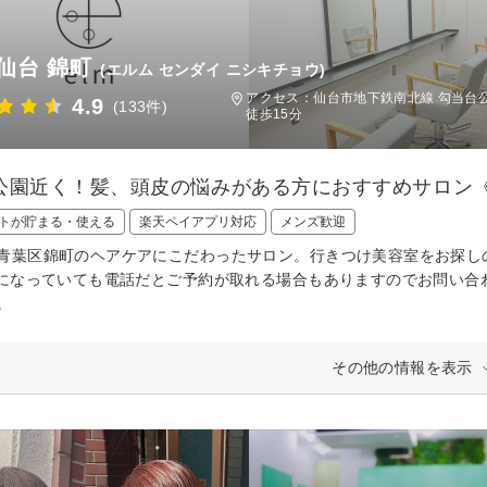
 仙台 錦町
(エルム センダイ ニシキチョウ)
アクセス：仙台市地下鉄南北線 勾当台公
4.9
(133件)
徒歩15分
公園近く！髪、頭皮の悩みがある方におすすめサロン《BEA
トが貯まる・使える
楽天ペイアプリ対応
メンズ歓迎
青葉区錦町のヘアケアにこだわったサロン。行きつけ美容室をお探し
×になっていても電話だとご予約が取れる場合もありますのでお問い合わ
。
その他の情報を表示