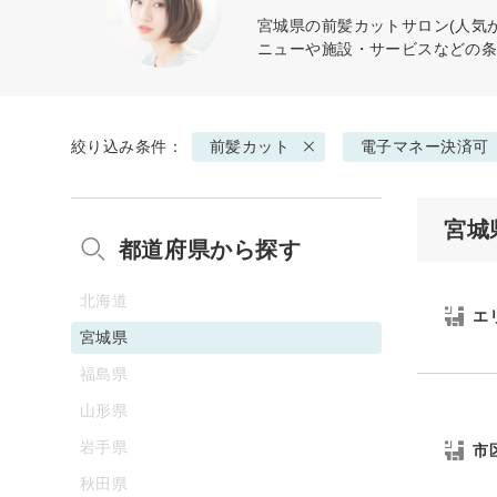
宮城県の
前髪カット
サロン(人気
ニューや施設・サービスなどの
絞り込み条件：
前髪カット
電子マネー決済可
宮城
都道府県から探す
北海道
エ
宮城県
福島県
山形県
岩手県
市
秋田県