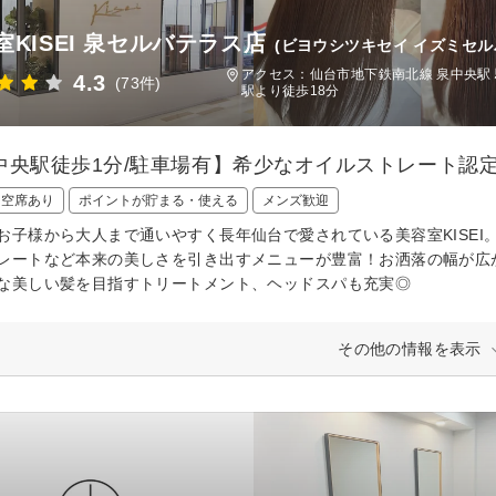
室KISEI 泉セルバテラス店
(ビヨウシツキセイ イズミセル
アクセス：仙台市地下鉄南北線 泉中央駅 
4.3
(73件)
駅より徒歩18分
中央駅徒歩1分/駐車場有】希少なオイルストレート認定
日空席あり
ポイントが貯まる・使える
メンズ歓迎
お子様から大人まで通いやすく長年仙台で愛されている美容室KISE
レートなど本来の美しさを引き出すメニューが豊富！お洒落の幅が広
な美しい髪を目指すトリートメント、ヘッドスパも充実◎
その他の情報を表示