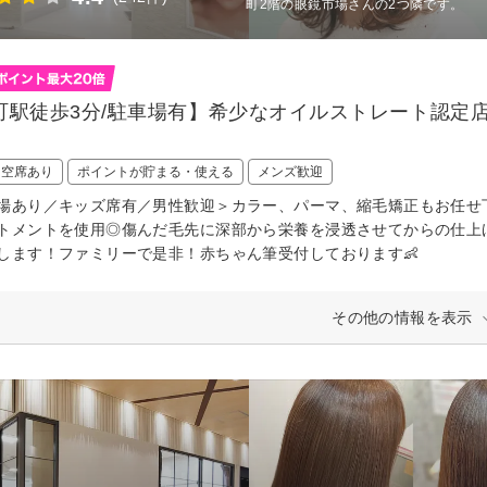
町2階の眼鏡市場さんの2つ隣です。
町駅徒歩3分/駐車場有】希少なオイルストレート認定
日空席あり
ポイントが貯まる・使える
メンズ歓迎
場あり／キッズ席有／男性歓迎＞カラー、パーマ、縮毛矯正もお任せ
トメントを使用◎傷んだ毛先に深部から栄養を浸透させてからの仕上
します！ファミリーで是非！赤ちゃん筆受付しております👶
その他の情報を表示