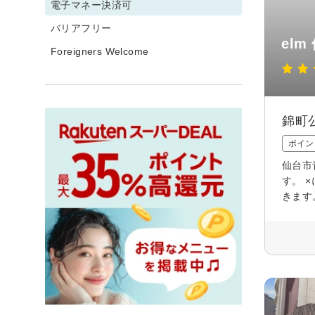
電子マネー決済可
バリアフリー
elm
Foreigners Welcome
錦町
ポイン
仙台市
す。 
きます