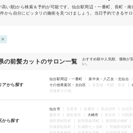
が高い順)から検索＆予約が可能です。仙台駅周辺・一番町、長町・
条件から自分にピッタリの施術を見つけましょう。当日予約できるサロ
おすすめ順や人気順、価格が
県の前髪カットのサロン一覧
い。
仙台駅周辺・一番町
泉中央・八乙女・北仙台
リアから探す
その他青葉区・太白区
多賀城・利府・富谷
宮城県その他
仙台市
石巻市
塩竈市
気仙沼市
白石市
栗原市
東松島市
大崎市
富谷市
刈田郡
区から探す
柴田郡村田町
柴田郡柴田町
柴田郡川崎町
宮城郡松島町
宮城郡七ヶ浜町
宮城郡利府町
加美郡色麻町
加美郡加美町
遠田郡涌谷町