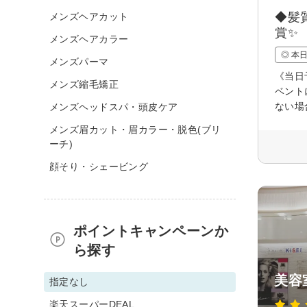
◆髪
メンズヘアカット
賞✨
メンズヘアカラー
◎ 本
メンズパーマ
《当日
メンズ縮毛矯正
ベント
ない場
メンズヘッドスパ・頭皮ケア
メンズ眉カット・眉カラー・脱色(ブリ
ーチ)
顔そり・シェービング
ポイントキャンペーンか
ら探す
美容
指定なし
楽天スーパーDEAL