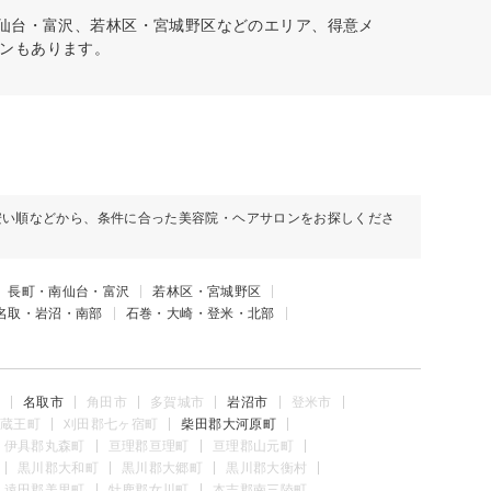
南仙台・富沢、若林区・宮城野区などのエリア、得意メ
ンもあります。
安い順などから、条件に合った美容院・ヘアサロンをお探しくださ
長町・南仙台・富沢
若林区・宮城野区
名取・岩沼・南部
石巻・大崎・登米・北部
名取市
角田市
多賀城市
岩沼市
登米市
蔵王町
刈田郡七ヶ宿町
柴田郡大河原町
伊具郡丸森町
亘理郡亘理町
亘理郡山元町
黒川郡大和町
黒川郡大郷町
黒川郡大衡村
遠田郡美里町
牡鹿郡女川町
本吉郡南三陸町