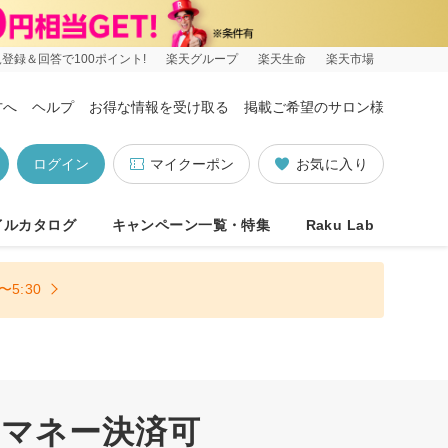
登録＆回答で100ポイント!
楽天グループ
楽天生命
楽天市場
方へ
ヘルプ
お得な情報を受け取る
掲載ご希望のサロン様
ログイン
マイクーポン
お気に入り
イルカタログ
キャンペーン一覧・特集
Raku Lab
5:30
子マネー決済可