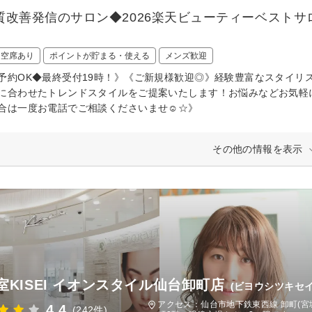
質改善発信のサロン◆2026楽天ビューティーベスト
日空席あり
ポイントが貯まる・使える
メンズ歓迎
予約OK◆最終受付19時！》《ご新規様歓迎◎》経験豊富なスタイリ
に合わせたトレンドスタイルをご提案いたします！お悩みなどお気軽に
合は一度お電話でご相談くださいませ☺︎☆》
その他の情報を表示
室KISEI イオンスタイル仙台卸町店
(ビヨウシツキセ
アクセス：仙台市地下鉄東西線 卸町(宮
4.4
(242件)