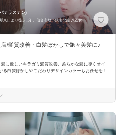
バテラステン)
駅東口より徒歩1分 、仙台市地下鉄南北線 八乙女
店/髪質改善・白髪ぼかしで艶々美髪に♪
I。髪に優しいキラガミ髪質改善、柔らかな髪に導くオイ
がる白髪ぼかしやこだわりデザインカラーもお任せを！