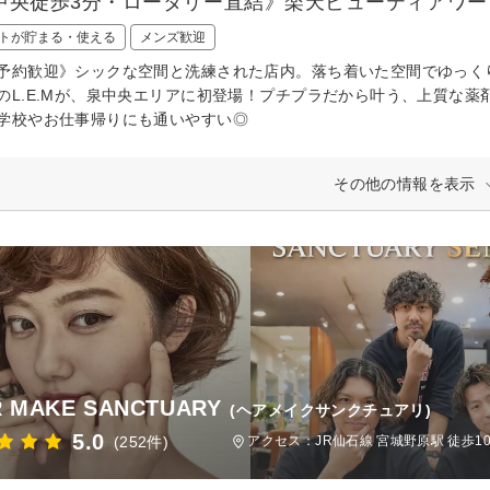
中央徒歩3分・ロータリー直結》楽天ビューティアワー
トが貯まる・使える
メンズ歓迎
予約歓迎》シックな空間と洗練された店内。落ち着いた空間でゆっくりと
のL.E.Mが、泉中央エリアに初登場！プチプラだから叶う、上質な
学校やお仕事帰りにも通いやすい◎
その他の情報を表示
R MAKE SANCTUARY
(ヘアメイクサンクチュアリ)
5.0
(252件)
アクセス：JR仙石線 宮城野原駅 徒歩1