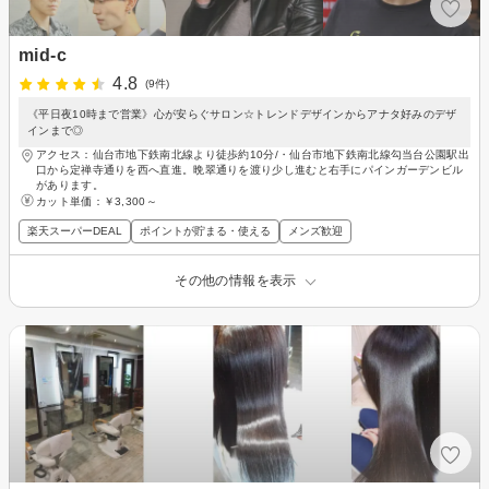
mid-c
4.8
(9件)
《平日夜10時まで営業》心が安らぐサロン☆トレンドデザインからアナタ好みのデザ
インまで◎
アクセス：仙台市地下鉄南北線より徒歩約10分/・仙台市地下鉄南北線勾当台公園駅出
口から定禅寺通りを西へ直進。晩翠通りを渡り少し進むと右手にパインガーデンビル
があります。
カット単価：
￥3,300～
楽天スーパーDEAL
ポイントが貯まる・使える
メンズ歓迎
その他の情報を表示