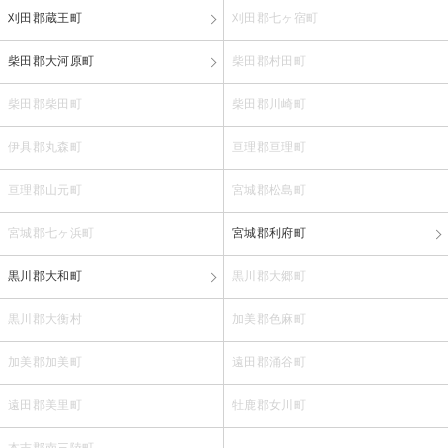
刈田郡蔵王町
刈田郡七ヶ宿町
柴田郡大河原町
柴田郡村田町
柴田郡柴田町
柴田郡川崎町
伊具郡丸森町
亘理郡亘理町
亘理郡山元町
宮城郡松島町
宮城郡七ヶ浜町
宮城郡利府町
黒川郡大和町
黒川郡大郷町
黒川郡大衡村
加美郡色麻町
加美郡加美町
遠田郡涌谷町
遠田郡美里町
牡鹿郡女川町