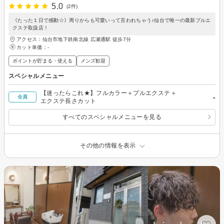
5.0
(2件)
《たった１日で感動☆》周りからも可愛いって言われちゃう♪仙台で唯一の最新プルエ
クステ取扱店！
アクセス：仙台市地下鉄南北線 広瀬通駅 徒歩7分
カット単価：
-
ポイントが貯まる・使える
メンズ歓迎
スペシャルメニュー
【迷ったらこれ★】フルカラー＋プルエクステ＋
-
全員
エクステ長さカット
すべてのスペシャルメニューを見る
その他の情報を表示