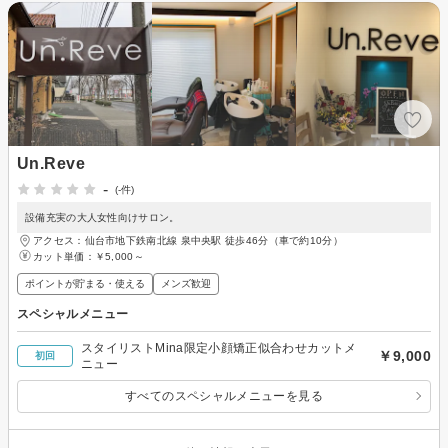
Un.Reve
-
(-件)
設備充実の大人女性向けサロン。
アクセス：仙台市地下鉄南北線 泉中央駅 徒歩46分（車で約10分）
カット単価：
￥5,000～
ポイントが貯まる・使える
メンズ歓迎
スペシャルメニュー
スタイリストMina限定小顔矯正似合わせカットメ
￥9,000
初回
ニュー
すべてのスペシャルメニューを見る