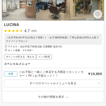
LUCINA
4.7
(3件)
《当日予約OK/平日21時まで営業！》《お子様同伴歓迎》丁寧な技術が評判の上質プ
ライベートサロン☆
アクセス：仙台市地下鉄南北線 広瀬通駅 徒歩5分
カット単価：
￥3,500～
ポイントが貯まる・使える
メンズ歓迎
スペシャルメニュー
☆お子様と一緒にご来店する方限定☆カット＋カ
￥10,800
全員
ラー＋TR＋お子様カット！！
すべてのスペシャルメニューを見る
その他の情報を表示