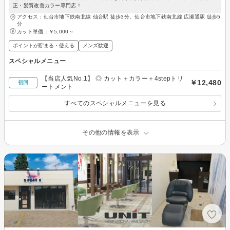
正・髪質改善カラー専門店！
アクセス：仙台市地下鉄南北線 仙台駅 徒歩3分、仙台市地下鉄南北線 広瀬通駅 徒歩5
分
カット単価：
￥5,000～
ポイントが貯まる・使える
メンズ歓迎
スペシャルメニュー
【当店人気No.1】 ◎ カット＋カラー＋4stepトリ
￥12,480
初回
ートメント
すべてのスペシャルメニューを見る
その他の情報を表示