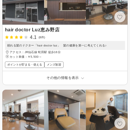
hair doctor Luz恵み野店
4.1
(8件)
頼れる髪のドクター「hair doctor luz」 髪の健康を第一に考えてくれる♪
アクセス：JR仙石線 蛇田駅 徒歩16分
カット単価：
￥5,500～
ポイントが貯まる・使える
メンズ歓迎
その他の情報を表示