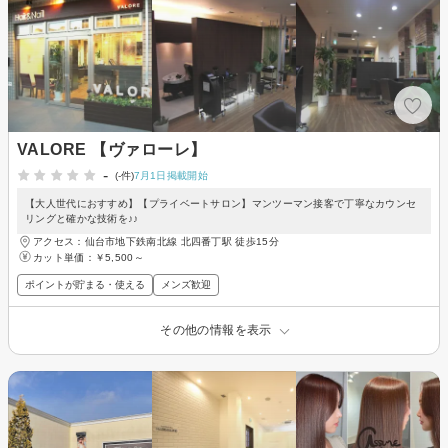
VALORE 【ヴァローレ】
-
(-件)
7月1日掲載開始
【大人世代におすすめ】【プライベートサロン】マンツーマン接客で丁寧なカウンセ
リングと確かな技術を♪♪
アクセス：仙台市地下鉄南北線 北四番丁駅 徒歩15分
カット単価：
￥5,500～
ポイントが貯まる・使える
メンズ歓迎
その他の情報を表示