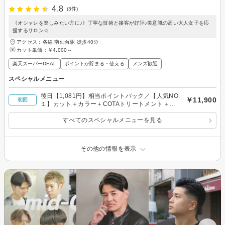
4.8
(3件)
《オシャレを楽しみたい方に♪》丁寧な技術と接客が好評♪美意識の高い大人女子を応
援するサロン☆
アクセス：各線 南仙台駅 徒歩40分
カット単価：
￥4,000～
楽天スーパーDEAL
ポイントが貯まる・使える
メンズ歓迎
スペシャルメニュー
後日【1,081円】相当ポイントバック／【人気NO.
￥11,900
初回
１】カット＋カラー＋COTAトリートメント＋
marbb
すべてのスペシャルメニューを見る
その他の情報を表示