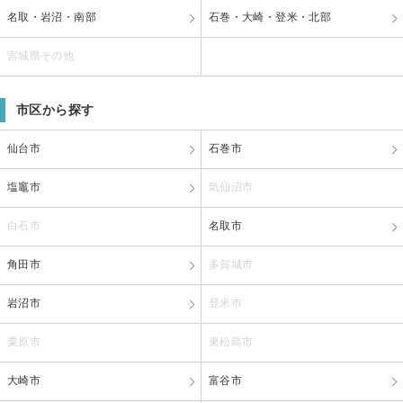
名取・岩沼・南部
石巻・大崎・登米・北部
宮城県その他
市区から探す
仙台市
石巻市
塩竈市
気仙沼市
白石市
名取市
角田市
多賀城市
岩沼市
登米市
栗原市
東松島市
大崎市
富谷市