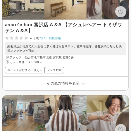
assur'e hair 富沢店 A＆A 【アシュレヘアー トミザワ
テン A＆A】
-
(-件)
7月1日掲載開始
縮毛矯正が得意で大人女性に多く選ばれるサロン。駐車場完備、各種決済に対応し快
適なアクセスが可能。
アクセス：仙台市地下鉄南北線 富沢駅 徒歩5分
カット単価：
￥5,500～
ポイントが貯まる・使える
メンズ歓迎
その他の情報を表示