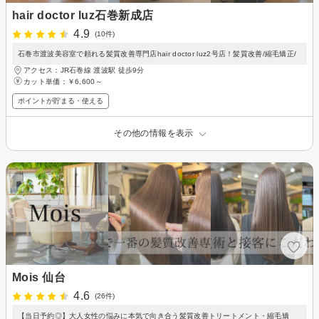
hair doctor luz石巻新成店
4.9
(10件)
石巻市渡波美容室で頼れる髪質改善専門店hair doctor luz2号店！髪質改善/縮毛矯正/
アクセス：JR石巻線 渡波駅 徒歩9分
カット単価：
￥6,600～
ポイントが貯まる・使える
その他の情報を表示
Mois 仙台
4.6
(26件)
【当日予約◎】大人女性の悩みに本気で向き合う髪質改善トリートメント・縮毛矯