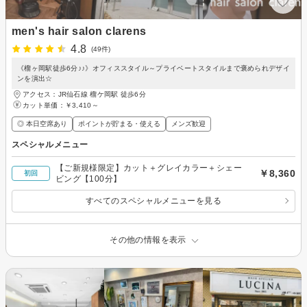
men's hair salon clarens
4.8
(49件)
《榴ヶ岡駅徒歩6分♪♪》オフィススタイル～プライベートスタイルまで褒められデザイ
ンを演出☆
アクセス：JR仙石線 榴ケ岡駅 徒歩6分
カット単価：
￥3,410～
◎ 本日空席あり
ポイントが貯まる・使える
メンズ歓迎
スペシャルメニュー
【ご新規様限定】カット＋グレイカラー＋シェー
￥8,360
初回
ビング【100分】
すべてのスペシャルメニューを見る
その他の情報を表示