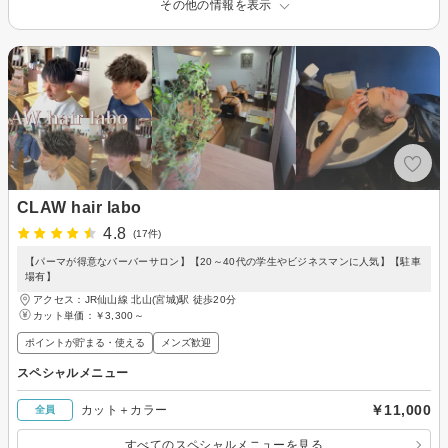
その他の情報を表示
CLAW hair labo
4.8
(17件)
【パーマが得意なバーバーサロン】【20～40代の学生やビジネスマンに人気】【駐車
場有】
アクセス：JR仙山線 北山(宮城)駅 徒歩20分
カット単価：
￥3,300～
ポイントが貯まる・使える
メンズ歓迎
スペシャルメニュー
￥11,000
カット＋カラー
全員
すべてのスペシャルメニューを見る