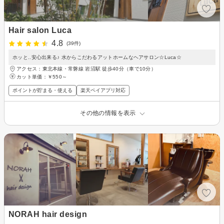
Hair salon Luca
4.8
(39件)
ホッと..安心出来る♪ 水からこだわるアットホームなヘアサロン☆Luca☆
アクセス：東北本線・常磐線 岩沼駅 徒歩40分（車で10分）
カット単価：
￥550～
ポイントが貯まる・使える
楽天ペイアプリ対応
その他の情報を表示
NORAH hair design