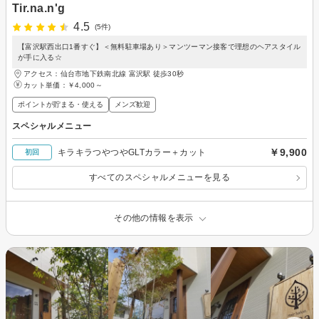
Tir.na.n'g
4.5
(5件)
【富沢駅西出口1番すぐ】＜無料駐車場あり＞マンツーマン接客で理想のヘアスタイル
が手に入る☆
アクセス：仙台市地下鉄南北線 富沢駅 徒歩30秒
カット単価：
￥4,000～
ポイントが貯まる・使える
メンズ歓迎
スペシャルメニュー
￥9,900
キラキラつやつやGLTカラー＋カット
初回
すべてのスペシャルメニューを見る
その他の情報を表示