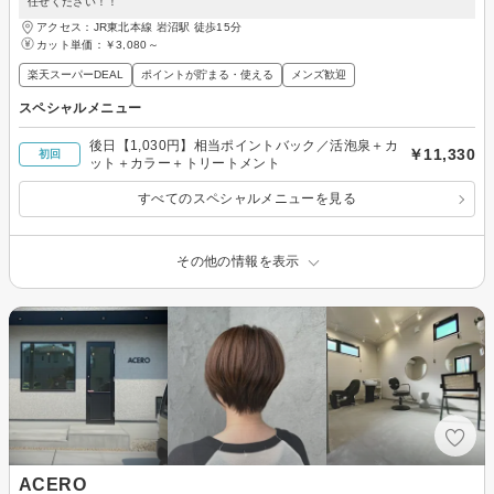
任せください！！
アクセス：JR東北本線 岩沼駅 徒歩15分
カット単価：
￥3,080～
楽天スーパーDEAL
ポイントが貯まる・使える
メンズ歓迎
スペシャルメニュー
後日【1,030円】相当ポイントバック／活泡泉＋カ
￥11,330
初回
ット＋カラー＋トリートメント
すべてのスペシャルメニューを見る
その他の情報を表示
ACERO