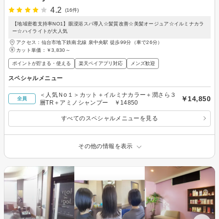
4.2
(16件)
【地域密着支持率NO1】眼浸浴スパ導入☆髪質改善☆美髪オージュア☆イルミナカラ
ー☆ハイライトが大人気
アクセス：仙台市地下鉄南北線 泉中央駅 徒歩99分（車で26分）
カット単価：
￥3,830～
ポイントが貯まる・使える
楽天ペイアプリ対応
メンズ歓迎
スペシャルメニュー
＜人気Ｎo１＞カット＋イルミナカラー＋潤さら３
￥14,850
全員
層TR＋アミノシャンプー ￥14850
すべてのスペシャルメニューを見る
その他の情報を表示