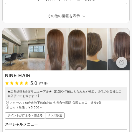
その他の情報を表示
NINE HAIR
5.0
(21件)
★店舗拡張&全面リニューアル★【性別や年齢にとらわれず幅広い世代のお客様にご
来店頂いております！】
アクセス：仙台市地下鉄南北線 勾当台公園駅 公園１出口 徒歩3分
カット単価：
￥5,500～
ポイントが貯まる・使える
メンズ歓迎
スペシャルメニュー