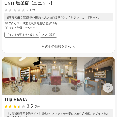
UNIT 塩釜店【ユニット】
-
(-件)
駐車場完備で個室利用可能な大人女性向けサロン。クレジットカード利用可。
アクセス：JR東北本線 塩釜駅 徒歩30分
カット単価：
￥5,000～
ポイントが貯まる・使える
メンズ歓迎
その他の情報を表示
Trip REVIA
3.5
(1件)
《ご新規様専用予約サイト》理想のヘアスタイルが手に入る☆彡幅広いデザインをお