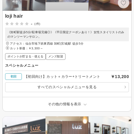
loji hair
-
(-件)
《卸町駅徒歩5分/駐車場完備◎》《平日限定クーポンあり！》女性スタイリストのみ
のマンツーマンサロン。
アクセス：仙台市地下鉄東西線 卸町(宮城)駅 徒歩5分
カット単価：
￥3,300～
ポイントが貯まる・使える
メンズ歓迎
スペシャルメニュー
￥13,200
【初回向け】カット＋カラー+トリートメント
初回
すべてのスペシャルメニューを見る
その他の情報を表示