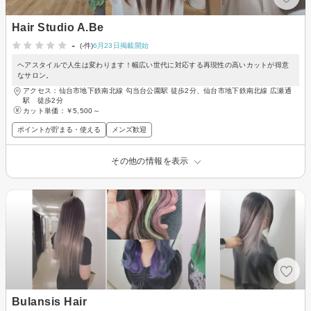
Hair Studio A.Be
-
(-件)
6月23日掲載開始
ヘアスタイルで人生は変わります！幅広い世代に対応する再現性の高いカットが得意
なサロン。
アクセス：仙台市地下鉄南北線 勾当台公園駅 徒歩2分、仙台市地下鉄南北線 広瀬通
駅 徒歩2分
カット単価：
￥5,500～
ポイントが貯まる・使える
メンズ歓迎
その他の情報を表示
Bulansis Hair