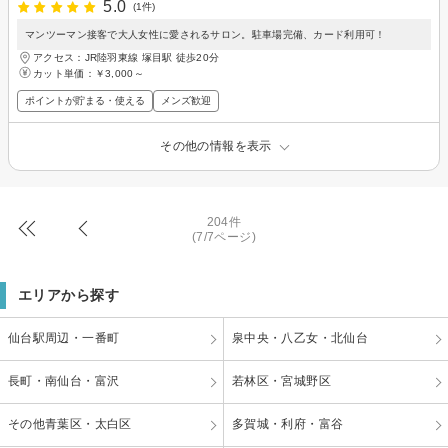
5.0
(1件)
マンツーマン接客で大人女性に愛されるサロン。駐車場完備、カード利用可！
アクセス：JR陸羽東線 塚目駅 徒歩20分
カット単価：
￥3,000～
ポイントが貯まる・使える
メンズ歓迎
その他の情報を表示
204件
(7/7ページ)
エリアから探す
仙台駅周辺・一番町
泉中央・八乙女・北仙台
長町・南仙台・富沢
若林区・宮城野区
その他青葉区・太白区
多賀城・利府・富谷