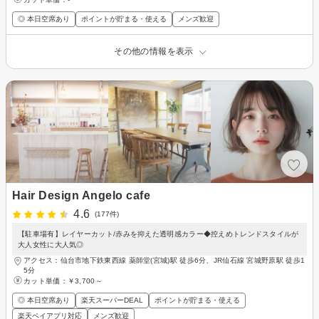
◎ 本日空席あり
ポイントが貯まる・使える
メンズ歓迎
その他の情報を表示
Hair Design Angelo cafe
4.6
(177件)
【駐車場有】レイヤーカット/赤みを抑えた透明感カラー◆控えめトレンドスタイルが
大人女性に大人気◎
アクセス：仙台市地下鉄東西線 薬師堂(宮城)駅 徒歩6分、JR仙石線 宮城野原駅 徒歩1
5分
カット単価：
￥3,700～
◎ 本日空席あり
楽天スーパーDEAL
ポイントが貯まる・使える
楽天ペイアプリ対応
メンズ歓迎