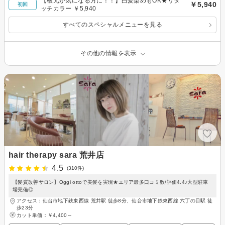
【根元が気になる方に！！】白髪染めもOK★リタ
￥5,940
初回
ッチカラー ￥5,940
すべてのスペシャルメニューを見る
その他の情報を表示
hair therapy sara 荒井店
4.5
(310件)
【髪質改善サロン】Oggi ottoで美髪を実現★エリア最多口コミ数/評価4.4♪大型駐車
場完備◎
アクセス：仙台市地下鉄東西線 荒井駅 徒歩8分、仙台市地下鉄東西線 六丁の目駅 徒
歩23分
カット単価：
￥4,400～