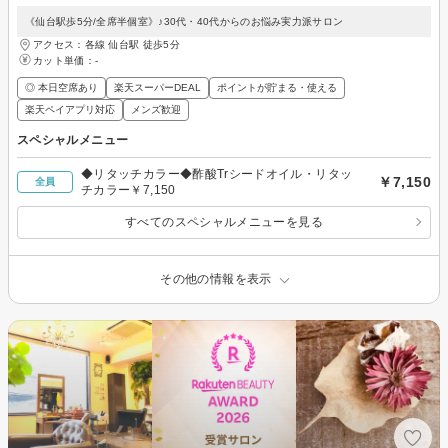
《仙台駅歩5分/全席半個室》♪30代・40代からのお悩み実力派サロン
アクセス：各線 仙台駅 徒歩5分
カット単価：
-
◎ 本日空席あり
楽天スーパーDEAL
ポイントが貯まる・使える
楽天ペイアプリ対応
メンズ歓迎
スペシャルメニュー
◆リタッチカラー◆酢酸Trシードオイル・リタッ
￥7,150
全員
チカラー￥7,150
すべてのスペシャルメニューを見る
その他の情報を表示