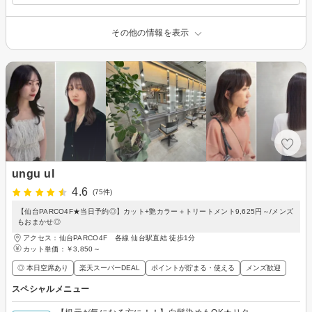
その他の情報を表示
ungu ul
4.6
(75件)
【仙台PARCO4F★当日予約◎】カット+艶カラー＋トリートメント9,625円～/メンズ
もおまかせ◎
アクセス：仙台PARCO4F 各線 仙台駅直結 徒歩1分
カット単価：
￥3,850～
◎ 本日空席あり
楽天スーパーDEAL
ポイントが貯まる・使える
メンズ歓迎
スペシャルメニュー