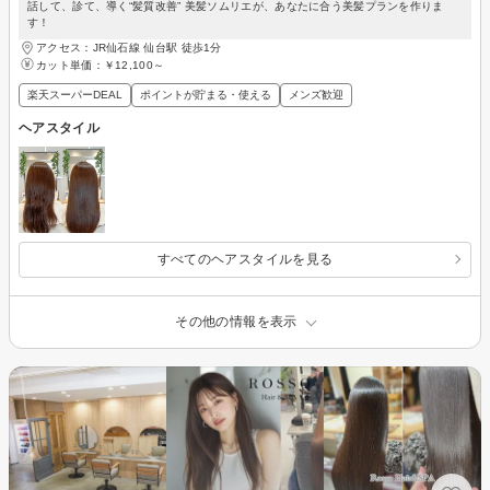
話して、診て、導く“髪質改善” 美髪ソムリエが、あなたに合う美髪プランを作りま
す！
アクセス：JR仙石線 仙台駅 徒歩1分
カット単価：
￥12,100～
楽天スーパーDEAL
ポイントが貯まる・使える
メンズ歓迎
ヘアスタイル
すべてのヘアスタイルを見る
その他の情報を表示