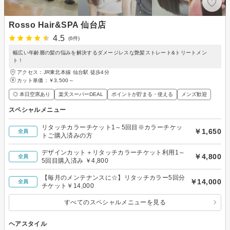
Rosso Hair&SPA 仙台店
4.5
(6件)
幅広い年齢層の髪の悩みを解決するダメージレスな艶髪ストレート&トリートメン
ト！
アクセス：JR東北本線 仙台駅 徒歩4分
カット単価：
￥3,500～
◎ 本日空席あり
楽天スーパーDEAL
ポイントが貯まる・使える
メンズ歓迎
スペシャルメニュー
リタッチカラーチケット1～5回目※カラーチケッ
￥1,650
全員
トご購入済みの方
デザインカット＋リタッチカラーチケット利用1～
￥4,800
全員
5回目購入済み ￥4,800
【毎月のメンテナンスに☆】リタッチカラー5回分
￥14,000
全員
チケット￥14,000
すべてのスペシャルメニューを見る
ヘアスタイル