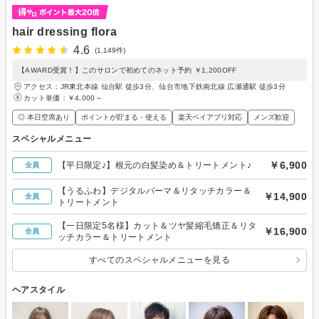
hair dressing flora
4.6
(1,149件)
【AWARD受賞！】このサロンで初めてのネット予約 ￥1,200OFF
アクセス：JR東北本線 仙台駅 徒歩3分、仙台市地下鉄南北線 広瀬通駅 徒歩3分
カット単価：
￥4,000～
◎ 本日空席あり
ポイントが貯まる・使える
楽天ペイアプリ対応
メンズ歓迎
スペシャルメニュー
￥6,900
【平日限定♪】根元の白髪染め＆トリートメント♪
全員
【うるふわ】デジタルパーマ＆リタッチカラー＆
￥14,900
全員
トリートメント
【一日限定5名様】カット＆ツヤ髪縮毛矯正＆リタ
￥16,900
全員
ッチカラー＆トリートメント
すべてのスペシャルメニューを見る
ヘアスタイル