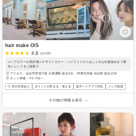
hair make O/S
4.8
(111件)
≪ヘアカラーが高評価≫デザインカラー・ハイライトからおしゃれな白髪染めまで最
旬トレンドをご提案◎
アクセス：仙台市営地下鉄 広瀬通駅 徒歩3分、JR東北本線 仙台駅 徒歩15分
カット単価：
￥5,700～
◎ 本日空席あり
ポイントが貯まる・使える
楽天ペイアプリ対応
メンズ歓迎
その他の情報を表示