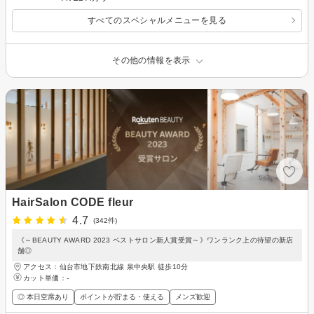
すべてのスペシャルメニューを見る
その他の情報を表示
HairSalon CODE fleur
4.7
(342件)
《～BEAUTY AWARD 2023 ベストサロン新人賞受賞～》ワンランク上の待望の新店
舗◎
アクセス：仙台市地下鉄南北線 泉中央駅 徒歩10分
カット単価：
-
◎ 本日空席あり
ポイントが貯まる・使える
メンズ歓迎