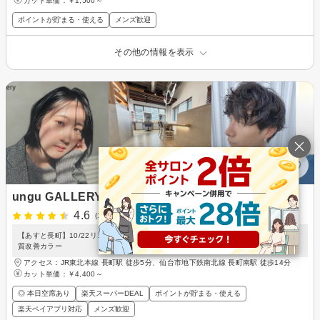
カット単価：
￥1,500～
ポイントが貯まる・使える
メンズ歓迎
その他の情報を表示
ungu GALLERY
4.6
(140件)
【あすと長町】10/22リニューアルオープン！髪質改善/白髪ぼかし/透明感カラー/髪
質改善カラー
アクセス：JR東北本線 長町駅 徒歩5分、仙台市地下鉄南北線 長町南駅 徒歩14分
カット単価：
￥4,400～
◎ 本日空席あり
楽天スーパーDEAL
ポイントが貯まる・使える
楽天ペイアプリ対応
メンズ歓迎