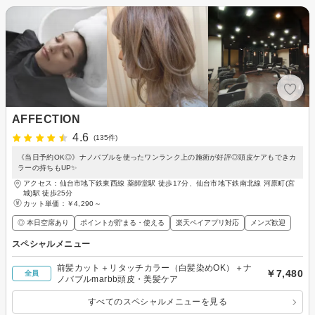
AFFECTION
4.6
(135件)
《当日予約OK◎》ナノバブルを使ったワンランク上の施術が好評◎頭皮ケアもできカ
ラーの持ちもUP✨
アクセス：仙台市地下鉄東西線 薬師堂駅 徒歩17分、仙台市地下鉄南北線 河原町(宮
城)駅 徒歩25分
カット単価：
￥4,290～
◎ 本日空席あり
ポイントが貯まる・使える
楽天ペイアプリ対応
メンズ歓迎
スペシャルメニュー
前髪カット＋リタッチカラー（白髪染めOK）＋ナ
￥7,480
全員
ノバブルmarbb頭皮・美髪ケア
すべてのスペシャルメニューを見る