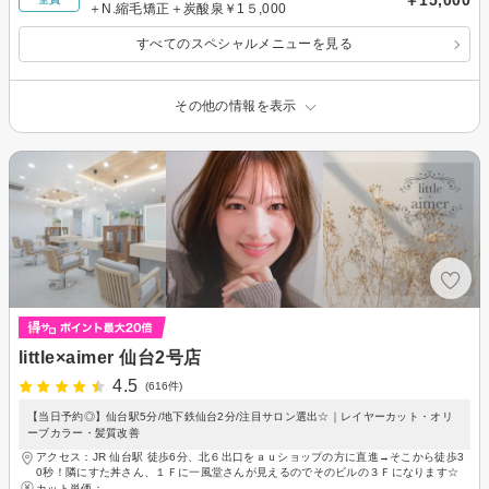
￥15,000
＋N.縮毛矯正＋炭酸泉￥1５,000
すべてのスペシャルメニューを見る
その他の情報を表示
little×aimer 仙台2号店
4.5
(616件)
【当日予約◎】仙台駅5分/地下鉄仙台2分/注目サロン選出☆｜レイヤーカット・オリ
ーブカラー・髪質改善
アクセス：JR 仙台駅 徒歩6分、北６出口をａｕショップの方に直進→そこから徒歩3
0秒！隣にすた丼さん、１Ｆに一風堂さんが見えるのでそのビルの３Ｆになります☆
カット単価：
-