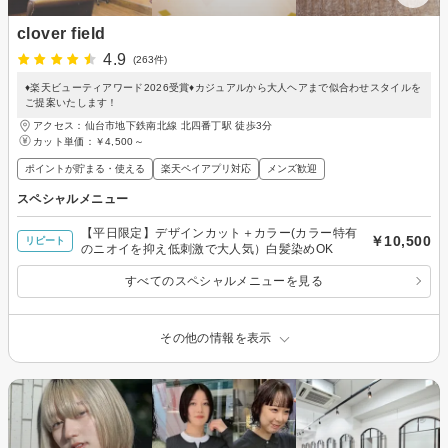
clover field
4.9
(263件)
♦楽天ビューティアワード2026受賞♦カジュアルから大人ヘアまで似合わせスタイルを
ご提案いたします！
アクセス：仙台市地下鉄南北線 北四番丁駅 徒歩3分
カット単価：
￥4,500～
ポイントが貯まる・使える
楽天ペイアプリ対応
メンズ歓迎
スペシャルメニュー
【平日限定】デザインカット＋カラー(カラー特有
￥10,500
リピート
のニオイを抑え低刺激で大人気）白髪染めOK
すべてのスペシャルメニューを見る
その他の情報を表示