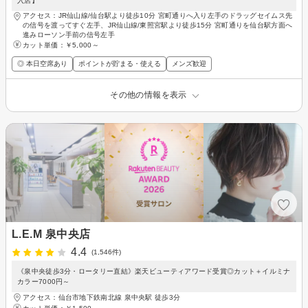
入店】
アクセス：JR仙山線/仙台駅より徒歩10分 宮町通りへ入り左手のドラッグセイムス先
の信号を渡ってすぐ左手、JR仙山線/東照宮駅より徒歩15分 宮町通りを仙台駅方面へ
進みローソン手前の信号左手
カット単価：
￥5,000～
◎ 本日空席あり
ポイントが貯まる・使える
メンズ歓迎
その他の情報を表示
L.E.M 泉中央店
4.4
(1,546件)
《泉中央徒歩3分・ロータリー直結》楽天ビューティアワード受賞◎カット＋イルミナ
カラー7000円～
アクセス：仙台市地下鉄南北線 泉中央駅 徒歩3分