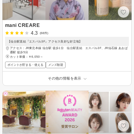
mani CREARE
4.3
(68件)
【仙台駅直結『エスパル3F』アクセス良好な好立地】
アクセス：JR東北本線 仙台駅 徒歩1分 仙台駅直結 エスパル3F、JR仙石線 あおば
通駅 徒歩5分
カット単価：
￥6,050～
ポイントが貯まる・使える
メンズ歓迎
その他の情報を表示