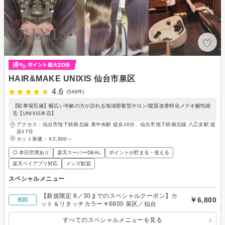
HAIR&MAKE UNIXIS 仙台市泉区
4.6
(549件)
【駐車場完備】幅広い年齢の方が訪れる地域密着型サロン/髪質改善特化メテオ酸性縮
毛【UNIXIS本店】
アクセス：仙台市地下鉄南北線 泉中央駅 徒歩16分、仙台市地下鉄南北線 八乙女駅 徒
歩17分
カット単価：
￥2,900～
◎ 本日空席あり
楽天スーパーDEAL
ポイントが貯まる・使える
楽天ペイアプリ対応
メンズ歓迎
スペシャルメニュー
【新規限定 8／30までのスペシャルクーポン】カ
￥6,800
初回
ット＆リタッチカラー￥6800 泉区／仙台
すべてのスペシャルメニューを見る