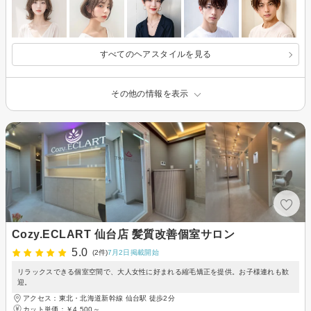
すべてのヘアスタイルを見る
その他の情報を表示
Cozy.ECLART 仙台店 髪質改善個室サロン
5.0
(2件)
7月2日掲載開始
リラックスできる個室空間で、大人女性に好まれる縮毛矯正を提供。お子様連れも歓
迎。
アクセス：東北・北海道新幹線 仙台駅 徒歩2分
カット単価：
￥4,500～