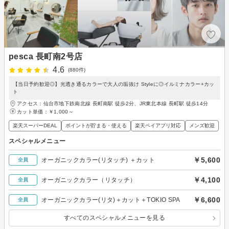
pesca 長町南2号店
4.6
(880件)
【当日予約歓迎◎】光透き通るカラーで大人の垢抜け Styleに◎イルミナカラー+カッ
ト
アクセス：仙台市地下鉄南北線 長町南駅 徒歩2分、JR東北本線 長町駅 徒歩14分
カット単価：
￥1,000～
楽天スーパーDEAL
ポイントが貯まる・使える
楽天ペイアプリ対応
メンズ歓迎
スペシャルメニュー
￥5,600
オーガニックカラー(リタッチ) ＋カット
全員
￥4,100
オーガニックカラー（リタッチ）
全員
￥6,600
オーガニックカラー(リタ)＋カット＋TOKIO SPA
全員
すべてのスペシャルメニューを見る