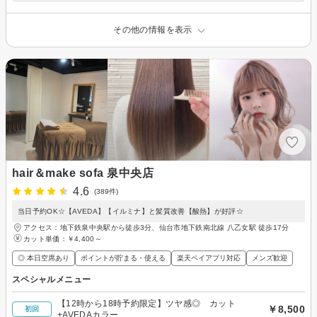
その他の情報を表示
hair＆make sofa 泉中央店
4.6
(389件)
当日予約OK☆【AVEDA】【イルミナ】と髪質改善【酸熱】が好評☆
アクセス：地下鉄泉中央駅から徒歩3分、仙台市地下鉄南北線 八乙女駅 徒歩17分
カット単価：
￥4,400～
◎ 本日空席あり
ポイントが貯まる・使える
楽天ペイアプリ対応
メンズ歓迎
スペシャルメニュー
【12時から18時予約限定】ツヤ感◎ カット
￥8,500
初回
+AVEDAカラー