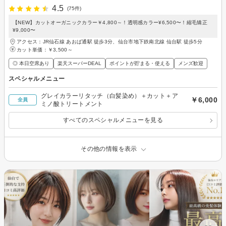
4.5
(75件)
【NEW】カットオーガニックカラー￥4,800～！透明感カラー¥6,500〜！縮毛矯正
¥9,000〜
アクセス：JR仙石線 あおば通駅 徒歩3分、仙台市地下鉄南北線 仙台駅 徒歩5分
カット単価：
￥3,500～
◎ 本日空席あり
楽天スーパーDEAL
ポイントが貯まる・使える
メンズ歓迎
スペシャルメニュー
グレイカラーリタッチ（白髪染め）＋カット＋ア
￥6,000
全員
ミノ酸トリートメント
すべてのスペシャルメニューを見る
その他の情報を表示