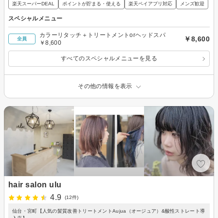
楽天スーパーDEAL
ポイントが貯まる・使える
楽天ペイアプリ対応
メンズ歓迎
スペシャルメニュー
カラーリタッチ＋トリートメントorヘッドスパ
￥8,600
全員
￥8,600
すべてのスペシャルメニューを見る
その他の情報を表示
hair salon ulu
4.9
(12件)
仙台・宮町【人気の髪質改善トリートメントAujua（オージュア）&酸性ストレート導