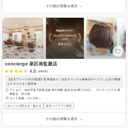
その他の情報を表示
concierge 泉区将監殿店
4.8
(460件)
【楽天アワード2023授賞】駐車場あり｜当店オリジナル無毒化サービス｜上品で優雅
なスタイルをご提供★
アクセス：仙台市地下鉄南北線 泉中央駅 徒歩31分(車で10分）、ヨークベニマル 泉
将監店 目の前
カット単価：
￥2,500～
ポイントが貯まる・使える
楽天ペイアプリ対応
その他の情報を表示