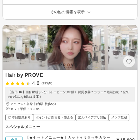
その他の情報を表示
Hair by PROVE
4.6
(195件)
【当日OK】仙台駅徒歩2分《イービーンズ3階》髪質改善＊カラー＊最新技術＊全て
のお悩みを解決&提案！
アクセス：各線 仙台駅 徒歩5分
カット単価：
￥3,850～
◎ 本日空席あり
ポイントが貯まる・使える
楽天ペイアプリ対応
メンズ歓迎
スペシャルメニュー
【★セットメニュー★】カット＋リタッチカラー
全員