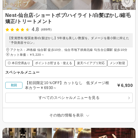
Nest‐仙台店‐ショートボブ/ハイライト/白髪ぼかし/縮毛
矯正/トリートメント
4.8
(489件)
​【受賞歴有/髪質改善/白髪ぼかし】5年後も美しい艶髪を。ダメージを最小限に抑えた
「予防美容サロン」
アクセス：JR各線 仙台駅 徒歩10分、仙台市地下鉄南北線 勾当台公園駅 徒歩10分
カット単価：
￥5,220～
◎ 本日空席あり
ポイントが貯まる・使える
楽天ペイアプリ対応
メンズ歓迎
スペシャルメニュー
【初回限定10％OFF】カットなし 低ダメージ根
￥6,930
初回
本カラー￥6930～
すべてのスペシャルメニューを見る
その他の情報を表示