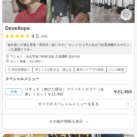
Devellope.
4.5
(1件)
毎年数々の賞を受賞！再現性＋扱いやすい”カット”が上手と仙台で話題沸騰中のサロン
＜広瀬通り２分＞
アクセス：仙台市地下鉄南北線 広瀬通駅 徒歩3分
カット単価：
￥4,950～
◎ 本日空席あり
ポイントが貯まる・使える
楽天ペイアプリ対応
メンズ歓迎
スペシャルメニュー
リタッチ（伸びた部分）ブリーチ＋カラー（全
￥21,450
全員
体）＋カット￥21,450
すべてのスペシャルメニューを見る
その他の情報を表示