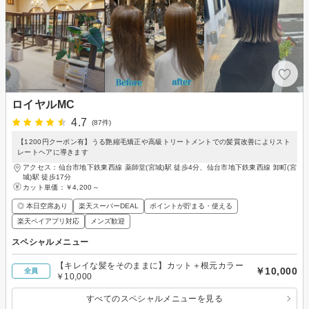
ロイヤルMC
4.7
(87件)
【1200円クーポン有】うる艶縮毛矯正や高級トリートメントでの髪質改善によりスト
レートヘアに導きます
アクセス：仙台市地下鉄東西線 薬師堂(宮城)駅 徒歩4分、仙台市地下鉄東西線 卸町(宮
城)駅 徒歩17分
カット単価：
￥4,200～
◎ 本日空席あり
楽天スーパーDEAL
ポイントが貯まる・使える
楽天ペイアプリ対応
メンズ歓迎
スペシャルメニュー
【キレイな髪をそのままに】カット＋根元カラー
￥10,000
全員
￥10,000
すべてのスペシャルメニューを見る