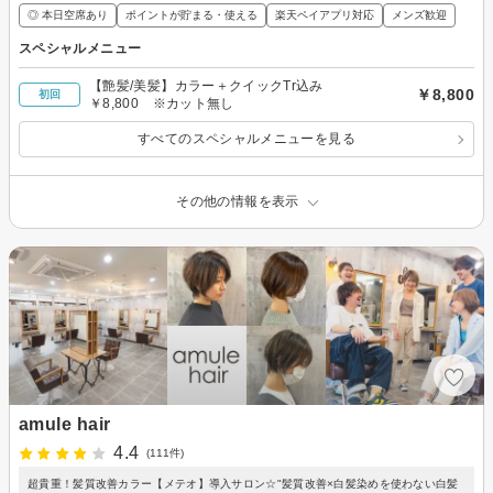
◎ 本日空席あり
ポイントが貯まる・使える
楽天ペイアプリ対応
メンズ歓迎
スペシャルメニュー
【艶髪/美髪】カラー＋クイックTr込み
￥8,800
初回
￥8,800 ※カット無し
すべてのスペシャルメニューを見る
その他の情報を表示
amule hair
4.4
(111件)
超貴重！髪質改善カラー【メテオ】導入サロン☆"髪質改善×白髪染めを使わない白髪