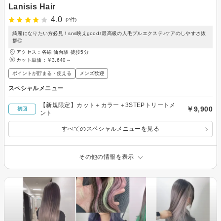
Lanisis Hair
4.0
(2件)
綺麗になりたい方必見！sns映えgood♪最高級の人毛プルエクステ♪ケアのしやすさ抜
群◎
アクセス：各線 仙台駅 徒歩5分
カット単価：
￥3,640～
ポイントが貯まる・使える
メンズ歓迎
スペシャルメニュー
【新規限定】カット＋カラー＋3STEPトリートメ
￥9,900
初回
ント
すべてのスペシャルメニューを見る
その他の情報を表示