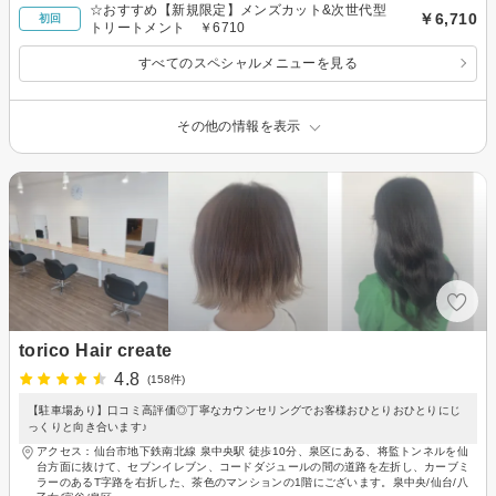
☆おすすめ【新規限定】メンズカット&次世代型
￥6,710
初回
トリートメント ￥6710
すべてのスペシャルメニューを見る
その他の情報を表示
torico Hair create
4.8
(158件)
【駐車場あり】口コミ高評価◎丁寧なカウンセリングでお客様おひとりおひとりにじ
っくりと向き合います♪
アクセス：仙台市地下鉄南北線 泉中央駅 徒歩10分、泉区にある、将監トンネルを仙
台方面に抜けて、セブンイレブン、コードダジュールの間の道路を左折し、カーブミ
ラーのあるT字路を右折した、茶色のマンションの1階にございます。泉中央/仙台/八