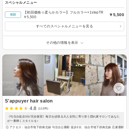
スペシャルメニュー
【初回価格☆柔らかカラー】フルカラー×1stepTR
￥5,500
初回
￥5,500
すべてのスペシャルメニューを見る
その他の情報を表示
S'appuyer hair salon
4.8
(113件)
《勾当台徒歩3分/完全個室》毎日を頑張る大人女性に寄り添う隠れ家サロンであなた
が一番輝くスタイルを♪
アクセス：仙台市地下鉄南北線 勾当台公園駅 徒歩3分、仙台市地下鉄南北線 広瀬通駅