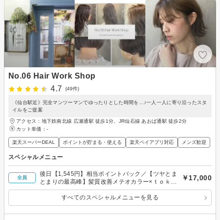
No.06 Hair Work Shop
4.7
(49件)
《仙台駅近》完全マンツーマンでゆったりとした時間を…♪一人一人に寄り沿ったスタ
イルをご提案
アクセス：地下鉄南北線 広瀬通駅 徒歩1分、JR仙石線 あおば通駅 徒歩2分
カット単価：
-
楽天スーパーDEAL
ポイントが貯まる・使える
楽天ペイアプリ対応
メンズ歓迎
スペシャルメニュー
後日【1,545円】相当ポイントバック／【ツヤとま
￥17,000
全員
とまりの最高峰】髪質改善メテオカラー×ｔｏｋｉ
ｏＴｒ×カット
すべてのスペシャルメニューを見る