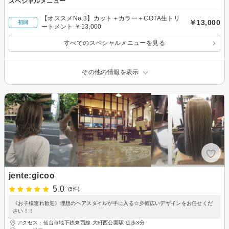
スペシャルメニュー
【オススメNo.3】カット＋カラー＋COTA生トリ
￥13,000
初回
ートメント ￥13,000
すべてのスペシャルメニューを見る
その他の情報を表示
jente:gicoo
5.0
(5件)
《お子様連れ歓迎》理想のヘアスタイルが手に入る☆彡幅広いデザインをお任せくだ
さい！！
アクセス：仙台市地下鉄東西線 大町西公園駅 徒歩3分