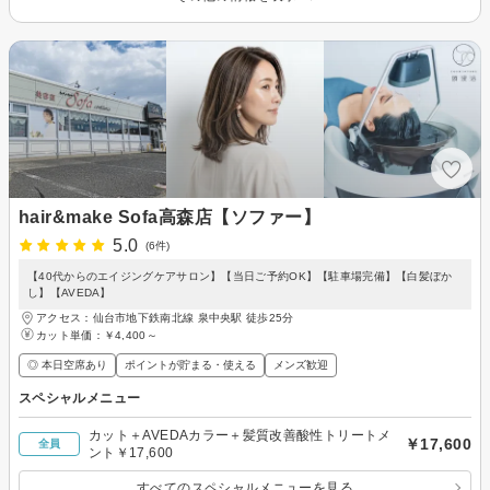
hair&make Sofa高森店【ソファー】
5.0
(6件)
【40代からのエイジングケアサロン】【当日ご予約OK】【駐車場完備】【白髪ぼか
し】【AVEDA】
アクセス：仙台市地下鉄南北線 泉中央駅 徒歩25分
カット単価：
￥4,400～
◎ 本日空席あり
ポイントが貯まる・使える
メンズ歓迎
スペシャルメニュー
カット＋AVEDAカラー＋髪質改善酸性トリートメ
￥17,600
全員
ント￥17,600
すべてのスペシャルメニューを見る