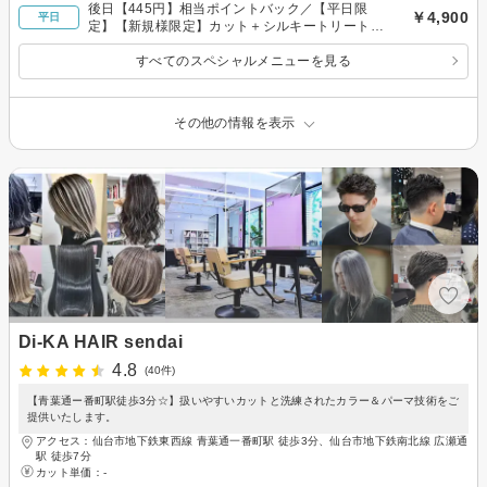
後日【445円】相当ポイントバック／【平日限
￥4,900
平日
定】【新規様限定】カット＋シルキートリートメ
ント個室シャンプー台
すべてのスペシャルメニューを見る
その他の情報を表示
Di-KA HAIR sendai
4.8
(40件)
【青葉通ー番町駅徒歩3分☆】扱いやすいカットと洗練されたカラー＆パーマ技術をご
提供いたします。
アクセス：仙台市地下鉄東西線 青葉通一番町駅 徒歩3分、仙台市地下鉄南北線 広瀬通
駅 徒歩7分
カット単価：
-