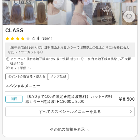
CLASS
4.4
(159件)
【泉中央/当日予約可◎】透明感あふれるカラーで理想以上の仕上がりに♪骨格に合わ
せたレイヤーカットも◎
アクセス：仙台市地下鉄南北線 泉中央駅 徒歩10分 、仙台市地下鉄南北線 八乙女駅
徒歩15分
カット単価：
-
ポイントが貯まる・使える
メンズ歓迎
スペシャルメニュー
【6/30まで100名限定★超音波無料】カット+透明
￥8,500
初回
感カラー+超音波TR13000→8500
すべてのスペシャルメニューを見る
その他の情報を表示