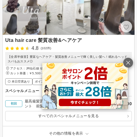
Uta hair care 髪質改善&ヘアケア
4.8
(102件)
【全席半個室】豊富なヘアケア・髪質改善メニューで輝く美しい髪へ！眠れるヘッド
スパもおススメ◎
アクセス：JR仙石線 仙台駅 徒歩15分、仙台市地下鉄南北線 五橋駅 徒歩5分
カット単価：
￥5,500～
◎ 本日空席あり
ポイントが貯まる・使える
メンズ歓迎
スペシャルメニュー
最高級髪質改善トリートメント×マスクトリートメ
￥7,700
初回
ント 前髪カット付き
すべてのスペシャルメニューを見る
その他の情報を表示