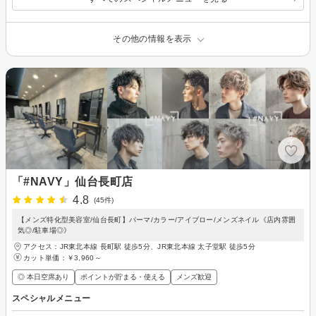
その他の情報を表示
「#NAVY」仙台長町店
4.8
(45件)
【メンズ特化型美容室/仙台長町】パーマ/カラー/アイブロー/メンズネイル《店内雰囲
気◎/駐車場◎》
アクセス：JR東北本線 長町駅 徒歩5分、JR東北本線 太子堂駅 徒歩5分
カット単価：
￥3,960～
◎ 本日空席あり
ポイントが貯まる・使える
メンズ歓迎
スペシャルメニュー