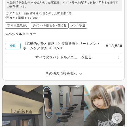
≪当日予約受付中≫杜せきのした駅直結、イオンモール内2Fにあるヘア＆ネイルサロ
ン併設店です。
アクセス：仙台空港線 杜せきのした駅 徒歩3分
カット単価：
￥3,850～
◎ 本日空席あり
ポイントが貯まる・使える
メンズ歓迎
スペシャルメニュー
《感動的な艶と質感！》髪質改善トリートメント
￥13,530
全員
ホームケア付き ￥13,530
すべてのスペシャルメニューを見る
その他の情報を表示