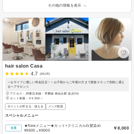
その他の情報を表示
hair salon Casa
4.7
(361件)
＜おサイフに優しい料金設定！＞お子様からご年配の方まで家族そろって気軽に通え
るヘアサロン☆
アクセス：JR東北本線・常磐線 南仙台駅 徒歩5分
カット単価：
￥3,500～
ポイントが貯まる・使える
メンズ歓迎
スペシャルメニュー
★Newメニュー★カット+クリニカル白髪染め
￥8,000
全員
¥8600→¥8000