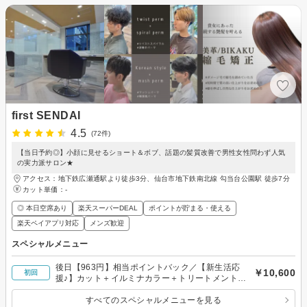
first SENDAI
4.5
(72件)
【当日予約◎】小顔に見せるショート＆ボブ、話題の髪質改善で男性女性問わず人気
の実力派サロン★
アクセス：地下鉄広瀬通駅より徒歩3分、仙台市地下鉄南北線 勾当台公園駅 徒歩7分
カット単価：
-
◎ 本日空席あり
楽天スーパーDEAL
ポイントが貯まる・使える
楽天ペイアプリ対応
メンズ歓迎
スペシャルメニュー
後日【963円】相当ポイントバック／【新生活応
￥10,600
初回
援♪】カット＋イルミナカラー＋トリートメント
￥10600[仙台/髪質改善/広瀬通]
すべてのスペシャルメニューを見る