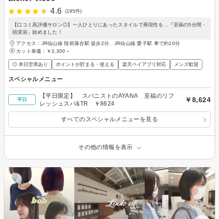
4.6
(195件)
【口コミ高評価サロン◎】一人ひとりにあったスタイルで再現性を…『至福の5分間・
頭浸浴」始めました！
アクセス：JR仙山線 陸前落合駅 徒歩2分、JR仙山線 愛子駅 車で約10分
カット単価：
￥3,300～
◎ 本日空席あり
ポイントが貯まる・使える
楽天ペイアプリ対応
メンズ歓迎
スペシャルメニュー
【平日限定】 スパニストのAYANA 至福のリフ
￥8,624
平日
レッシュスパ&TR ￥8624
すべてのスペシャルメニューを見る
その他の情報を表示