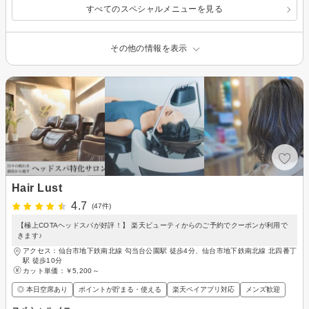
すべてのスペシャルメニューを見る
その他の情報を表示
Hair Lust
4.7
(47件)
【極上COTAヘッドスパが好評！】 楽天ビューティからのご予約でクーポンが利用で
きます♪
アクセス：仙台市地下鉄南北線 勾当台公園駅 徒歩4分、仙台市地下鉄南北線 北四番丁
駅 徒歩10分
カット単価：
￥5,200～
◎ 本日空席あり
ポイントが貯まる・使える
楽天ペイアプリ対応
メンズ歓迎