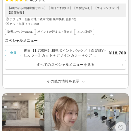
【40代からの個室型サロン】【当日ご予約OK】【白髪ぼかし】【エイジングケア】
【髪質改善】
アクセス：仙台市地下鉄南北線 泉中央駅 徒歩3分
カット単価：
￥3,300～
楽天スーパーDEAL
ポイントが貯まる・使える
メンズ歓迎
スペシャルメニュー
後日【1,700円】相当ポイントバック／【白髪ぼか
￥18,700
全員
しカラー】カット＋デザインカラー＋ケア
￥18,700
すべてのスペシャルメニューを見る
その他の情報を表示