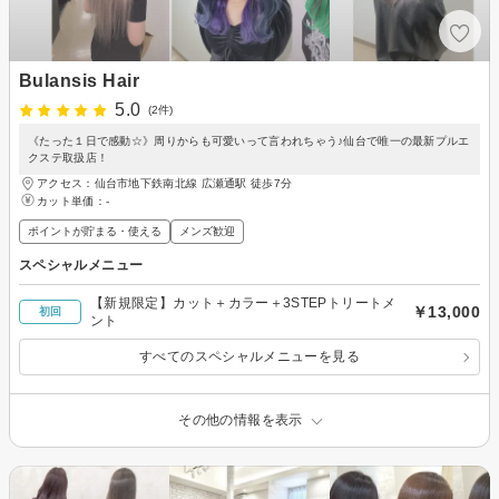
Bulansis Hair
5.0
(2件)
《たった１日で感動☆》周りからも可愛いって言われちゃう♪仙台で唯一の最新プルエ
クステ取扱店！
アクセス：仙台市地下鉄南北線 広瀬通駅 徒歩7分
カット単価：
-
ポイントが貯まる・使える
メンズ歓迎
スペシャルメニュー
【新規限定】カット＋カラー＋3STEPトリートメ
￥13,000
初回
ント
すべてのスペシャルメニューを見る
その他の情報を表示