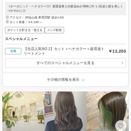
《オーガニック・ヘナカラー◎》髪質改善と白髪染めが同時に叶う♪頭皮と髪を美しく
つややかに◎
アクセス：JR仙山線 東照宮駅 徒歩14分
カット単価：
￥4,180～
ポイントが貯まる・使える
メンズ歓迎
スペシャルメニュー
【当店人気NO.1】カット＋ヘナカラー＋超音波ト
￥13,200
全員
リートメント
すべてのスペシャルメニューを見る
その他の情報を表示