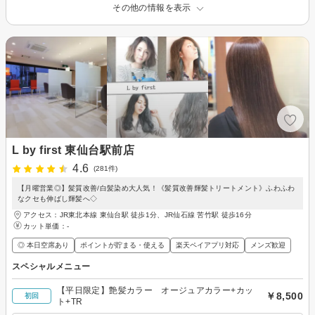
その他の情報を表示
L by first 東仙台駅前店
4.6
(281件)
【月曜営業◎】髪質改善/白髪染め大人気！《髪質改善輝髪トリートメント》ふわふわ
なクセも伸ばし輝髪へ◇
アクセス：JR東北本線 東仙台駅 徒歩1分、JR仙石線 苦竹駅 徒歩16分
カット単価：
-
◎ 本日空席あり
ポイントが貯まる・使える
楽天ペイアプリ対応
メンズ歓迎
スペシャルメニュー
【平日限定】艶髪カラー オージュアカラー+カッ
￥8,500
初回
ト+TR