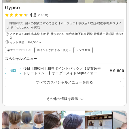
Gypso
4.6
(100件)
《学割有◎》個々の髪質に対応できる【オージュア】取扱店！理想の髪質×最旬スタイ
ルで「なりたい」を実現
アクセス：JR東北本線 仙台駅 徒歩10分、仙台市地下鉄東西線 青葉通一番町駅 徒歩5
分
カット単価：
￥4,500～
楽天スーパーDEAL
ポイントが貯まる・使える
メンズ歓迎
スペシャルメニュー
後日【890円】相当ポイントバック／【髪質改善
￥9,800
初回
トリートメント】オーダーメイドAujua／オージ
ュアトリートメント＋カット￥9800〜
すべてのスペシャルメニューを見る
その他の情報を表示