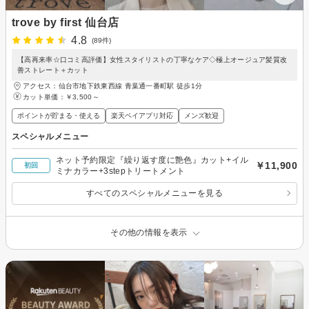
trove by first 仙台店
4.8
(89件)
【高再来率☆口コミ高評価】女性スタイリストの丁寧なケア◇極上オージュア髪質改
善ストレート＋カット
アクセス：仙台市地下鉄東西線 青葉通一番町駅 徒歩1分
カット単価：
￥3,500～
ポイントが貯まる・使える
楽天ペイアプリ対応
メンズ歓迎
スペシャルメニュー
ネット予約限定『繰り返す度に艶色』カット+イル
￥11,900
初回
ミナカラー+3stepトリートメント
すべてのスペシャルメニューを見る
その他の情報を表示