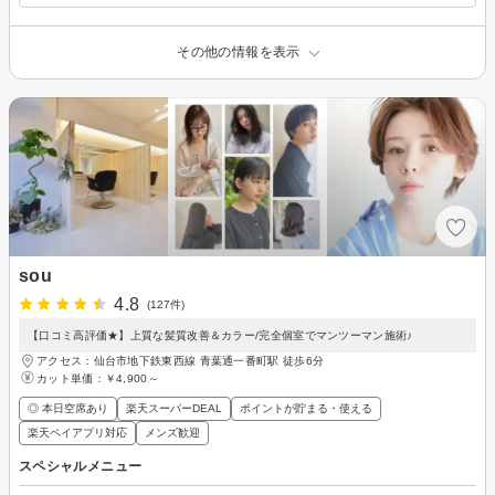
その他の情報を表示
sou
4.8
(127件)
【口コミ高評価★】上質な髪質改善＆カラー/完全個室でマンツーマン施術♪
アクセス：仙台市地下鉄東西線 青葉通一番町駅 徒歩6分
カット単価：
￥4,900～
◎ 本日空席あり
楽天スーパーDEAL
ポイントが貯まる・使える
楽天ペイアプリ対応
メンズ歓迎
スペシャルメニュー