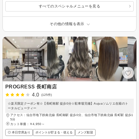
すべてのスペシャルメニューを見る
その他の情報を表示
PROGRESS 長町南店
4.0
(125件)
☆楽天限定クーポン有☆【長町南駅 徒歩0分☆駐車場完備】Aujuaソムリエ在籍のト
ータルビューティー
アクセス：仙台市地下鉄南北線 長町南駅 徒歩0分、仙台市地下鉄南北線 長町駅 徒歩1
5分
カット単価：
￥4,950～
◎ 本日空席あり
ポイントが貯まる・使える
メンズ歓迎