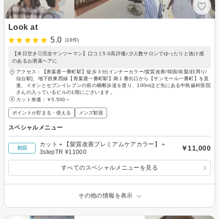
Look at
5.0
(16件)
【本日空き◎完全マンツーマン】口コミ5.0高評価♪少人数サロンでゆったりと抜け感
のあるお洒落ヘアに
アクセス：【青葉通一番町駅】徒歩３分[インナーカラー/髪質改善/韓国/前髪/顔周り/
仙台駅]、地下鉄東西線【青葉通一番町駅】南１番出口から【サンモール一番町】を直
進、イオンとセブンイレブンの前の横断歩道を渡り、100mほど先にある中島歯科医院
さんの入っているビルの1階にございます。
カット単価：
￥5,500～
ポイントが貯まる・使える
メンズ歓迎
スペシャルメニュー
カット＋【髪質改善プレミアムケアカラー】＋
￥11,000
初回
3stepTR ¥11000
すべてのスペシャルメニューを見る
その他の情報を表示