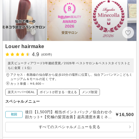
Louer hairmake
4.9
(430件)
楽天ビューティアワード3年連続受賞／2026年 ベストサロン＆ベストスタイリストと
もに金賞（１位）
アクセス：各路線の仙台駅から徒歩10分の場所に位置し、仙台アンパンマンこどもミ
ュージアム＆モールの近くです。
カット単価：
￥6,600～
楽天スーパーDEAL
ポイントが貯まる・使える
メンズ歓迎
スペシャルメニュー
後日【1,500円】相当ポイントバック／似合わせ小
￥16,500
初回
顔カット+【究極の髪質改善】超高濃度水素ミネコ
ラカラー+ミネコラTR+高濃度炭酸スパ
すべてのスペシャルメニューを見る