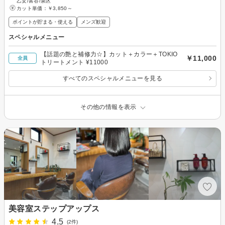
乙女/富谷/泉区
カット単価：
￥3,850～
ポイントが貯まる・使える
メンズ歓迎
スペシャルメニュー
【話題の艶と補修力☆】カット＋カラー＋TOKIO
￥11,000
全員
トリートメント ¥11000
すべてのスペシャルメニューを見る
その他の情報を表示
美容室ステップアップス
4.5
(2件)