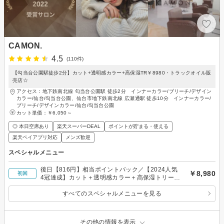
CAMON.
4.5
(110件)
【勾当台公園駅徒歩2分】カット+透明感カラー+高保湿TR￥8980・トラックオイル販
売店☆
アクセス：地下鉄南北線 勾当台公園駅 徒歩2分 インナーカラー/ブリーチ/デザイン
カラー/仙台/勾当台公園、仙台市地下鉄南北線 広瀬通駅 徒歩10分 インナーカラー/
ブリーチ/デザインカラー/仙台/勾当台公園
カット単価：
￥6,050～
◎ 本日空席あり
楽天スーパーDEAL
ポイントが貯まる・使える
楽天ペイアプリ対応
メンズ歓迎
スペシャルメニュー
後日【816円】相当ポイントバック／【2024人気
￥8,980
初回
4冠達成】カット＋透明感カラー＋高保湿トリート
メント
すべてのスペシャルメニューを見る
その他の情報を表示