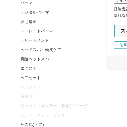
ポイン
パーマ
経験豊
デジタルパーマ
譲れな
縮毛矯正
ス
ストレートパーマ
トリートメント
初回
ヘッドスパ・頭皮ケア
炭酸ヘッドスパ
エクステ
ヘアセット
ヘアメイク
着付け
眉カット・眉カラー・脱色(ブリーチ)
レディースシェービング
その他(ヘア)