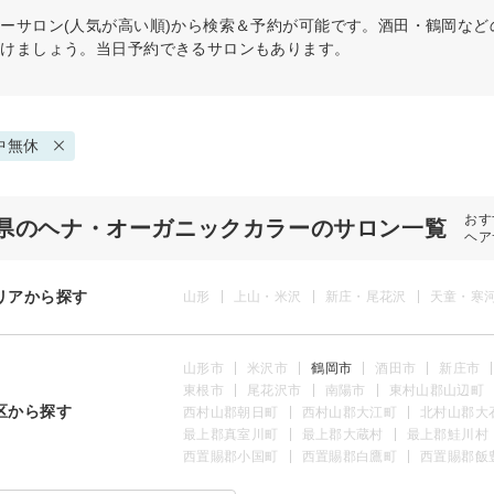
ラー
サロン(人気が高い順)から検索＆予約が可能です。酒田・鶴岡な
つけましょう。当日予約できるサロンもあります。
中無休
おす
県のヘナ・オーガニックカラーのサロン一覧
ヘア
リアから探す
山形
上山・米沢
新庄・尾花沢
天童・寒
山形市
米沢市
鶴岡市
酒田市
新庄市
東根市
尾花沢市
南陽市
東村山郡山辺町
区から探す
西村山郡朝日町
西村山郡大江町
北村山郡大
最上郡真室川町
最上郡大蔵村
最上郡鮭川村
西置賜郡小国町
西置賜郡白鷹町
西置賜郡飯