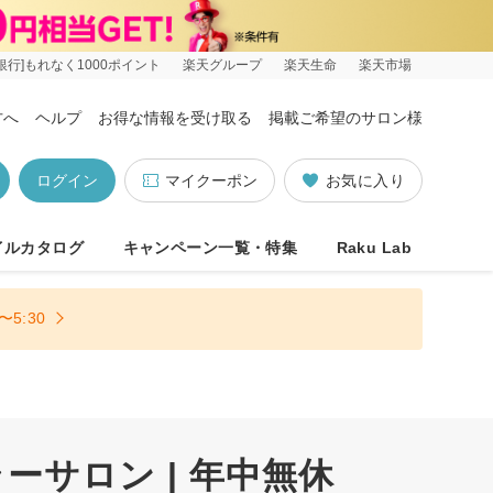
銀行]もれなく1000ポイント
楽天グループ
楽天生命
楽天市場
方へ
ヘルプ
お得な情報を受け取る
掲載ご希望のサロン様
ログイン
マイクーポン
お気に入り
イルカタログ
キャンペーン一覧・特集
Raku Lab
5:30
サロン | 年中無休