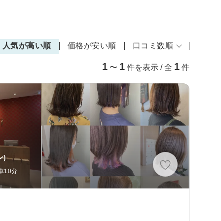
人気が高い順
価格が安い順
口コミ数順
1
1
1
〜
件を表示 / 全
件
)
車10分