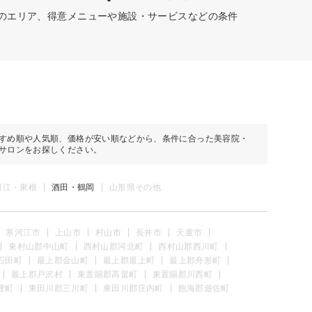
どのエリア、得意メニューや施設・サービスなどの条件
すめ順や人気順、価格が安い順などから、条件に合った美容院・
サロンをお探しください。
河江・東根
酒田・鶴岡
山形県その他
寒河江市
上山市
村山市
長井市
天童市
東村山郡中山町
西村山郡河北町
西村山郡西川町
石田町
最上郡金山町
最上郡最上町
最上郡舟形町
最上郡戸沢村
東置賜郡高畠町
東置賜郡川西町
豊町
東田川郡三川町
東田川郡庄内町
飽海郡遊佐町