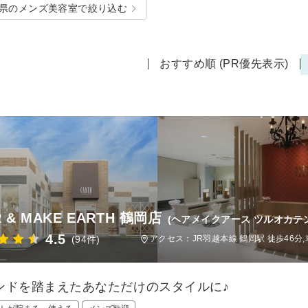
県のメンズ美容室で絞り込む
おすすめ順 (PR優先表示)
R & MAKE EARTH 鶴岡店
(ヘアメイクアース ツルオカテン
4.5
(94件)
アクセス：JR羽越本線 鶴岡駅 徒歩46分,
ンドを踏まえたあなただけのスタイルに♪