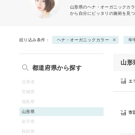
山形県の
ヘナ・オーガニックカ
から自分にピッタリの施術を見
絞り込み条件：
ヘナ・オーガニックカラー
年
山形
都道府県から探す
エ
北海道
宮城県
福島県
山形県
市
岩手県
秋田県