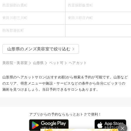
西置賜郡白鷹町
西置賜郡飯豊町
東田川郡三川町
東田川郡庄内町
飽海郡遊佐町
山形県のメンズ美容室で絞り込む
美容院・美容室
山形県
ペット可
ヘアカット
山形県の
ヘアカット
サロン(おすすめ順)から検索＆予約が可能です。山形など
のエリア、得意メニューや施設・サービスなどの条件から自分にピッタリの
施術を見つけましょう。当日予約できるサロンもあります。
アプリからの予約ならもっとおトクで便利！