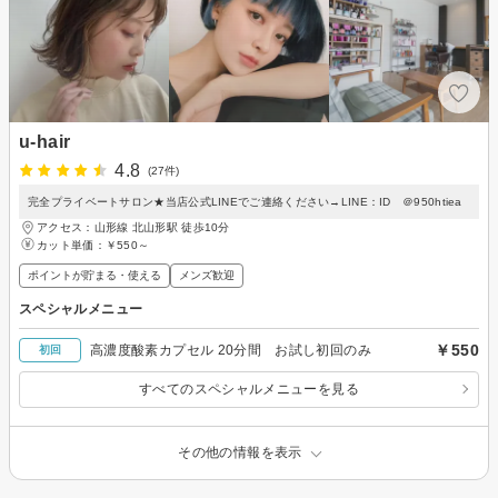
u-hair
4.8
(27件)
完全プライベートサロン★当店公式LINEでご連絡ください→LINE：ID ＠950htiea
アクセス：山形線 北山形駅 徒歩10分
カット単価：
￥550～
ポイントが貯まる・使える
メンズ歓迎
スペシャルメニュー
￥550
高濃度酸素カプセル 20分間 お試し初回のみ
初回
すべてのスペシャルメニューを見る
その他の情報を表示