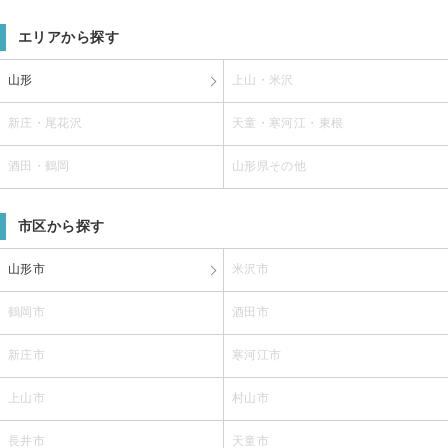
エリアから探す
山形
上山・米沢
新庄・尾花沢
天童・寒河江・東根
酒田・鶴岡
山形県その他
市区から探す
山形市
米沢市
鶴岡市
酒田市
新庄市
寒河江市
上山市
村山市
長井市
天童市