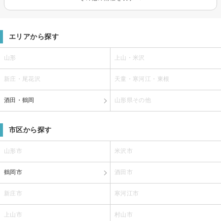
エリアから探す
山形
上山・米沢
新庄・尾花沢
天童・寒河江・東根
酒田・鶴岡
山形県その他
市区から探す
山形市
米沢市
鶴岡市
酒田市
新庄市
寒河江市
上山市
村山市