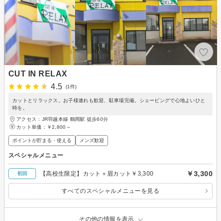
CUT IN RELAX
4.5
(1件)
カットとリラックス。お子様連れも歓迎、駐車場完備。シェービングで心地よいひと
時を。
アクセス：JR羽越本線 鶴岡駅 徒歩60分
カット単価：
￥2,800～
ポイントが貯まる・使える
メンズ歓迎
スペシャルメニュー
￥3,300
【高校生限定】カット＋眉カット￥3,300
初回
すべてのスペシャルメニューを見る
その他の情報を表示