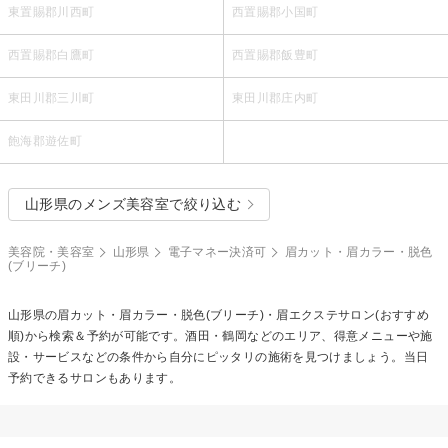
東置賜郡川西町
西置賜郡小国町
西置賜郡白鷹町
西置賜郡飯豊町
東田川郡三川町
東田川郡庄内町
飽海郡遊佐町
山形県のメンズ美容室で絞り込む
美容院・美容室
山形県
電子マネー決済可
眉カット・眉カラー・脱色
(ブリーチ)
山形県の
眉カット・眉カラー・脱色(ブリーチ)・眉エクステ
サロン(おすすめ
順)から検索＆予約が可能です。酒田・鶴岡などのエリア、得意メニューや施
設・サービスなどの条件から自分にピッタリの施術を見つけましょう。当日
予約できるサロンもあります。