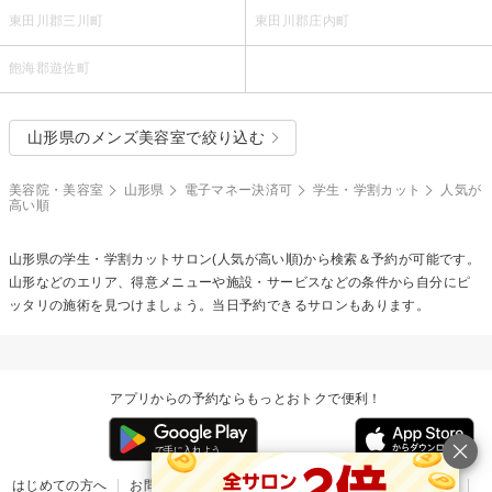
東田川郡三川町
東田川郡庄内町
飽海郡遊佐町
山形県のメンズ美容室で絞り込む
美容院・美容室
山形県
電子マネー決済可
学生・学割カット
人気が
高い順
山形県の
学生・学割カット
サロン(人気が高い順)から検索＆予約が可能です。
山形などのエリア、得意メニューや施設・サービスなどの条件から自分にピ
ッタリの施術を見つけましょう。当日予約できるサロンもあります。
アプリからの予約ならもっとおトクで便利！
はじめての方へ
お問い合わせ
ヘルプ
リリース情報
利用規約