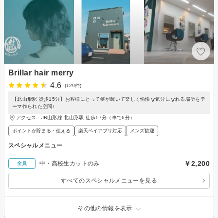
Brillar hair merry
4.6
(129件)
【北山形駅 徒歩15分】お客様にとって髪が輝いて楽しく愉快な気分になれる場所をテ
ーマ作られた空間♪
アクセス：JR山形線 北山形駅 徒歩17分（車で6分）
ポイントが貯まる・使える
楽天ペイアプリ対応
メンズ歓迎
スペシャルメニュー
￥2,200
中・高校生カットのみ
全員
すべてのスペシャルメニューを見る
その他の情報を表示