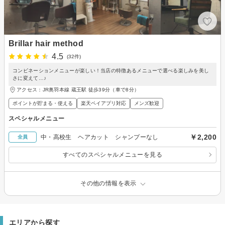
Brillar hair method
4.5
(32件)
コンビネーションメニューが楽しい！当店の特徴あるメニューで選べる楽しみを美し
さに変えて…♪
アクセス：JR奥羽本線 蔵王駅 徒歩39分（車で8分）
ポイントが貯まる・使える
楽天ペイアプリ対応
メンズ歓迎
スペシャルメニュー
￥2,200
中・高校生 ヘアカット シャンプーなし
全員
すべてのスペシャルメニューを見る
その他の情報を表示
エリアから探す