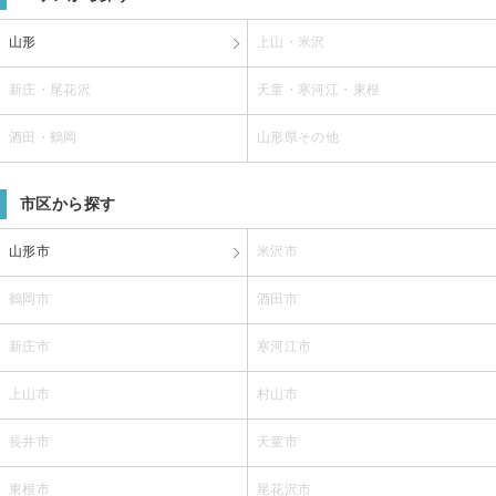
山形
上山・米沢
新庄・尾花沢
天童・寒河江・東根
酒田・鶴岡
山形県その他
市区から探す
山形市
米沢市
鶴岡市
酒田市
新庄市
寒河江市
上山市
村山市
長井市
天童市
東根市
尾花沢市