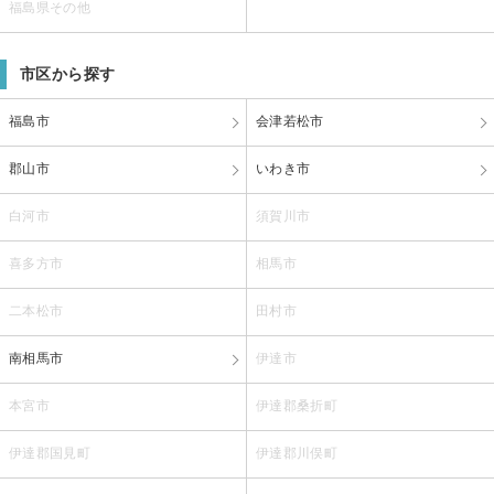
福島県その他
市区から探す
福島市
会津若松市
郡山市
いわき市
白河市
須賀川市
喜多方市
相馬市
二本松市
田村市
南相馬市
伊達市
本宮市
伊達郡桑折町
伊達郡国見町
伊達郡川俣町