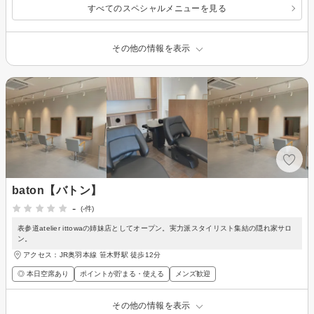
すべてのスペシャルメニューを見る
その他の情報を表示
baton【バトン】
-
(-件)
表参道atelier ittowaの姉妹店としてオープン。実力派スタイリスト集結の隠れ家サロ
ン。
アクセス：JR奥羽本線 笹木野駅 徒歩12分
◎ 本日空席あり
ポイントが貯まる・使える
メンズ歓迎
その他の情報を表示