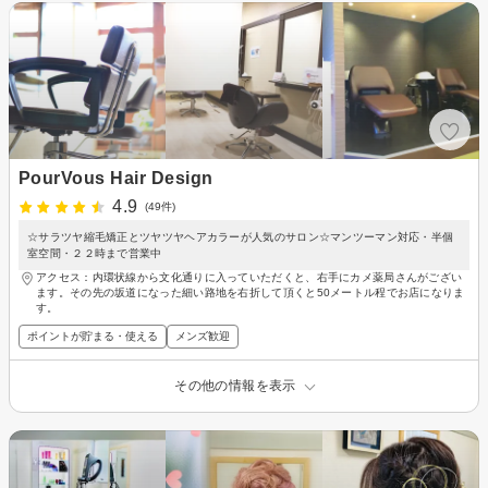
PourVous Hair Design
4.9
(49件)
☆サラツヤ縮毛矯正とツヤツヤヘアカラーが人気のサロン☆マンツーマン対応・半個
室空間・２２時まで営業中
アクセス：内環状線から文化通りに入っていただくと、右手にカメ薬局さんがござい
ます。その先の坂道になった細い路地を右折して頂くと50メートル程でお店になりま
す。
ポイントが貯まる・使える
メンズ歓迎
その他の情報を表示