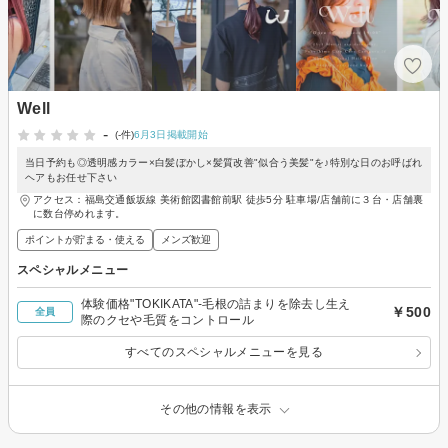
Well
-
(-件)
6月3日掲載開始
当日予約も◎透明感カラー×白髪ぼかし×髪質改善"似合う美髪"を♪特別な日のお呼ばれ
ヘアもお任せ下さい
アクセス：福島交通飯坂線 美術館図書館前駅 徒歩5分 駐車場/店舗前に３台・店舗裏
に数台停めれます。
ポイントが貯まる・使える
メンズ歓迎
スペシャルメニュー
体験価格"TOKIKATA"-毛根の詰まりを除去し生え
￥500
全員
際のクセや毛質をコントロール
すべてのスペシャルメニューを見る
その他の情報を表示