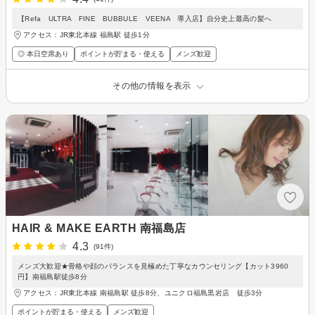
【Refa ULTRA FINE BUBBULE VEENA 導入店】自分史上最高の髪へ
アクセス：JR東北本線 福島駅 徒歩1分
◎ 本日空席あり
ポイントが貯まる・使える
メンズ歓迎
その他の情報を表示
HAIR & MAKE EARTH 南福島店
4.3
(91件)
メンズ大歓迎★骨格や顔のバランスを見極めた丁寧なカウンセリング【カット3960
円】南福島駅徒歩8分
アクセス：JR東北本線 南福島駅 徒歩8分、ユニクロ福島黒岩店 徒歩3分
ポイントが貯まる・使える
メンズ歓迎