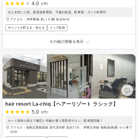
4.0
(1件)
大人女性に人気、髪質改善豊富。子連れ歓迎、駐車場・カード利用可。
アクセス：JR常磐線 泉(ＪＲ)駅 徒歩30分
ポイントが貯まる・使える
メンズ歓迎
その他の情報を表示
hair resort La-chiq【ヘアーリゾート ラシック】
5.0
(2件)
カット技術の高さで幅広い年齢が集う理美容サロン。駐車場完備！
アクセス：福島交通飯坂線 岩代清水駅 徒歩17分、JR東北本線 福島(福島)駅 から車で
10分