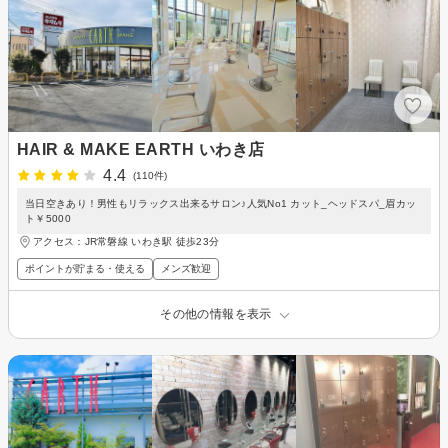
HAIR & MAKE EARTH いわき店
4.4
(110件)
当日空きあり！男性もリラックス出来るサロン♪人気No1 カット_ヘッドスパ_眉カッ
ト￥5000
アクセス：JR常磐線 いわき駅 徒歩23分
ポイントが貯まる・使える
メンズ歓迎
その他の情報を表示