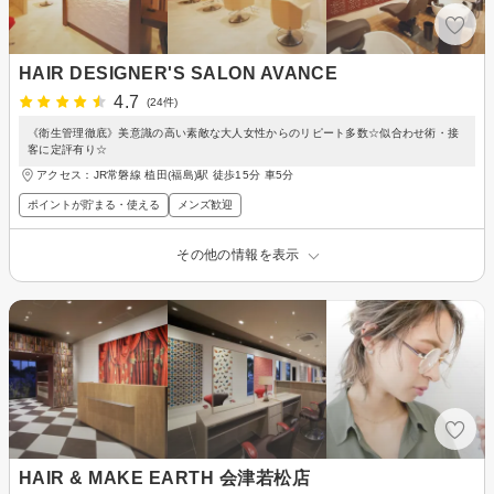
HAIR DESIGNER'S SALON AVANCE
4.7
(24件)
《衛生管理徹底》美意識の高い素敵な大人女性からのリピート多数☆似合わせ術・接
客に定評有り☆
アクセス：JR常磐線 植田(福島)駅 徒歩15分 車5分
ポイントが貯まる・使える
メンズ歓迎
その他の情報を表示
HAIR & MAKE EARTH 会津若松店