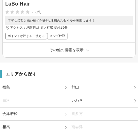
LaBo Hair
-
(-件)
丁寧な接客と高い技術が好評♪理想のスタイルを実現します！
アクセス：JR常磐線 原ノ町駅 徒歩15分
ポイントが貯まる・使える
メンズ歓迎
その他の情報を表示
エリアから探す
福島
郡山
白河
いわき
会津若松
喜多方
相馬
南会津