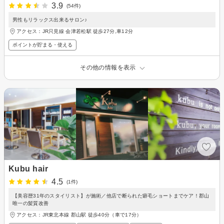
3.9
(54件)
男性もリラックス出来るサロン♪
アクセス：JR只見線 会津若松駅 徒歩27分,車12分
ポイントが貯まる・使える
その他の情報を表示
Kubu hair
4.5
(1件)
【美容歴31年のスタイリスト】が施術／他店で断られた癖毛ショートまでケア！郡山
唯一の髪質改善
アクセス：JR東北本線 郡山駅 徒歩40分（車で17分）