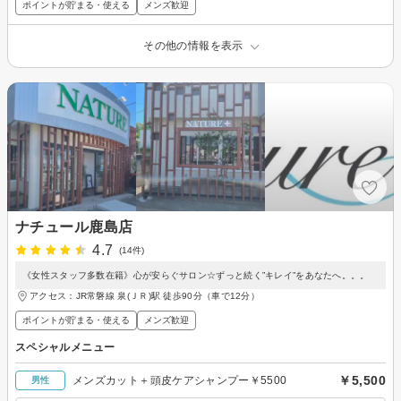
ポイントが貯まる・使える
メンズ歓迎
その他の情報を表示
ナチュール鹿島店
4.7
(14件)
《女性スタッフ多数在籍》心が安らぐサロン☆ずっと続く”キレイ”をあなたへ。。。
アクセス：JR常磐線 泉(ＪＲ)駅 徒歩90分（車で12分）
ポイントが貯まる・使える
メンズ歓迎
スペシャルメニュー
￥5,500
メンズカット＋頭皮ケアシャンプー￥5500
男性