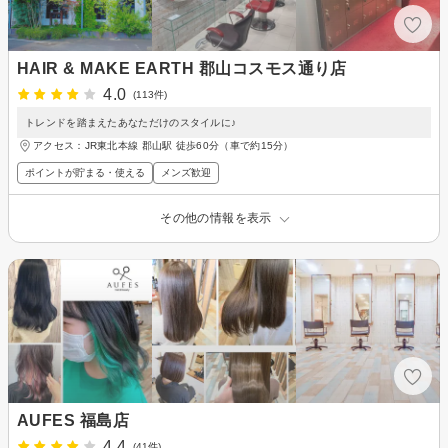
HAIR & MAKE EARTH 郡山コスモス通り店
4.0
(113件)
トレンドを踏まえたあなただけのスタイルに♪
アクセス：JR東北本線 郡山駅 徒歩60分（車で約15分）
ポイントが貯まる・使える
メンズ歓迎
その他の情報を表示
AUFES 福島店
4.4
(41件)