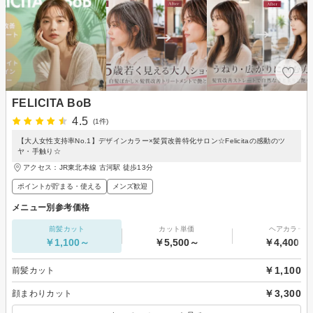
FELICITA BoB
4.5
(1件)
【大人女性支持率No.1】デザインカラー×髪質改善特化サロン☆Felicitaの感動のツ
ヤ・手触り☆
アクセス：JR東北本線 古河駅 徒歩13分
ポイントが貯まる・使える
メンズ歓迎
メニュー別参考価格
前髪カット
カット単価
ヘアカラー
￥1,100～
￥5,500～
￥4,400～
￥1,100
前髪カット
￥3,300
顔まわりカット