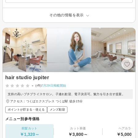
その他の情報を表示
hair studio jupiter
-
(-件)
7月29日掲載開始
支持の高いプチプライスサロン。子連れ歓迎、電子決済可。魅力を引き出す提案。
アクセス：つくばエクスプレス つくば駅 徒歩15分
ポイントが貯まる・使える
メンズ歓迎
メニュー別参考価格
前髪カット
カット単価
ヘアカラー
￥1,320～
￥3,800～
￥5,000～