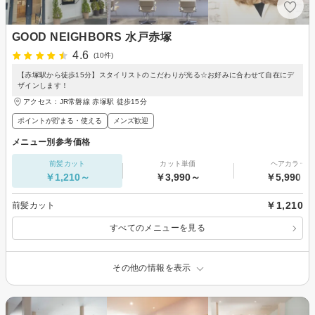
GOOD NEIGHBORS 水戸赤塚
4.6
(10件)
【赤塚駅から徒歩15分】スタイリストのこだわりが光る☆お好みに合わせて自在にデ
ザインします！
アクセス：JR常磐線 赤塚駅 徒歩15分
ポイントが貯まる・使える
メンズ歓迎
メニュー別参考価格
前髪カット
カット単価
ヘアカラー
￥1,210～
￥3,990～
￥5,990～
￥1,210
前髪カット
すべてのメニューを見る
その他の情報を表示