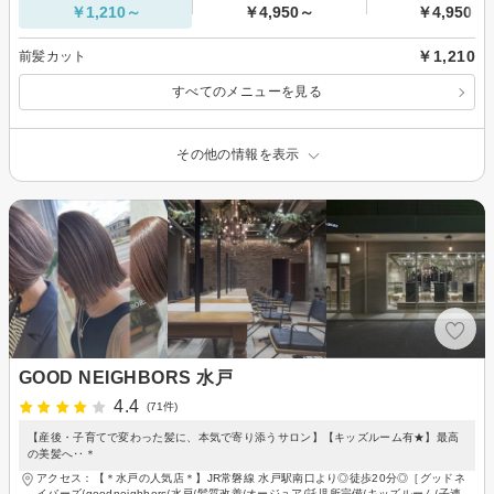
￥1,210～
￥4,950～
￥4,950～
￥1,210
前髪カット
すべてのメニューを見る
その他の情報を表示
GOOD NEIGHBORS 水戸
4.4
(71件)
【産後・子育てで変わった髪に、本気で寄り添うサロン】【キッズルーム有★】最高
の美髪へ‥＊
アクセス：【＊水戸の人気店＊】JR常磐線 水戸駅南口より◎徒歩20分◎［グッドネ
イバーズ/goodneighbors/水戸/髪質改善/オージュア/託児所完備/キッズルーム/子連