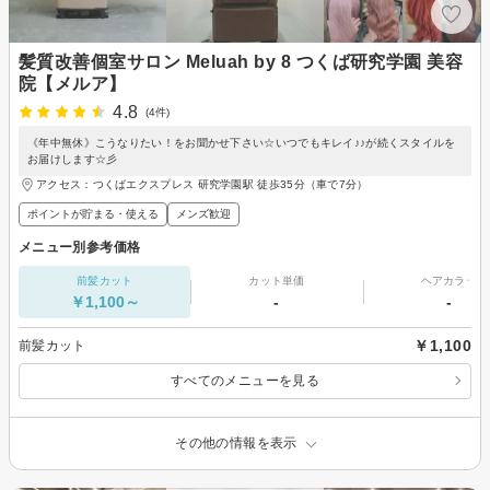
髪質改善個室サロン Meluah by 8 つくば研究学園 美容
院【メルア】
4.8
(4件)
《年中無休》こうなりたい！をお聞かせ下さい☆いつでもキレイ♪♪が続くスタイルを
お届けします☆彡
アクセス：つくばエクスプレス 研究学園駅 徒歩35分（車で7分）
ポイントが貯まる・使える
メンズ歓迎
メニュー別参考価格
前髪カット
カット単価
ヘアカラー
￥1,100～
-
-
￥1,100
前髪カット
すべてのメニューを見る
その他の情報を表示