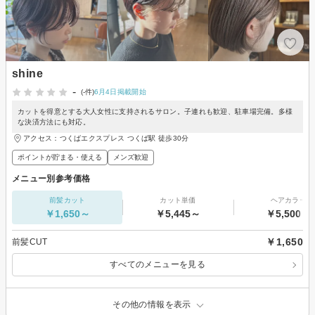
shine
-
(-件)
6月4日掲載開始
カットを得意とする大人女性に支持されるサロン。子連れも歓迎、駐車場完備。多様
な決済方法にも対応。
アクセス：つくばエクスプレス つくば駅 徒歩30分
ポイントが貯まる・使える
メンズ歓迎
メニュー別参考価格
前髪カット
カット単価
ヘアカラー
￥1,650～
￥5,445～
￥5,500～
￥1,650
前髪CUT
すべてのメニューを見る
その他の情報を表示