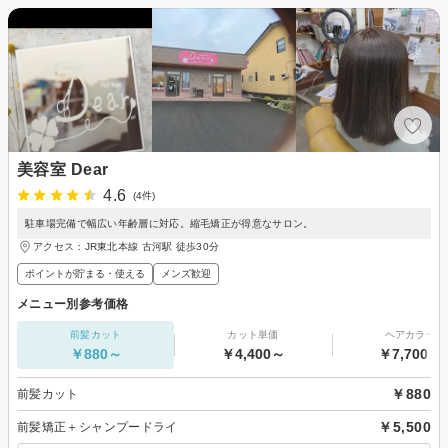
美容室 Dear
4.6
(4件)
駐車場完備で幅広い年齢層に対応。縮毛矯正が得意なサロン。
アクセス：JR東北本線 古河駅 徒歩30分
ポイントが貯まる・使える
メンズ歓迎
メニュー別参考価格
前髪カット
カット単価
ヘアカラー
￥880～
￥4,400～
￥7,700～
￥880
前髪カット
￥5,500
前髪矯正＋シャンプードライ