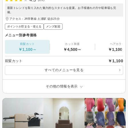
最新トレンドを取り入れた魅力的なスタイルを提案。お子様連れの方や駐車場も完
備。
アクセス：JR常磐線 土浦駅 徒歩25分
ポイントが貯まる・使える
メンズ歓迎
メニュー別参考価格
前髪カット
カット単価
ヘアカラー
￥1,100～
￥4,500～
￥1,100～
￥1,100
前髪カット
すべてのメニューを見る
その他の情報を表示