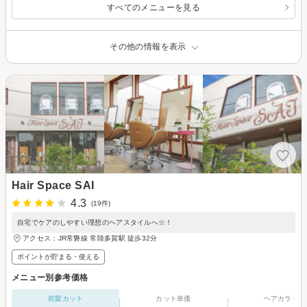
すべてのメニューを見る
その他の情報を表示
Hair Space SAI
4.3
(19件)
自宅でケアのしやすい理想のヘアスタイルへ☆！
アクセス：JR常磐線 常陸多賀駅 徒歩32分
ポイントが貯まる・使える
メニュー別参考価格
前髪カット
カット単価
ヘアカラー