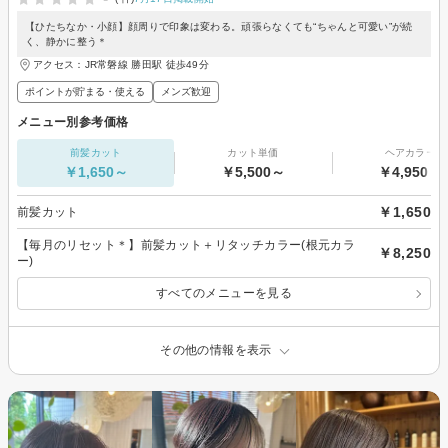
【ひたちなか・小顔】顔周りで印象は変わる。頑張らなくても“ちゃんと可愛い”が続
く、静かに整う＊
アクセス：JR常磐線 勝田駅 徒歩49分
ポイントが貯まる・使える
メンズ歓迎
メニュー別参考価格
前髪カット
カット単価
ヘアカラー
￥1,650～
￥5,500～
￥4,950～
￥1,650
前髪カット
【毎月のリセット＊】前髪カット＋リタッチカラー(根元カラ
￥8,250
ー)
すべてのメニューを見る
その他の情報を表示