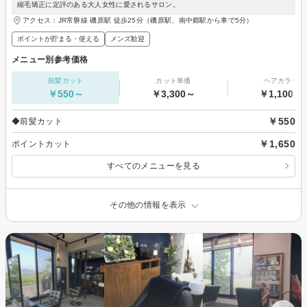
縮毛矯正に定評のある大人女性に愛されるサロン。
アクセス：JR常磐線 磯原駅 徒歩25分（磯原駅、南中郷駅から車で5分）
ポイントが貯まる・使える
メンズ歓迎
メニュー別参考価格
前髪カット
カット単価
ヘアカラー
￥550～
￥3,300～
￥1,100～
￥550
◆前髪カット
￥1,650
ポイントカット
すべてのメニューを見る
その他の情報を表示