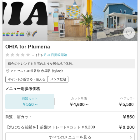
OHIA for Plumeria
-
(-件)
7月31日掲載開始
都会のトレンドを自宅のような居心地で体験。
アクセス：JR常磐線 赤塚駅 徒歩5分
ポイントが貯まる・使える
メンズ歓迎
メニュー別参考価格
前髪カット
カット単価
ヘアカラー
￥550～
￥4,600～
￥5,500～
￥550
前髪、眉カット
￥9,200
【気になる前髪を】前髪ストレート×カット￥9,200
すべてのメニューを見る