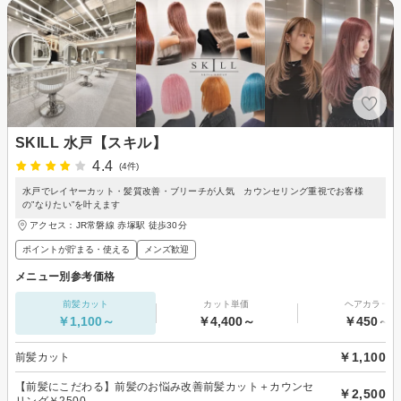
SKILL 水戸【スキル】
4.4
(4件)
水戸でレイヤーカット・髪質改善・ブリーチが人気 カウンセリング重視でお客様
の”なりたい”を叶えます
アクセス：JR常磐線 赤塚駅 徒歩30分
ポイントが貯まる・使える
メンズ歓迎
メニュー別参考価格
前髪カット
カット単価
ヘアカラー
￥1,100～
￥4,400～
￥450～
￥1,100
前髪カット
【前髪にこだわる】前髪のお悩み改善前髪カット＋カウンセ
￥2,500
リング￥2500