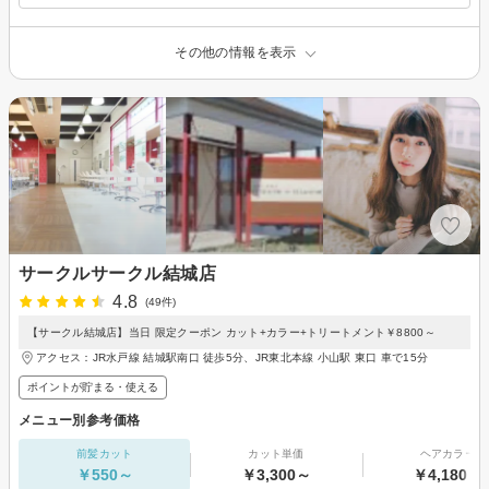
その他の情報を表示
サークルサークル結城店
4.8
(49件)
【サークル結城店】当日 限定クーポン カット+カラー+トリートメント￥8800～
アクセス：JR水戸線 結城駅南口 徒歩5分、JR東北本線 小山駅 東口 車で15分
ポイントが貯まる・使える
メニュー別参考価格
前髪カット
カット単価
ヘアカラー
￥550～
￥3,300～
￥4,180～