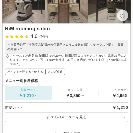
RiM rooming salon
4.6
(54件)
＊当日予約可【半個室◎髪質改善◎専門ソムリエ多数在籍】リラックス空間で、最高
の美髪へ＊
アクセス：JR常磐線 勝田駅 徒歩20分、勝田駅西口より南方に向かい、県道38号に入
ります。そちらから、西に1.6km走行後、右手に当店がございます◎ ［＊無料駐車場
完備＊］
ポイントが貯まる・使える
メンズ歓迎
メニュー別参考価格
前髪カット
カット単価
ヘアカラー
￥1,210～
￥3,850～
￥4,950～
￥1,210
前髪カット
すべてのメニューを見る