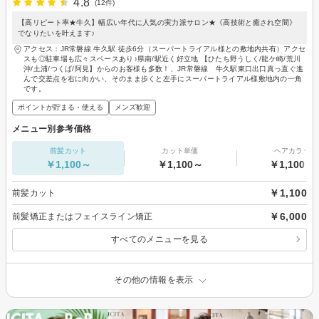
4.8
(12件)
【高リピート率★牛久】幅広い年代に人気の実力派サロン★《高技術と癒され空間》
でなりたいを叶えます♪
アクセス：JR常磐線 牛久駅 徒歩6分（スーパートライアル様との敷地内共有）アクセ
スも◎駐車場も広々スペースあり♪県南/駅近く好立地 【ひたち野うしく/龍ケ崎/荒川
沖/土浦/つくば/阿見】からのお客様も多数！、JR常磐線 牛久駅東口出口真っ直ぐ進
んで交差点を右に向かい、そのまま歩くと左手にスーパートライアル様敷地内の一角
です。
ポイントが貯まる・使える
メンズ歓迎
メニュー別参考価格
前髪カット
カット単価
ヘアカラー
￥1,100～
￥1,100～
￥1,100～
￥1,100
前髪カット
￥6,000
前髪矯正またはフェイスライン矯正
すべてのメニューを見る
その他の情報を表示