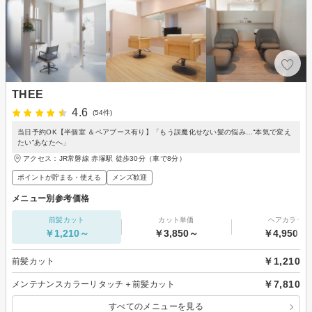
THEE
4.6
(54件)
当日予約OK【半個室 ＆ペアブース有り】「もう誤魔化せない髪の悩み…“本気で変え
たい”あなたへ」
アクセス：JR常磐線 赤塚駅 徒歩30分（車で8分）
ポイントが貯まる・使える
メンズ歓迎
メニュー別参考価格
前髪カット
カット単価
ヘアカラー
￥1,210～
￥3,850～
￥4,950～
￥1,210
前髪カット
￥7,810
メンテナンスカラーリタッチ＋前髪カット
すべてのメニューを見る