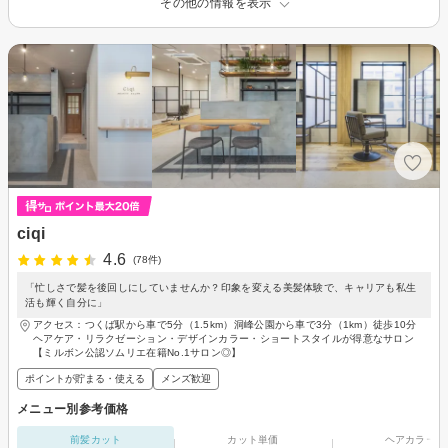
その他の情報を表示
ciqi
4.6
(78件)
「忙しさで髪を後回しにしていませんか？印象を変える美髪体験で、キャリアも私生
活も輝く自分に」
アクセス：つくば駅から車で5分（1.5km）洞峰公園から車で3分（1km）徒歩10分
ヘアケア・リラクゼーション・デザインカラー・ショートスタイルが得意なサロン
【ミルボン公認ソムリエ在籍No.1サロン◎】
ポイントが貯まる・使える
メンズ歓迎
メニュー別参考価格
前髪カット
カット単価
ヘアカラー