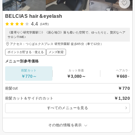
BELCIAS hair＆eyelash
4.4
(14件)
《最寄り◇研究学園駅◇》《居心地◎》落ち着いた空間で、ゆったりと。贅沢なヘア
サロンTIME♪
アクセス：つくばエクスプレス 研究学園駅 徒歩65分（車で12分）
ポイントが貯まる・使える
メンズ歓迎
メニュー別参考価格
前髪カット
カット単価
ヘアカラー
￥770～
￥3,080～
￥660～
￥770
前髪cut
￥1,320
前髪カット＆サイドのカット
すべてのメニューを見る
その他の情報を表示