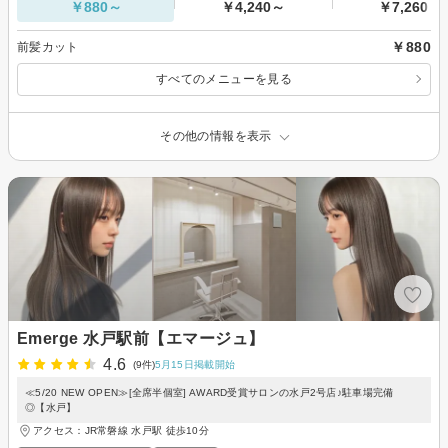
￥880～
￥4,240～
￥7,260～
￥880
前髪カット
すべてのメニューを見る
その他の情報を表示
Emerge 水戸駅前【エマージュ】
4.6
(9件)
5月15日掲載開始
≪5/20 NEW OPEN≫[全席半個室] AWARD受賞サロンの水戸2号店♪駐車場完備
◎【水戸】
アクセス：JR常磐線 水戸駅 徒歩10分