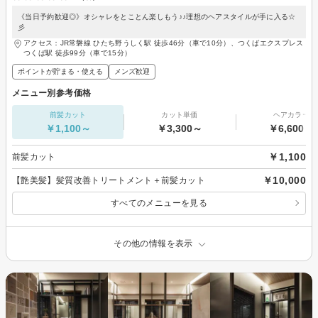
《当日予約歓迎◎》オシャレをとことん楽しもう♪♪理想のヘアスタイルが手に入る☆
彡
アクセス：JR常磐線 ひたち野うしく駅 徒歩46分（車で10分）、つくばエクスプレス
つくば駅 徒歩99分（車で15分）
ポイントが貯まる・使える
メンズ歓迎
メニュー別参考価格
前髪カット
カット単価
ヘアカラー
￥1,100～
￥3,300～
￥6,600～
￥1,100
前髪カット
￥10,000
【艶美髪】髪質改善トリートメント＋前髪カット
すべてのメニューを見る
その他の情報を表示