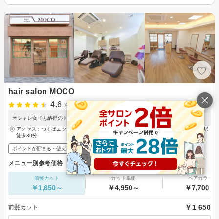
hair salon MOCO
4.6
(50件)
オシャレ女子も納得のトレンドを取り入れたデザインで垢抜けヘアに・・・♪♪
アクセス：つくばエクスプレス 研究学園駅 徒歩30分、つくばエクスプレス つくば駅
徒歩30分
ポイントが貯まる・使える
メンズ歓迎
メニュー別参考価格
前髪カット
カット単価
ヘアカラー
￥1,650～
￥4,950～
￥7,700～
￥1,650
前髪カット