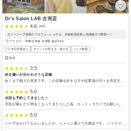
Dr's Salon LAB 古河店
4.6
(4件)
ダメージヘア改善のプロフェッショナル。本格髪質改善と高補修力で艶髪へ！
アクセス：JR東北本線 古河駅 徒歩30分
◎ 本日空席あり
ポイントが貯まる・使える
メンズ歓迎
口コミ
3.5
好き嫌いが分かれそうな店舗
あくまで個人の意見です。この店舗を好きな方や従業員の方々を否定するものではありません。 感想ですが、良くいうとアットホームな、忌憚なくいうと適当な店舗という印象です。 前提として、私は髪を切りたい当日に予約ができる店舗へ行きます。なので色んな店舗を利用していますが、今まで起きなかった事が頻発したので気になりました。 予約時間より早く着いたため、お手洗いを借りたくお願いしたところ、シャンプーの施術席に座って待つよう言われました。いや、そこは誰か使うのでは？と思いながら着席しましたが、案の定すぐに他の従業員の方から別の場所へ移動するよう指示を受けました。 施術席へ案内された後、アンケートの記入を促され書こうと思いましたが、置いてあったアンケートが別のものだったらしく、違うものを持ってきました。この時点ですでにもう嫌になっており家に帰りたかったです。 施術はとても早く、美容室ではとても良い状態だったのですが、自宅で髪を洗って乾かしたら久しぶりの前髪パッツンに驚き、アンケートに記入したセットはしてないの項目は見てないのだろうなと思いました。サイドの膨らみをもう少し切りますか？と聞いてくださったのに、そのままでと言ってしまったがばかりに、自分で潰して乾かしても膨らみを改善できないのでセットを頑張ろうと思います。 他にもシャンプーしてもらった後に背中の襟の部分が結構濡れてしまったこと(半袖です)、今までの店舗はどこもあったメガネ置きがなかったことなど、雑というのか適当というのか私の性格的に気になることが多かったです。 とても賑わっている店舗で常連さんが多い印象だったのと、病院の先生と提携していたり、独自の特許品があったりと素敵な面もたくさんありましたが、初めての人にももう少し丁寧だとありがたいなと思います。 最後に予約を取って帰りましたが、予約や時間に縛られるのが好きではないので今後はどうしようかなと悩みつつ、次回はまたお願いしようと思っています。
5.0
次回も予約してきました！
毛先が痛んだり明るくなってきたりした為、カット＋カラーでお願いしました。 髪色は持ちがいいようにグラデーションを勧めてくださったので、お願いしました。 知識がない為、スタッフさんからいろいろ提案していただけるのは助かります！ シャンプーもマッサージも気持ち良くて、とてもリラックスできました。 お店はちょうど混んでる時期でお客さんはいっぱいいましたが、スタッフさんもたくさんいたので、待っている時間は少なかったです。 ウェルカムドリンクは種類も多くて、美味しかったです！
5.0
パーマをかけてもらいましたが、イメージ通りで大満足です。 ハイライトを入れているのですが 髪への負担も少なく、手触りがいいのが嬉しいです。 スタイリングもしやすく、毎日が楽になりました。