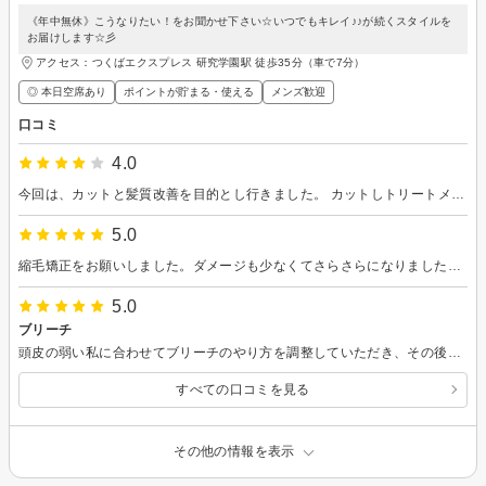
《年中無休》こうなりたい！をお聞かせ下さい☆いつでもキレイ♪♪が続くスタイルを
お届けします☆彡
アクセス：つくばエクスプレス 研究学園駅 徒歩35分（車で7分）
◎ 本日空席あり
ポイントが貯まる・使える
メンズ歓迎
口コミ
4.0
今回は、カットと髪質改善を目的とし行きました。 カットしトリートメントをし熱を加えてブローしへアアイロでストーレートに綺麗になりました。 トリートメント効果は1ヶ月だそうです。私の髪の毛は地毛のパーマをかけたようにくるくるなので1日でストーレートは戻りました。ストーレートにしたいなら縮毛矯正がお薦めです。
5.0
縮毛矯正をお願いしました。ダメージも少なくてさらさらになりました！とてもよかったです。
5.0
ブリーチ
頭皮の弱い私に合わせてブリーチのやり方を調整していただき、その後の皮膚トラブルが起きませんでした！ 今回もありがとうございました！
すべての口コミを見る
その他の情報を表示