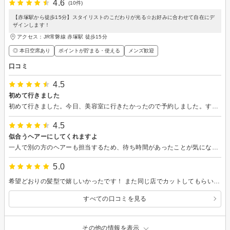
4.6
(10件)
【赤塚駅から徒歩15分】スタイリストのこだわりが光る☆お好みに合わせて自在にデ
ザインします！
アクセス：JR常磐線 赤塚駅 徒歩15分
◎ 本日空席あり
ポイントが貯まる・使える
メンズ歓迎
口コミ
4.5
初めて行きました
初めて行きました。今日、美容室に行きたかったので予約しました。すごく気に入りました。 アドバイスもしてくださり普段は髪の事は気をかけていないが、やってみたいと思っています。 素敵になって自画自賛です。
4.5
似合うヘアーにしてくれますよ
一人で別の方のヘアーも担当するため、待ち時間があったことが気になったくらいですね。今回のスタイリスト今西さんも若さの好みを考えてくださり丁寧に対応して下さいました。また、シャンプーやヘアドライをしてくださった方も熱心に施術してくださり感謝です。2度目でしたが、やはり今回も同じ所で良かったと思っています。また行きます。
5.0
希望どおりの髪型で嬉しいかったです！ また同じ店でカットしてもらいたいです！
すべての口コミを見る
その他の情報を表示