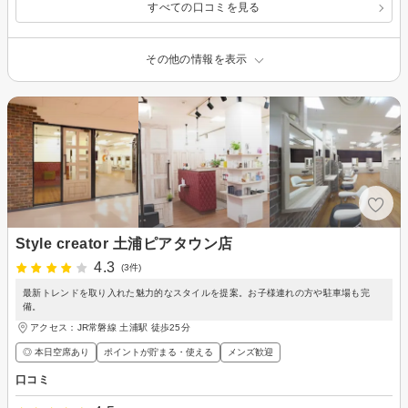
すべての口コミを見る
その他の情報を表示
Style creator 土浦ピアタウン店
4.3
(3件)
最新トレンドを取り入れた魅力的なスタイルを提案。お子様連れの方や駐車場も完
備。
アクセス：JR常磐線 土浦駅 徒歩25分
◎ 本日空席あり
ポイントが貯まる・使える
メンズ歓迎
口コミ