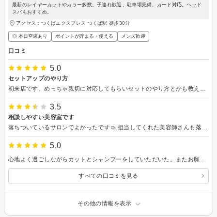
最新のレイヤーカットやカラー多数。子連れ歓迎、駐車場完備、カード対応。ヘッド
スパもおすすめ。
アクセス：つくばエクスプレス つくば駅 徒歩30分
◎ 本日空席あり
ポイントが貯まる・使える
メンズ歓迎
口コミ
5.0
セットアップのやり方
初来店です、めっちゃ親切に対応してもらいセットのやり方とかも教えてもらいまた行こうと思いました(*^^*)
3.5
相談しやすい美容室です
落ちついているサロンでよかったです☺️ 担当してくれた美容師さんも落ちついていて髪の状態が相談しやすかったのがよかったです
5.0
心地よく過ごしながらカットとシャンプーをしていただいた。またお願いしたいです。
すべての口コミを見る
その他の情報を表示