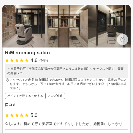
RiM rooming salon
4.6
(54件)
＊当日予約可【半個室◎髪質改善◎専門ソムリエ多数在籍】リラックス空間で、最高
の美髪へ＊
アクセス：JR常磐線 勝田駅 徒歩20分、勝田駅西口より南方に向かい、県道38号に入
ります。そちらから、西に1.6km走行後、右手に当店がございます◎ ［＊無料駐車場
完備＊］
ポイントが貯まる・使える
メンズ歓迎
口コミ
5.0
久しぶりに初めて行く美容室でドキドキしましたが、施術前にしっかり説明しながら進めてくれて、仕上がりもサラサラで大満足です！！ 通い続けたらホントにうるツヤ美髪になれそうな気がしました！！ 齋藤さんの技術と知識も素晴らしいし、地元が近すぎてびっくりでした笑！ アシスタントの子もシャンプーやトリートメント中ずっと沢山お話してくれて、和ませてくれたので、楽しく過ごせました！ ありがとうございました！