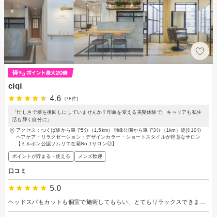
ciqi
4.6
(78件)
「忙しさで髪を後回しにしていませんか？印象を変える美髪体験で、キャリアも私生
活も輝く自分に」
アクセス：つくば駅から車で5分（1.5km）洞峰公園から車で3分（1km）徒歩10分
ヘアケア・リラクゼーション・デザインカラー・ショートスタイルが得意なサロン
【ミルボン公認ソムリエ在籍No.1サロン◎】
ポイントが貯まる・使える
メンズ歓迎
口コミ
5.0
ヘッドスパもカットも個室で施術してもらい、とてもリラックスできました。また利用させて頂きたいです。