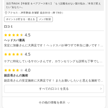
当日予約OK【半個室 ＆ペアブース有り】「もう誤魔化せない髪の悩み…“本気で変え
たい”あなたへ」
アクセス：JR常磐線 赤塚駅 徒歩30分（車で8分）
ポイントが貯まる・使える
メンズ歓迎
口コミ
4.5
ヘッドスパ最高
安定に加藤さんに大満足です！ ヘッドスパが神ワザで本当に凄いです！ 加藤さんにヘッドスパしてもらうこと おすすめします。 いつもありがとうございます。
4.5
ケアに特化しているサロンさんです。カウンセリングも説明も丁寧でした。
4.0
副店長さんの施術
副店長さんの安定施術に大満足です！ またお願いしたいと思える施術でした。 いつもありがとうございます(* ᴗ͈ˬᴗ͈)”
すべての口コミを見る
その他の情報を表示