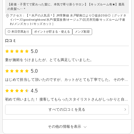
【産後・子育てで変わった髪に、本気で寄り添うサロン】【キッズルーム有★】最高
の美髪へ‥＊
アクセス：【＊水戸の人気店＊】JR常磐線 水戸駅南口より◎徒歩20分◎［グッドネ
イバーズ/goodneighbors/水戸/髪質改善/オージュア/託児所完備/キッズルーム/子連
れ/メンズカット/キッズカット］
◎ 本日空席あり
ポイントが貯まる・使える
メンズ歓迎
口コミ
5.0
妻が施術をうけましたが、とても満足していました。
5.0
はじめて担当して頂いたのですが、カットがとても丁寧でした。 その中で、ただカットするだけでなく頭皮のことやスプレーのことなど今まで気にもしてなかったアドバイスを頂きとても有意義な時間を過ごすことが出来ました。 また、お願いをしたいと思えるくらいに腕、雰囲気作りが良かったです。
4.5
初めて伺いました！ 接客してもらったスタイリストさんがしっかりと自分の悩みに向き合ってくれて、こうしたらいいなどとアドバイスを沢山いただけました！ 実践できるかは自分の腕次第ですが、とても満足の行く仕上がりとサロンの雰囲気だったと感じます！ とても話も楽しく、雰囲気を作ってくれたアシスタントの方にも感謝です！ また伺わせていただきます！
すべての口コミを見る
その他の情報を表示