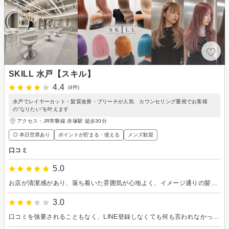
SKILL 水戸【スキル】
4.4
(4件)
水戸でレイヤーカット・髪質改善・ブリーチが人気 カウンセリング重視でお客様
の”なりたい”を叶えます
アクセス：JR常磐線 赤塚駅 徒歩30分
◎ 本日空席あり
ポイントが貯まる・使える
メンズ歓迎
口コミ
5.0
お店が清潔感があり、落ち着いた雰囲気が心地よく、イメージ通りの髪型に仕上げてもらえました。
3.0
口コミを強要されることもなく、LINE登録しなくても何も言われなかった。 １つがっかりだったのは背中に、カットした髪の毛がドッサリ付いてたこと。 ふつう、あれだけ付いていたら気づくと思うのだけれど… 施術については(カットとカラー、トリートメント)満足です。