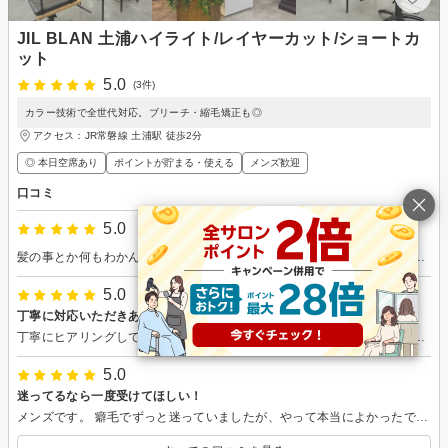
JIL BLAN 土浦ハイライト/レイヤーカット/ショートカ
ット
5.0
(3件)
カラー技術で全世代対応。ブリーチ・縮毛矯正も◎
アクセス：JR常磐線 土浦駅 徒歩2分
◎ 本日空席あり
ポイントが貯まる・使える
メンズ歓迎
口コミ
5.0
髪の事とか何もわかんなかったけど、お店の人が丁寧に教えてくれてわかりやすかった
5.0
丁寧に対応いただきありがとうございました
丁寧にヒアリングしてもらい、一度切り終えてからの再調整も丁寧に対応していただき、希望が難しい場合もきちんと分かりやすく教えていただきました。 駐車場代金も近くのコインパーキング分を施術代から差し引いていただきました。春らしく軽くなり良かったです。
5.0
迷ってるなら一度受けてほしい！
メンズです。 癖毛でずっと迷っていましたが、やって本当によかったです。 料金は約2万円ですが、半年ほど持ちます。毎日アイロンやセットに使っていた朝の時間がほぼいらなくなり、朝のセットがめちゃめちゃ楽になりました。 半年間そのメリットが続くと考えると、コスパはかなり良いと思います。 施術直後は少しペタっとしますが、2日〜1週間ほどで自然になります。シャンプー後に根元をふんわり乾かすと、きれいなストレートになります。 薬剤も、日本で1％ほどしか使われていない特別なものを使っていると聞き、安心感がありました。ダメージも思っていたより気になりませんでした。 迷っている時間があるなら、一度やってみて「あり・なし」を決めた方が早いと思います。自分はやって正解でした。