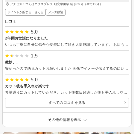
アクセス：つくばエクスプレス 研究学園駅 徒歩65分（車で12分）
ポイントが貯まる・使える
メンズ歓迎
口コミ
5.0
2年間お世話になりました
いつも丁寧に自分に似合う髪型にして頂き大変感謝しています。 お店も一人でやられているので静かで居心地が良く、観葉植物もたくさんあって落ち着きます。 ヘッドスパはいつも途中で寝てしまうほど気持ちが良いです。 髪型はセットもしやすく整えてくれるのでいつも満足しています。 自分が転勤のため行けなくなってしまうのが残念です。 いつもありがとうございました。
1.5
微妙、、
安かったので幼児カットお願いしました 画像でイメージ伝えてるのにいちいちこちらに確認してきて、わたしは素人なのでわかりません。 仕上がりも微妙で他の美容室でお直しお願いしようと思っています。 カットが上手いか下手かは素人のわたしからしたらわかりませんが、あまりうまくはないと思います。 予約時間から10分待たされたのにお待たせしました。の言葉なにもなくて驚きました。予約時間通りにやってくれないので帰ろうとしたら呼ばれたのでお願いしましたが、二度と行きません。 子供に対しての声掛けも微妙でしたよ。
5.0
カット後も手入れが楽です
希望通りにカットしていただき、カット後数日経過した後も手入れしやすく助かっております。また是非お願いしたいです。
すべての口コミを見る
その他の情報を表示