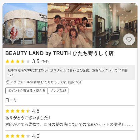
BEAUTY LAND by TRUTH ひたち野うしく店
3.5
(4件)
駐車場完備で30代女性のライフスタイルに合わせた提案。豊富なメニューでツヤ髪
へ！
アクセス：JR常磐線 ひたち野うしく駅 徒歩25分
ポイントが貯まる・使える
メンズ歓迎
口コミ
4.5
ありがとうございました！
対応がとても柔軟で、自分の髪の毛についての悩みやカットの要望もしっかりと聞いてもらえて今の自分に合った髪型にしていただけました。 自分の腕が長いのもあるのですが、ケープがもう少しサイズが大きくて切った髪の毛が服につかなかったら迷わずに全て★5にしちゃうと思います。 またぜひよろしくお願いいたします。
4.0