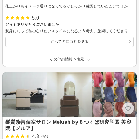
仕上がりもイメージ通りになってるかしっかり確認していただけてよかったです。 座席にドリンクメニューがあったのに、いただけるのかよく分からなかった(どこかのタイミングで訊かれるのかと思っていたら結局提供されなかった)のだけちょっと残念だったので少しマイナスにしました。
5.0
どうもありがとうございました
親身になって私のなりたいスタイルになるよう考え、施術してくださり、とても嬉しく、仕上がりもすごく満足しております。 ヘアケアのアドバイスも丁寧に教えてくださり、感謝しております。 とても居心地が良く、楽しい時間を過ごすことができました…どうもありがとうございました。
すべての口コミを見る
その他の情報を表示
髪質改善個室サロン Meluah by 8 つくば研究学園 美容
院【メルア】
4.8
(4件)