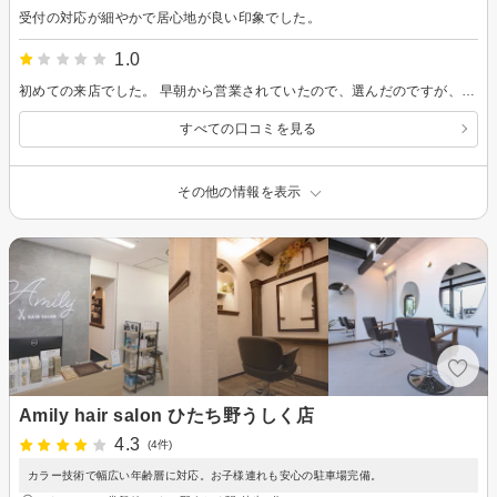
受付の対応が細やかで居心地が良い印象でした。
1.0
初めての来店でした。 早朝から営業されていたので、選んだのですが、プランの確認した時は8,000円位だったのですが、会計時11,000円になっており、ホームケア用のトリートメントです。と渡されました。 次の人が会計待ちしていたので詳細確認する時間もなく、詳細の記載されているレシートもなかったです。 後から電話連絡あって、トリートメントは間違えて渡したので、来店してくださいとのことでしたが、来店出来ない場合は返品出来ないと伝えられましたが、来店困難な理由伝えて返品手続きして貰えました。 時間の条件が合ったので今回初めて来店しましたが、次は選ばないです。 施術に関してはトリートメントは次の日からパサつきが見られました。 私には色々合わなかったです。
すべての口コミを見る
その他の情報を表示
Amily hair salon ひたち野うしく店
4.3
(4件)
カラー技術で幅広い年齢層に対応。お子様連れも安心の駐車場完備。