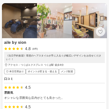
aile by sion
4.8
(4件)
《当日予約歓迎》理想のヘアスタイルが手に入る☆彡幅広いデザインをお任せくださ
い！！
アクセス：つくばエクスプレス つくば駅 徒歩8分
◎ 本日空席あり
ポイントが貯まる・使える
メンズ歓迎
口コミ
4.5
雰囲気
オシャレな雰囲気な店内がとても良かった。
4.5