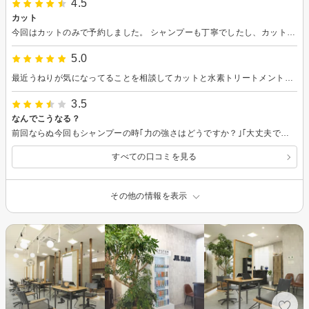
4.5
カット
今回はカットのみで予約しました。 シャンプーも丁寧でしたし、カットも丁寧にしていただきました。ボブぐらいにしたいという、ざっくりとした希望しか考えていなかったのですが、細かく提案していただいたり、切りながら調整してくださいました。切ってくださった方の雰囲気が好きな感じで私には合っていました。 また同じ方にお願いしたいと思いました。
5.0
最近うねりが気になってることを相談してカットと水素トリートメントをしました。とても丁寧にわかりやすく説明していただき有難うございました。また次回もお願いしたいと思います。
3.5
なんでこうなる？
前回ならぬ今回もシャンプーの時｢力の強さはどうですか？｣｢大丈夫です｣と答えたのにだんだん力が強くなっていき、それだけならいいのですが、シャンプーも後頭部はヘアカラーを流すだけでシャンプーしてもらえず。右側洗ったり左側洗ったり、とあっちこっちしていて、はっきりいってガサツでした。 マッサージも、どこをやってくれたのかな、って思うくらいのものでした。 いつもだったらすっきりするのに。
すべての口コミを見る
その他の情報を表示