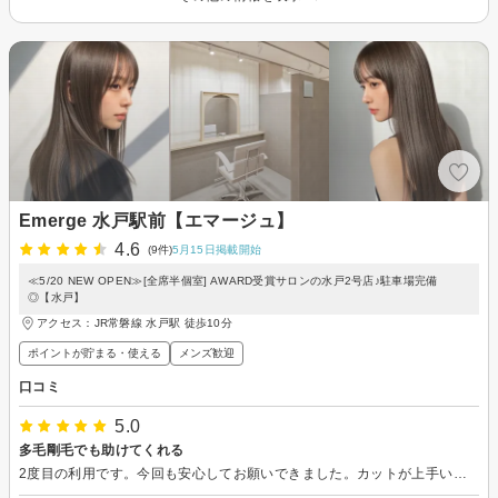
Emerge 水戸駅前【エマージュ】
4.6
(9件)
5月15日掲載開始
≪5/20 NEW OPEN≫[全席半個室] AWARD受賞サロンの水戸2号店♪駐車場完備
◎【水戸】
アクセス：JR常磐線 水戸駅 徒歩10分
ポイントが貯まる・使える
メンズ歓迎
口コミ
5.0
多毛剛毛でも助けてくれる
2度目の利用です。今回も安心してお願いできました。カットが上手いので、セットが楽なんです！またよろしくお願いします♪