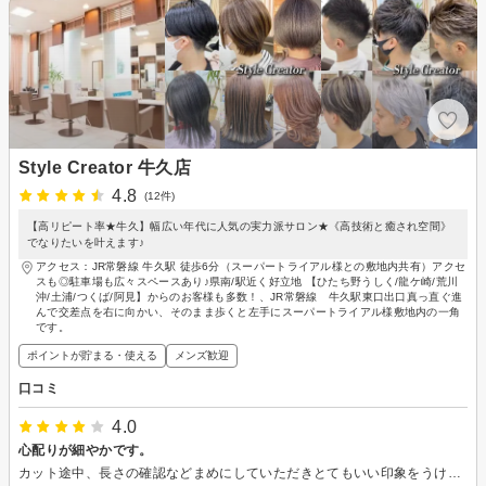
Style Creator 牛久店
4.8
(12件)
【高リピート率★牛久】幅広い年代に人気の実力派サロン★《高技術と癒され空間》
でなりたいを叶えます♪
アクセス：JR常磐線 牛久駅 徒歩6分（スーパートライアル様との敷地内共有）アクセ
スも◎駐車場も広々スペースあり♪県南/駅近く好立地 【ひたち野うしく/龍ケ崎/荒川
沖/土浦/つくば/阿見】からのお客様も多数！、JR常磐線 牛久駅東口出口真っ直ぐ進
んで交差点を右に向かい、そのまま歩くと左手にスーパートライアル様敷地内の一角
です。
ポイントが貯まる・使える
メンズ歓迎
口コミ
4.0
心配りが細やかです。
カット途中、長さの確認などまめにしていただきとてもいい印象をうけました。 聞かれないと、こちらからは言いづらいもので。。 家族からも、カラーやカットしたスタイルをとても若く見えると褒められました。 頭皮へのカラー剤の痛み具合も気をつけていただき、ありがとうございました。