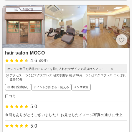
hair salon MOCO
4.6
(50件)
オシャレ女子も納得のトレンドを取り入れたデザインで垢抜けヘアに・・・♪♪
アクセス：つくばエクスプレス 研究学園駅 徒歩30分、つくばエクスプレス つくば駅
徒歩30分
◎ 本日空席あり
ポイントが貯まる・使える
メンズ歓迎
口コミ
5.0
今回もありがとうございました！ お見せしたイメージ写真の通りに仕上げていただき、大満足です。 また次回もよろしくお願いいたします！
5.0