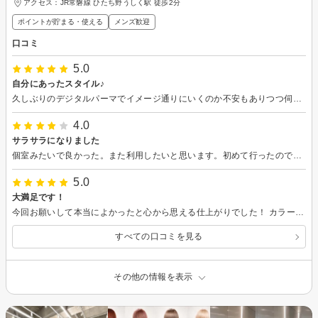
アクセス：JR常磐線 ひたち野うしく駅 徒歩2分
ポイントが貯まる・使える
メンズ歓迎
口コミ
5.0
自分にあったスタイル♪
久しぶりのデジタルパーマでイメージ通りにいくのか不安もありつつ伺いましたがカウンセリングもしっかりとプロ目線でのアドバイスをいただきながらスタイルを決められたので安心してお任せすることができました。 仕上がりもイメージ通りで私にあったスタイルを作ってくださったのでとても気に入りました♪ 毎日のケアとしてシャンプーやトリートメント、オイルなども良いものを紹介していただき、今後のケアの面まで丁寧に説明していただけてとても満足です。 次回もよろしくお願いいたします。
4.0
サラサラになりました
個室みたいで良かった。また利用したいと思います。初めて行ったので場所が分かりづらく、お隣さんの美容院に行ってしまいました。髪もサラサラになりました。ありがとうございます！
5.0
大満足です！
今回お願いして本当によかったと心から思える仕上がりでした！ カラーもカットも理想通りで大満足です！ 自分でセットするのも楽しみです♪ カウンセリングもとても丁寧で、 細かいところまでしっかり汲み取ってくださり、 安心してお任せすることができました。 トリートメントも感動レベルでした！ スタッフの皆さんも話しやすくて、 最初から最後まで居心地がよかったです☆ 素敵な時間を過ごせました。またぜひお願いしたいと思えるお店に出会えて嬉しいです！ ありがとうございました！
すべての口コミを見る
その他の情報を表示