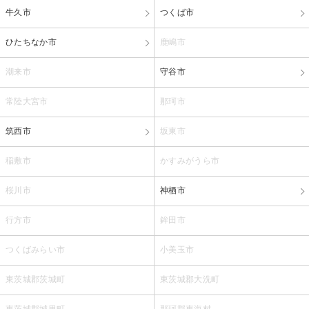
牛久市
つくば市
ひたちなか市
鹿嶋市
潮来市
守谷市
常陸大宮市
那珂市
筑西市
坂東市
稲敷市
かすみがうら市
桜川市
神栖市
行方市
鉾田市
つくばみらい市
小美玉市
東茨城郡茨城町
東茨城郡大洗町