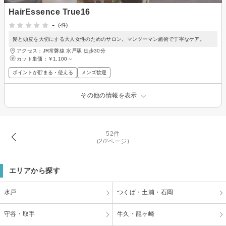
HairEssence True16
-
(-件)
髪と頭皮を大切にする大人女性のためのサロン。マンツーマン施術で丁寧なケア。
アクセス：JR常磐線 水戸駅 徒歩30分
カット単価：
￥1,100～
ポイントが貯まる・使える
メンズ歓迎
その他の情報を表示
52件
(2/2ページ)
エリアから探す
水戸
つくば・土浦・石岡
守谷・取手
牛久・龍ヶ崎