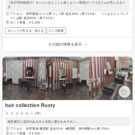
《当日予約歓迎◎》オシャレをとことん楽しもう♪♪理想のヘアスタイルが手に入る☆
彡
アクセス：JR常磐線 ひたち野うしく駅 徒歩46分（車で10分）、つくばエクスプレス
つくば駅 徒歩99分（車で15分）
カット単価：
￥3,300～
ポイントが貯まる・使える
メンズ歓迎
その他の情報を表示
hair collection Rusty
-
(-件)
縮毛矯正に定評のある大人女性に愛されるサロン。
アクセス：JR常磐線 磯原駅 徒歩25分（磯原駅、南中郷駅から車で5分）
カット単価：
￥3,300～