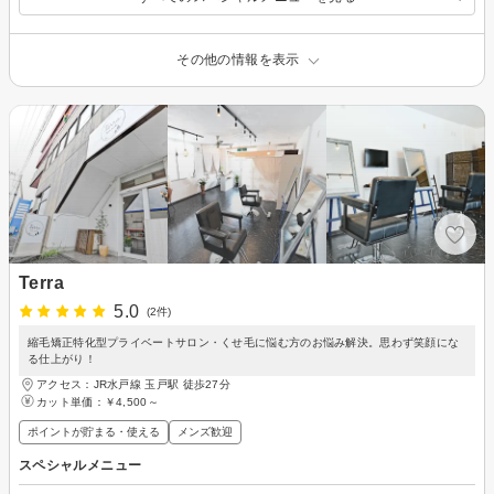
その他の情報を表示
Terra
5.0
(2件)
縮毛矯正特化型プライベートサロン・くせ毛に悩む方のお悩み解決。思わず笑顔にな
る仕上がり！
アクセス：JR水戸線 玉戸駅 徒歩27分
カット単価：
￥4,500～
ポイントが貯まる・使える
メンズ歓迎
スペシャルメニュー