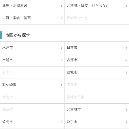
鹿嶋・水郷周辺
北茨城・日立・ひたちなか
古河・常総・筑西
茨城県その他
市区から探す
水戸市
日立市
土浦市
古河市
石岡市
結城市
龍ケ崎市
下妻市
常総市
常陸太田市
高萩市
北茨城市
笠間市
取手市