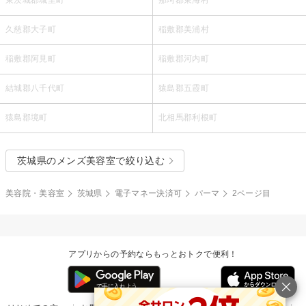
東茨城郡城里町
那珂郡東海村
久慈郡大子町
稲敷郡美浦村
稲敷郡阿見町
稲敷郡河内町
結城郡八千代町
猿島郡五霞町
猿島郡境町
北相馬郡利根町
茨城県のメンズ美容室で絞り込む
美容院・美容室
茨城県
電子マネー決済可
パーマ
2ページ目
アプリからの予約ならもっとおトクで便利！