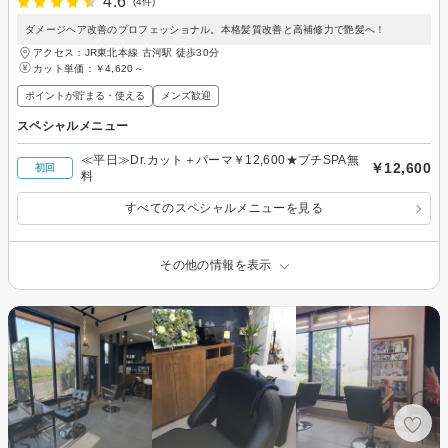
4.6
(4件)
ダメージヘア改善のプロフェッショナル。本格髪質改善と高補修力で艶髪へ！
アクセス：JR東北本線 古河駅 徒歩30分
カット単価：
￥4,620～
ポイントが貯まる・使える
メンズ歓迎
スペシャルメニュー
≪平日≫Dr.カット＋パーマ￥12,600★プチSPA無
￥12,600
初回
料
すべてのスペシャルメニューを見る
その他の情報を表示