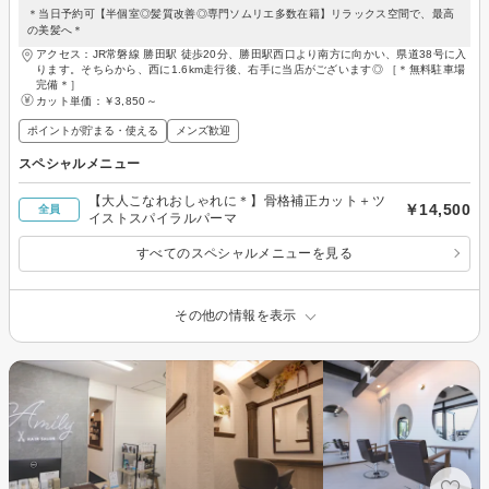
＊当日予約可【半個室◎髪質改善◎専門ソムリエ多数在籍】リラックス空間で、最高
の美髪へ＊
アクセス：JR常磐線 勝田駅 徒歩20分、勝田駅西口より南方に向かい、県道38号に入
ります。そちらから、西に1.6km走行後、右手に当店がございます◎ ［＊無料駐車場
完備＊］
カット単価：
￥3,850～
ポイントが貯まる・使える
メンズ歓迎
スペシャルメニュー
【大人こなれおしゃれに＊】骨格補正カット＋ツ
￥14,500
全員
イストスパイラルパーマ
すべてのスペシャルメニューを見る
その他の情報を表示