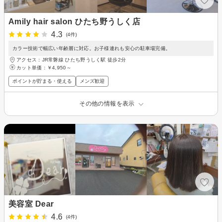
Amily hair salon ひたち野うしく店
4.3
(4件)
カラー技術で幅広い年齢層に対応。お子様連れも安心の駐車場完備。
アクセス：JR常磐線 ひたち野うしく駅 徒歩2分
カット単価：
￥4,950～
ポイントが貯まる・使える
メンズ歓迎
その他の情報を表示
美容室 Dear
4.6
(4件)