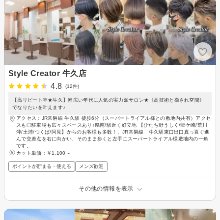
Style Creator 牛久店
4.8
(12件)
【高リピート率★牛久】幅広い年代に人気の実力派サロン★《高技術と癒され空間》
でなりたいを叶えます♪
アクセス：JR常磐線 牛久駅 徒歩6分（スーパートライアル様との敷地内共有）アクセ
スも◎駐車場も広々スペースあり♪県南/駅近く好立地 【ひたち野うしく/龍ケ崎/荒川
沖/土浦/つくば/阿見】からのお客様も多数！、JR常磐線 牛久駅東口出口真っ直ぐ進
んで交差点を右に向かい、そのまま歩くと左手にスーパートライアル様敷地内の一角
です。
カット単価：
￥1,100～
ポイントが貯まる・使える
メンズ歓迎
その他の情報を表示