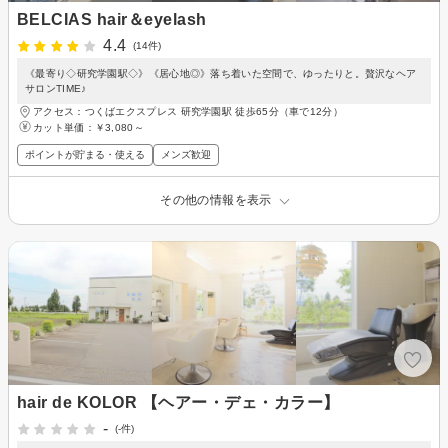
BELCIAS hair＆eyelash
4.4
(14件)
《最寄り◇研究学園駅◇》《居心地◎》落ち着いた空間で、ゆったりと。贅沢なヘア
サロンTIME♪
アクセス：つくばエクスプレス 研究学園駅 徒歩65分（車で12分）
カット単価：
￥3,080～
ポイントが貯まる・使える
メンズ歓迎
その他の情報を表示
hair de KOLOR 【ヘアー・デェ・カラー】
-
(-件)