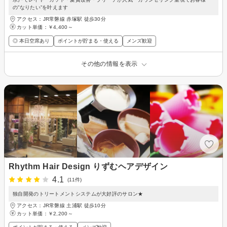
の”なりたい”を叶えます
アクセス：JR常磐線 赤塚駅 徒歩30分
カット単価：
￥4,400～
◎ 本日空席あり
ポイントが貯まる・使える
メンズ歓迎
その他の情報を表示
Rhythm Hair Design りずむヘアデザイン
4.1
(11件)
独自開発のトリートメントシステムが大好評のサロン★
アクセス：JR常磐線 土浦駅 徒歩10分
カット単価：
￥2,200～