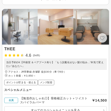
THEE
4.6
(54件)
当日予約OK【半個室 ＆ペアブース有り】「もう誤魔化せない髪の悩み…“本気で変え
たい”あなたへ」
アクセス：JR常磐線 赤塚駅 徒歩30分（車で8分）
カット単価：
￥3,850～
ポイントが貯まる・使える
メンズ歓迎
スペシャルメニュー
【無造作おしゃれ◎】骨格補正カット＋ツイスト
￥14,500
全員
スパイラルパーマ
すべてのスペシャルメニューを見る