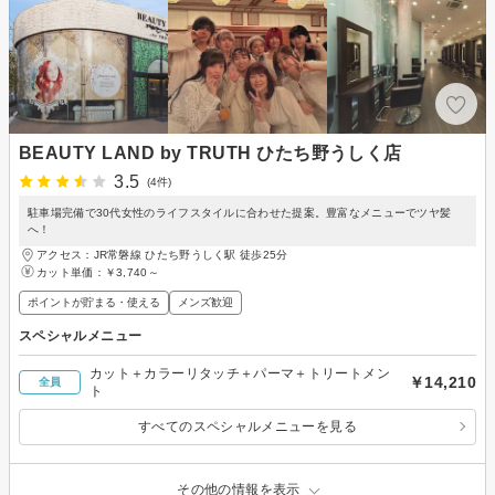
BEAUTY LAND by TRUTH ひたち野うしく店
3.5
(4件)
駐車場完備で30代女性のライフスタイルに合わせた提案。豊富なメニューでツヤ髪
へ！
アクセス：JR常磐線 ひたち野うしく駅 徒歩25分
カット単価：
￥3,740～
ポイントが貯まる・使える
メンズ歓迎
スペシャルメニュー
カット＋カラーリタッチ＋パーマ＋トリートメン
￥14,210
全員
ト
すべてのスペシャルメニューを見る
その他の情報を表示