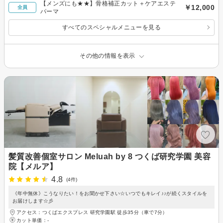
【メンズにも★★】骨格補正カット＋ケアエステ
￥12,000
全員
パーマ
すべてのスペシャルメニューを見る
その他の情報を表示
髪質改善個室サロン Meluah by 8 つくば研究学園 美容
院【メルア】
4.8
(4件)
《年中無休》こうなりたい！をお聞かせ下さい☆いつでもキレイ♪♪が続くスタイルを
お届けします☆彡
アクセス：つくばエクスプレス 研究学園駅 徒歩35分（車で7分）
カット単価：
-