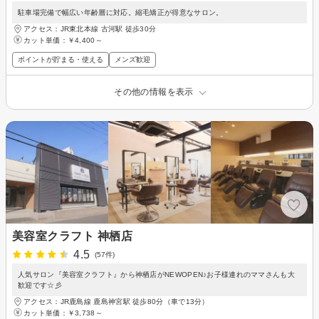
駐車場完備で幅広い年齢層に対応。縮毛矯正が得意なサロン。
アクセス：JR東北本線 古河駅 徒歩30分
カット単価：
￥4,400～
ポイントが貯まる・使える
メンズ歓迎
その他の情報を表示
美容室クラフト 神栖店
4.5
(57件)
人気サロン『美容室クラフト』から神栖店がNEWOPEN♪お子様連れのママさんも大
歓迎です☆彡
アクセス：JR鹿島線 鹿島神宮駅 徒歩80分（車で13分）
カット単価：
￥3,738～