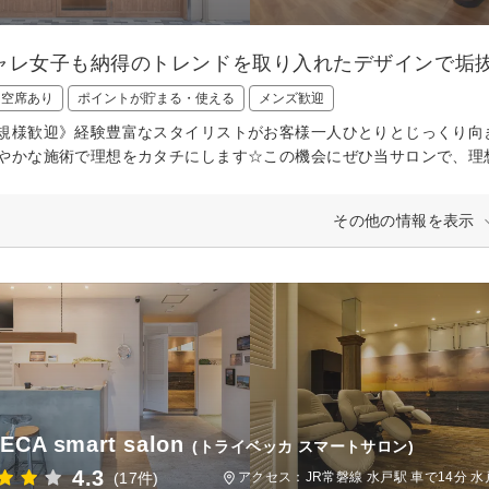
ャレ女子も納得のトレンドを取り入れたデザインで垢抜
日空席あり
ポイントが貯まる・使える
メンズ歓迎
規様歓迎》経験豊富なスタイリストがお客様一人ひとりとじっくり向き
やかな施術で理想をカタチにします☆この機会にぜひ当サロンで、理
その他の情報を表示
ECA smart salon
(トライベッカ スマートサロン)
4.3
(17件)
アクセス：JR常磐線 水戸駅 車で14分