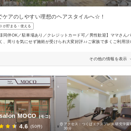
でケアのしやすい理想のヘアスタイルへ☆！
トが貯まる・使える
様同伴OK／駐車場あり／クレジットカード可／男性歓迎】ママさん
く、周りを気にせず施術が受けられ大変好評♪♪ご家族で多くご利用頂
その他の情報を表示
 salon MOCO
(モコ)
アクセス：つくばエクスプレス 研究学園駅
4.6
(50件)
30分