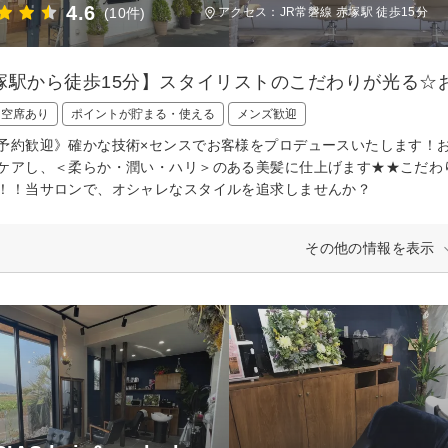
4.6
(10件)
アクセス：JR常磐線 赤塚駅 徒歩15分
塚駅から徒歩15分】スタイリストのこだわりが光る☆
日空席あり
ポイントが貯まる・使える
メンズ歓迎
予約歓迎》確かな技術×センスでお客様をプロデュースいたします！
ケアし、＜柔らか・潤い・ハリ＞のある美髪に仕上げます★★こだわ
！！当サロンで、オシャレなスタイルを追求しませんか？
その他の情報を表示