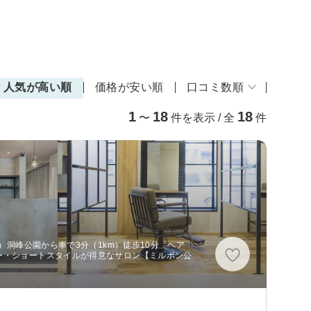
人気が高い順
価格が安い順
口コミ数順
1
18
18
〜
件を表示 / 全
件
m）洞峰公園から車で3分（1km）徒歩10分 ヘア
ー・ショートスタイルが得意なサロン【ミルボン公