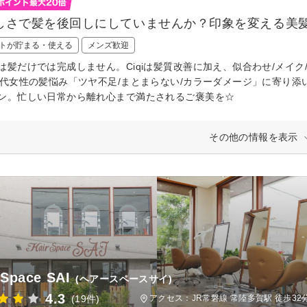
しさで髪を後回しにしていませんか？印象を変える美
トが貯まる・使える
メンズ歓迎
は髪だけでは完成しません。Ciqiは髪質改善に加え、似合わせ/メイ
0代女性の髪悩み「ツヤ不足/まとまらない/カラーダメージ」に寄り
ン。忙しい日常から離れ心まで満たされるご褒美を☆
その他の情報を表示
 Space SAI
(ヘアースペースサイ)
4.3
(19件)
アクセス：JR常磐線 常陸多賀駅 徒歩32