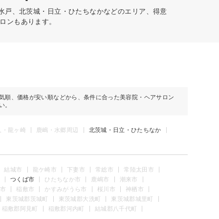
、水戸、北茨城・日立・ひたちなかなどのエリア、得意
ロンもあります。
気順、価格が安い順などから、条件に合った美容院・ヘアサロン
い。
久・龍ヶ崎
鹿嶋・水郷周辺
北茨城・日立・ひたちなか
結城市
龍ケ崎市
下妻市
常総市
常陸太田市
つくば市
ひたちなか市
鹿嶋市
潮来市
市
稲敷市
かすみがうら市
桜川市
神栖市
東茨城郡茨城町
東茨城郡大洗町
東茨城郡城里町
稲敷郡阿見町
稲敷郡河内町
結城郡八千代町