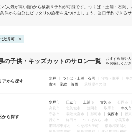
ン(人気が高い順)から検索＆予約が可能です。つくば・土浦・石岡
の条件から自分にピッタリの施術を見つけましょう。当日予約できるサ
ー決済可
おすすめ順や人
県の子供・キッズカットのサロン一覧
をお探しくださ
水戸
つくば・土浦・石岡
守谷・取手
牛
リアから探す
古河・常総・筑西
茨城県その他
水戸市
日立市
土浦市
古河市
石岡市
高萩市
北茨城市
笠間市
取手市
牛久市
守谷市
常陸大宮市
那珂市
筑西市
坂東
区から探す
行方市
鉾田市
つくばみらい市
小美玉市
那珂郡東海村
久慈郡大子町
稲敷郡美浦村
猿島郡五霞町
猿島郡境町
北相馬郡利根町