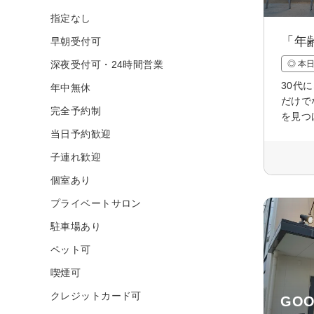
指定なし
「年
早朝受付可
深夜受付可・24時間営業
◎ 本
30代
年中無休
だけで
完全予約制
を見つ
当日予約歓迎
子連れ歓迎
個室あり
プライベートサロン
駐車場あり
ペット可
喫煙可
クレジットカード可
GOO