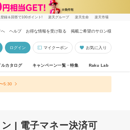
登録＆回答で100ポイント!
楽天グループ
楽天生命
楽天市場
方へ
ヘルプ
お得な情報を受け取る
掲載ご希望のサロン様
ログイン
マイクーポン
お気に入り
イルカタログ
キャンペーン一覧・特集
Raku Lab
5:30
 | 電子マネー決済可