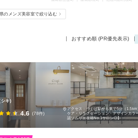
県のメンズ美容室で絞り込む
おすすめ順 (PR優先表示)
(シキ)
アクセス：つくば駅から車で5分（1.5k
4.6
(78件)
ケア・リラクゼーション・デザインカラ
認ソムリエ在籍No.1サロン◎】