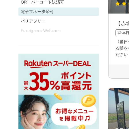
QR・バーコード決済可
電子マネー決済可
バリアフリー
【赤
Foreigners Welcome
◎ 本
《当日
る髪を
ださい