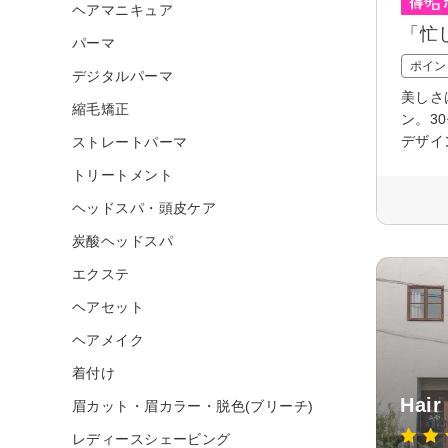
ヘアマニキュア
「忙
パーマ
ポイン
デジタルパーマ
美しさ
縮毛矯正
ン。3
デザイ
ストレートパーマ
トリートメント
ヘッドスパ・頭皮ケア
炭酸ヘッドスパ
エクステ
ヘアセット
ヘアメイク
着付け
Hair
眉カット・眉カラー・脱色(ブリーチ)
レディースシェービング