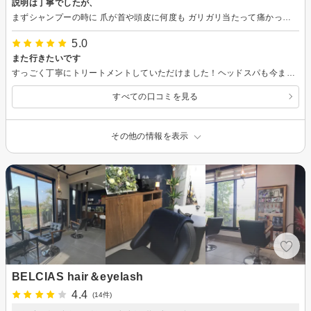
説明は丁寧でしたが、
まずシャンプーの時に 爪が首や頭皮に何度も ガリガリ当たって痛かったです。 ネイルチップ？を付けてもいいと 思いますが、その辺は 気をつけてほしかったです。 あとカットは正直残念でした、 ドライヤーのときから既に思って ましたがこれ以上変にイジられても 余計困るので黙ってました。 カラーやトリートメントの説明などは 良かったです。 ありがとうございました。
5.0
また行きたいです
すっごく丁寧にトリートメントしていただけました！ヘッドスパも今までやったものとは違うスッキリ感がありました。お伺いした時はパッサパサで恥ずかしいヘアでしたが、施術中にみるみる輝いてきて、もう完成前からニマニマ顔がほころんでしまいました。最後は丁寧にブロー&アイロンでカールつけてくださり、とってもいい感じに。思わず、そのままルンルンでお出かけに行きました！自分へのご褒美のリラクゼーションだけでなく、髪もツヤツヤになるし、帰ってから気づいたけど、眉間のシワが薄くなってる！続けて通いたい！と強く思いました。説明もとても丁寧で、こちらの意向を確認しながら進めてくださり、とても信頼できました。
すべての口コミを見る
その他の情報を表示
BELCIAS hair＆eyelash
4.4
(14件)