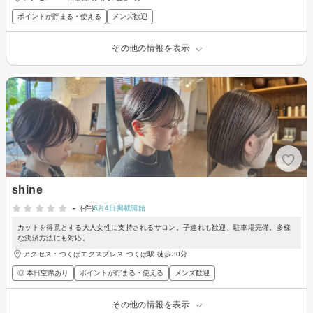
ポイントが貯まる・使える
メンズ歓迎
その他の情報を表示
shine
-
(-件)
6月4日掲載開始
カットを得意とする大人女性に支持されるサロン。子連れも歓迎、駐車場完備。多様
な決済方法にも対応。
アクセス：つくばエクスプレス つくば駅 徒歩30分
◎ 本日空席あり
ポイントが貯まる・使える
メンズ歓迎
その他の情報を表示