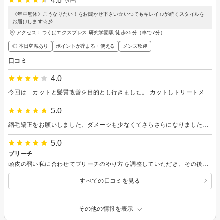
4.8
(4件)
《年中無休》こうなりたい！をお聞かせ下さい☆いつでもキレイ♪♪が続くスタイルを
お届けします☆彡
アクセス：つくばエクスプレス 研究学園駅 徒歩35分（車で7分）
◎ 本日空席あり
ポイントが貯まる・使える
メンズ歓迎
口コミ
4.0
今回は、カットと髪質改善を目的とし行きました。 カットしトリートメントをし熱を加えてブローしへアアイロでストーレートに綺麗になりました。 トリートメント効果は1ヶ月だそうです。私の髪の毛は地毛のパーマをかけたようにくるくるなので1日でストーレートは戻りました。ストーレートにしたいなら縮毛矯正がお薦めです。
5.0
縮毛矯正をお願いしました。ダメージも少なくてさらさらになりました！とてもよかったです。
5.0
ブリーチ
頭皮の弱い私に合わせてブリーチのやり方を調整していただき、その後の皮膚トラブルが起きませんでした！ 今回もありがとうございました！
すべての口コミを見る
その他の情報を表示