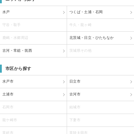
水戸
つくば・土浦・石岡
守谷・取手
牛久・龍ヶ崎
鹿嶋・水郷周辺
北茨城・日立・ひたちなか
古河・常総・筑西
茨城県その他
市区から探す
水戸市
日立市
土浦市
古河市
石岡市
結城市
龍ケ崎市
下妻市
常総市
常陸太田市