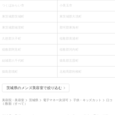
つくばみらい市
小美玉市
東茨城郡茨城町
東茨城郡大洗町
東茨城郡城里町
那珂郡東海村
久慈郡大子町
稲敷郡美浦村
稲敷郡阿見町
稲敷郡河内町
結城郡八千代町
猿島郡五霞町
猿島郡境町
北相馬郡利根町
茨城県のメンズ美容室で絞り込む
美容院・美容室
茨城県
電子マネー決済可
子供・キッズカット
口コ
ミ数順（すべて）