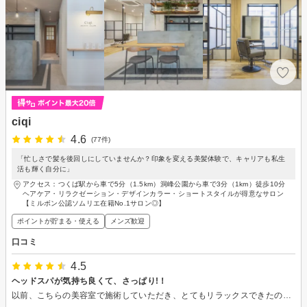
ciqi
4.6
(77件)
「忙しさで髪を後回しにしていませんか？印象を変える美髪体験で、キャリアも私生
活も輝く自分に」
アクセス：つくば駅から車で5分（1.5km）洞峰公園から車で3分（1km）徒歩10分
ヘアケア・リラクゼーション・デザインカラー・ショートスタイルが得意なサロン
【ミルボン公認ソムリエ在籍No.1サロン◎】
ポイントが貯まる・使える
メンズ歓迎
口コミ
4.5
ヘッドスパが気持ち良くて、さっぱり!！
以前、こちらの美容室で施術していただき、とてもリラックスできたので、２回目をお願いしました。家でのケアでは出来ないヘッドスパが気持ちよく、頭が軽くなった感じがします。 髪の毛も扱いやすくカットしていただき、サラサラの仕上がりでした。またこちらに伺いたいと思います。