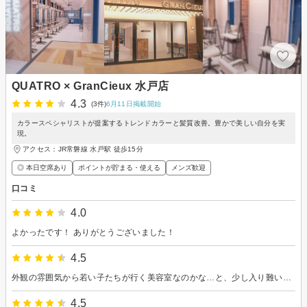
QUATRO × GranCieux 水戸店
4.3
(3件)
6月11日掲載開始
カラースペシャリストが提案するトレンドカラーと髪質改善。豊かで美しい自分を実
現。
アクセス：JR常磐線 水戸駅 徒歩15分
◎ 本日空席あり
ポイントが貯まる・使える
メンズ歓迎
口コミ
4.0
よかったです！ ありがとうございました！
4.5
外観の雰囲気から若い子たちが行く美容室なのかな…と、少し入り難い感じが以前からしていましたが、急遽旅行の予定もあり、髪のうねりをどうにかしたく意を決して予約しました。担当して下さった方は、とても気さくな方でお話しをして下さりとても楽しい時間でした。髪もアドバイスをいただき、丁寧な施術をしていただき伺って良かったと思いました。また利用させていただきます。ありがとうございました。
4.5