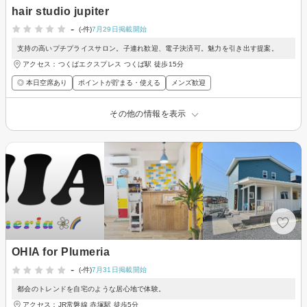
hair studio jupiter
-
(-件)
7月29日掲載開始
支持の高いプチプライスサロン。子連れ歓迎、電子決済可。魅力を引き出す提案。
アクセス：つくばエクスプレス つくば駅 徒歩15分
◎ 本日空席あり
ポイントが貯まる・使える
メンズ歓迎
その他の情報を表示
OHIA for Plumeria
-
(-件)
7月31日掲載開始
都会のトレンドを自宅のような居心地で体験。
アクセス：JR常磐線 赤塚駅 徒歩5分