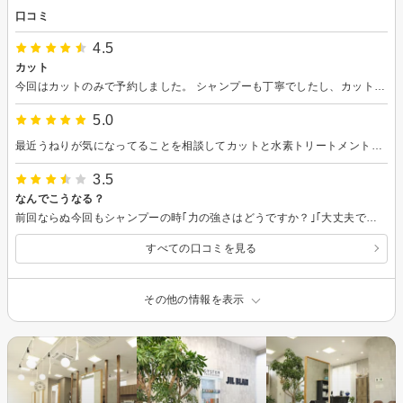
口コミ
4.5
カット
今回はカットのみで予約しました。 シャンプーも丁寧でしたし、カットも丁寧にしていただきました。ボブぐらいにしたいという、ざっくりとした希望しか考えていなかったのですが、細かく提案していただいたり、切りながら調整してくださいました。切ってくださった方の雰囲気が好きな感じで私には合っていました。 また同じ方にお願いしたいと思いました。
5.0
最近うねりが気になってることを相談してカットと水素トリートメントをしました。とても丁寧にわかりやすく説明していただき有難うございました。また次回もお願いしたいと思います。
3.5
なんでこうなる？
前回ならぬ今回もシャンプーの時｢力の強さはどうですか？｣｢大丈夫です｣と答えたのにだんだん力が強くなっていき、それだけならいいのですが、シャンプーも後頭部はヘアカラーを流すだけでシャンプーしてもらえず。右側洗ったり左側洗ったり、とあっちこっちしていて、はっきりいってガサツでした。 マッサージも、どこをやってくれたのかな、って思うくらいのものでした。 いつもだったらすっきりするのに。
すべての口コミを見る
その他の情報を表示