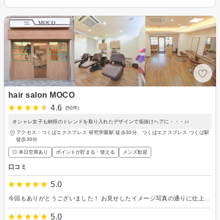
hair salon MOCO
4.6
(50件)
オシャレ女子も納得のトレンドを取り入れたデザインで垢抜けヘアに・・・♪♪
アクセス：つくばエクスプレス 研究学園駅 徒歩30分、つくばエクスプレス つくば駅
徒歩30分
◎ 本日空席あり
ポイントが貯まる・使える
メンズ歓迎
口コミ
5.0
今回もありがとうございました！ お見せしたイメージ写真の通りに仕上げていただき、大満足です。 また次回もよろしくお願いいたします！
5.0