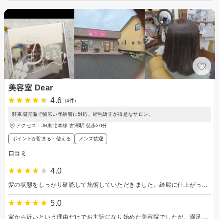
美容室 Dear
4.6
(4件)
駐車場完備で幅広い年齢層に対応。縮毛矯正が得意なサロン。
アクセス：JR東北本線 古河駅 徒歩30分
ポイントが貯まる・使える
メンズ歓迎
口コミ
4.0
髪の状態をしっかり確認して施術していただきました。綺麗に仕上がって満足です。ありがとうございました。
5.0
家から近いという理由だけでお世話になり始めた美容院でしたが、満足の仕上がりと毎回お話しするのが楽しいです。