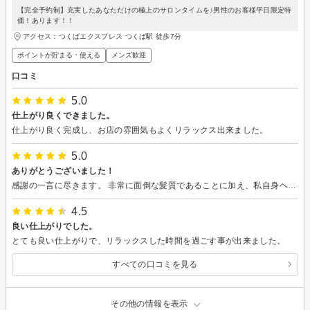
【完全予約制】充実したあなただけの極上のサロンタイムを♪男性のお客様平日限定特
価！あります！！
アクセス：つくばエクスプレス つくば駅 徒歩7分
ポイントが貯まる・使える
メンズ歓迎
口コミ
5.0
仕上がり良くできました。
仕上がり良く完成し、お店の雰囲気もよくリラックス出来ました。
5.0
ありがとうございました！
感謝の一言に尽きます。 非常に面倒な髪質であることに加え、私自身ヘアケアが苦手な部類です。 しかしながらイメージ通り且つケアしやすいように仕上げていただきました。 ヘッドマッサージも抜群で、語彙力が喪失して無になりました。 またお願いしますm(_ _)m
4.5
良い仕上がりでした。
とても良い仕上がりで、リラックスした時間を過ごす事が出来ました。
すべての口コミを見る
その他の情報を表示