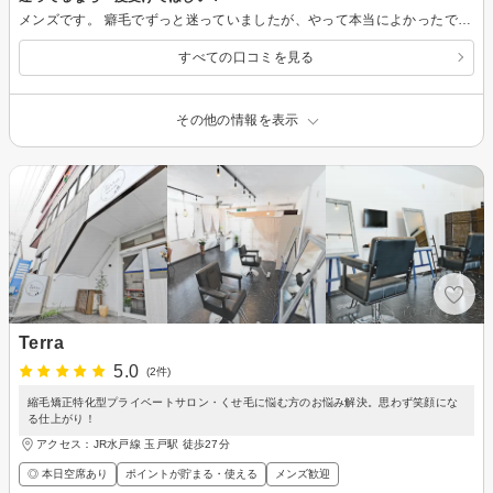
メンズです。 癖毛でずっと迷っていましたが、やって本当によかったです。 料金は約2万円ですが、半年ほど持ちます。毎日アイロンやセットに使っていた朝の時間がほぼいらなくなり、朝のセットがめちゃめちゃ楽になりました。 半年間そのメリットが続くと考えると、コスパはかなり良いと思います。 施術直後は少しペタっとしますが、2日〜1週間ほどで自然になります。シャンプー後に根元をふんわり乾かすと、きれいなストレートになります。 薬剤も、日本で1％ほどしか使われていない特別なものを使っていると聞き、安心感がありました。ダメージも思っていたより気になりませんでした。 迷っている時間があるなら、一度やってみて「あり・なし」を決めた方が早いと思います。自分はやって正解でした。
すべての口コミを見る
その他の情報を表示
Terra
5.0
(2件)
縮毛矯正特化型プライベートサロン・くせ毛に悩む方のお悩み解決。思わず笑顔にな
る仕上がり！
アクセス：JR水戸線 玉戸駅 徒歩27分
◎ 本日空席あり
ポイントが貯まる・使える
メンズ歓迎