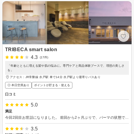
TRIBECA smart salon
4.3
(17件)
「年齢とともに増える髪や肌の悩みに。専門ケアと商品体験ブースで、理想の美しさ
を」
アクセス：JR常磐線 水戸駅 車で14分 水戸駅より最寄りバスあり
◎ 本日空席あり
ポイントが貯まる・使える
口コミ
5.0
満足
今回2回目お世話になりました。 前回から2ヶ月ぶりで、パーマの状態で相談させて頂きました。 仕上がりとても満足しています。 今回もとても好評です！ 次回もよろしくお願いいたします。
3.5