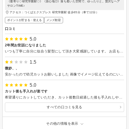
《最寄り◇研究学園駅◇》《居心地◎》落ち着いた空間で、ゆったりと。贅沢なヘア
サロンTIME♪
アクセス：つくばエクスプレス 研究学園駅 徒歩65分（車で12分）
ポイントが貯まる・使える
メンズ歓迎
口コミ
5.0
2年間お世話になりました
いつも丁寧に自分に似合う髪型にして頂き大変感謝しています。 お店も一人でやられているので静かで居心地が良く、観葉植物もたくさんあって落ち着きます。 ヘッドスパはいつも途中で寝てしまうほど気持ちが良いです。 髪型はセットもしやすく整えてくれるのでいつも満足しています。 自分が転勤のため行けなくなってしまうのが残念です。 いつもありがとうございました。
1.5
微妙、、
安かったので幼児カットお願いしました 画像でイメージ伝えてるのにいちいちこちらに確認してきて、わたしは素人なのでわかりません。 仕上がりも微妙で他の美容室でお直しお願いしようと思っています。 カットが上手いか下手かは素人のわたしからしたらわかりませんが、あまりうまくはないと思います。 予約時間から10分待たされたのにお待たせしました。の言葉なにもなくて驚きました。予約時間通りにやってくれないので帰ろうとしたら呼ばれたのでお願いしましたが、二度と行きません。 子供に対しての声掛けも微妙でしたよ。
5.0
カット後も手入れが楽です
希望通りにカットしていただき、カット後数日経過した後も手入れしやすく助かっております。また是非お願いしたいです。
すべての口コミを見る
その他の情報を表示