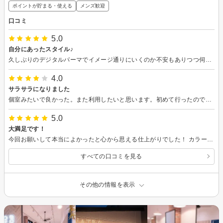
ポイントが貯まる・使える
メンズ歓迎
口コミ
5.0
自分にあったスタイル♪
久しぶりのデジタルパーマでイメージ通りにいくのか不安もありつつ伺いましたがカウンセリングもしっかりとプロ目線でのアドバイスをいただきながらスタイルを決められたので安心してお任せすることができました。 仕上がりもイメージ通りで私にあったスタイルを作ってくださったのでとても気に入りました♪ 毎日のケアとしてシャンプーやトリートメント、オイルなども良いものを紹介していただき、今後のケアの面まで丁寧に説明していただけてとても満足です。 次回もよろしくお願いいたします。
4.0
サラサラになりました
個室みたいで良かった。また利用したいと思います。初めて行ったので場所が分かりづらく、お隣さんの美容院に行ってしまいました。髪もサラサラになりました。ありがとうございます！
5.0
大満足です！
今回お願いして本当によかったと心から思える仕上がりでした！ カラーもカットも理想通りで大満足です！ 自分でセットするのも楽しみです♪ カウンセリングもとても丁寧で、 細かいところまでしっかり汲み取ってくださり、 安心してお任せすることができました。 トリートメントも感動レベルでした！ スタッフの皆さんも話しやすくて、 最初から最後まで居心地がよかったです☆ 素敵な時間を過ごせました。またぜひお願いしたいと思えるお店に出会えて嬉しいです！ ありがとうございました！
すべての口コミを見る
その他の情報を表示