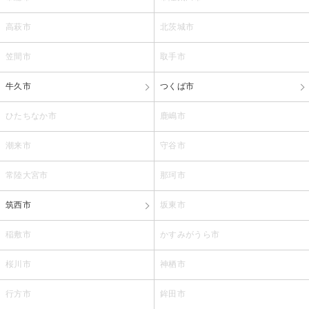
高萩市
北茨城市
笠間市
取手市
牛久市
つくば市
ひたちなか市
鹿嶋市
潮来市
守谷市
常陸大宮市
那珂市
筑西市
坂東市
稲敷市
かすみがうら市
桜川市
神栖市
行方市
鉾田市