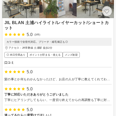
JIL BLAN 土浦ハイライト/レイヤーカット/ショートカ
ット
5.0
(3件)
カラー技術で全世代対応。ブリーチ・縮毛矯正も◎
アクセス：JR常磐線 土浦駅 徒歩2分
◎ 本日空席あり
ポイントが貯まる・使える
メンズ歓迎
口コミ
5.0
髪の事とか何もわかんなかったけど、お店の人が丁寧に教えてくれてわかりやすかった
5.0
丁寧に対応いただきありがとうございました
丁寧にヒアリングしてもらい、一度切り終えてからの再調整も丁寧に対応していただき、希望が難しい場合もきちんと分かりやすく教えていただきました。 駐車場代金も近くのコインパーキング分を施術代から差し引いていただきました。春らしく軽くなり良かったです。
5.0
迷ってるなら一度受けてほしい！