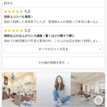
口コミ
5.0
技術もコスパも最高！
初めて利用した美容室でしたが、美容師さんの技術って本当に凄いなと思える美容室でした。理由としては、自分とAIで考えてきた理想を詰め込んだ髪型の方向性をベースにして、実際の髪質・毛量・つむじの向き・骨格・髪の流れやクセを見ながら丁寧にカットしてくれて、更に洗髪後も微調整するこだわりのおかげで「今の自分に一番似合う髪型」になったと思いました。また、驚いたのは料金です。このメニューの内容であれば、場所によっては1万円近くになってもおかしくないのですが、本当にこの料金でいいのかなと思うくらいコスパも最高でした！是非オススメしたい美容室です。また必ずリピートします！
5.0
期待以上の仕上がりに大感激！驚くほどの艶サラ髪に
初めての縮毛矯正で不安と緊張の中、こちらのお店を初めて利用しました。マンツーマンでカウンセリングも丁寧にしてくださり、お話をさせていただく中で、常にお客様を笑顔にしたいという質を重視した誠実な姿勢が伝わってきたので、最初の不安もすぐに和らぎました。 施術は一つ一つの工程がとても細やかで、髪質や状態に合わせて薬剤を調合する徹底ぶりにプロのこだわりを感じました。 仕上がりは期待以上の艶サラで、自分の髪ではないような感覚と10代の頃のような手触りと髪の美しさに驚きと共に大感激しました！またサービスとは思えないほどの本格的なトリートメントやヘッドスパにも大満足でした。 落ち着いた空間で楽しくお話しできたことも含め、初めての縮毛矯正をこちらにお願いして本当に良かったです。 時間をかけて非常に丁寧に施術していただき、誠にありがとうございました！
すべての口コミを見る
その他の情報を表示