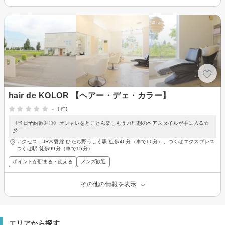
hair de KOLOR 【ヘアー・デェ・カラー】
-
(-件)
《当日予約歓迎◎》オシャレをとことん楽しもう♪♪理想のヘアスタイルが手に入る☆
彡
アクセス：JR常磐線 ひたち野うしく駅 徒歩46分（車で10分）、つくばエクスプレス
つくば駅 徒歩99分（車で15分）
ポイントが貯まる・使える
メンズ歓迎
その他の情報を表示
エリアから探す