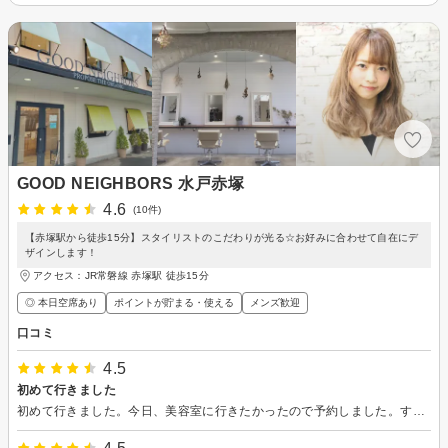
GOOD NEIGHBORS 水戸赤塚
4.6
(10件)
【赤塚駅から徒歩15分】スタイリストのこだわりが光る☆お好みに合わせて自在にデ
ザインします！
アクセス：JR常磐線 赤塚駅 徒歩15分
◎ 本日空席あり
ポイントが貯まる・使える
メンズ歓迎
口コミ
4.5
初めて行きました
初めて行きました。今日、美容室に行きたかったので予約しました。すごく気に入りました。 アドバイスもしてくださり普段は髪の事は気をかけていないが、やってみたいと思っています。 素敵になって自画自賛です。