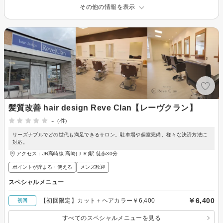
その他の情報を表示
髪質改善 hair design Reve Clan【レーヴクラン】
-
(-件)
リーズナブルでどの世代も満足できるサロン。駐車場や個室完備、様々な決済方法に
対応。
アクセス：JR高崎線 高崎(ＪＲ)駅 徒歩30分
ポイントが貯まる・使える
メンズ歓迎
スペシャルメニュー
￥6,400
【初回限定】カット＋ヘアカラー￥6,400
初回
すべてのスペシャルメニューを見る