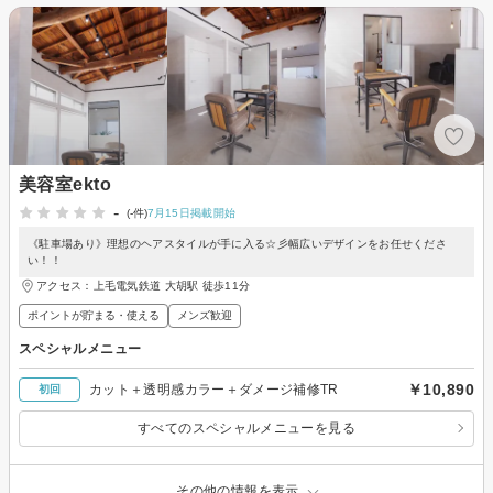
美容室ekto
-
(-件)
7月15日掲載開始
《駐車場あり》理想のヘアスタイルが手に入る☆彡幅広いデザインをお任せくださ
い！！
アクセス：上毛電気鉄道 大胡駅 徒歩11分
ポイントが貯まる・使える
メンズ歓迎
スペシャルメニュー
￥10,890
カット＋透明感カラー＋ダメージ補修TR
初回
すべてのスペシャルメニューを見る
その他の情報を表示