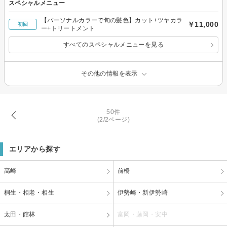
スペシャルメニュー
【パーソナルカラーで旬の髪色】カット+ツヤカラ
￥11,000
初回
ー+トリートメント
すべてのスペシャルメニューを見る
その他の情報を表示
50件
(2/2ページ)
エリアから探す
高崎
前橋
桐生・相老・相生
伊勢崎・新伊勢崎
太田・館林
富岡・藤岡・安中