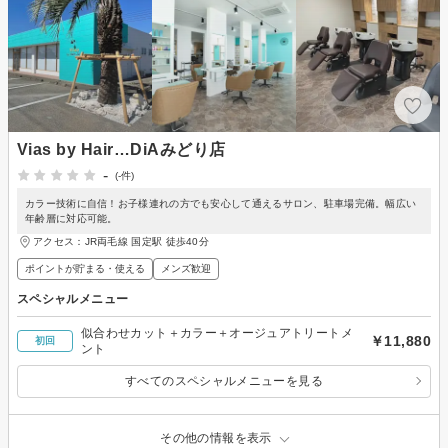
Vias by Hair…DiAみどり店
-
(-件)
カラー技術に自信！お子様連れの方でも安心して通えるサロン、駐車場完備。幅広い
年齢層に対応可能。
アクセス：JR両毛線 国定駅 徒歩40分
ポイントが貯まる・使える
メンズ歓迎
スペシャルメニュー
似合わせカット＋カラー＋オージュアトリートメ
￥11,880
初回
ント
すべてのスペシャルメニューを見る
その他の情報を表示