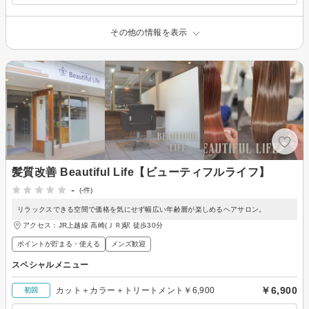
その他の情報を表示
髪質改善 Beautiful Life【ビューティフルライフ】
-
(-件)
リラックスできる空間で価格を気にせず幅広い年齢層が楽しめるヘアサロン。
アクセス：JR上越線 高崎(ＪＲ)駅 徒歩30分
ポイントが貯まる・使える
メンズ歓迎
スペシャルメニュー
￥6,900
カット＋カラー＋トリートメント￥6,900
初回