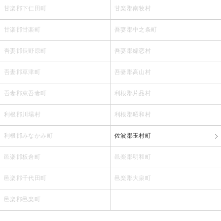
甘楽郡下仁田町
甘楽郡南牧村
甘楽郡甘楽町
吾妻郡中之条町
吾妻郡長野原町
吾妻郡嬬恋村
吾妻郡草津町
吾妻郡高山村
吾妻郡東吾妻町
利根郡片品村
利根郡川場村
利根郡昭和村
利根郡みなかみ町
佐波郡玉村町
邑楽郡板倉町
邑楽郡明和町
邑楽郡千代田町
邑楽郡大泉町
邑楽郡邑楽町