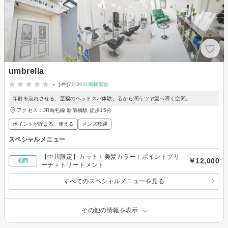
umbrella
-
(-件)
7月30日掲載開始
年齢を忘れさせる、至福のヘッドスパ体験。芯から潤うツヤ髪へ導く空間。
アクセス：JR両毛線 新前橋駅 徒歩15分
ポイントが貯まる・使える
メンズ歓迎
スペシャルメニュー
【中川限定】カット＋美髪カラー＋ポイントブリ
￥12,000
初回
ーチ＋トリートメント
すべてのスペシャルメニューを見る
その他の情報を表示