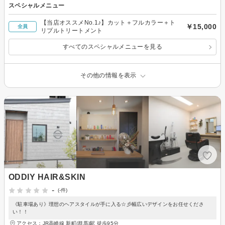
スペシャルメニュー
【当店オススメNo.1♪】カット＋フルカラー＋ト
￥15,000
全員
リプルトリートメント
すべてのスペシャルメニューを見る
その他の情報を表示
ODDIY HAIR&SKIN
-
(-件)
《駐車場あり》理想のヘアスタイルが手に入る☆彡幅広いデザインをお任せくださ
い！！
アクセス：JR高崎線 新町(群馬)駅 徒歩95分