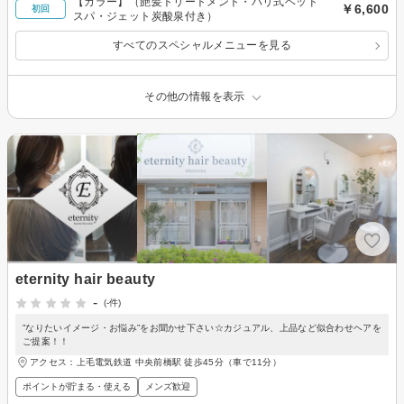
【カラー】（艶髪トリートメント・バリ式ヘッド
￥6,600
初回
スパ・ジェット炭酸泉付き）
すべてのスペシャルメニューを見る
その他の情報を表示
eternity hair beauty
-
(-件)
”なりたいイメージ・お悩み”をお聞かせ下さい☆カジュアル、上品など似合わせヘアを
ご提案！！
アクセス：上毛電気鉄道 中央前橋駅 徒歩45分（車で11分）
ポイントが貯まる・使える
メンズ歓迎