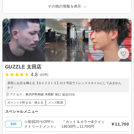
その他の情報を表示
GUZZLE 太田店
4.8
(10件)
原宿にお店を構える【ＧＵＺＺＬＥ】の２号店でトレンドスタイルにしてみません
か？
アクセス：東武伊勢崎線 木崎駅 南口 徒歩20分
ポイントが貯まる・使える
メンズ歓迎
スペシャルメニュー
☆初回20％OFF☆ 『カット＆カラー&クイッ
￥11,700
初回
クトリートメント』 14630円→11700円