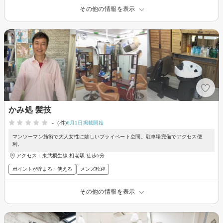
その他の情報を表示
かみ処 髪技
-
(-件)
6月1日掲載開始
マンツーマン施術で大人女性に嬉しいプライベート空間。駐車場完備でアクセス便
利。
アクセス：東武桐生線 相老駅 徒歩5分
ポイントが貯まる・使える
メンズ歓迎
その他の情報を表示