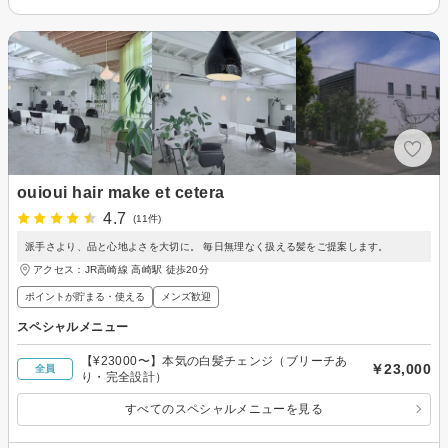
ouioui hair make et cetera
4.7
(11件)
派手さより、品と心地よさを大切に。 毎日無理なく扱える髪をご提案します。
アクセス：JR高崎線 高崎駅 徒歩20分
ポイントが貯まる・使える
メンズ歓迎
スペシャルメニュー
【¥23000〜】本気の白髪チェンジ（ブリーチあ
￥23,000
全員
り・完全設計）
すべてのスペシャルメニューを見る