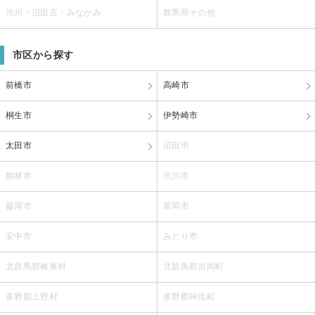
渋川・沼田店・みなかみ
群馬県その他
市区から探す
前橋市
高崎市
桐生市
伊勢崎市
太田市
沼田市
館林市
渋川市
藤岡市
富岡市
安中市
みどり市
北群馬郡榛東村
北群馬郡吉岡町
多野郡上野村
多野郡神流町