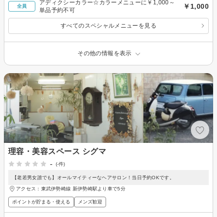
アディクシーカラー☆カラーメニューに￥1,000～
￥1,000
全員
単品予約不可
すべてのスペシャルメニューを見る
その他の情報を表示
理容・美容スペース シグマ
-
(-件)
【老若男女誰でも】オールマイティーなヘアサロン！当日予約OKです。
アクセス：東武伊勢崎線 新伊勢崎駅より車で5分
ポイントが貯まる・使える
メンズ歓迎