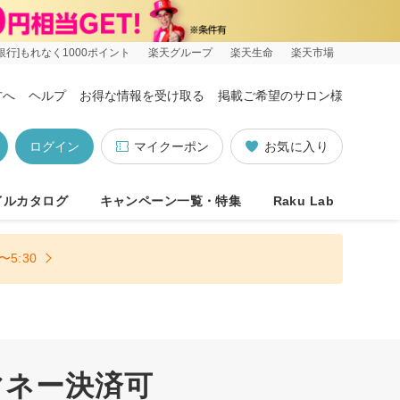
銀行]もれなく1000ポイント
楽天グループ
楽天生命
楽天市場
方へ
ヘルプ
お得な情報を受け取る
掲載ご希望のサロン様
ログイン
マイクーポン
お気に入り
イルカタログ
キャンペーン一覧・特集
Raku Lab
5:30
マネー決済可