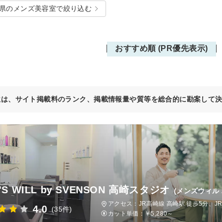
県のメンズ美容室で絞り込む
おすすめ順 (PR優先表示)
位は、サイト掲載料のランク、掲載情報量や質等を総合的に勘案して
'S WILL by SVENSON 高崎スタジオ
(メンズウィル
アクセス：JR高崎線 高崎駅 徒歩5分、J
4.0
(35件)
カット単価：
￥5,280～