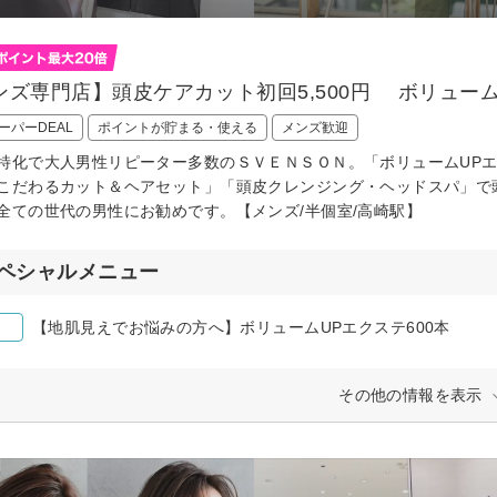
ンズ専門店】頭皮ケアカット初回5,500円 ボリュ
ーパーDEAL
ポイントが貯まる・使える
メンズ歓迎
特化で大人男性リピーター多数のＳＶＥＮＳＯＮ。「ボリュームUPエ
こだわるカット＆ヘアセット」「頭皮クレンジング・ヘッドスパ」で
全ての世代の男性にお勧めです。【メンズ/半個室/高崎駅】
ペシャルメニュー
【地肌見えでお悩みの方へ】ボリュームUPエクステ600本
その他の情報を表示