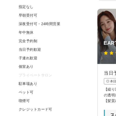
指定なし
早朝受付可
深夜受付可・24時間営業
年中無休
完全予約制
EAR
当日予約歓迎
子連れ歓迎
個室あり
当日
プライベートサロン
◎ 本
駐車場あり
【繰り
ペット可
の透明
喫煙可
【髪質
クレジットカード可
ス