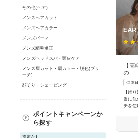
その他(ヘア)
メンズヘアカット
メンズヘアカラー
EART
メンズパーマ
メンズ縮毛矯正
メンズヘッドスパ・頭皮ケア
【高
メンズ眉カット・眉カラー・脱色(ブリ
の
ーチ)
◎ 本
顔そり・シェービング
【繰り
当に似
チを使
ポイントキャンペーンか
ら探す
指定なし