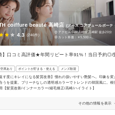
H coiffure beauté 高崎店
(アース コアフュールボーテ
アクセス：JR高崎線 高崎駅 徒歩20分
4.3
(246件)
カット単価：
￥5,500～
崎】口コミ高評価★年間リピート率91%！当日予約◎/
日空席あり
ポイントが貯まる・使える
メンズ歓迎
返す度にキレイになる髪質改善】憧れの扱いやすい艶髪へ。印象を変
合うを提案。ブリーチなしの透明感カラーでトレンドの韓国風に。根
用【髪質改善/インナーカラー/縮毛矯正/高崎/ハイライト】
その他の情報を表示