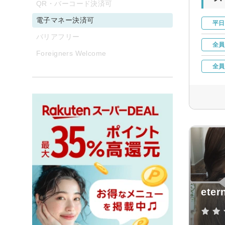
QR・バーコード決済可
電子マネー決済可
平日
バリアフリー
全員
Foreigners Welcome
全員
eter