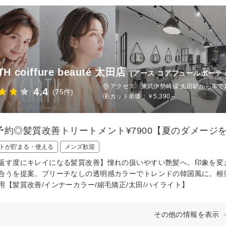
H coiffure beauté 太田店
(アース コアフュールボーテ 
アクセス：東武伊勢崎線 太田駅から車で1
4.4
(75件)
カット単価：
￥5,390～
予約◎髪質改善トリートメント¥7900【夏のダメージ
トが貯まる・使える
メンズ歓迎
返す度にキレイになる髪質改善】憧れの扱いやすい艶髪へ。印象を変
合うを提案。ブリーチなしの透明感カラーでトレンドの韓国風に。根
用【髪質改善/インナーカラー/縮毛矯正/太田/ハイライト】
その他の情報を表示