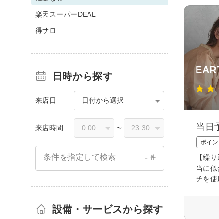
楽天スーパーDEAL
得サロ
EART
日時から探す
来店日
日付から選択
当日
来店時間
〜
ポイン
-
条件を指定して検索
【繰り
件
当に似
チを使
設備・サービスから探す