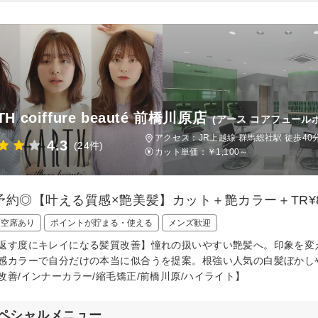
TH coiffure beauté 前橋川原店
(アース コアフュール
アクセス：JR上越線 群馬総社駅 徒歩40
4.3
(24件)
カット単価：
￥1,100～
予約◎【叶える質感×艶美髪】カット＋艶カラー＋TR¥8
日空席あり
ポイントが貯まる・使える
メンズ歓迎
返す度にキレイになる髪質改善】憧れの扱いやすい艶髪へ。印象を変
感カラーで自分だけの本当に似合うを提案。根強い人気の白髪ぼかし
改善/インナーカラー/縮毛矯正/前橋川原/ハイライト】
ペシャルメニュー