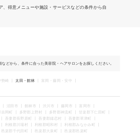
リア、得意メニューや施設・サービスなどの条件から自
順などから、条件に合った美容院・ヘアサロンをお探しください。
伊勢崎
太田・館林
富岡・藤岡・安中
沼田市
館林市
渋川市
藤岡市
富岡市
郡吉岡町
多野郡上野村
多野郡神流町
甘楽郡下仁田町
吾妻郡長野原町
吾妻郡嬬恋村
吾妻郡草津町
利根郡川場村
利根郡昭和村
利根郡みなかみ町
邑楽郡千代田町
邑楽郡大泉町
邑楽郡邑楽町