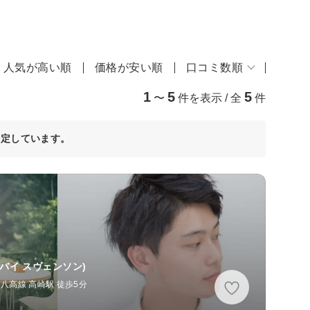
人気が高い順
価格が安い順
口コミ数順
1
5
5
〜
件を表示 / 全
件
決定しています。
 バイ スヴェンソン)
R八高線 高崎駅 徒歩5分