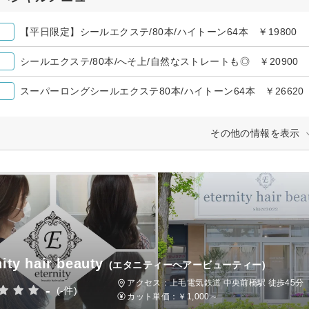
【平日限定】シールエクステ/80本/ハイトーン64本 ￥19800
シールエクステ/80本/へそ上/自然なストレートも◎ ￥20900
スーパーロングシールエクステ80本/ハイトーン64本 ￥26620
その他の情報を表示
nity hair beauty
(エタニティーヘアービューティー)
アクセス：上毛電気鉄道 中央前橋駅 徒歩45分
-
(-件)
カット単価：
￥1,000～