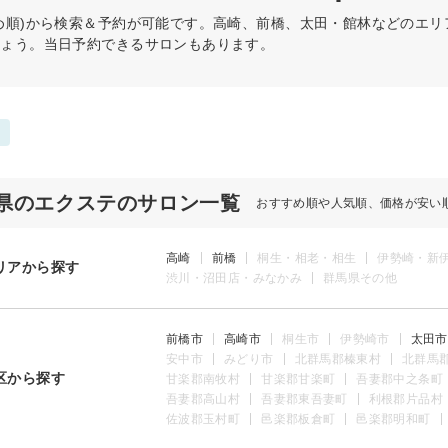
め順)から検索＆予約が可能です。高崎、前橋、太田・館林などのエ
しょう。当日予約できるサロンもあります。
県のエクステのサロン一覧
おすすめ順や人気順、価格が安い
高崎
前橋
桐生・相老・相生
伊勢崎・新
リアから探す
渋川・沼田店・みなかみ
群馬県その他
前橋市
高崎市
桐生市
伊勢崎市
太田市
安中市
みどり市
北群馬郡榛東村
北群馬
区から探す
甘楽郡南牧村
甘楽郡甘楽町
吾妻郡中之条町
吾妻郡高山村
吾妻郡東吾妻町
利根郡片品村
佐波郡玉村町
邑楽郡板倉町
邑楽郡明和町