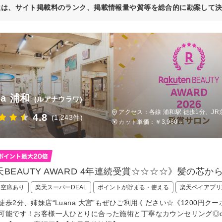
位は、サイト掲載料のランク、掲載情報量や質等を総合的に勘案して
na 浦和
(ルアナウラワ)
アクセス：各線 浦和駅 徒歩1分、JR
4.8
(1,243件)
カット単価：
￥3,960～
BEAUTY AWARD 4年連続受賞☆☆☆☆》髪の芯から栄
日空席あり
楽天スーパーDEAL
ポイントが貯まる・使える
楽天ペイアプリ
徒歩2分、姉妹店“Luana 大宮”もぜひご利用ください☆《1200
可能です！お客様一人ひとりに合った施術と丁寧なカウンセリング◎oggi