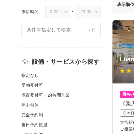
表示順
来店時間
〜
-
条件を指定して検索
件
Lua
設備・サービスから探す
指定なし
早朝受付可
深夜受付可・24時間営業
《楽天
年中無休
◎ 本
完全予約制
大宮駅
当日予約歓迎
ご相談