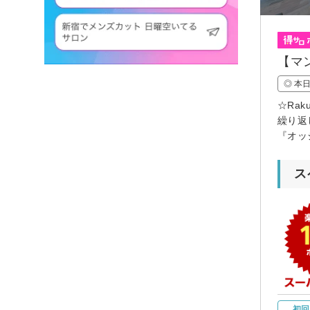
【マ
◎ 本
☆Ra
繰り返
『オッ
ス
初回