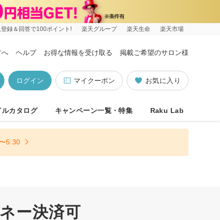
登録＆回答で100ポイント!
楽天グループ
楽天生命
楽天市場
方へ
ヘルプ
お得な情報を受け取る
掲載ご希望のサロン様
ログイン
マイクーポン
お気に入り
イルカタログ
キャンペーン一覧・特集
Raku Lab
5:30
マネー決済可