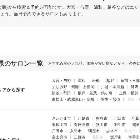
め順)から検索＆予約が可能です。大宮・与野、浦和、越谷などのエ
しょう。当日予約できるサロンもあります。
県のサロン一覧
おすすめ順や人気順、価格が安い順などから、条件
大宮・与野
浦和
岩槻
越谷
草加・三郷
ふじみ野・鶴瀬・上福岡
川越・本川越
所沢
リアから探す
熊谷・行田
坂戸・若葉・鶴ヶ島
上尾・桶川
東松山・武蔵嵐山・高坂
羽生・加須
毛呂・
さいたま市
川越市
熊谷市
川口市
行田
東松山市
春日部市
狭山市
羽生市
鴻巣
戸田市
入間市
朝霞市
志木市
和光市
富士見市
三郷市
蓮田市
坂戸市
幸手市