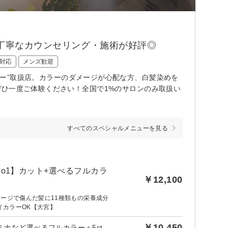
☆丁寧なカウンセリング・施術が好評◎
対応
メンズ歓迎
“和漢カラー”取扱店。カラーのダメージが心配な方、白髪染めを
ぜひ一度ご体験ください！全国で1%のサロンのみ取扱い
すべてのスペシャルメニューを見る
No1】カット+選べるフルカラ
￥12,100
メージで傷んだ髪に11種類もの栄養成分
レイカラーOK【大宮】
￥10,450
後日【950円】相当ポイントバック／【人気No2】カット＋イルミナなど選べるフルカラー＋5stepトキオTR☆￥10,450