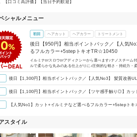
。【口コミ高評価】【当日予約歓迎】
ペシャルメニュー
初回
ヘアカット
ヘアカラー
トリートメント
後日【950円】相当ポイントバック／【人気N
るフルカラー+5stepトキオTR☆10450
イルミナorスロウorアディクシーから選べます♪ナノスチーム
ルで柔らかな丸みのある仕上がりに♪圧倒的な軽さ・持続力・柔
後日【1,100円】相当ポイントバック／【ツヤ感手触り◎】カット
【人気No1】カット+イルミナなど選べるフルカラー+5stepトキオ
アスタイル