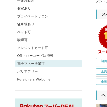
子連れ歓迎
メント
個室あり
ス
プライベートサロン
駐車場あり
ペット可
喫煙可
クレジットカード可
QR・バーコード決済可
初回
電子マネー決済可
バリアフリー
全員
Foreigners Welcome
全員
ヘ