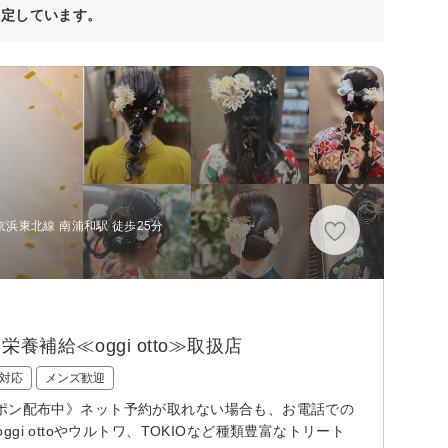
決定しています。
京浜東北線 南浦和駅 徒歩25分
養補給≪oggi otto≫取扱店
対応
メンズ歓迎
円クーポン配布中》ネット予約が取れない場合も、お電話での
 ottoやウルトワ、TOKIOなど種類豊富なトリート