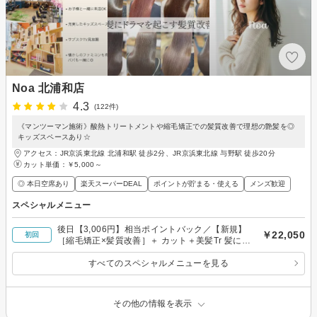
Noa 北浦和店
4.3
(122件)
《マンツーマン施術》酸熱トリートメントや縮毛矯正での髪質改善で理想の艶髪を◎
キッズスペースあり☆
アクセス：JR京浜東北線 北浦和駅 徒歩2分、JR京浜東北線 与野駅 徒歩20分
カット単価：
￥5,000～
◎ 本日空席あり
楽天スーパーDEAL
ポイントが貯まる・使える
メンズ歓迎
スペシャルメニュー
後日【3,006円】相当ポイントバック／【新規】
￥22,050
初回
［縮毛矯正×髪質改善］＋ カット＋美髪Tr 髪にド
ラマを。
すべてのスペシャルメニューを見る
その他の情報を表示