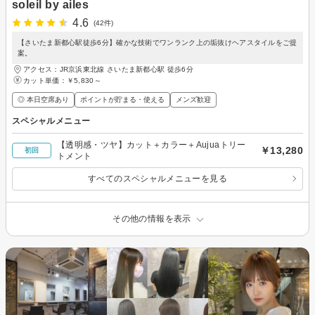
soleil by ailes
4.6
(42件)
【さいたま新都心駅徒歩6分】確かな技術でワンランク上の垢抜けヘアスタイルをご提
案。
アクセス：JR京浜東北線 さいたま新都心駅 徒歩6分
カット単価：
￥5,830～
◎ 本日空席あり
ポイントが貯まる・使える
メンズ歓迎
スペシャルメニュー
【透明感・ツヤ】カット＋カラー＋Aujuaトリー
￥13,280
初回
トメント
すべてのスペシャルメニューを見る
その他の情報を表示