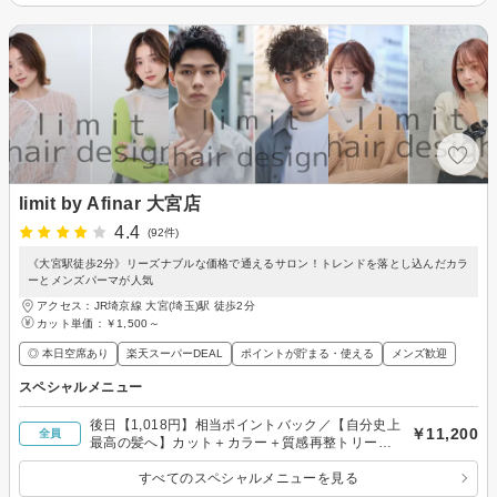
limit by Afinar 大宮店
4.4
(92件)
《大宮駅徒歩2分》リーズナブルな価格で通えるサロン！トレンドを落とし込んだカラ
ーとメンズパーマが人気
アクセス：JR埼京線 大宮(埼玉)駅 徒歩2分
カット単価：
￥1,500～
◎ 本日空席あり
楽天スーパーDEAL
ポイントが貯まる・使える
メンズ歓迎
スペシャルメニュー
後日【1,018円】相当ポイントバック／【自分史上
￥11,200
全員
最高の髪へ】カット＋カラー＋質感再整トリート
メント￥11,200 大宮/大宮駅/大宮駅西口
すべてのスペシャルメニューを見る