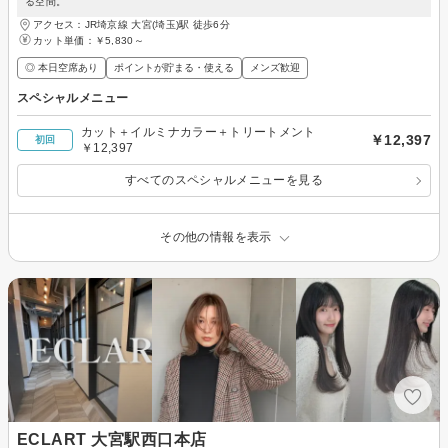
る空間。
アクセス：JR埼京線 大宮(埼玉)駅 徒歩6分
カット単価：
￥5,830～
◎ 本日空席あり
ポイントが貯まる・使える
メンズ歓迎
スペシャルメニュー
カット＋イルミナカラー＋トリートメント
￥12,397
初回
￥12,397
すべてのスペシャルメニューを見る
その他の情報を表示
ECLART 大宮駅西口本店