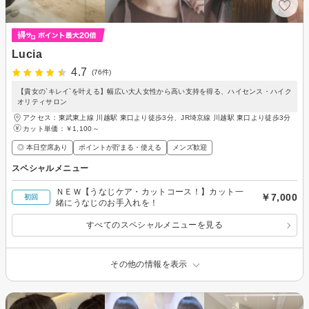
Lucia
4.7
(76件)
【貴女の`キレイ`を叶える】幅広い大人女性から高い支持を得る、ハイセンス・ハイク
オリティサロン
アクセス：東武東上線 川越駅 東口より徒歩3分、JR埼京線 川越駅 東口より徒歩3分
カット単価：
￥1,100～
◎ 本日空席あり
ポイントが貯まる・使える
メンズ歓迎
スペシャルメニュー
ＮＥＷ【うなじケア・カットコース！】カット一
￥7,000
初回
緒にうなじのお手入れを！
すべてのスペシャルメニューを見る
その他の情報を表示