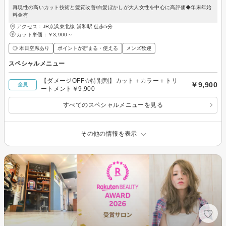
再現性の高いカット技術と髪質改善/白髪ぼかしが大人女性を中心に高評価◆年末年始
料金有
アクセス：JR京浜東北線 浦和駅 徒歩5分
カット単価：
￥3,900～
◎ 本日空席あり
ポイントが貯まる・使える
メンズ歓迎
スペシャルメニュー
【ダメージOFF☆特別割】カット＋カラー＋トリ
￥9,900
全員
ートメント￥9,900
すべてのスペシャルメニューを見る
その他の情報を表示