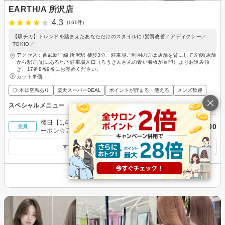
EARTH/A 所沢店
4.3
(161件)
【駅チカ】トレンドを踏まえたあなただけのスタイルに♪髪質改善／アディクシー／
TOKIO／
アクセス：西武新宿線 所沢駅 徒歩3分、駐車場ご利用の方は店舗を背にして左側(店舗
から駅方面)にある地下駐車場入口（ろうきんさんの青い看板が目印）よりお進み頂
き、17番8番9番にお停めください。
カット単価：
-
◎ 本日空席あり
楽天スーパーDEAL
ポイントが貯まる・使える
メンズ歓迎
スペシャルメニュー
後日【1,472円】相当ポイントバック／☆NO1ク
￥16,200
全員
ーポン☆アディクシーカラー＋TOKIOトリートメ
ント＋カット ￥16200
すべてのスペシャルメニューを見る
その他の情報を表示