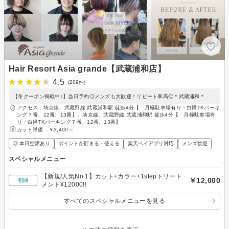
Hair Resort Asia grande【武蔵浦和店】
4.5
(209件)
【冬クーポン掲載中♪】当日予約◎メンズも大歓迎！リピート率高◎＊武蔵浦和＊
アクセス：埼京線、武蔵野線 武蔵浦和駅 徒歩4分【 月極駐車場有り・白幡TKパーキ
ング７番、12番、13番】、埼京線、武蔵野線 武蔵浦和駅 徒歩4分【 月極駐車場有
り・白幡TKパーキング７番、12番、13番】
カット単価：
￥3,400～
◎ 本日空席あり
ポイントが貯まる・使える
楽天ペイアプリ対応
メンズ歓迎
スペシャルメニュー
【新規/人気No.1】カット+カラー+1stepトリート
￥12,000
初回
メント¥12000!!
すべてのスペシャルメニューを見る