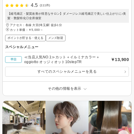
4.5
(111件)
【縮毛矯正・髪質改善が得意なサロン】ダメージレス縮毛矯正で美しい仕上がりに♪美
髪・艶髪特化◎全席個室
アクセス：各線 大宮(埼玉)駅 徒歩1分
カット単価：
￥5,000～
ポイントが貯まる・使える
メンズ歓迎
スペシャルメニュー
≪当店人気NO.1≫カット＋イルミナカラー＋
￥13,900
平日
oggiotto オッジィオット10stepTR
すべてのスペシャルメニューを見る
その他の情報を表示