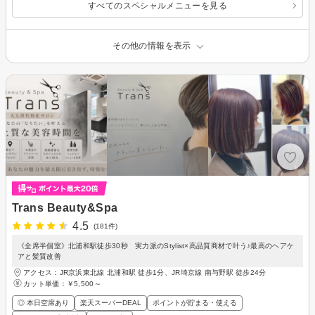
すべてのスペシャルメニューを見る
その他の情報を表示
Trans Beauty&Spa
4.5
(181件)
《全席半個室》北浦和駅徒歩30秒 実力派のStylist×高品質商材で叶う♪最高のヘアケ
アと髪質改善
アクセス：JR京浜東北線 北浦和駅 徒歩1分、JR埼京線 南与野駅 徒歩24分
カット単価：
￥5,500～
◎ 本日空席あり
楽天スーパーDEAL
ポイントが貯まる・使える