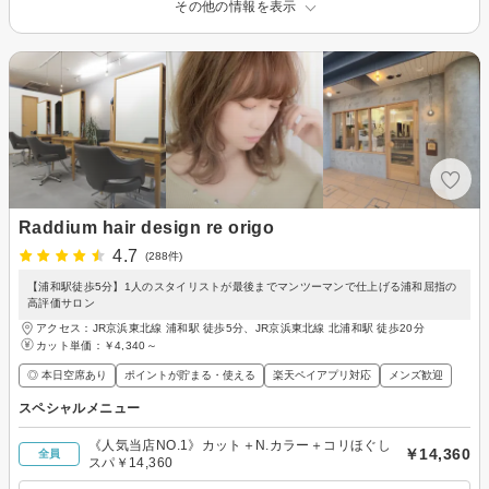
その他の情報を表示
Raddium hair design re origo
4.7
(288件)
【浦和駅徒歩5分】1人のスタイリストが最後までマンツーマンで仕上げる浦和屈指の
高評価サロン
アクセス：JR京浜東北線 浦和駅 徒歩5分、JR京浜東北線 北浦和駅 徒歩20分
カット単価：
￥4,340～
◎ 本日空席あり
ポイントが貯まる・使える
楽天ペイアプリ対応
メンズ歓迎
スペシャルメニュー
《人気当店NO.1》カット＋N.カラー＋コリほぐし
￥14,360
全員
スパ￥14,360