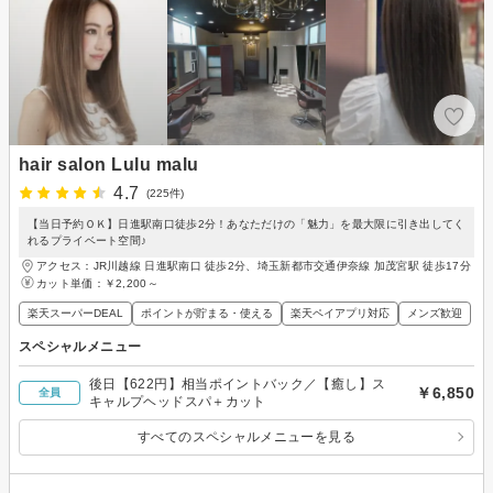
hair salon Lulu malu
4.7
(225件)
【当日予約ＯＫ】日進駅南口徒歩2分！あなただけの「魅力」を最大限に引き出してく
れるプライベート空間♪
アクセス：JR川越線 日進駅南口 徒歩2分、埼玉新都市交通伊奈線 加茂宮駅 徒歩17分
カット単価：
￥2,200～
楽天スーパーDEAL
ポイントが貯まる・使える
楽天ペイアプリ対応
メンズ歓迎
スペシャルメニュー
後日【622円】相当ポイントバック／【癒し】ス
￥6,850
全員
キャルプヘッドスパ＋カット
すべてのスペシャルメニューを見る