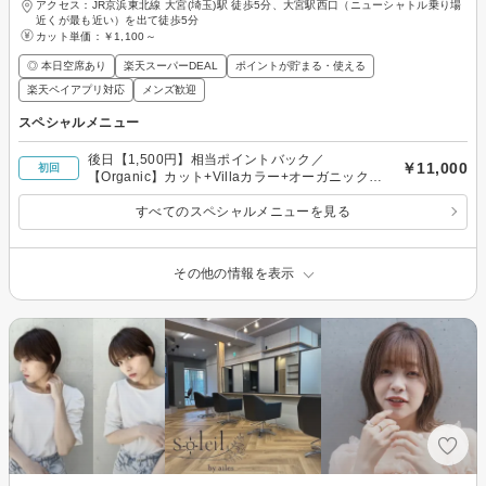
アクセス：JR京浜東北線 大宮(埼玉)駅 徒歩5分、大宮駅西口（ニューシャトル乗り場
近くが最も近い）を出て徒歩5分
カット単価：
￥1,100～
◎ 本日空席あり
楽天スーパーDEAL
ポイントが貯まる・使える
楽天ペイアプリ対応
メンズ歓迎
スペシャルメニュー
後日【1,500円】相当ポイントバック／
￥11,000
初回
【Organic】カット+Villaカラー+オーガニック
Treatment ￥11,000
すべてのスペシャルメニューを見る
その他の情報を表示