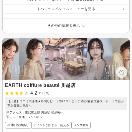
トメント
すべてのスペシャルメニューを見る
その他の情報を表示
EARTH coiffure beauté 川越店
4.2
(129件)
【川越】口コミ高評価★年間リピート率91%！当日予約◎/髪質改善ストレートで自分
至上最高の艶髪へ
アクセス：東武東上線 川越駅 徒歩6分
カット単価：
￥5,390～
◎ 本日空席あり
ポイントが貯まる・使える
メンズ歓迎