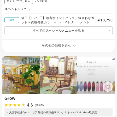
楽天ペイアプリ対応
メンズ歓迎
スペシャルメニュー
後日【1,250円】相当ポイントバック／似合わせカ
￥13,750
初回
ット＋質感再整カラー＋3STEPトリートメント＋
ショートスパ￥13,750
すべてのスペシャルメニューを見る
その他の情報を表示
Grow
4.6
(309件)
≪大宮駅徒歩5分≫エリア屈指の高評価サロン。Aujua・VillaLodola取扱店