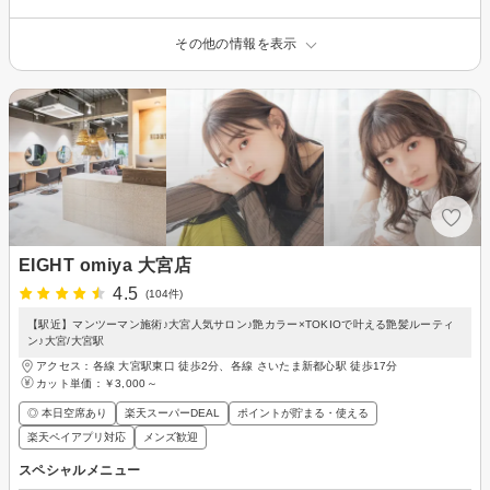
その他の情報を表示
EIGHT omiya 大宮店
4.5
(104件)
【駅近】マンツーマン施術♪大宮人気サロン♪艶カラー×TOKIOで叶える艶髪ルーティ
ン♪大宮/大宮駅
アクセス：各線 大宮駅東口 徒歩2分、各線 さいたま新都心駅 徒歩17分
カット単価：
￥3,000～
◎ 本日空席あり
楽天スーパーDEAL
ポイントが貯まる・使える
楽天ペイアプリ対応
メンズ歓迎
スペシャルメニュー