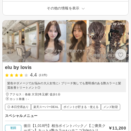
その他の情報を表示
elu by lovis
4.4
(11件)
髪色やダメージでお悩みの大人女性に♪ ブリーチ無しでも透明感のある艶カラーと髪
質改善トリートメント◎
アクセス：各線 大宮(埼玉)駅 徒歩1分
カット単価：
-
◎ 本日空席あり
楽天スーパーDEAL
ポイントが貯まる・使える
メンズ歓迎
スペシャルメニュー
後日【1,018円】相当ポイントバック／【ご褒美ク
￥11,200
初回
ーポン】カット+艶カラー+ハホニコ3stepトリー