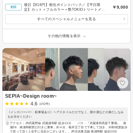
後日【818円】相当ポイントバック／【平日限
￥9,000
初回
定】カット＋フルカラー＋艶TOKIOトリートメン
ト 9000円
すべてのスペシャルメニューを見る
その他の情報を表示
SEPIA~Design room~
4.6
(152件)
《メンズバーバー・駐車場あり》ヘアスタイルだけでなく、髭や眉などの身だしなみ
もお任せください
アクセス：JR武蔵野線 武蔵浦和駅 徒歩13分 バス・『武蔵浦和高架下乗場』 南
浦08 南浦和駅西口行きに乗車。約４分、根岸五丁目で下車して頂き、30秒程度徒歩
で戻って頂くと右手に当店がございます。、JR京浜東北線 南浦和駅 徒歩20分