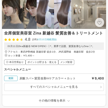
全席個室美容室 Zina 新越谷 髪質改善＆トリートメント
4.8
(2件)
6月10日掲載開始
《6月11日Zina新越谷 NEW OPEN》◇*。業界で話題、髪質改善ならZina◇*。
アクセス：東武伊勢崎線 新越谷駅 徒歩1分、JR武蔵野線 南越谷駅 徒歩2分
カット単価：
￥5,400～
◎ 本日空席あり
ポイントが貯まる・使える
メンズ歓迎
スペシャルメニュー
￥9,400
炭酸スパ＋髪質改善inケアカラー＋カット
初回
すべてのスペシャルメニューを見る
その他の情報を表示