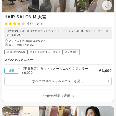
HAIR SALON M 大宮
4.0
(73件)
【大宮東口3分】当日予約◎カットカラー+トリートメント¥6000/カラー+トリートメ
ント¥4400～
アクセス：大宮駅東口徒歩3分
カット単価：
￥2,750～
◎ 本日空席あり
ポイントが貯まる・使える
メンズ歓迎
スペシャルメニュー
【平日限定】カット＋オーガニックケアカラー
￥6,000
全員
￥6,000
すべてのスペシャルメニューを見る
その他の情報を表示