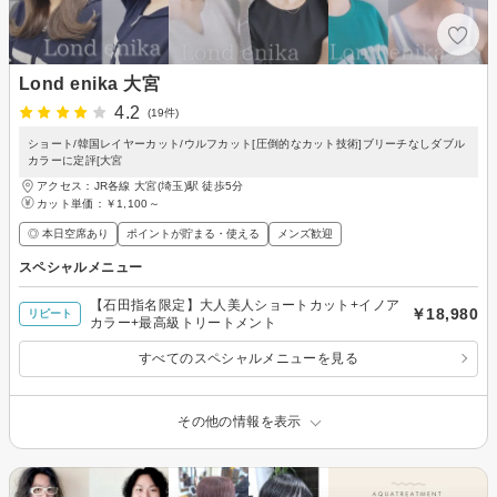
Lond enika 大宮
4.2
(19件)
ショート/韓国レイヤーカット/ウルフカット[圧倒的なカット技術]ブリーチなしダブル
カラーに定評[大宮
アクセス：JR各線 大宮(埼玉)駅 徒歩5分
カット単価：
￥1,100～
◎ 本日空席あり
ポイントが貯まる・使える
メンズ歓迎
スペシャルメニュー
【石田指名限定】大人美人ショートカット+イノア
￥18,980
リピート
カラー+最高級トリートメント
すべてのスペシャルメニューを見る
その他の情報を表示