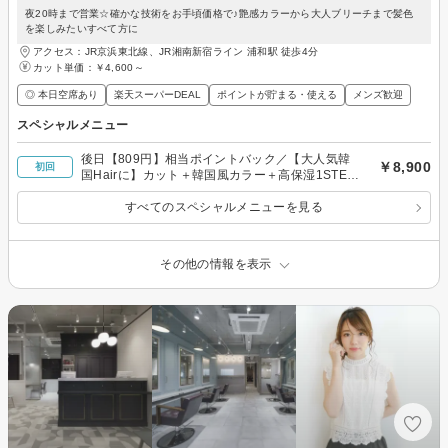
夜20時まで営業☆確かな技術をお手頃価格で♪艶感カラーから大人ブリーチまで髪色
を楽しみたいすべて方に
アクセス：JR京浜東北線、JR湘南新宿ライン 浦和駅 徒歩4分
カット単価：
￥4,600～
◎ 本日空席あり
楽天スーパーDEAL
ポイントが貯まる・使える
メンズ歓迎
スペシャルメニュー
後日【809円】相当ポイントバック／【大人気韓
￥8,900
初回
国Hairに】カット＋韓国風カラー＋高保湿1STEP
トリートメント
すべてのスペシャルメニューを見る
その他の情報を表示