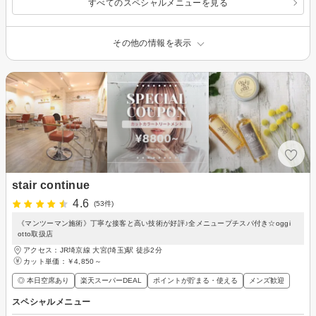
すべてのスペシャルメニューを見る
その他の情報を表示
stair continue
4.6
(53件)
《マンツーマン施術》丁寧な接客と高い技術が好評♪全メニュープチスパ付き☆oggi
otto取扱店
アクセス：JR埼京線 大宮(埼玉)駅 徒歩2分
カット単価：
￥4,850～
◎ 本日空席あり
楽天スーパーDEAL
ポイントが貯まる・使える
メンズ歓迎
スペシャルメニュー