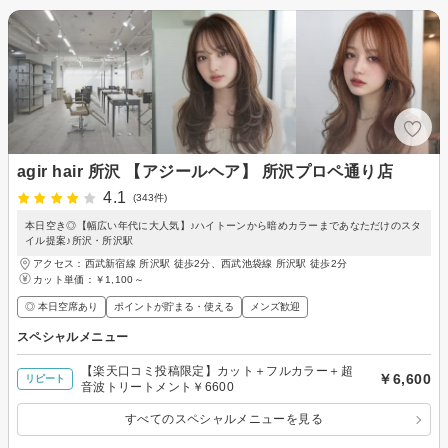
agir hair 所沢 【アジールヘア】 所沢プロペ通り店
4.1
(343件)
本日空き◎【幅広い年代に大人気】♪ハイトーンから暗めカラーまであなただけのスタ
イル提案♪所沢・所沢駅
アクセス：西武新宿線 所沢駅 徒歩2分、西武池袋線 所沢駅 徒歩2分
カット単価：
￥1,100～
◎ 本日空席あり
ポイントが貯まる・使える
メンズ歓迎
スペシャルメニュー
【楽天口コミ投稿限定】カット＋フルカラー＋超
￥6,600
リピート
音波トリートメント￥6600
すべてのスペシャルメニューを見る