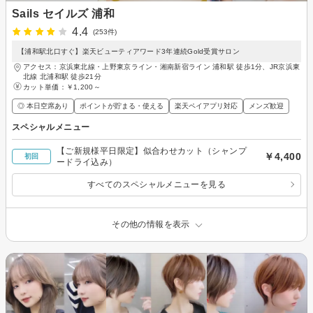
Sails セイルズ 浦和
4.4
(253件)
【浦和駅北口すぐ】楽天ビューティアワード3年連続Gold受賞サロン
アクセス：京浜東北線・上野東京ライン・湘南新宿ライン 浦和駅 徒歩1分、JR京浜東
北線 北浦和駅 徒歩21分
カット単価：
￥1,200～
◎ 本日空席あり
ポイントが貯まる・使える
楽天ペイアプリ対応
メンズ歓迎
スペシャルメニュー
【ご新規様平日限定】似合わせカット（シャンプ
￥4,400
初回
ードライ込み）
すべてのスペシャルメニューを見る
その他の情報を表示