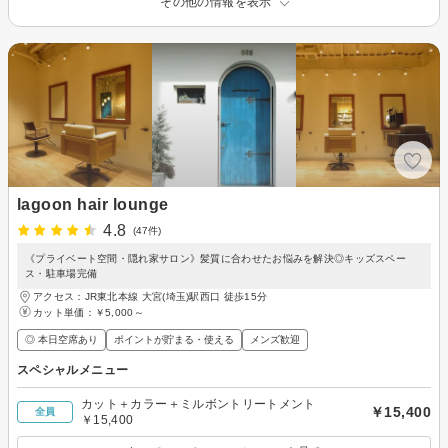
その他の情報を表示
lagoon hair lounge
4.8
(47件)
《プライベート空間・隠れ家サロン》髪質に合わせたお悩みを解決◎キッズスペー
ス・駐車場完備
アクセス：JR東北本線 大宮(埼玉)駅西口 徒歩15分
カット単価：
￥5,000～
◎ 本日空席あり
ポイントが貯まる・使える
メンズ歓迎
スペシャルメニュー
カット＋カラー＋ミルボントリートメント
￥15,400
全員
￥15,400