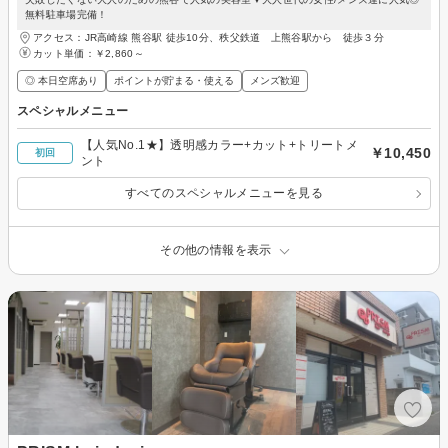
無料駐車場完備！
アクセス：JR高崎線 熊谷駅 徒歩10分、秩父鉄道 上熊谷駅から 徒歩３分
カット単価：
￥2,860～
◎ 本日空席あり
ポイントが貯まる・使える
メンズ歓迎
スペシャルメニュー
【人気No.1★】透明感カラー+カット+トリートメ
￥10,450
初回
ント
すべてのスペシャルメニューを見る
その他の情報を表示