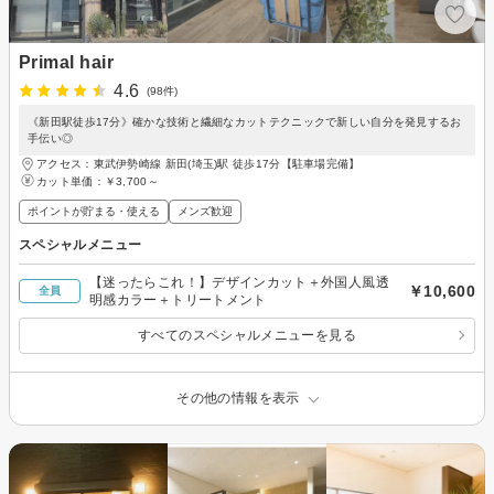
Primal hair
4.6
(98件)
《新田駅徒歩17分》確かな技術と繊細なカットテクニックで新しい自分を発見するお
手伝い◎
アクセス：東武伊勢崎線 新田(埼玉)駅 徒歩17分【駐車場完備】
カット単価：
￥3,700～
ポイントが貯まる・使える
メンズ歓迎
スペシャルメニュー
【迷ったらこれ！】デザインカット＋外国人風透
￥10,600
全員
明感カラー＋トリートメント
すべてのスペシャルメニューを見る
その他の情報を表示