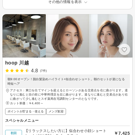
その他の情報を表示
hoop 川越
4.8
(7件)
朝9:00オープン！脱白髪染めハイライト×似合わせショート。朝のセットが楽になる
時短ヘア
アクセス：東口を出てマインを超えるとローソンがある交差点を右に曲がります。道
なりに進むと目の前に中華料理店を左に曲がります。道なりに進むと交差点があり右
に曲がって少し進むとスギ薬局在宅調剤センターのとなりです。
カット単価：
￥4,400～
ポイントが貯まる・使える
メンズ歓迎
スペシャルメニュー
【リラックスしたい方に】似合わせ小顔ショート
￥7,425
初回