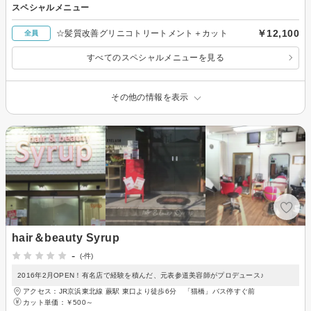
スペシャルメニュー
￥12,100
☆髪質改善グリニコトリートメント＋カット
全員
すべてのスペシャルメニューを見る
その他の情報を表示
hair＆beauty Syrup
-
(-件)
2016年2月OPEN！有名店で経験を積んだ、元表参道美容師がプロデュース♪
アクセス：JR京浜東北線 蕨駅 東口より徒歩6分 「猫橋」バス停すぐ前
カット単価：
￥500～