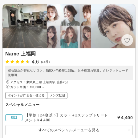
Name 上福岡
4.6
(14件)
縮毛矯正が得意なサロン、幅広い年齢層に対応。お子様連れ歓迎、クレジットカード
使用可。
アクセス：東武東上線 上福岡駅 徒歩2分
カット単価：
￥3,300～
ポイントが貯まる・使える
メンズ歓迎
スペシャルメニュー
【学割｜24歳以下】カット＋2ステップトリート
￥4,400
初回
メント￥4,400
すべてのスペシャルメニューを見る