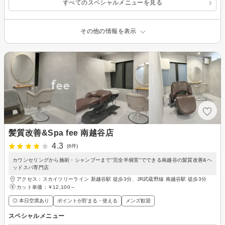
すべてのスペシャルメニューを見る
その他の情報を表示
髪質改善&Spa fee 南越谷店
4.3
(6件)
カウンセリングから施術・シャンプーまで"完全半個室"でできる南越谷の髪質改善&ヘ
ッドスパ専門店
アクセス：スカイツリーライン 新越谷駅 徒歩3分、JR武蔵野線 南越谷駅 徒歩3分
カット単価：
￥12,100～
◎ 本日空席あり
ポイントが貯まる・使える
メンズ歓迎
スペシャルメニュー