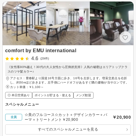
comfort by EMU international
4.6
(29件)
《女性客90%越え！30代の大人女性から圧倒的支持》人気の秘密はエリアトップクラ
スのツヤ髪カラー♪
アクセス：豊春駅より国道16号方面に歩き、16号を左折します。増富交差点を右折
し、約50mほど歩きます。左手側にハードオフがあるすぐ隣の建物が当サロンです。
カット単価：
￥1,100～
◎ 本日空席あり
ポイントが貯まる・使える
メンズ歓迎
スペシャルメニュー
☆美のフルコース☆カット＋デザインカラー＋パ
￥20,900
全員
ーマ＋トリートメント￥20,900
すべてのスペシャルメニューを見る