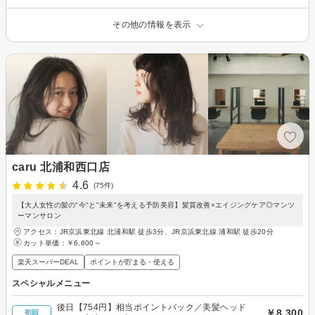
その他の情報を表示
caru 北浦和西口店
4.6
(75件)
【大人女性の髪の"今"と"未来"を考える予防美容】髪質改善×エイジングケア◎マンツ
ーマンサロン
アクセス：JR京浜東北線 北浦和駅 徒歩3分、JR京浜東北線 浦和駅 徒歩20分
カット単価：
￥6,600～
楽天スーパーDEAL
ポイントが貯まる・使える
スペシャルメニュー
後日【754円】相当ポイントバック／美髪ヘッド
￥8,300
初回