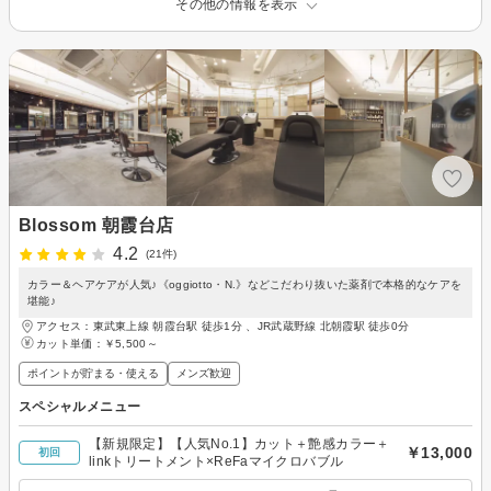
その他の情報を表示
Blossom 朝霞台店
4.2
(21件)
カラー＆ヘアケアが人気♪《oggiotto・N.》などこだわり抜いた薬剤で本格的なケアを
堪能♪
アクセス：東武東上線 朝霞台駅 徒歩1分 、JR武蔵野線 北朝霞駅 徒歩0分
カット単価：
￥5,500～
ポイントが貯まる・使える
メンズ歓迎
スペシャルメニュー
【新規限定】【人気No.1】カット＋艶感カラー＋
￥13,000
初回
linkトリートメント×ReFaマイクロバブル