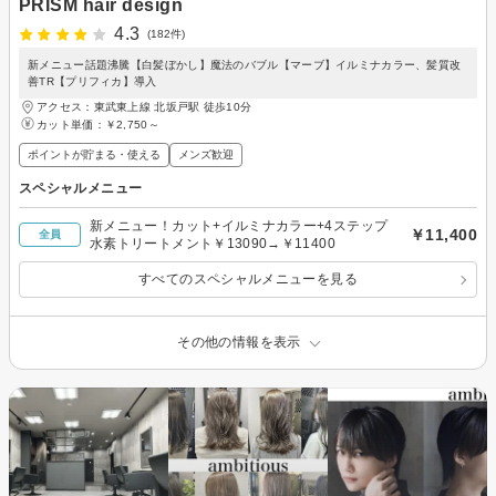
PRISM hair design
4.3
(182件)
新メニュー話題沸騰【白髪ぼかし】魔法のバブル【マーブ】イルミナカラー、髪質改
善TR【プリフィカ】導入
アクセス：東武東上線 北坂戸駅 徒歩10分
カット単価：
￥2,750～
ポイントが貯まる・使える
メンズ歓迎
スペシャルメニュー
新メニュー！カット+イルミナカラー+4ステップ
￥11,400
全員
水素トリートメント￥13090→￥11400
すべてのスペシャルメニューを見る
その他の情報を表示