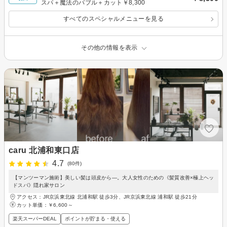
スパ＋魔法のバブル＋カット￥8,300
すべてのスペシャルメニューを見る
その他の情報を表示
caru 北浦和東口店
4.7
(80件)
【マンツーマン施術】美しい髪は頭皮から―。大人女性のための《髪質改善×極上ヘッ
ドスパ》隠れ家サロン
アクセス：JR京浜東北線 北浦和駅 徒歩3分、JR京浜東北線 浦和駅 徒歩21分
カット単価：
￥6,600～
楽天スーパーDEAL
ポイントが貯まる・使える