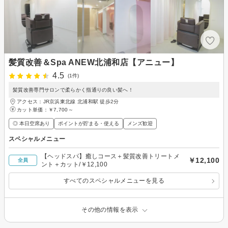
髪質改善＆Spa ANEW北浦和店【アニュー】
4.5
(1件)
髪質改善専門サロンで柔らかく指通りの良い髪へ！
アクセス：JR京浜東北線 北浦和駅 徒歩2分
カット単価：
￥7,700～
◎ 本日空席あり
ポイントが貯まる・使える
メンズ歓迎
スペシャルメニュー
【ヘッドスパ】癒しコース＋髪質改善トリートメ
￥12,100
全員
ント＋カット/￥12,100
すべてのスペシャルメニューを見る
その他の情報を表示