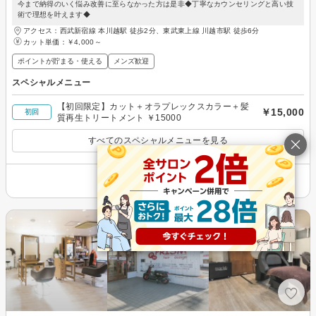
今まで納得のいく悩み改善に至らなかった方は是非◆丁寧なカウンセリングと高い技
術で理想を叶えます◆
アクセス：西武新宿線 本川越駅 徒歩2分、東武東上線 川越市駅 徒歩6分
カット単価：
￥4,000～
ポイントが貯まる・使える
メンズ歓迎
スペシャルメニュー
【初回限定】カット＋オラプレックスカラー＋髪
￥15,000
初回
質再生トリートメント ￥15000
すべてのスペシャルメニューを見る
その他の情報を表示