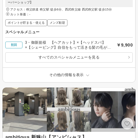
ーバーショップ】
アクセス：秩父鉄道 秩父駅 徒歩6分、西武秩父線 西武秩父駅 徒歩15分
カット単価：
-
ポイントが貯まる・使える
メンズ歓迎
スペシャルメニュー
3・御新規様 【ヘアカット】×【ヘッドスパ】
￥9,900
初回
×【シェービング】自信をもって活きる髪の毛が育
つ土壌へ
すべてのスペシャルメニューを見る
その他の情報を表示
ambitious 新狭山【アンビシャス】