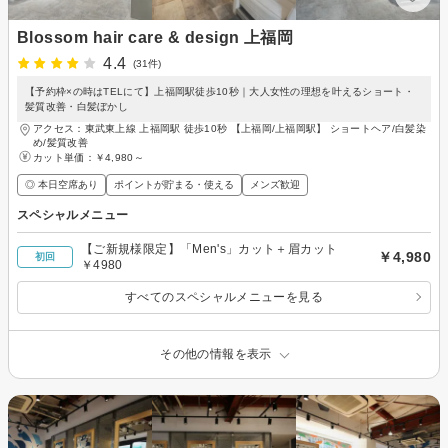
Blossom hair care & design 上福岡
4.4
(31件)
【予約枠×の時はTELにて】上福岡駅徒歩10秒｜大人女性の理想を叶えるショート・
髪質改善・白髪ぼかし
アクセス：東武東上線 上福岡駅 徒歩10秒 【上福岡/上福岡駅】 ショートヘア/白髪染
め/髪質改善
カット単価：
￥4,980～
◎ 本日空席あり
ポイントが貯まる・使える
メンズ歓迎
スペシャルメニュー
【ご新規様限定】「Men's」カット＋眉カット
￥4,980
初回
￥4980
すべてのスペシャルメニューを見る
その他の情報を表示