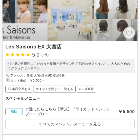
Les Saisons EX 大宮店
5.0
(2件)
パリ発の再現性にこだわった技術とデザイン性で似合わせスタイルへ。大人のための
ラグジュアリーサロン
アクセス：各線 大宮(埼玉)駅 徒歩5分
カット単価：
￥5,500～
◎ 本日空席あり
ポイントが貯まる・使える
メンズ歓迎
スペシャルメニュー
☆迷ったらこちら【新規】ドライカット＋シャン
￥5,500
初回
プー＋ブロー
すべてのスペシャルメニューを見る