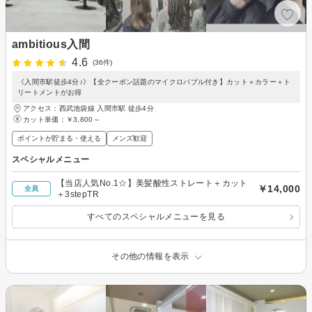
ambitious入間
4.6
(36件)
《入間市駅徒歩4分♪》【全クーポン話題のマイクロバブル付き】カット＋カラー＋ト
リートメントがお得
アクセス：西武池袋線 入間市駅 徒歩4分
カット単価：
￥3,800～
ポイントが貯まる・使える
メンズ歓迎
スペシャルメニュー
【当店人気No.1☆】美髪酸性ストレート＋カット
￥14,000
全員
＋3stepTR
すべてのスペシャルメニューを見る
その他の情報を表示