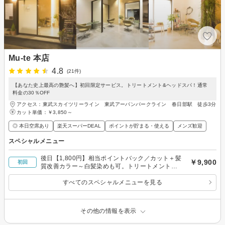
Mu-te 本店
4.8
(21件)
【あなた史上最高の艶髪へ】初回限定サービス。トリートメント&ヘッドスパ！通常
料金の30％OFF
アクセス：東武スカイツリーライン 東武アーバンパークライン 春日部駅 徒歩3分
カット単価：
￥3,850～
◎ 本日空席あり
楽天スーパーDEAL
ポイントが貯まる・使える
メンズ歓迎
スペシャルメニュー
後日【1,800円】相当ポイントバック／カット＋髪
￥9,900
初回
質改善カラー～白髪染めも可。トリートメント&
ヘッドスパ通常料金の30%オフで追加出来ます
すべてのスペシャルメニューを見る
その他の情報を表示