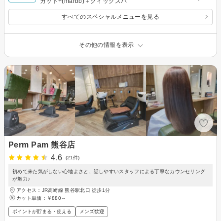
カット+(marbb)＋クイックスパ
すべてのスペシャルメニューを見る
その他の情報を表示
Perm Pam 熊谷店
4.6
(21件)
初めて来た気がしない心地よさと、話しやすいスタッフによる丁寧なカウンセリング
が魅力♪
アクセス：JR高崎線 熊谷駅北口 徒歩1分
カット単価：
￥880～
ポイントが貯まる・使える
メンズ歓迎