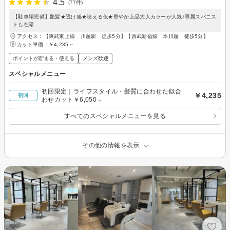
4.5
(77件)
【駐車場完備】艶髪★透け感★映える色★華やか上品大人カラーが人気♪専属スパニス
トも在籍
アクセス：【東武東上線 川越駅 徒歩5分】【西武新宿線 本川越 徒歩5分】
カット単価：
￥4,235～
ポイントが貯まる・使える
メンズ歓迎
スペシャルメニュー
初回限定｜ライフスタイル・髪質に合わせた似合
￥4,235
初回
わせカット￥6,050→
すべてのスペシャルメニューを見る
その他の情報を表示