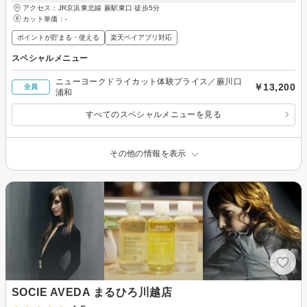
アクセス：JR京浜東北線 蕨駅東口 徒歩5分
カット単価：
-
ポイントが貯まる・使える
楽天ペイアプリ対応
スペシャルメニュー
ニューヨークドライカット体験プライス／蕨川口
￥13,200
全員
浦和
すべてのスペシャルメニューを見る
その他の情報を表示
SOCIE AVEDA まるひろ川越店