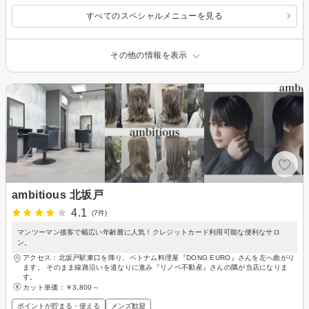
すべてのスペシャルメニューを見る
その他の情報を表示
ambitious 北坂戸
4.1
(7件)
マンツーマン接客で幅広い年齢層に人気！クレジットカード利用可能な便利なサロ
ン。
アクセス：北坂戸駅東口を降り、ベトナム料理屋『DONG EURO』さんを左へ曲がり
ます。 そのまま線路沿いを道なりに進み『リノベ不動産』さんの隣が当店になりま
す。
カット単価：
￥3,800～
ポイントが貯まる・使える
メンズ歓迎