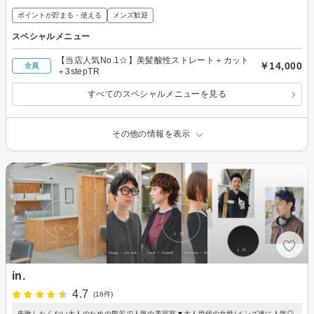
ポイントが貯まる・使える
メンズ歓迎
スペシャルメニュー
【当店人気No.1☆】美髪酸性ストレート＋カット
￥14,000
全員
＋3stepTR
すべてのスペシャルメニューを見る
その他の情報を表示
in.
4.7
(16件)
失敗したくない大人のための熊谷で人気の美容室▼大人世代の女性/メンズ達に人気◎