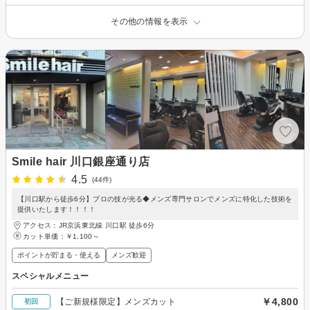
その他の情報を表示
Smile hair 川口銀座通り店
4.5
(44件)
【川口駅から徒歩6分】プロの技が光る◆メンズ専門サロンでメンズに特化した技術を
提供いたします！！！！
アクセス：JR京浜東北線 川口駅 徒歩6分
カット単価：
￥1,100～
ポイントが貯まる・使える
メンズ歓迎
スペシャルメニュー
￥4,800
【ご新規様限定】メンズカット
初回