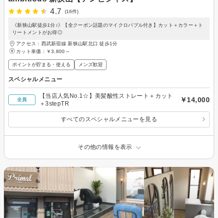
4.7
(16件)
《新狭山駅徒歩1分♪》【全クーポン話題のマイクロバブル付き】カット＋カラー＋ト
リートメントがお得◎
アクセス：西武新宿線 新狭山駅北口 徒歩1分
カット単価：
￥3,800～
ポイントが貯まる・使える
メンズ歓迎
スペシャルメニュー
【当店人気No.1☆】美髪酸性ストレート＋カット
￥14,000
全員
＋3stepTR
すべてのスペシャルメニューを見る
その他の情報を表示