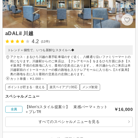
aDALil 川越
4.2
(12件)
トレンド＋個性で、いつも新鮮なスタイルへ◆
アクセス：まるひろ川越の裏手駐車場のすぐ近く、八幡通り沿いファミリーマートの
前になります。川越駅からのご来店は、【クレアモール】をまるひろ方面に歩き【ス
ギ薬局】手前の右路地に入り、最初の交差点にあります。、本川越からのご来店は本
川越駅前のイトーヨーカドーの横の路地を入りクレアモールに入り右へ【スギ薬局】
奥の路地を左に入り最初の交差点の左側にあります。
カット単価：
￥2,000～
ポイントが貯まる・使える
楽天ペイアプリ対応
メンズ歓迎
スペシャルメニュー
【Men'sスタイル提案☆】 束感パーマ＋カット
￥16,000
全員
＋プレTR
すべてのスペシャルメニューを見る