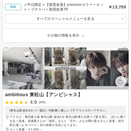
☆平日限定☆【髪質改善】premiumカラー＋カッ
￥13,750
初回
ト＋プチスパ＋髪質改善TR
すべてのスペシャルメニューを見る
その他の情報を表示
ambitious 東松山【アンビシャス】
4.9
(4件)
《東松山駅徒歩4分♪♪》幅広い年齢層に優しいプチプライスのヘアサロン。
アクセス：東武東上線 東松山駅 徒歩4分 東松山駅東口を降りて駅を背に、ぼたん通り
を左へ直進。居酒屋さんの『魚民』さんと『庄や』さんの間の道をさらに直進。箭弓
町広場（ピオパーク）目の前角が当店になります。
カット単価：
￥3,800～