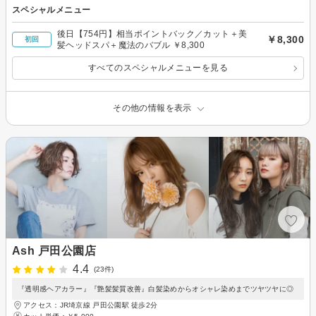
スペシャルメニュー
後日【754円】相当ポイントバック／カット＋美
￥8,300
初回
髪ヘッドスパ＋魔法のバブル ￥8,300
すべてのスペシャルメニューを見る
その他の情報を表示
Ash 戸田公園店
4.4
(23件)
『透明感ヘアカラー』『艶髪髪質改善』白髪染めからオシャレ染めまでツヤツヤに◎
アクセス：JR埼京線 戸田公園駅 徒歩2分