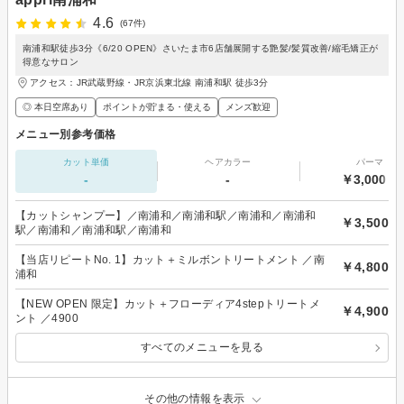
4.6
(67件)
南浦和駅徒歩3分《6/20 OPEN》さいたま市6店舗展開する艶髪/髪質改善/縮毛矯正が
得意なサロン
アクセス：JR武蔵野線・JR京浜東北線 南浦和駅 徒歩3分
◎ 本日空席あり
ポイントが貯まる・使える
メンズ歓迎
メニュー別参考価格
カット単価
ヘアカラー
パーマ
-
-
￥3,000～
【カットシャンプー】／南浦和／南浦和駅／南浦和／南浦和
￥3,500
駅／南浦和／南浦和駅／南浦和
【当店リピートNo. 1】カット＋ミルボントリートメント ／南
￥4,800
浦和
【NEW OPEN 限定】カット＋フローディア4stepトリートメ
￥4,900
ント ／4900
すべてのメニューを見る
その他の情報を表示