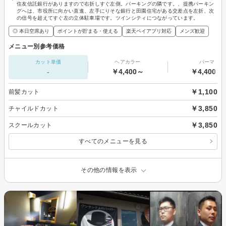
住友信託銀行がありますので右折しすぐ左側。パーキングの隣です。、提携パーキン
グへは、市役所に向かい直進、左手にりそな銀行と田園住宅がある交差点を左折、次
の信号を超えてすぐ左の立体駐車場です。ツインシティにつながっています。
◎ 本日空席あり
ポイントが貯まる・使える
楽天ペイアプリ対応
メンズ歓迎
メニュー別参考価格
カット単価
ヘアカラー
パーマ
-
￥4,400～
￥4,400～
￥1,100
前髪カット
￥3,850
チャイルドカット
￥3,850
スクールカット
すべてのメニューを見る
その他の情報を表示