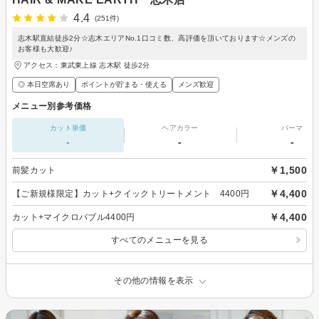
4.4
(251件)
志木駅直結徒歩2分☆志木エリアNo.1口コミ数、高評価を頂いております☆メンズの
お客様も大歓迎♪
アクセス：東武東上線 志木駅 徒歩2分
◎ 本日空席あり
ポイントが貯まる・使える
メンズ歓迎
メニュー別参考価格
カット単価
ヘアカラー
パーマ
-
-
-
￥1,500
前髪カット
￥4,400
【ご新規様限定】カット+クイックトリートメント 4400円
￥4,400
カット+マイクロバブル4400円
すべてのメニューを見る
その他の情報を表示