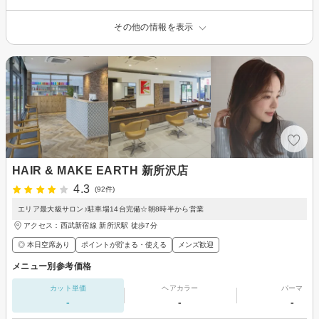
その他の情報を表示
HAIR & MAKE EARTH 新所沢店
4.3
(92件)
エリア最大級サロン♪駐車場14台完備☆朝8時半から営業
アクセス：西武新宿線 新所沢駅 徒歩7分
◎ 本日空席あり
ポイントが貯まる・使える
メンズ歓迎
メニュー別参考価格
カット単価
ヘアカラー
パーマ
-
-
-