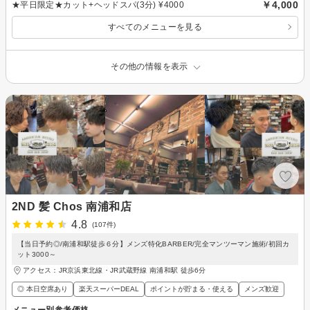
￥4,000
★平日限定★カット+ヘッドスパ(3分) ¥4000
すべてのメニューを見る
その他の情報を表示
2ND 髪 Chos 南浦和店
4.8
(107件)
【当日予約◎/南浦和駅徒歩６分】メンズ特化BARBER/完全マンツーマン施術/初回カ
ット3000～
アクセス：JR京浜東北線・JR武蔵野線 南浦和駅 徒歩6分
◎ 本日空席あり
楽天スーパーDEAL
ポイントが貯まる・使える
メンズ歓迎
メニュー別参考価格