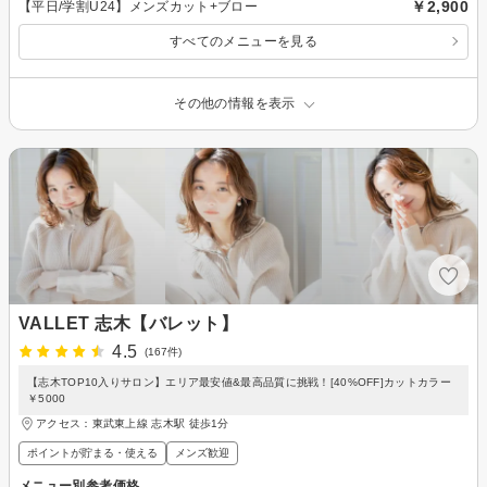
￥2,900
【平日/学割U24】メンズカット+ブロー
すべてのメニューを見る
その他の情報を表示
VALLET 志木【バレット】
4.5
(167件)
【志木TOP10入りサロン】エリア最安値&最高品質に挑戦！[40%OFF]カットカラー
￥5000
アクセス：東武東上線 志木駅 徒歩1分
ポイントが貯まる・使える
メンズ歓迎
メニュー別参考価格