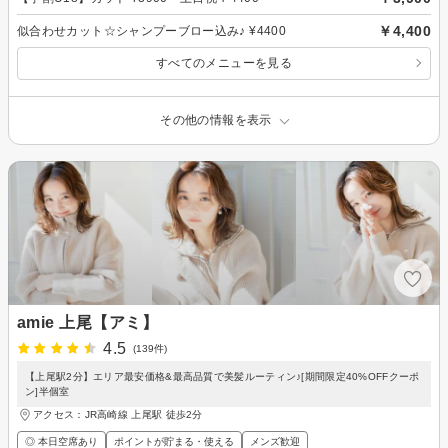
￥4,400
似合わせカット☆シャンプーブロー込み♪ ¥4400
すべてのメニューを見る
その他の情報を表示
amie 上尾【アミ】
4.5
(139件)
【上尾駅2分】エリア最安価格&最高品質で美髪ルーティン♪[期間限定40%OFFクーポ
ン]半個室
アクセス：JR高崎線 上尾駅 徒歩2分
◎ 本日空席あり
ポイントが貯まる・使える
メンズ歓迎