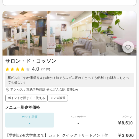
サロン・ド・コッソン
4.0
(11件)
駅ビル内でお仕事帰り＆お出かけ前でもスグに寄れてとっても便利！お財布にもとっ
ても優しい♪
アクセス：東武伊勢崎線 せんげん台駅 徒歩1分
ポイントが貯まる・使える
メンズ歓迎
メニュー別参考価格
カット単価
ヘアカラー
パーマ
-
-
￥8,510～
￥3,000
【学割U24/大学生まで】カット+クイックトリートメント付