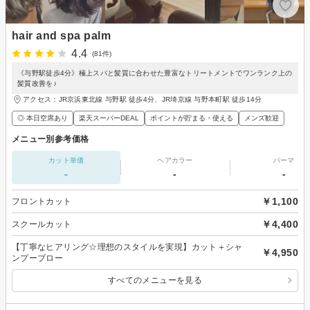
hair and spa palm
4.4
(81件)
《与野駅徒歩4分》極上スパと髪質に合わせた豊富なトリートメントでワンランク上の
髪質改善を♪
アクセス：JR京浜東北線 与野駅 徒歩4分、JR埼京線 与野本町駅 徒歩14分
◎ 本日空席あり
楽天スーパーDEAL
ポイントが貯まる・使える
メンズ歓迎
メニュー別参考価格
カット単価
ヘアカラー
パーマ
-
-
-
￥1,100
フロントカット
￥4,400
スクールカット
【丁寧なヒアリング☆理想のスタイルを実現】カット＋シャ
￥4,950
ンプーブロー
すべてのメニューを見る