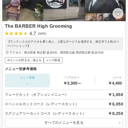
The BARBER High Grooming
4.7
(36件)
【ワンランク上のアナタを磨く為に、上質なサービスを提供する、秩父市で人気のバ
ーバーショップ】
アクセス：秩父鉄道 秩父駅 徒歩6分、西武秩父線 西武秩父駅 徒歩15分
ポイントが貯まる・使える
メンズ歓迎
メニュー別参考価格
カット単価
ヘアカラー
パーマ
-
￥3,300～
￥4,400～
￥1,650
フェードカット（オプションメニュー）
￥6,050
スペシャルカットコース（レディースカット）
￥8,250
ラグジュアリーカットコース（レディースカット）
すべてのメニューを見る