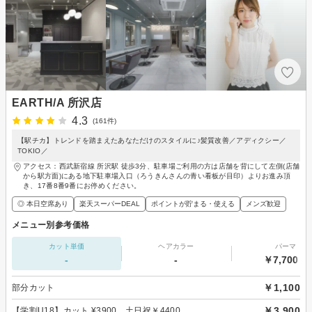
EARTH/A 所沢店
4.3
(161件)
【駅チカ】トレンドを踏まえたあなただけのスタイルに♪髪質改善／アディクシー／
TOKIO／
アクセス：西武新宿線 所沢駅 徒歩3分、駐車場ご利用の方は店舗を背にして左側(店舗
から駅方面)にある地下駐車場入口（ろうきんさんの青い看板が目印）よりお進み頂
き、17番8番9番にお停めください。
◎ 本日空席あり
楽天スーパーDEAL
ポイントが貯まる・使える
メンズ歓迎
メニュー別参考価格
カット単価
ヘアカラー
パーマ
-
-
￥7,700～
￥1,100
部分カット
￥3,900
【学割U18】カット ¥3900 土日祝￥4400