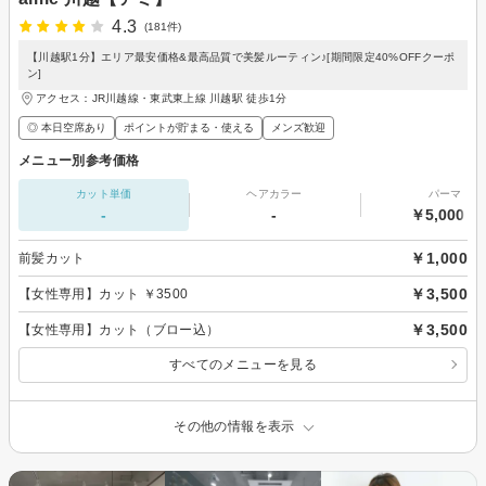
4.3
(181件)
【川越駅1分】エリア最安価格&最高品質で美髪ルーティン♪[期間限定40%OFFクーポ
ン]
アクセス：JR川越線・東武東上線 川越駅 徒歩1分
◎ 本日空席あり
ポイントが貯まる・使える
メンズ歓迎
メニュー別参考価格
カット単価
ヘアカラー
パーマ
-
-
￥5,000～
￥1,000
前髪カット
￥3,500
【女性専用】カット ￥3500
￥3,500
【女性専用】カット（ブロー込）
すべてのメニューを見る
その他の情報を表示