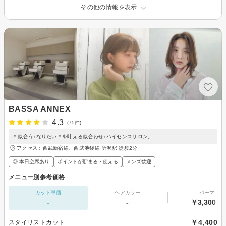
その他の情報を表示
BASSA ANNEX
4.3
(75件)
＊似合うxなりたい＊を叶える似合わせxハイセンスサロン。
アクセス：西武新宿線、西武池袋線 所沢駅 徒歩2分
◎ 本日空席あり
ポイントが貯まる・使える
メンズ歓迎
メニュー別参考価格
カット単価
ヘアカラー
パーマ
-
-
￥3,300～
￥4,400
スタイリストカット