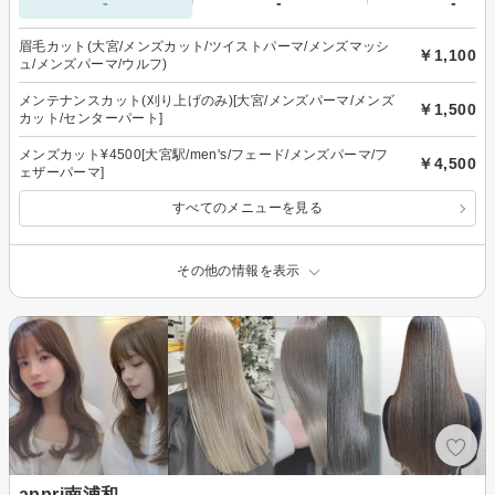
-
-
-
眉毛カット(大宮/メンズカット/ツイストパーマ/メンズマッシ
￥1,100
ュ/メンズパーマ/ウルフ)
メンテナンスカット(刈り上げのみ)[大宮/メンズパーマ/メンズ
￥1,500
カット/センターパート]
メンズカット¥4500[大宮駅/men's/フェード/メンズパーマ/フ
￥4,500
ェザーパーマ]
すべてのメニューを見る
その他の情報を表示
appri南浦和