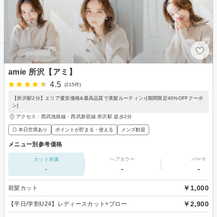
amie 所沢【アミ】
4.5
(215件)
【所沢駅2分】エリア最安価格&最高品質で美髪ルーティン♪[期間限定40%OFFクーポ
ン]
アクセス：西武池袋線・西武新宿線 所沢駅 徒歩2分
◎ 本日空席あり
ポイントが貯まる・使える
メンズ歓迎
メニュー別参考価格
カット単価
ヘアカラー
パーマ
-
-
-
￥1,000
前髪カット
￥2,900
【平日/学割U24】レディースカット+ブロー