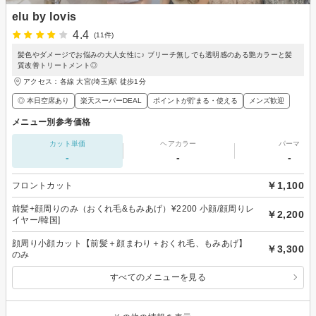
elu by lovis
4.4
(11件)
髪色やダメージでお悩みの大人女性に♪ ブリーチ無しでも透明感のある艶カラーと髪
質改善トリートメント◎
アクセス：各線 大宮(埼玉)駅 徒歩1分
◎ 本日空席あり
楽天スーパーDEAL
ポイントが貯まる・使える
メンズ歓迎
メニュー別参考価格
カット単価
ヘアカラー
パーマ
-
-
-
￥1,100
フロントカット
前髪+顔周りのみ（おくれ毛&もみあげ）¥2200 小顔/顔周りレ
￥2,200
イヤー/韓国]
顔周り小顔カット【前髪＋顔まわり＋おくれ毛、もみあげ】
￥3,300
のみ
すべてのメニューを見る