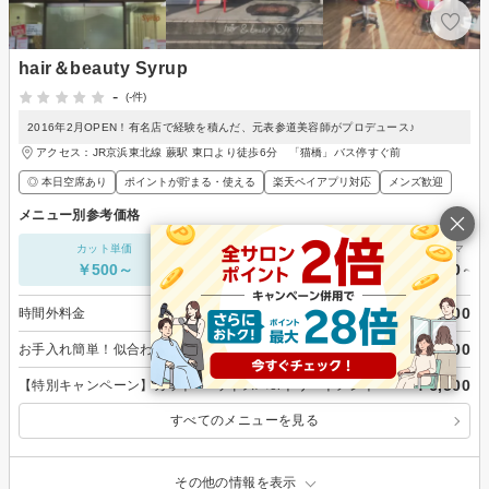
hair＆beauty Syrup
-
(-件)
2016年2月OPEN！有名店で経験を積んだ、元表参道美容師がプロデュース♪
アクセス：JR京浜東北線 蕨駅 東口より徒歩6分 「猫橋」バス停すぐ前
◎ 本日空席あり
ポイントが貯まる・使える
楽天ペイアプリ対応
メンズ歓迎
メニュー別参考価格
カット単価
ヘアカラー
パーマ
￥500～
￥500～
￥500～
￥500
時間外料金
￥5,000
お手入れ簡単！似合わせカット
￥6,500
【特別キャンペーン】カット+ヘッドスパorトリートメント
すべてのメニューを見る
その他の情報を表示