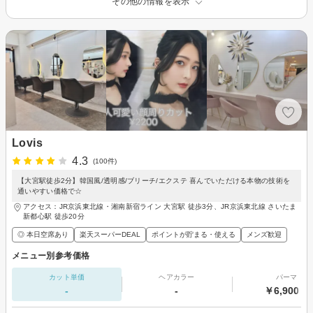
その他の情報を表示
Lovis
4.3
(100件)
【大宮駅徒歩2分】韓国風/透明感/ブリーチ/エクステ 喜んでいただける本物の技術を
通いやすい価格で☆
アクセス：JR京浜東北線・湘南新宿ライン 大宮駅 徒歩3分、JR京浜東北線 さいたま
新都心駅 徒歩20分
◎ 本日空席あり
楽天スーパーDEAL
ポイントが貯まる・使える
メンズ歓迎
メニュー別参考価格
カット単価
ヘアカラー
パーマ
-
-
￥6,900～