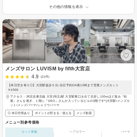
その他の情報を表示
メンズサロン LUVISM by fifth大宮店
4.9
(21件)
【本日空き有り◎】大宮駅徒歩５分♪当日予約OK夜10時まで営業メンズカット
￥4500
アクセス：JR京浜東北線 大宮(埼玉)駅 大宮駅東口を出て左折し100mほど進み『松
屋』さんを過ぎ、１階に『GEO』さんが入っているビルの3階です*[大宮駅/メンズカ
ット/メンズパーマ/シャドウパーマ
◎ 本日空席あり
ポイントが貯まる・使える
メンズ歓迎
メニュー別参考価格
カット単価
ヘアカラー
パーマ