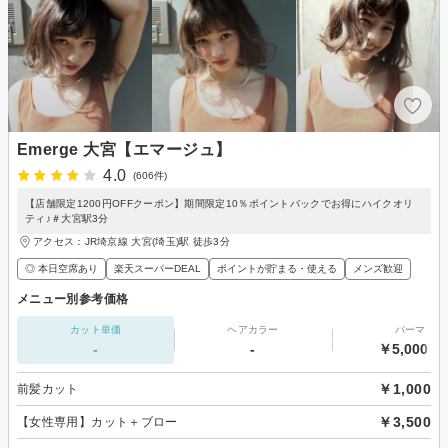
Emerge 大宮【エマージュ】
4.0
(606件)
【店舗限定1200円OFFクーポン】期間限定10％ポイントバックでお得にハイクオリ
ティ♪＃大宮駅3分
アクセス：JR埼京線 大宮(埼玉)駅 徒歩3分
◎ 本日空席あり
楽天スーパーDEAL
ポイントが貯まる・使える
メンズ歓迎
メニュー別参考価格
カット単価
ヘアカラー
パーマ
-
-
￥5,000～
￥1,000
前髪カット
￥3,500
【女性専用】カット＋ブロー