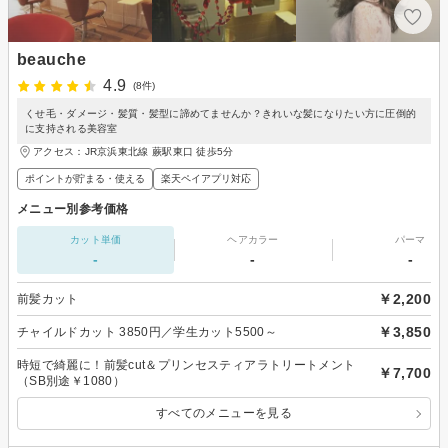
beauche
4.9
(8件)
くせ毛・ダメージ・髪質・髪型に諦めてませんか？きれいな髪になりたい方に圧倒的
に支持される美容室
アクセス：JR京浜東北線 蕨駅東口 徒歩5分
ポイントが貯まる・使える
楽天ペイアプリ対応
メニュー別参考価格
カット単価
ヘアカラー
パーマ
-
-
-
￥2,200
前髪カット
￥3,850
チャイルドカット 3850円／学生カット5500～
時短で綺麗に！前髪cut＆プリンセスティアラトリートメント
￥7,700
（SB別途￥1080）
すべてのメニューを見る