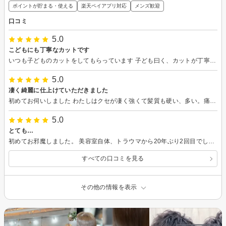
ポイントが貯まる・使える
楽天ペイアプリ対応
メンズ歓迎
口コミ
5.0
こどもにも丁寧なカットです
いつも子どものカットをしてもらっています 子ども曰く、カットが丁寧で、お店のBGMもすごく良いとのことです笑
5.0
凄く綺麗に仕上けていただきました
初めてお伺いしました わたしはクセが凄く強くて髪質も硬い、多い。痛みもひどいです、なのでいつも満足な仕上がりにはならず自分の髪質のせいかと思っていました しかし今回は大満足です。わたしの髪に合わせて薬をえらんでいただきまして、髪の延びも大満足です。 まささんお話も楽しかったし、大笑いした話もありました 和やかなお店です こちらからまたお願いしますといいたいです。 髪が綺麗になったから、どこかにお出かけしたい気分です 笑
5.0
とても…
初めてお邪魔しました。 美容室自体、トラウマから20年ぶり2回目でしたが、接客も技術もとても良かったです。 スタッフさんがとても親切でした！ カラーのみで予約し、スタッフさんと色々お話してマニキュアにしました。 自分が思っていたより綺麗に色が入って嬉しかったです(*´∀｀*) お世話になりました！ また機会があればよろしくお願いいたします(*- -)(*_ _)ﾍﾟｺﾘ
すべての口コミを見る
その他の情報を表示