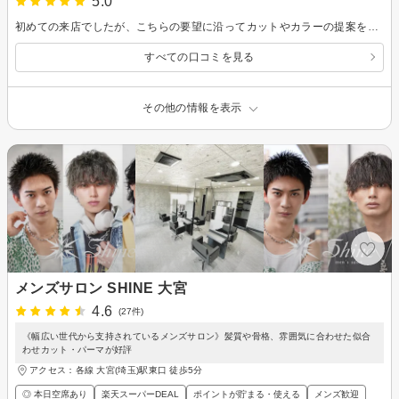
5.0
初めての来店でしたが、こちらの要望に沿ってカットやカラーの提案をしてくださり丁寧に施術していただきました。以前よりスタイリングがしやすくなりヘナカラーも良い感じです。落ち着いた雰囲気の中で予定していた施術時間より早めに仕上げていただき助かりました。また、よろしくお願い致します。
すべての口コミを見る
その他の情報を表示
メンズサロン SHINE 大宮
4.6
(27件)
《幅広い世代から支持されているメンズサロン》髪質や骨格、雰囲気に合わせた似合
わせカット・パーマが好評
アクセス：各線 大宮(埼玉)駅東口 徒歩5分
◎ 本日空席あり
楽天スーパーDEAL
ポイントが貯まる・使える
メンズ歓迎