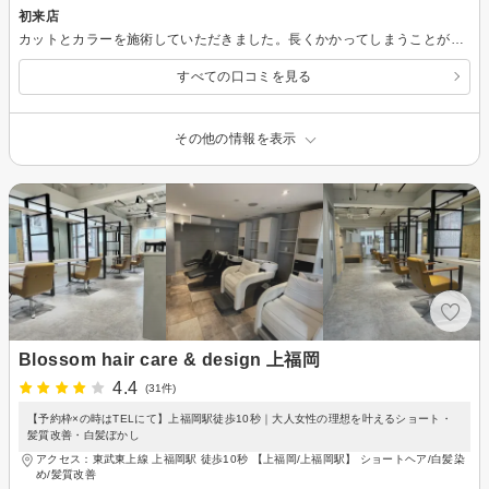
初来店
カットとカラーを施術していただきました。長くかかってしまうことがあるなか、思っていた時間より早く終わってよかったです。 カラーもキレイに染めてもらって気に入ってます。他のお客様も多くいらっしゃってて、賑やかめで明るい感じでした。
すべての口コミを見る
その他の情報を表示
Blossom hair care & design 上福岡
4.4
(31件)
【予約枠×の時はTELにて】上福岡駅徒歩10秒｜大人女性の理想を叶えるショート・
髪質改善・白髪ぼかし
アクセス：東武東上線 上福岡駅 徒歩10秒 【上福岡/上福岡駅】 ショートヘア/白髪染
め/髪質改善