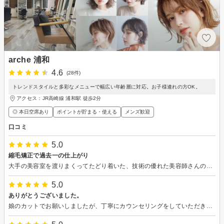
arche 浦和
4.6
(28件)
トレンドスタイルと多彩なメニューで幅広い年齢層に対応。お子様連れの方OK。
アクセス：JR高崎線 浦和駅 徒歩2分
◎ 本日空席あり
ポイントが貯まる・使える
メンズ歓迎
口コミ
5.0
縮毛矯正で過去一の仕上がり
大手の美容室を渡りまくってたどり着いた、技術の優れた美容師さんのいるお店。最初女性を指名してたけど、大柄な男性が担当になった時は、『あれ―?』と思ったけど『でもいいや―』と流されるままお任せしてたら、髪質から判断して最良の液剤を的確な時間管理で処理して下さり最高の仕上がりになりました。大満足です。かえって技術の高い美容師さんが担当になって運が良かったなと感じました。またよろしくお願いします。
5.0
ありがとうございました。
娘のカットでお願いしましたが、丁寧にカウンセリングをしていただき、 仕上がりに娘も満足していました。 今後のお手入れ方法も教えていただきました。 またよろしくお願い致します。