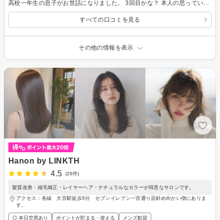
高校一年生の息子がお世話になりました。 3回目かな？ 本人の思っていることがあるらしく、悩みやなりたいイメージを伝えることができたとのこと。結果、イケメン("⌒∇⌒")に仕上げてくださり、本人は大変満足したようです。 乾かし方もレクチャー頂き、喜んでいました。
すべての口コミを見る
その他の情報を表示
Hanon by LINKTH
4.5
(26件)
髪質改善・縮毛矯正・レイヤーヘア・ナチュラルなカラーが得意なサロンです。
アクセス：各線 大宮駅徒歩5分 セブンイレブン一宮通り店斜め向かい側にありま
す。
◎ 本日空席あり
ポイントが貯まる・使える
メンズ歓迎