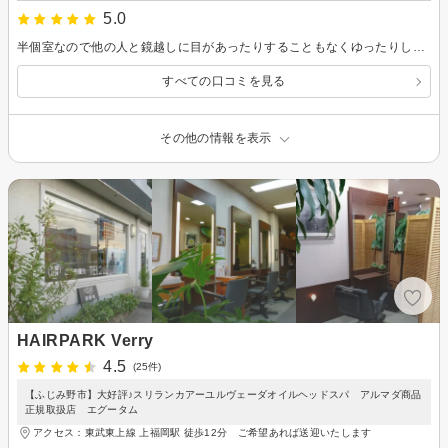
5.0
半個室なので他の人と鏡越しに目があったりすることもなくゆったりしながら、シャンプーも移動もせず仕上げてもらえる設備、丁寧に仕上げてもらえて完璧です。いつもありがとうございます。
すべての口コミを見る
その他の情報を表示
HAIRPARK Verry
4.5
(25件)
【ふじみ野市】大好評♪スリランカアーユルヴェーダオイルヘッドスパ アルマダ商品
正規取扱店 エグータム
アクセス：東武東上線 上福岡駅 徒歩12分 ご希望あれば送迎いたします