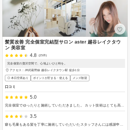
髪質改善 完全個室完結型サロン aster 越谷レイクタウ
ン 美容室
4.8
(25件)
完全個室の贅沢空間で、心地よいひと時を。
アクセス：JR武蔵野線 越谷レイクタウン駅 徒歩1分
◎ 本日空席あり
ポイントが貯まる・使える
メンズ歓迎
口コミ
5.0
完全個室でゆったりと施術していただきました。 カット技術はとても高い方で、2回目ですがリピさせていただきました。 ちょっとお高めの酸熱トリートメントですが、していただいた後のサラサラ感等とても良くずっとさわっていたくなります。 またお願いしたい美容室です。
3.5
癖も毛量もある髪を丁寧に施術していただいたスタッフさんには感謝申し上げます。 ただ、予約を直前に入れると、隙間時間に無理やり詰め込まれる感じらしく、他の方との施術の関係上合間でまあまあ待たされるので、時間と気持ちに余裕がないと無理だと思います。 それならいっそ予約を入れられないようにした方が諦めがつきますね。 あまり余裕をもった予約を入れられないので、次回からはもういいかな、と思いました。 あと、メニューに「ヘアカラー」のタグがついていたので、カラー込みだと勘違いしました。 私のような粗忽者のためにも「ヘアカラー」のタグを削除していただいた方が良いかと思います。