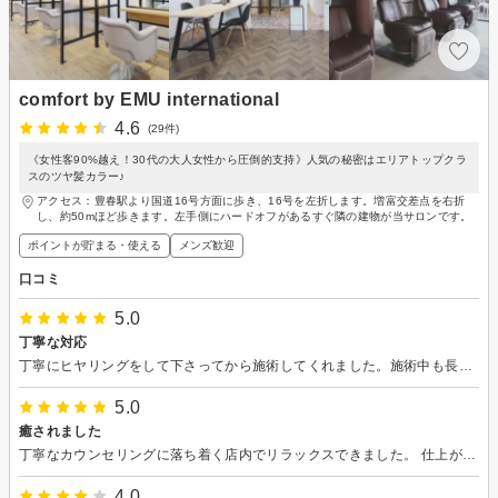
comfort by EMU international
4.6
(29件)
《女性客90%越え！30代の大人女性から圧倒的支持》人気の秘密はエリアトップクラ
スのツヤ髪カラー♪
アクセス：豊春駅より国道16号方面に歩き、16号を左折します。増富交差点を右折
し、約50mほど歩きます。左手側にハードオフがあるすぐ隣の建物が当サロンです。
ポイントが貯まる・使える
メンズ歓迎
口コミ
5.0
丁寧な対応
丁寧にヒヤリングをして下さってから施術してくれました。施術中も長さや重さの好みなど都度聞いてくださったので話しやすかったです。 マイクロスコープで頭皮の状態を見せてくださり、トリートメントの相談もできました(頭皮のトリートメントor髪のトリートメント)。状態に合わせて対応して下さるので安心して受けられました。 ありがとうございました。
5.0
癒されました
丁寧なカウンセリングに落ち着く店内でリラックスできました。 仕上がりも満足でまたお願いしたいです。 ありがとうございました！
4.0