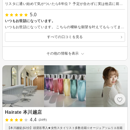
リスタに通い始めて気がついたら6年位？ 予定が合わずに実は他店に前回行きました。 すると帰宅するなり娘からお母さんはリスタがあってるね！と！ 嬉しくて店長の岩渕さんにもお伝えしましたが！ これからも私は浮気せずにリスタに通います。 よろしくお願いします！
5.0
いつもお世話になっています。
いつもお世話になっています。 こちらの曖昧な願望を叶えてもらってます。 カットの時間がとても楽しいです。 次回もよろしくお願いします♀
すべての口コミを見る
その他の情報を表示
Hairate 本川越店
4.4
(24件)
【本川越徒歩2分】頭浸浴導入★女性スタイリスト多数在籍☆オージュアソムリエ在籍