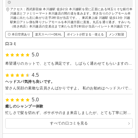
◎
アクセス：西武新宿線 本川越駅 徒歩2分 本川越駅を背に正面にある埼玉りそな銀行本
川越店とファミリーマート本川越店の間の道を進みます。突き当りのクレアモール本
川越に出たら左に曲がり左手2軒目が当店です。、東武東上線 川越駅 徒歩13分 川越
駅東口アトレ側を降りクレアモールを本川越方面に直進。丸広を通り過ぎ、すみいち
（焼き肉店）本川越店の交差点まで来たら左手2軒目が当店ハイレート本川越店です。
◎ 本日空席あり
楽天スーパーDEAL
ポイントが貯まる・使える
メンズ歓迎
口コミ
5.0
希望通りのカットで、とても満足です。 しばらく通わせてもらいますので、宜しくお願い致します。
4.5
ヘッドスパ気持ち良いです。
皆さん笑顔の素敵な店員さんばかりですよ。 私のお勧めはヘッドスパです。 気持ち良くて、眼精疲労などの疲れも取れるし頭がスッキリしますよ。 ３ステップトリートメントも髪がサラサラになってお勧めです。
5.0
癒しのシャンプー体験
忙しさで髪を切れず、ボサボサのまま来店しましたが、とても丁寧に対応していただき安心しました。今回は「お任せ」でお願いしたところ、想像以上に自分に似合うスタイルに仕上げてくださり、本当に満足です。特にシャンプーの力加減が絶妙で、強すぎず弱すぎずとても気持ちよかったです。仕上がりだけでなく気分までスッキリする美容院でした。
すべての口コミを見る