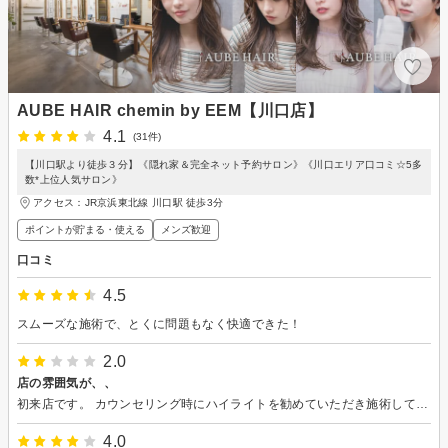
AUBE HAIR chemin by EEM【川口店】
4.1
(31件)
【川口駅より徒歩３分】《隠れ家＆完全ネット予約サロン》《川口エリア口コミ☆5多
数*上位人気サロン》
アクセス：JR京浜東北線 川口駅 徒歩3分
ポイントが貯まる・使える
メンズ歓迎
口コミ
4.5
スムーズな施術で、とくに問題もなく快適できた！
2.0
店の雰囲気が、、
初来店です。 カウンセリング時にハイライトを勧めていただき施術して頂きました。 担当していただいた方の技術、接客は申し分なかったのですが初めて訪れた店で初めて受付で対応していただいた方がとても暗く覇気がないかんじで私もしかして予約してなかったかな？と心配になるほどでした。その方はいらっしゃいませの一言もありませんでした笑顔で接客していただければもっと明るい雰囲気の店になるのにちょっと残念ですね。担当して頂いた方はいい方でした そして店内は写真ほど広くなくこじんまりとしたかんじでした。 店の広さの割にスタッフが多い印象でした。
4.0