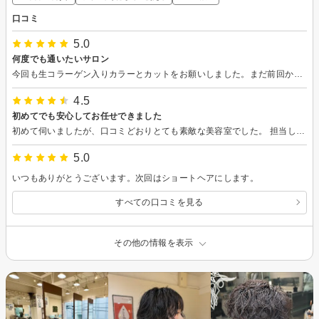
口コミ
5.0
何度でも通いたいサロン
今回も生コラーゲン入りカラーとカットをお願いしました。まだ前回から4週間ほどしか経っておらず、そんなに頻繁にカラーを入れたら傷んでしまうかしら？と不安でしたが、栄養たっぷりのカラーリングとマイクロバブルの泡の効果で、ふわふわ、ツヤツヤ、ツルツルに。ほんのり甘さを加えたミルクティー色にして頂きました。 カットは切りすぎない程度に伸びた分だけを、しっかり小顔になる正確さと丁寧さで。いつも通り可愛いショートスタイルにして頂きました。 アシスタントさんのヘッドスパも適度な強さで心地よく、たいへん癒されました。 何度通っても、また行きたくなるサロンです。
4.5
初めてでも安心してお任せできました
初めて伺いましたが、口コミどおりとても素敵な美容室でした。 担当してくださった方の接客も丁寧で話しやすく、終始リラックスして過ごすことができました。 髪型も自分のイメージ以上に素敵に仕上げていただき、とても満足しています。周りからも好評でした。 またぜひお願いしたいと思います。ありがとうございました！
5.0
いつもありがとうございます。次回はショートヘアにします。
すべての口コミを見る
その他の情報を表示