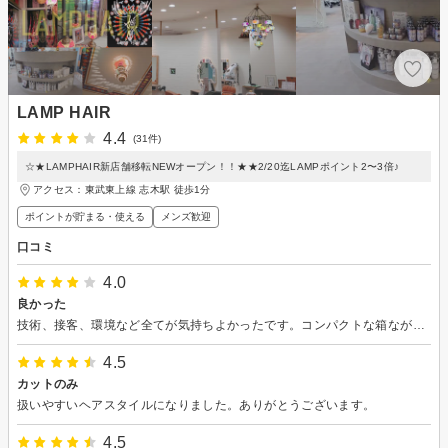
LAMP HAIR
4.4
(31件)
☆★LAMPHAIR新店舗移転NEWオープン！！★★2/20迄LAMPポイント2〜3倍♪
アクセス：東武東上線 志木駅 徒歩1分
ポイントが貯まる・使える
メンズ歓迎
口コミ
4.0
良かった
技術、接客、環境など全てが気持ちよかったです。コンパクトな箱ながらに、統一感がある部屋の雰囲気が出ていました。
4.5
カットのみ
扱いやすいヘアスタイルになりました。ありがとうございます。
4.5