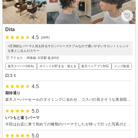
Dita
4.5
(26件)
<圧倒的なパーマ人気を誇るサロン>リーズナブルなので通いやすいサロン！トレンド
を落とし込んだカラー
アクセス：JR各線 大宮駅 徒歩5分
楽天スーパーDEAL
ポイントが貯まる・使える
楽天ペイアプリ対応
メンズ歓迎
口コミ
4.5
期待通り
楽天スーパーセールのタイミングに合わせ、コスパの良さそうな美容院を探していて予約しました。 希望通りに切っていただき、指定のない部分は相談しながら良い感じにして貰えました。最後のスタイリングも若い方がやっていただけたおかげで今風になり、新鮮で満足でした。
5.0
いつもと違うパーマ
今回はお店に来て初めての種類のパーマでしたが持って行った写真のとおりに仕上げていただきました。ありがとうございました。
5.0