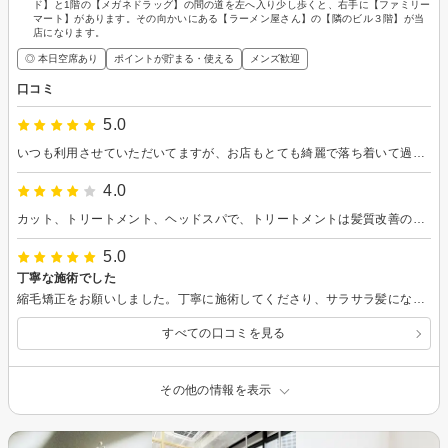
ド】と1階の【メガネドラッグ】の間の道を左へ入り少し歩くと、右手に【ファミリー
マート】があります。その向かいにある【ラーメン屋さん】の【隣のビル３階】が当
店になります。
◎ 本日空席あり
ポイントが貯まる・使える
メンズ歓迎
口コミ
5.0
いつも利用させていただいてますが、お店もとても綺麗で落ち着いて過ごす事が出来ます。 何よりも今野さんが素敵な方で、何でも相談できます。
4.0
カット、トリートメント、ヘッドスパで、トリートメントは髪質改善のものでした。 席は完全個室でゆったりできました。私の個室は鏡が正面でしたが、他の個室は横についているものもあるようでした。かなり気を使って設計されているみたいです。ですが、私の反対にある個室の鏡が私から見えていました。きっとたまたまですね。 トリートメントはかなりいいものらしく、何回か髪を洗いましたが、手触りが最初と変わりません。 シャンプー台は3つでしたが、隣が空いてるように配慮しているようで、お店の心遣いを感じました。 ヘッドスパは寝落ちしてしまったようで、気持ちよさだけを覚えています。 ありがとうごさいました。
5.0
丁寧な施術でした
縮毛矯正をお願いしました。丁寧に施術してくださり、サラサラ髪になる事ができて嬉しいです！ 次回の縮毛の時も、また伺いたいと思います。
すべての口コミを見る
その他の情報を表示