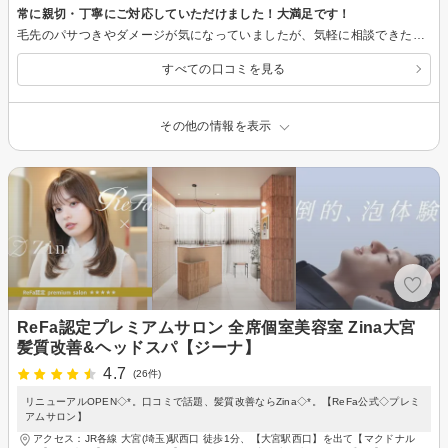
常に親切・丁寧にご対応していただけました！大満足です！
毛先のパサつきやダメージが気になっていましたが、気軽に相談できた上に、髪のダメージを踏まえてパーマをかけてくださりとても助かりました！ また、セットの仕方などもお聞きすることができ大満足です ぜひ友達にもオススメしたいと思いました！
すべての口コミを見る
その他の情報を表示
ReFa認定プレミアムサロン 全席個室美容室 Zina大宮
髪質改善&ヘッドスパ【ジーナ】
4.7
(26件)
リニューアルOPEN◇*。口コミで話題、髪質改善ならZina◇*。【ReFa公式◇プレミ
アムサロン】
アクセス：JR各線 大宮(埼玉)駅西口 徒歩1分、【大宮駅西口】を出て【マクドナル