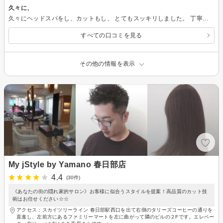
久々に、
久々にヘッドスパをし、カットもし、 とてもスッキリしました。 丁寧な対応でとても気持ちよかったです。
すべての口コミを見る
その他の情報を表示
My jStyle by Yamano 春日部店
4.4
(30件)
《あなたの街の隠れ家的サロン》お客様に似合うスタイルを提案！高品質のカット技
術はお任せください☆☆
アクセス：スカイツリーライン 春日部駅西口を出て右側のタリーズコーヒーの通りを
直進し、左前方にあるファミリーマートを左に曲がって隣のビルの２Fです。エレベー