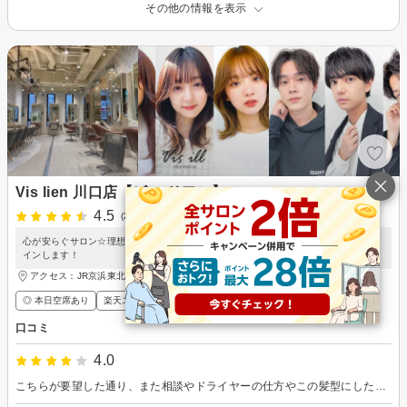
その他の情報を表示
Vis lien 川口店【ビス リアン】
4.5
(24件)
心が安らぐサロン☆理想のヘアスタイルが手に入る☆彡お好みに合わせて自在にデザ
インします！
アクセス：JR京浜東北線 川口駅 徒歩4分
◎ 本日空席あり
楽天スーパーDEAL
ポイントが貯まる・使える
メンズ歓迎
口コミ
4.0
こちらが要望した通り、また相談やドライヤーの仕方やこの髪型にしたら起こりうる懸念点等を教えていただき、いい感じにカットしていただいた。