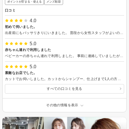
ポイントが貯まる・使える
メンズ歓迎
口コミ
4.0
初めて伺いました。
出産前にもバッサリきりにいきました。 普段から女性スタッフがよいので、ちょうど女性の方担当で良かったです。 接客もつかず離れずで程よい距離感。 ヘアスタイルも希望に沿って満足の仕上がりでした！ またシャンプー後のマッサージがお上手でとても気持ちよかったです。 また伺いたいと思います。
5.0
赤ちゃん連れで利用しました
ベビーカーの赤ちゃん連れで利用しました。 事前に連絡していましたがスムーズに席まで案内していただき、途中子供が泣いてしまったときも嫌な顔せず、「これが終わったらケープ外すので抱っこしていいですよ」や「飲み物は温かいと危ないので冷たいのにしますか？」など細やかに配慮していただきました。 施術も普段の手入れやカラーの色落ちなど相談して進めて頂きました。 また利用させていただきます。
5.0
素敵なお店でした。
カットでお伺いしました。カットからシャンプー、仕上げまで1人の方が担当してくださり、店内も落ち着いた雰囲気で過ごしやすかったです。また機会があればお伺いしたいです。
すべての口コミを見る
その他の情報を表示