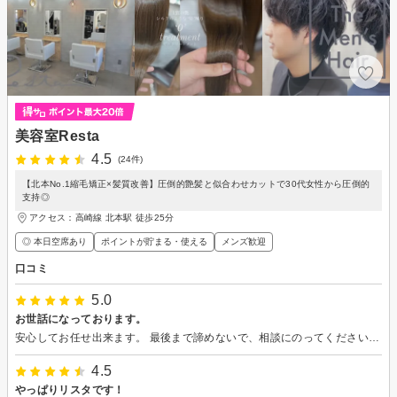
美容室Resta
4.5
(24件)
【北本No.1縮毛矯正×髪質改善】圧倒的艶髪と似合わせカットで30代女性から圧倒的
支持◎
アクセス：高崎線 北本駅 徒歩25分
◎ 本日空席あり
ポイントが貯まる・使える
メンズ歓迎
口コミ
5.0
お世話になっております。
安心してお任せ出来ます。 最後まで諦めないで、相談にのってくださいます☺️ カットは凄く知識があって、可愛くしてくれます。
4.5
やっぱりリスタです！