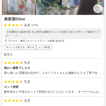
美容室Olive
4.8
(27件)
【大袋駅から徒歩5分】大人世代も納得のトレンドを取り入れたデザインで垢抜けヘア
に・・・♪♪
アクセス：東武スカイツリーライン 大袋駅 徒歩5分
ポイントが貯まる・使える
メンズ歓迎
口コミ
5.0
温かい接客でした☆
落ち着いた雰囲気の店内で、スタイリストさんも施術がとても丁寧で仕上がりも大変満足できました。 また、雨が降っていたので自転車のサドルを拭いてくれたり、リュックもビニール袋をくれたりと とても親切な対応をしてくれてありがたいです。 また髪が伸びて切りたくなったらお世話になりにきます。 これからも無理せず頑張ってください。
5.0
カット技術
数年前から子供のカットで利用させていただいてます。 オーナーさんはとても良い方で子供（6歳）も懐いてます。 予定が合わず違うサロンを二度利用しましたが、カット技術や接客もOliveさんのように満足できる場所はありませんでした。 これからもお世話になりたいと改めて思いました。
4.5