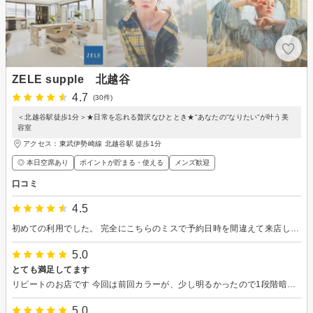
ZELE supple 北越谷
4.7
(30件)
＜北越谷駅徒歩1分＞★日常を忘れる贅沢なひととき★"あなたの”なりたい”が叶う美
容室
アクセス：東武伊勢崎線 北越谷駅 徒歩1分
◎ 本日空席あり
ポイントが貯まる・使える
メンズ歓迎
口コミ
4.5
初めての利用でした。 完全にこちらのミスで予約日時を間違えて来店してしまったのですが、とても丁寧にリスケジュールを提案してくださいました。 普段あまり頻繁に美容室に行かず、美容の知識もないため、他店では、ご自身の考えを一方的に勧められたり、諭されるように感じることもあったのですが、今回担当してくださった方（若くてお綺麗なスタイリストさん）は、そうした態度とは無縁で、決して押しつけがましくなく、ご自身の見解とその根拠を分かりやすく説明してくださいました。 私自身うまく言葉にできなかった要望も、やり取りを重ねる中で丁寧に汲み取って提案してくださり、馴れ馴れしくなく、かといって堅苦しすぎない、ちょうどいい距離感の接客で、自分一人のイメージだけでは思いつかなかった新しいスタイルに仕上げていただきました。 久しぶりに、美容院で心から楽しい時間を過ごすことができました。 担当してくださったスタイリストさんに、改めて感謝申し上げます。 お店全体の雰囲気も、皆さんがリラックスしていらっしゃる様子で、常連さんが多いのかなという印象を受けました。気後れしがちな私でも、過度に緊張せず居心地よく過ごせました。 駅前ですが、近隣の提携駐車場も案内していただけます。カットであればサービス時間内に収まるので、車でも利用しやすいと思いました。
5.0
とても満足してます
リピートのお店です 今回は前回カラーが、少し明るかったので1段階暗くしてもらいとても満足しています カットも気にいっています 友達にカラーいい色だねと、言われ嬉しかったです
5.0