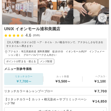
UNIX イオンモール浦和美園店
4.6
(55件)
【大人可愛いスタイル◎】ヘア・ネイル・スパ複合サロンで、アナタらしさを引き出
すスタイルへ導きます♪
アクセス：埼玉高速鉄道 浦和美園駅 徒歩10分 イオンモール内2F インフォメー
ション近く グローバルワークさん向かい
ポイントが貯まる・使える
メンズ歓迎
メニュー別参考価格
リタッチカラー
カット単価
ヘアカラー
￥7,700～
￥5,500～
￥1,100～
￥7,700
リタッチカラー＆シャンプーブロー
【リタッチカラー】カット＋根元染め＋サブリミックベーシ
￥14,850
ックTM