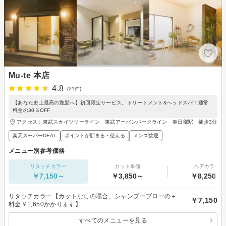
Mu-te 本店
4.8
(21件)
【あなた史上最高の艶髪へ】初回限定サービス。トリートメント&ヘッドスパ！通常
料金の30％OFF
アクセス：東武スカイツリーライン 東武アーバンパークライン 春日部駅 徒歩3分
楽天スーパーDEAL
ポイントが貯まる・使える
メンズ歓迎
メニュー別参考価格
リタッチカラー
カット単価
ヘアカラー
￥7,150～
￥3,850～
￥8,250～
リタッチカラー【カットなしの場合、シャンプーブローの＋
￥7,150
料金￥1,650かかります】
すべてのメニューを見る