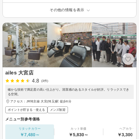
その他の情報を表示
ailes 大宮店
4.8
(3件)
確かな技術で満足度の高い仕上がり。清潔感のあるスタイルが好評。リラックスでき
る空間。
アクセス：JR埼京線 大宮(埼玉)駅 徒歩6分
ポイントが貯まる・使える
メンズ歓迎
メニュー別参考価格
リタッチカラー
カット単価
ヘアカラー
￥7,480～
￥5,830～
￥3,300～