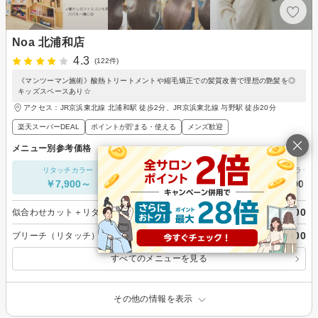
Noa 北浦和店
4.3
(122件)
《マンツーマン施術》酸熱トリートメントや縮毛矯正での髪質改善で理想の艶髪を◎
キッズスペースあり☆
アクセス：JR京浜東北線 北浦和駅 徒歩2分、JR京浜東北線 与野駅 徒歩20分
楽天スーパーDEAL
ポイントが貯まる・使える
メンズ歓迎
メニュー別参考価格
リタッチカラー
カット単価
ヘアカラー
￥7,900～
￥5,000～
￥1,000～
￥7,900
似合わせカット＋リタッチカラー ￥7,900 （白髪染OK）
￥9,600
ブリーチ（リタッチ） ￥9,600
すべてのメニューを見る
その他の情報を表示