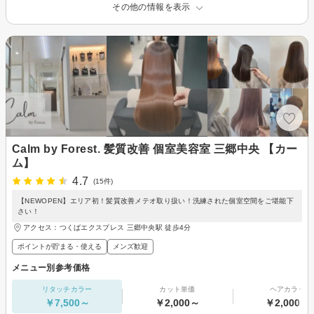
その他の情報を表示
Calm by Forest. 髪質改善 個室美容室 三郷中央 【カー
ム】
4.7
(15件)
【NEWOPEN】エリア初！髪質改善メテオ取り扱い！洗練された個室空間をご堪能下
さい！
アクセス：つくばエクスプレス 三郷中央駅 徒歩4分
ポイントが貯まる・使える
メンズ歓迎
メニュー別参考価格
リタッチカラー
カット単価
ヘアカラー
￥7,500～
￥2,000～
￥2,000～