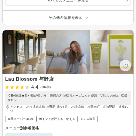
すべてのメニューを見る
その他の情報を表示
Lau Blossom 与野店
4.4
(104件)
ICEA認証★髪や肌が弱い方・妊婦の方☆92％オーガニック使用「Villa Lodola」取扱
サロン
アクセス：JR京浜東北線 与野駅 徒歩5分、JR埼京線 与野本町 北与野駅 徒歩10
分
楽天スーパーDEAL
ポイントが貯まる・使える
メンズ歓迎
メニュー別参考価格