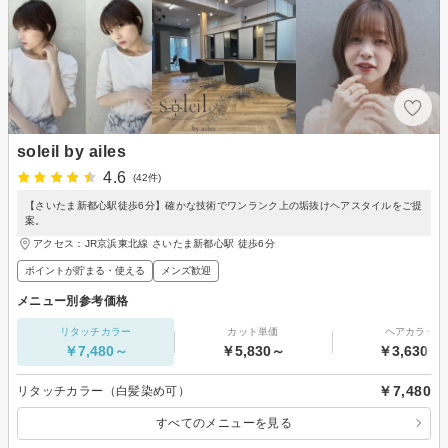
soleil by ailes
4.6
(42件)
【さいたま新都心駅徒歩6分】確かな技術でワンランク上の垢抜けヘアスタイルをご提
案。
アクセス：JR京浜東北線 さいたま新都心駅 徒歩6分
ポイントが貯まる・使える
メンズ歓迎
メニュー別参考価格
リタッチカラー
カット単価
ヘアカラー
￥7,480～
￥5,830～
￥3,630～
￥7,480
リタッチカラー（白髪染め可）
すべてのメニューを見る