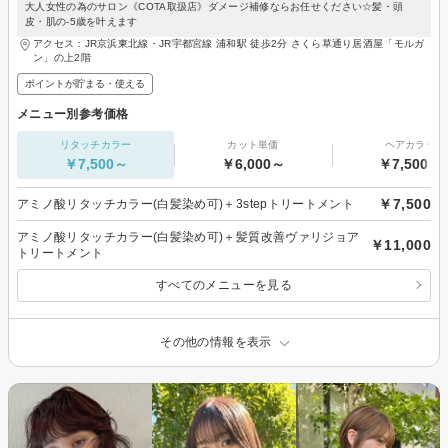
大人女性の為のサロン《COTA取扱店》ダメージ補修ならお任せください☆髪・頭
皮・肌の-5歳を叶えます
アクセス：JR京浜東北線・JR宇都宮線 浦和駅 徒歩2分 さくら草通り居酒屋「モルガ
ン」の上2階
ポイントが貯まる・使える
メニュー別参考価格
リタッチカラー
カット単価
ヘアカラー
￥7,500～
￥6,000～
￥7,500～
￥7,500
アミノ酸リタッチカラー(白髪染め可)＋3stepトリートメント
アミノ酸リタッチカラー(白髪染め可)＋髪質改善ヴァリジョア
￥11,000
トリートメント
すべてのメニューを見る
その他の情報を表示