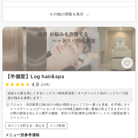
その他の情報を表示
【半個室】Log hair&spa
4.9
(12件)
頭皮から髪を美しくするヘッドスパ特化美容室！オーダーメイド式のヘッドスパで頭
皮の悩みを改善します！
アクセス：所沢駅西口側(SEIYU側)の階段をおりてプロぺ通りを直進。右手側にタイ
トーステーション(ゲームセンター)とVAN矯正歯科の青い看板が見えてきますのでそ
の間の路地を右に入り裏手の建物、所沢/小手指/東村山/秋津/ヘッドスパ/髪質改善/ト
リートメント
ポイントが貯まる・使える
メンズ歓迎
メニュー別参考価格