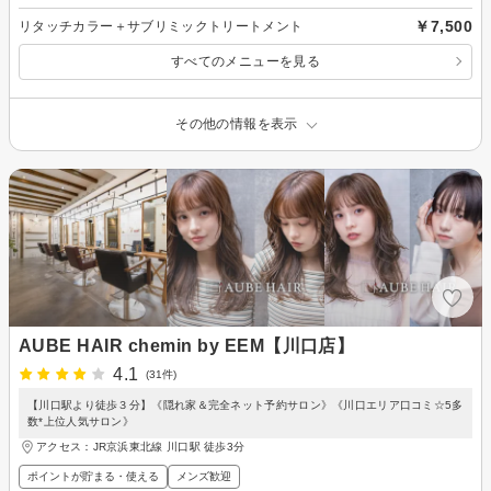
￥7,500
リタッチカラー＋サブリミックトリートメント
すべてのメニューを見る
その他の情報を表示
AUBE HAIR chemin by EEM【川口店】
4.1
(31件)
【川口駅より徒歩３分】《隠れ家＆完全ネット予約サロン》《川口エリア口コミ☆5多
数*上位人気サロン》
アクセス：JR京浜東北線 川口駅 徒歩3分
ポイントが貯まる・使える
メンズ歓迎