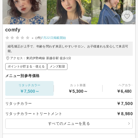
comfy
-
(-件)
7月22日掲載開始
縮毛矯正が上手で、年齢を問わず来店しやすいサロン。お子様連れも安心して来店可
能。
アクセス：東武伊勢崎線 新越谷駅 徒歩1分
ポイントが貯まる・使える
メンズ歓迎
メニュー別参考価格
リタッチカラー
カット単価
ヘアカラー
￥7,500～
￥5,300～
￥6,480～
￥7,500
リタッチカラー
￥8,980
リタッチカラー＋トリートメント
すべてのメニューを見る