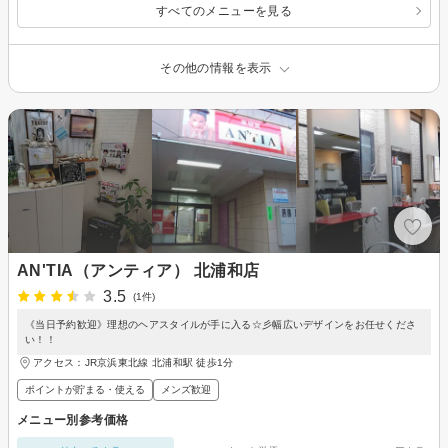
すべてのメニューを見る
その他の情報を表示
AN'TIA（アンティア） 北浦和店
3.5
(1件)
《当日予約歓迎》理想のヘアスタイルが手に入る☆彡幅広いデザインをお任せくださ
い！！
アクセス：JR京浜東北線 北浦和駅 徒歩1分
ポイントが貯まる・使える
メンズ歓迎
メニュー別参考価格