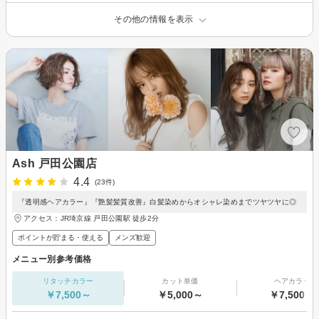
その他の情報を表示
Ash 戸田公園店
4.4
(23件)
『透明感ヘアカラー』『艶髪髪質改善』白髪染めからオシャレ染めまでツヤツヤに◎
アクセス：JR埼京線 戸田公園駅 徒歩2分
ポイントが貯まる・使える
メンズ歓迎
メニュー別参考価格
リタッチカラー
カット単価
ヘアカラー
￥7,500～
￥5,000～
￥7,500～