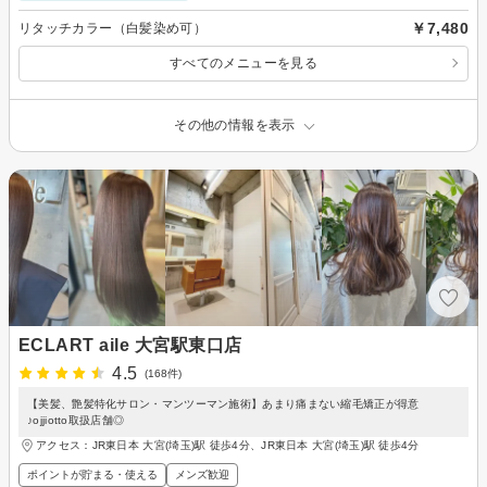
￥7,480
リタッチカラー（白髪染め可）
すべてのメニューを見る
その他の情報を表示
ECLART aile 大宮駅東口店
4.5
(168件)
【美髪、艶髪特化サロン・マンツーマン施術】あまり痛まない縮毛矯正が得意
♪ojjiotto取扱店舗◎
アクセス：JR東日本 大宮(埼玉)駅 徒歩4分、JR東日本 大宮(埼玉)駅 徒歩4分
ポイントが貯まる・使える
メンズ歓迎