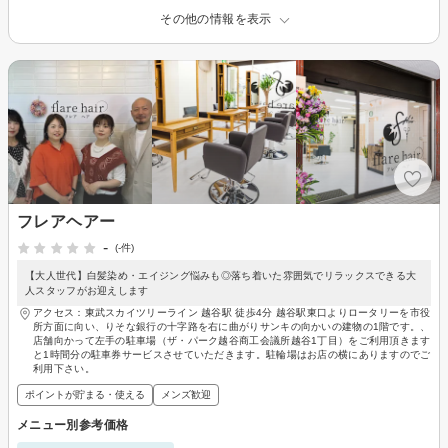
その他の情報を表示
フレアヘアー
-
(-件)
【大人世代】白髪染め・エイジング悩みも◎落ち着いた雰囲気でリラックスできる大
人スタッフがお迎えします
アクセス：東武スカイツリーライン 越谷駅 徒歩4分 越谷駅東口よりロータリーを市役
所方面に向い、りそな銀行の十字路を右に曲がりサンキの向かいの建物の1階です。、
店舗向かって左手の駐車場（ザ・パーク越谷商工会議所越谷1丁目）をご利用頂きます
と1時間分の駐車券サービスさせていただきます。駐輪場はお店の横にありますのでご
利用下さい。
ポイントが貯まる・使える
メンズ歓迎
メニュー別参考価格