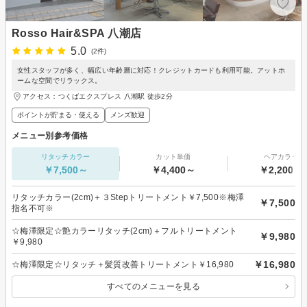
Rosso Hair&SPA 八潮店
5.0
(2件)
女性スタッフが多く、幅広い年齢層に対応！クレジットカードも利用可能。アットホ
ームな空間でリラックス。
アクセス：つくばエクスプレス 八潮駅 徒歩2分
ポイントが貯まる・使える
メンズ歓迎
メニュー別参考価格
リタッチカラー
カット単価
ヘアカラー
￥7,500～
￥4,400～
￥2,200～
リタッチカラー(2cm)＋３Stepトリートメント￥7,500※梅澤
￥7,500
指名不可※
☆梅澤限定☆艶カラーリタッチ(2cm)＋フルトリートメント
￥9,980
￥9,980
￥16,980
☆梅澤限定☆リタッチ＋髪質改善トリートメント￥16,980
すべてのメニューを見る