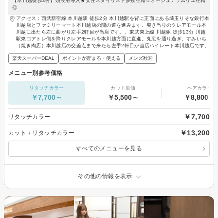
【本川越徒歩2分】頭浸浴導入★女性スタイリスト多数在籍☆オージュアソムリエ在籍
◎
アクセス：西武新宿線 本川越駅 徒歩2分 本川越駅を背に正面にある埼玉りそな銀行本
川越店とファミリーマート本川越店の間の道を進みます。突き当りのクレアモール本
川越に出たら左に曲がり左手2軒目が当店です。、東武東上線 川越駅 徒歩13分 川越
駅東口アトレ側を降りクレアモールを本川越方面に直進。丸広を通り過ぎ、すみいち
（焼き肉店）本川越店の交差点まで来たら左手2軒目が当店ハイレート本川越店です。
楽天スーパーDEAL
ポイントが貯まる・使える
メンズ歓迎
メニュー別参考価格
リタッチカラー
カット単価
ヘアカラー
￥7,700～
￥5,500～
￥8,800～
￥7,700
リタッチカラー
￥13,200
カット＋リタッチカラー
すべてのメニューを見る
その他の情報を表示