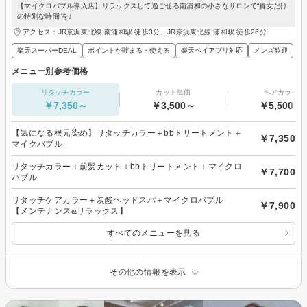
【マイクロバブル導入店】リラックスして過ごせる南浦和の小さなサロンで“貴女だけ
の特別な時間”を♪
アクセス：JR京浜東北線 南浦和駅 徒歩3分、JR京浜東北線 浦和駅 徒歩26分
楽天スーパーDEAL
ポイントが貯まる・使える
楽天ペイアプリ対応
メンズ歓迎
メニュー別参考価格
リタッチカラー
カット単価
ヘアカラー
￥7,350～
￥3,500～
￥5,500～
【気になる根元染め】リタッチカラー＋bbトリートメント＋
￥7,350
マイクバブル
リタッチカラー＋前髪カット＋bbトリートメント＋マイクロ
￥7,700
バブル
リタッチケアカラー＋炭酸ヘッドスパ＋マイクロバブル
￥7,900
【メンテナンス&リラックス】
すべてのメニューを見る
その他の情報を表示