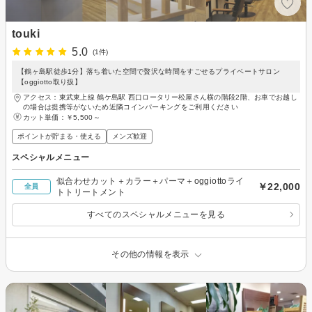
touki
5.0
(1件)
【鶴ヶ島駅徒歩1分】落ち着いた空間で贅沢な時間をすごせるプライベートサロン
【oggiotto取り扱】
アクセス：東武東上線 鶴ケ島駅 西口ロータリー松屋さん横の階段2階、お車でお越し
の場合は提携等がないため近隣コインパーキングをご利用ください
カット単価：
￥5,500～
ポイントが貯まる・使える
メンズ歓迎
スペシャルメニュー
似合わせカット＋カラー＋パーマ＋oggiottoライ
￥22,000
全員
トトリートメント
すべてのスペシャルメニューを見る
その他の情報を表示