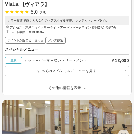
ViaLa 【ヴィアラ】
5.0
(1件)
カラー技術で輝く大人女性のヘアスタイル実現。クレジットカード対応。
アクセス：東武スカイツリーライン/アーバンパークライン 春日部駅 徒歩7分
カット単価：
￥10,800～
ポイントが貯まる・使える
メンズ歓迎
スペシャルメニュー
￥12,000
カット＋パーマ＋潤いトリートメント
全員
すべてのスペシャルメニューを見る
その他の情報を表示