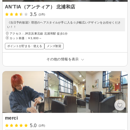
AN'TIA（アンティア） 北浦和店
3.5
(1件)
《当日予約歓迎》理想のヘアスタイルが手に入る☆彡幅広いデザインをお任せくださ
い！！
アクセス：JR京浜東北線 北浦和駅 徒歩1分
カット単価：
￥3,800～
ポイントが貯まる・使える
メンズ歓迎
その他の情報を表示
merci
5.0
(1件)