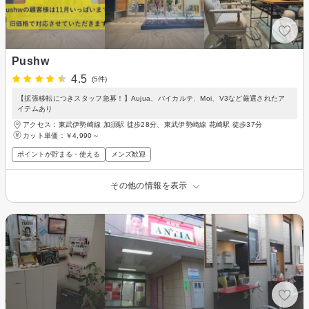
Pushw
4.5
(5件)
【拡張移転につきスタッフ急募！】Aujua、バイカルテ、Moi、V3など厳選されたア
イテムあり
アクセス：東武伊勢崎線 加須駅 徒歩28分、東武伊勢崎線 花崎駅 徒歩37分
カット単価：
￥4,990～
ポイントが貯まる・使える
メンズ歓迎
その他の情報を表示