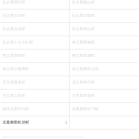
比企郡滑川町
比企郡嵐山町
比企郡小川町
比企郡川島町
比企郡吉見町
比企郡鳩山町
比企郡ときがわ町
秩父郡横瀬町
秩父郡皆野町
秩父郡長瀞町
秩父郡小鹿野町
秩父郡東秩父村
児玉郡美里町
児玉郡神川町
児玉郡上里町
大里郡寄居町
南埼玉郡宮代町
北葛飾郡杉戸町
北葛飾郡松伏町