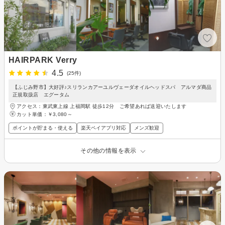
HAIRPARK Verry
4.5
(25件)
【ふじみ野市】大好評♪スリランカアーユルヴェーダオイルヘッドスパ アルマダ商品
正規取扱店 エグータム
アクセス：東武東上線 上福岡駅 徒歩12分 ご希望あれば送迎いたします
カット単価：
￥3,080～
ポイントが貯まる・使える
楽天ペイアプリ対応
メンズ歓迎
その他の情報を表示