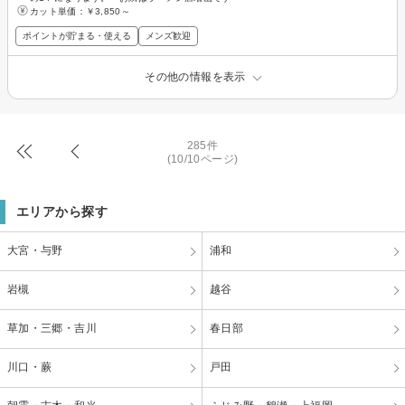
カット単価：
￥3,850～
ポイントが貯まる・使える
メンズ歓迎
その他の情報を表示
285件
(10/10ページ)
エリアから探す
大宮・与野
浦和
岩槻
越谷
草加・三郷・吉川
春日部
川口・蕨
戸田