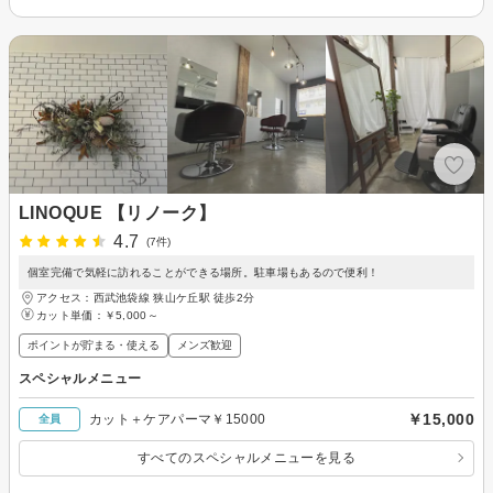
LINOQUE 【リノーク】
4.7
(7件)
個室完備で気軽に訪れることができる場所。駐車場もあるので便利！
アクセス：西武池袋線 狭山ケ丘駅 徒歩2分
カット単価：
￥5,000～
ポイントが貯まる・使える
メンズ歓迎
スペシャルメニュー
￥15,000
カット＋ケアパーマ￥15000
全員
すべてのスペシャルメニューを見る