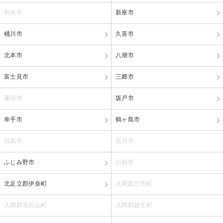
和光市
新座市
桶川市
久喜市
北本市
八潮市
富士見市
三郷市
蓮田市
坂戸市
幸手市
鶴ヶ島市
日高市
吉川市
ふじみ野市
白岡市
北足立郡伊奈町
入間郡三芳町
入間郡毛呂山町
入間郡越生町