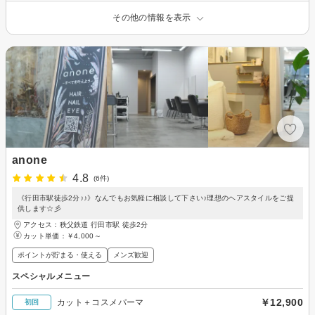
その他の情報を表示
anone
4.8
(6件)
《行田市駅徒歩2分♪♪》なんでもお気軽に相談して下さい♪理想のヘアスタイルをご提
供します☆彡
アクセス：秩父鉄道 行田市駅 徒歩2分
カット単価：
￥4,000～
ポイントが貯まる・使える
メンズ歓迎
スペシャルメニュー
￥12,900
カット＋コスメパーマ
初回