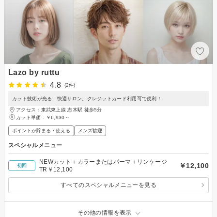
Lazo by ruttu
4.8
(2件)
カット技術が光る、快適サロン。クレジットカード利用可で便利！
アクセス：東武東上線 志木駅 徒歩5分
カット単価：
￥6,930～
ポイントが貯まる・使える
メンズ歓迎
スペシャルメニュー
NEWカット＋カラーまたはパーマ＋リンケージ
￥12,100
初回
TR￥12,100
すべてのスペシャルメニューを見る
その他の情報を表示