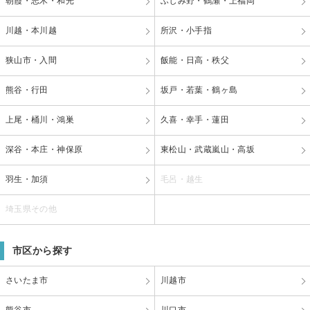
朝霞・志木・和光
ふじみ野・鶴瀬・上福岡
川越・本川越
所沢・小手指
狭山市・入間
飯能・日高・秩父
熊谷・行田
坂戸・若葉・鶴ヶ島
上尾・桶川・鴻巣
久喜・幸手・蓮田
深谷・本庄・神保原
東松山・武蔵嵐山・高坂
羽生・加須
毛呂・越生
埼玉県その他
市区から探す
さいたま市
川越市
熊谷市
川口市