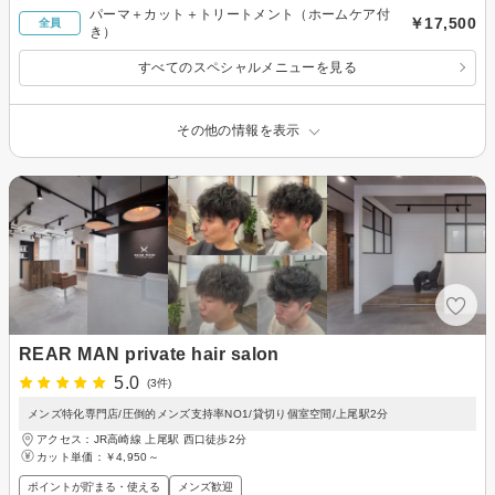
パーマ＋カット＋トリートメント（ホームケア付
￥17,500
全員
き）
すべてのスペシャルメニューを見る
その他の情報を表示
REAR MAN private hair salon
5.0
(3件)
メンズ特化専門店/圧倒的メンズ支持率NO1/貸切り個室空間/上尾駅2分
アクセス：JR高崎線 上尾駅 西口徒歩2分
カット単価：
￥4,950～
ポイントが貯まる・使える
メンズ歓迎