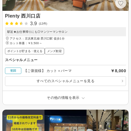
Plenty 西川口店
3.9
(12件)
駅近★お仕事帰りにも◎マンツーマンサロン
アクセス：京浜東北線 西川口駅 徒歩1分
カット単価：
￥3,500～
ポイントが貯まる・使える
メンズ歓迎
スペシャルメニュー
￥8,000
【ご新規様】 カット＋パーマ
初回
すべてのスペシャルメニューを見る
その他の情報を表示