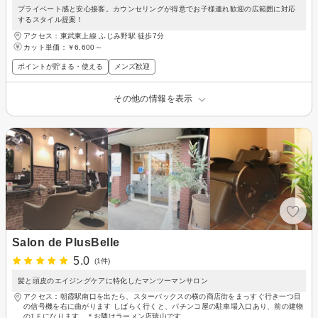
プライベート感と安心接客。カウンセリングが得意でお子様連れ歓迎の広範囲に対応
するスタイル提案！
アクセス：東武東上線 ふじみ野駅 徒歩7分
カット単価：
￥6,600～
ポイントが貯まる・使える
メンズ歓迎
その他の情報を表示
Salon de PlusBelle
5.0
(1件)
髪と頭皮のエイジングケアに特化したマンツーマンサロン
アクセス：朝霞駅南口を出たら、スターバックスの横の商店街をまっすぐ行き一つ目
の信号機を右に曲がります しばらく行くと、パチンコ屋の駐車場入口あり、前の建物
の1Ｆになります。＊お隣はラーメン店瑞山です