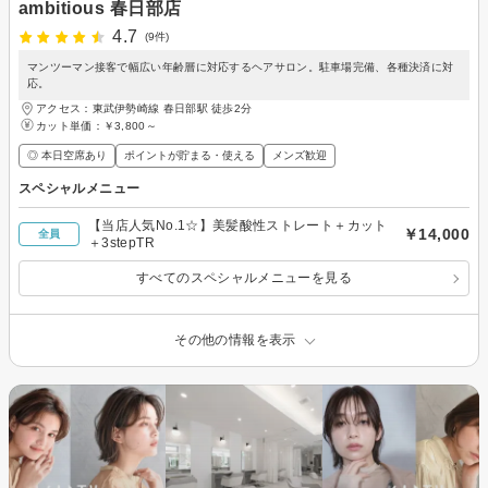
ambitious 春日部店
4.7
(9件)
マンツーマン接客で幅広い年齢層に対応するヘアサロン。駐車場完備、各種決済に対
応。
アクセス：東武伊勢崎線 春日部駅 徒歩2分
カット単価：
￥3,800～
◎ 本日空席あり
ポイントが貯まる・使える
メンズ歓迎
スペシャルメニュー
【当店人気No.1☆】美髪酸性ストレート＋カット
￥14,000
全員
＋3stepTR
すべてのスペシャルメニューを見る
その他の情報を表示