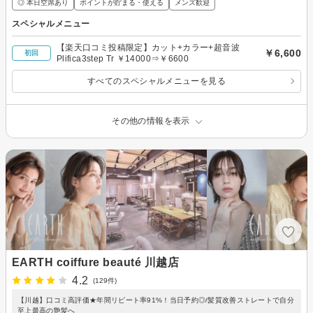
◎ 本日空席あり
ポイントが貯まる・使える
メンズ歓迎
スペシャルメニュー
【楽天口コミ投稿限定】カット+カラー+超音波
￥6,600
初回
Plifica3step Tr ￥14000⇒￥6600
すべてのスペシャルメニューを見る
その他の情報を表示
EARTH coiffure beauté 川越店
4.2
(129件)
【川越】口コミ高評価★年間リピート率91%！当日予約◎/髪質改善ストレートで自分
至上最高の艶髪へ