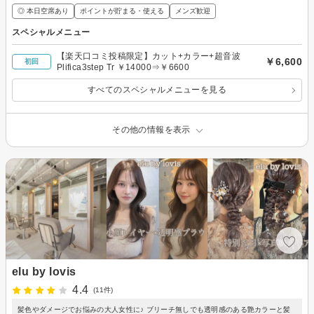
◎ 本日空席あり
ポイントが貯まる・使える
メンズ歓迎
スペシャルメニュー
【楽天口コミ投稿限定】カット+カラー+超音波
￥6,600
初回
Plifica3step Tr ￥14000⇒￥6600
すべてのスペシャルメニューを見る
その他の情報を表示
elu by lovis
4.4
(11件)
髪色やダメージでお悩みの大人女性に♪ ブリーチ無しでも透明感のある艶カラーと髪