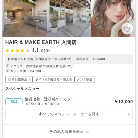
HAIR & MAKE EARTH 入間店
4.1
(59件)
駐車場２５台完備【6月限定クーポン掲載中】 縮毛矯正 ￥13400
アクセス：西武池袋線 武蔵藤沢駅 徒歩12分
カット単価：
￥4,500～
◎ 本日空席あり
ポイントが貯まる・使える
メンズ歓迎
スペシャルメニュー
髪質改善｜透明感ケアカラー
￥13,000
初回
￥19000→￥13000
すべてのスペシャルメニューを見る
その他の情報を表示