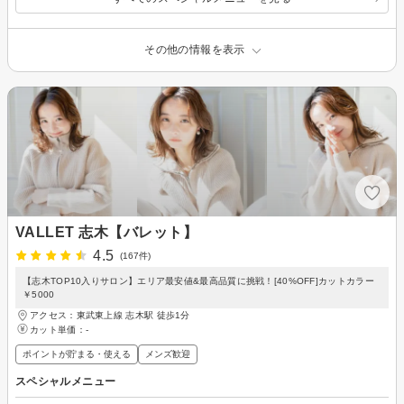
その他の情報を表示
VALLET 志木【バレット】
4.5
(167件)
【志木TOP10入りサロン】エリア最安値&最高品質に挑戦！[40%OFF]カットカラー
￥5000
アクセス：東武東上線 志木駅 徒歩1分
カット単価：
-
ポイントが貯まる・使える
メンズ歓迎
スペシャルメニュー