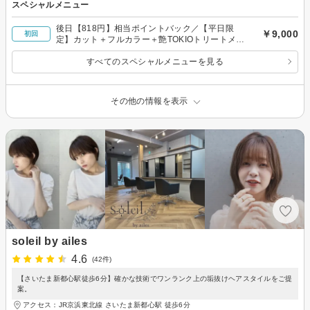
スペシャルメニュー
後日【818円】相当ポイントバック／【平日限
￥9,000
初回
定】カット＋フルカラー＋艶TOKIOトリートメン
ト 9000円
すべてのスペシャルメニューを見る
その他の情報を表示
soleil by ailes
4.6
(42件)
【さいたま新都心駅徒歩6分】確かな技術でワンランク上の垢抜けヘアスタイルをご提
案。
アクセス：JR京浜東北線 さいたま新都心駅 徒歩6分