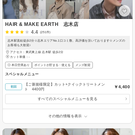
HAIR & MAKE EARTH 志木店
4.4
(251件)
志木駅直結徒歩2分☆志木エリアNo.1口コミ数、高評価を頂いております☆メンズの
お客様も大歓迎♪
アクセス：東武東上線 志木駅 徒歩2分
カット単価：
-
◎ 本日空席あり
ポイントが貯まる・使える
メンズ歓迎
スペシャルメニュー
【ご新規様限定】カット+クイックトリートメン
￥4,400
初回
ト 4400円
すべてのスペシャルメニューを見る
その他の情報を表示