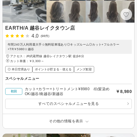
EARTH/A 越谷レイクタウン店
4.0
(98件)
年間240万人利用最大手☆無料駐車場あり◎キッズルーム◎カット+フルカラー
+TR￥5980☆越谷
アクセス：JR武蔵野線 越谷レイクタウン駅 徒歩8分
カット単価：
￥3,300～
◎ 本日空席あり
ポイントが貯まる・使える
メンズ歓迎
スペシャルメニュー
カット+カラー+トリートメント¥8980 /白髪染め
￥8,980
初回
OK/越谷/南越谷/新越谷
すべてのスペシャルメニューを見る
その他の情報を表示