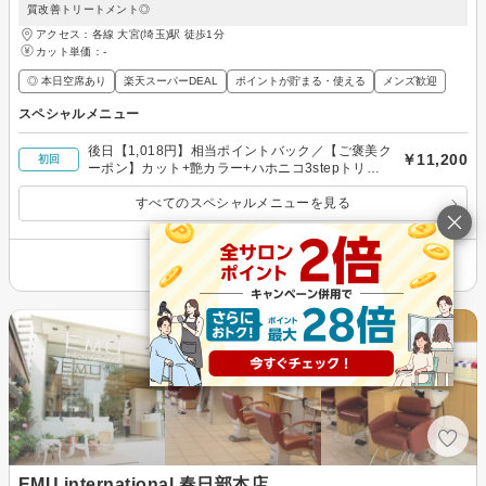
質改善トリートメント◎
アクセス：各線 大宮(埼玉)駅 徒歩1分
カット単価：
-
◎ 本日空席あり
楽天スーパーDEAL
ポイントが貯まる・使える
メンズ歓迎
スペシャルメニュー
後日【1,018円】相当ポイントバック／【ご褒美ク
￥11,200
初回
ーポン】カット+艶カラー+ハホニコ3stepトリー
トメント
すべてのスペシャルメニューを見る
その他の情報を表示
EMU international 春日部本店