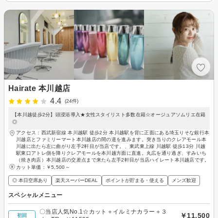
Hairate 本川越店
4.4
(24件)
【本川越徒歩2分】頭浸浴導入★女性スタイリスト多数在籍☆オージュアソムリエ在籍
◎
アクセス：西武新宿線 本川越駅 徒歩2分 本川越駅を背に正面にある埼玉りそな銀行本
川越店とファミリーマート本川越店の間の道を進みます。突き当りのクレアモール本
川越に出たら左に曲がり左手2軒目が当店です。、東武東上線 川越駅 徒歩13分 川越
駅東口アトレ側を降りクレアモールを本川越方面に直進。丸広を通り過ぎ、すみいち
（焼き肉店）本川越店の交差点まで来たら左手2軒目が当店ハイレート本川越店です。
カット単価：
￥5,500～
◎ 本日空席あり
楽天スーパーDEAL
ポイントが貯まる・使える
メンズ歓迎
スペシャルメニュー
〇当店人気No.1☆カット＋イルミナカラー＋３
￥11,500
初回