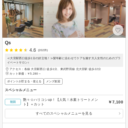
Qs
4.6
(202件)
≪大宮駅西口徒歩1分の好立地！≫髪年齢に合わせてケアを施す大人女性のためのプラ
イベートサロン♪
アクセス：各線 大宮駅西口 徒歩1分、東武野田線 北大宮駅 徒歩22分
カット単価：
￥5,280～
ポイントが貯まる・使える
メンズ歓迎
スペシャルメニュー
艶々☆ハリコシup！【人気！水素トリートメン
￥7,100
初回
ト】＋カット
すべてのスペシャルメニューを見る