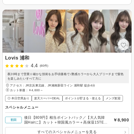
Lovis 浦和
4.4
(60件)
夜20時まで営業☆確かな技術をお手頃価格で♪艶感カラーから大人ブリーチまで髪色
を楽しみたいすべて方に
アクセス：JR京浜東北線、JR湘南新宿ライン 浦和駅 徒歩4分
カット単価：
￥4,600～
◎ 本日空席あり
楽天スーパーDEAL
ポイントが貯まる・使える
メンズ歓迎
スペシャルメニュー
後日【809円】相当ポイントバック／【大人気韓
￥8,900
初回
国Hairに】カット＋韓国風カラー＋高保湿1STEP
トリートメント
すべてのスペシャルメニューを見る