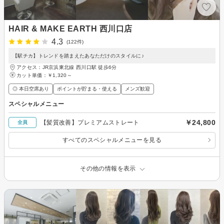
HAIR & MAKE EARTH 西川口店
4.3
(122件)
【駅チカ】トレンドを踏まえたあなただけのスタイルに♪
アクセス：JR京浜東北線 西川口駅 徒歩6分
カット単価：
￥1,320～
◎ 本日空席あり
ポイントが貯まる・使える
メンズ歓迎
スペシャルメニュー
￥24,800
【髪質改善】プレミアムストレート
全員
すべてのスペシャルメニューを見る
その他の情報を表示