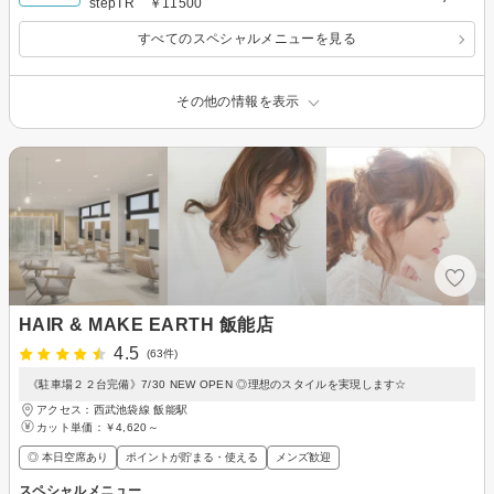
stepTR ￥11500
すべてのスペシャルメニューを見る
その他の情報を表示
HAIR & MAKE EARTH 飯能店
4.5
(63件)
《駐車場２２台完備》7/30 NEW OPEN ◎理想のスタイルを実現します☆
アクセス：西武池袋線 飯能駅
カット単価：
￥4,620～
◎ 本日空席あり
ポイントが貯まる・使える
メンズ歓迎
スペシャルメニュー