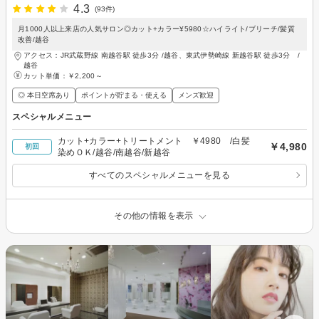
4.3
(93件)
月1000人以上来店の人気サロン◎カット+カラー¥5980☆ハイライト/ブリーチ/髪質
改善/越谷
アクセス：JR武蔵野線 南越谷駅 徒歩3分 /越谷、東武伊勢崎線 新越谷駅 徒歩3分 /
越谷
カット単価：
￥2,200～
◎ 本日空席あり
ポイントが貯まる・使える
メンズ歓迎
スペシャルメニュー
カット+カラー+トリートメント ￥4980 /白髪
￥4,980
初回
染めＯＫ/越谷/南越谷/新越谷
すべてのスペシャルメニューを見る
その他の情報を表示