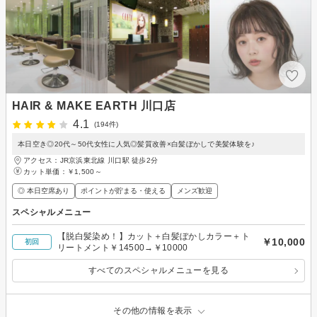
HAIR & MAKE EARTH 川口店
4.1
(194件)
本日空き◎20代～50代女性に人気◎髪質改善×白髪ぼかしで美髪体験を♪
アクセス：JR京浜東北線 川口駅 徒歩2分
カット単価：
￥1,500～
◎ 本日空席あり
ポイントが貯まる・使える
メンズ歓迎
スペシャルメニュー
【脱白髪染め！】カット＋白髪ぼかしカラー＋ト
￥10,000
初回
リートメント￥14500→￥10000
すべてのスペシャルメニューを見る
その他の情報を表示