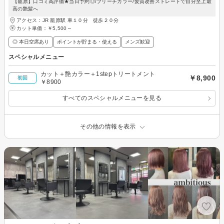
【籠原】口コミ高評価★当日予約◎/ブリーチカラー/髪質改善ストレートで自分至上最
高の艶髪へ
アクセス：JR 籠原駅 車１０分 徒歩２０分
カット単価：
￥5,500～
◎ 本日空席あり
ポイントが貯まる・使える
メンズ歓迎
スペシャルメニュー
カット＋艶カラー＋1stepトリートメント
￥8,900
初回
￥8900
すべてのスペシャルメニューを見る
その他の情報を表示