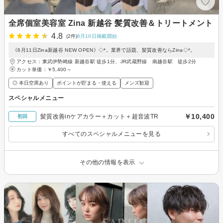
全席個室美容室 Zina 新越谷 髪質改善＆トリートメント
4.8
(2件)
6月10日掲載開始
《6月11日Zina新越谷 NEW OPEN》◇*。業界で話題、髪質改善ならZina◇*。
アクセス：東武伊勢崎線 新越谷駅 徒歩1分、JR武蔵野線 南越谷駅 徒歩2分
カット単価：
￥5,400～
◎ 本日空席あり
ポイントが貯まる・使える
メンズ歓迎
スペシャルメニュー
￥10,400
髪質改善inケアカラー＋カット＋超音波TR
初回
すべてのスペシャルメニューを見る
その他の情報を表示