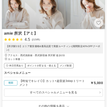
amie 所沢【アミ】
4.5
(215件)
【所沢駅2分】エリア最安価格&最高品質で美髪ルーティン♪[期間限定40%OFFクーポ
ン]
アクセス：西武池袋線・西武新宿線 所沢駅 徒歩2分
カット単価：
-
◎ 本日空席あり
ポイントが貯まる・使える
メンズ歓迎
スペシャルメニュー
【時短でキレイ◎】カット+超音波3stepトリート
￥5,000
初回
メント
すべてのスペシャルメニューを見る
その他の情報を表示