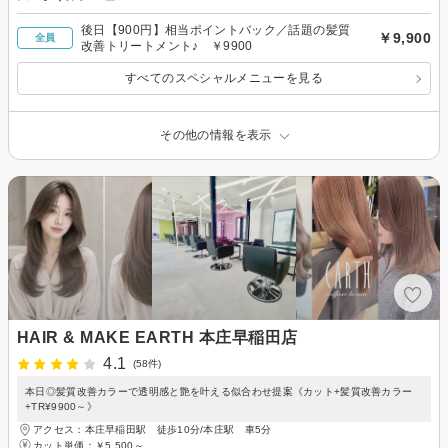
後日【900円】相当ポイントバック／話題の髪質
￥9,900
全員
改善トリートメント♪ ￥9900
すべてのスペシャルメニューを見る
その他の情報を表示
HAIR & MAKE EARTH 本庄早稲田店
4.1
(58件)
本日◎髪質改善カラーで透明感と艶を叶える似合わせ提案《カット+髪質改善カラー
+TR¥9900～》
アクセス：本庄早稲田駅 徒歩10分/本庄駅 車5分
カット単価：
￥5,500～