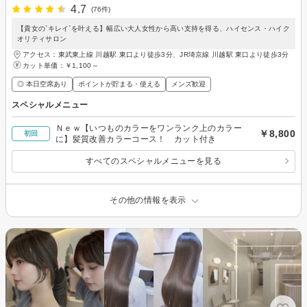
4.7
(76件)
【貴女の`キレイ`を叶える】幅広い大人女性から高い支持を得る、ハイセンス・ハイク
オリティサロン
アクセス：東武東上線 川越駅 東口より徒歩3分、JR埼京線 川越駅 東口より徒歩3分
カット単価：
￥1,100～
◎ 本日空席あり
ポイントが貯まる・使える
メンズ歓迎
スペシャルメニュー
Ｎｅｗ【いつものカラーをワンランク上のカラー
￥8,800
初回
に】髪質改善カラーコース！ カット付き
すべてのスペシャルメニューを見る
その他の情報を表示