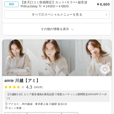
【楽天口コミ投稿限定】カット+カラー+超音波
￥6,600
初回
Plifica3step Tr ￥14000⇒￥6600
すべてのスペシャルメニューを見る
その他の情報を表示
amie 川越【アミ】
4.3
(181件)
【川越駅1分】エリア最安価格&最高品質で美髪ルーティン♪[期間限定40%OFFクーポ
ン]
アクセス：JR川越線・東武東上線 川越駅 徒歩1分
カット単価：
-