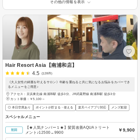
その他の情報を表示
Hair Resort Asia【南浦和店】
4.5
(128件)
《大人女性の綺麗を叶えるサロン》年齢を重ねると共に気になるお悩みをカバーでき
るメニューをご用意♪
アクセス：京浜東北線 南浦和駅 徒歩3分、JR武蔵野線 南浦和駅 徒歩3分
カット単価：
￥5,100～
◎ 本日空席あり
ポイントが貯まる・使える
楽天ペイアプリ対応
メンズ歓迎
スペシャルメニュー
【★人気ナンバー１★】髪質改善AQUAトリート
￥9,900
初回
メント♪12500→9900