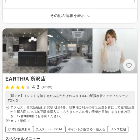
その他の情報を表示
EARTH/A 所沢店
4.3
(161件)
【駅チカ】トレンドを踏まえたあなただけのスタイルに♪髪質改善／アディクシー／
TOKIO／
アクセス：西武新宿線 所沢駅 徒歩3分、駐車場ご利用の方は店舗を背にして左側(店舗
から駅方面)にある地下駐車場入口（ろうきんさんの青い看板が目印）よりお進み頂
き、17番8番9番にお停めください。
カット単価：
-
◎ 本日空席あり
楽天スーパーDEAL
ポイントが貯まる・使える
メンズ歓迎
スペシャルメニュー