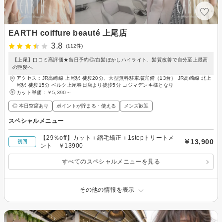
EARTH coiffure beauté 上尾店
3.8
(112件)
【上尾】口コミ高評価★当日予約◎/白髪ぼかしハイライト、髪質改善で自分至上最高
の艶髪へ
アクセス：JR高崎線 上尾駅 徒歩20分、大型無料駐車場完備（13台） JR高崎線 北上
尾駅 徒歩15分 ベルク上尾春日店より徒歩5分 コジマデンキ様となり
カット単価：
￥5,390～
◎ 本日空席あり
ポイントが貯まる・使える
メンズ歓迎
スペシャルメニュー
【29％off】カット＋縮毛矯正＋1stepトリートメ
￥13,900
初回
ント ￥13900
すべてのスペシャルメニューを見る
その他の情報を表示