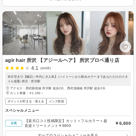
agir hair 所沢 【アジールヘア】 所沢プロペ通り店
4.1
(343件)
本日空き◎【幅広い年代に大人気】♪ハイトーンから暗めカラーまであなただけのスタ
イル提案♪所沢・所沢駅
アクセス：西武新宿線 所沢駅 徒歩2分、西武池袋線 所沢駅 徒歩2分
カット単価：
￥1,100～
ポイントが貯まる・使える
メンズ歓迎
スペシャルメニュー
【楽天口コミ投稿限定】カット＋フルカラー＋超
￥6,600
全員
音波トリートメント￥6600
すべてのスペシャルメニューを見る