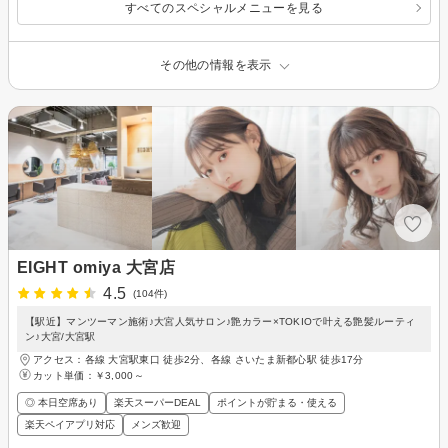
すべてのスペシャルメニューを見る
その他の情報を表示
EIGHT omiya 大宮店
4.5
(104件)
【駅近】マンツーマン施術♪大宮人気サロン♪艶カラー×TOKIOで叶える艶髪ルーティ
ン♪大宮/大宮駅
アクセス：各線 大宮駅東口 徒歩2分、各線 さいたま新都心駅 徒歩17分
カット単価：
￥3,000～
◎ 本日空席あり
楽天スーパーDEAL
ポイントが貯まる・使える
楽天ペイアプリ対応
メンズ歓迎