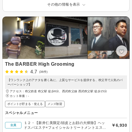
その他の情報を表示
The BARBER High Grooming
4.7
(36件)
【ワンランク上のアナタを磨く為に、上質なサービスを提供する、秩父市で人気のバ
ーバーショップ】
アクセス：秩父鉄道 秩父駅 徒歩6分、西武秩父線 西武秩父駅 徒歩15分
カット単価：
-
ポイントが貯まる・使える
メンズ歓迎
スペシャルメニュー
１２・【新井仁美限定/頭皮とお顔の大掃除】ヘッ
￥6,930
全員
ドスパエステ×フェイシャルトリートメントエス