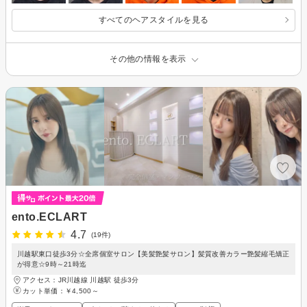
すべてのヘアスタイルを見る
その他の情報を表示
ento.ECLART
4.7
(19件)
川越駅東口徒歩3分☆全席個室サロン【美髪艶髪サロン】髪質改善カラー艶髪縮毛矯正
が得意☆9時～21時迄
アクセス：JR川越線 川越駅 徒歩3分
カット単価：
￥4,500～