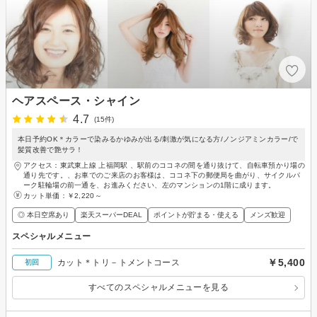
ヘアスペース・シャイン
4.7
(15件)
本日予約OK＊カラーで染みるかゆみが出る/刺激が気になる方/ノンジアミンカラー/で
髪質改善で艶サラ！
アクセス：東武東上線 上福岡駅 、駅前のココネの間を通り抜けて、自転車預かり場の
通り先です。、お車でのご来店のお客様は、ココネ下の郵便局を曲がり、サイクルパ
ーク駐輪場の前一通を、お進みください、左のマンションの1階に成ります。
カット単価：
￥2,220～
◎ 本日空席あり
楽天スーパーDEAL
ポイントが貯まる・使える
メンズ歓迎
スペシャルメニュー
￥5,400
カット＊トリ－トメントコース
初回
すべてのスペシャルメニューを見る