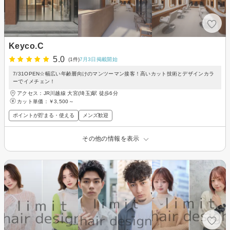
Keyco.C
5.0
(1件)
7月3日掲載開始
7/31OPEN☆幅広い年齢層向けのマンツーマン接客！高いカット技術とデザインカラ
ーでイメチェン！
アクセス：JR川越線 大宮(埼玉)駅 徒歩6分
カット単価：
￥3,500～
ポイントが貯まる・使える
メンズ歓迎
その他の情報を表示