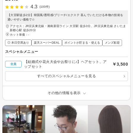
4.3
(100件)
【大宮駅徒歩2分】韓国風/透明感/ブリーチ/エクステ 喜んでいただける本物の技術を
通いやすい価格で☆
アクセス：JR京浜東北線・湘南新宿ライン 大宮駅 徒歩3分、JR京浜東北線 さいたま
新都心駅 徒歩20分
カット単価：
-
◎ 本日空席あり
楽天スーパーDEAL
ポイントが貯まる・使える
メンズ歓迎
スペシャルメニュー
【結婚式や花火大会やお祭りに♪】ヘアセット、ア
￥3,500
全員
ップセット
すべてのスペシャルメニューを見る
その他の情報を表示