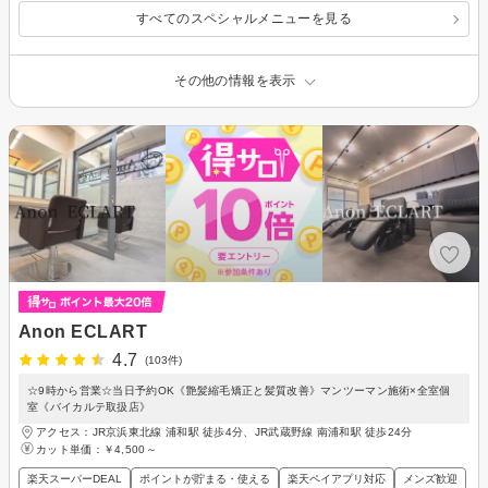
テ！
すべてのスペシャルメニューを見る
その他の情報を表示
Anon ECLART
4.7
(103件)
☆9時から営業☆当日予約OK《艶髪縮毛矯正と髪質改善》マンツーマン施術×全室個
室《バイカルテ取扱店》
アクセス：JR京浜東北線 浦和駅 徒歩4分、JR武蔵野線 南浦和駅 徒歩24分
カット単価：
￥4,500～
楽天スーパーDEAL
ポイントが貯まる・使える
楽天ペイアプリ対応
メンズ歓迎