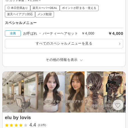
カット単価：
￥1,100～
◎ 本日空席あり
楽天スーパーDEAL
ポイントが貯まる・使える
楽天ペイアプリ対応
メンズ歓迎
スペシャルメニュー
￥4,000
お呼ばれ ・ パーティーヘアセット ￥4,000
全員
すべてのスペシャルメニューを見る
その他の情報を表示
elu by lovis
4.4
(11件)