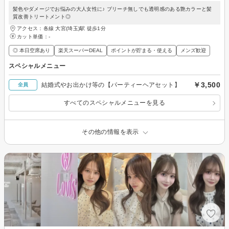
髪色やダメージでお悩みの大人女性に♪ ブリーチ無しでも透明感のある艶カラーと髪
質改善トリートメント◎
アクセス：各線 大宮(埼玉)駅 徒歩1分
カット単価：
-
◎ 本日空席あり
楽天スーパーDEAL
ポイントが貯まる・使える
メンズ歓迎
スペシャルメニュー
￥3,500
結婚式やお出かけ等の【パーティーヘアセット】
全員
すべてのスペシャルメニューを見る
その他の情報を表示