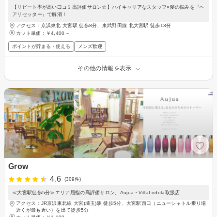
【リピート率が高い口コミ高評価サロン☆】ハイキャリアなスタッフ×髪の悩みを『ヘ
アリセッター』で解消！
アクセス：京浜東北 大宮駅 徒歩8分、東武野田線 北大宮駅 徒歩13分
カット単価：
￥4,400～
ポイントが貯まる・使える
メンズ歓迎
その他の情報を表示
Grow
4.6
(309件)
≪大宮駅徒歩5分≫エリア屈指の高評価サロン。Aujua・VillaLodola取扱店
アクセス：JR京浜東北線 大宮(埼玉)駅 徒歩5分、大宮駅西口（ニューシャトル乗り場
近くが最も近い）を出て徒歩5分