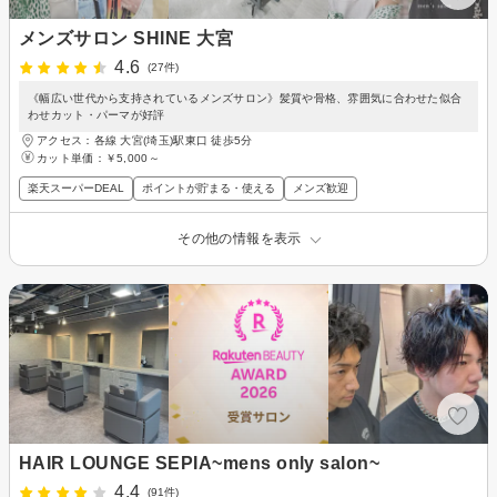
メンズサロン SHINE 大宮
4.6
(27件)
《幅広い世代から支持されているメンズサロン》髪質や骨格、雰囲気に合わせた似合
わせカット・パーマが好評
アクセス：各線 大宮(埼玉)駅東口 徒歩5分
カット単価：
￥5,000～
楽天スーパーDEAL
ポイントが貯まる・使える
メンズ歓迎
その他の情報を表示
HAIR LOUNGE SEPIA~mens only salon~
4.4
(91件)