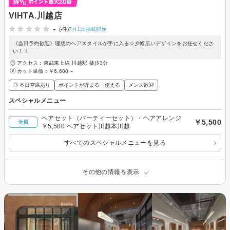
VIHTA.川越店
-
(-件)
7月1日掲載開始
《当日予約歓迎》理想のヘアスタイルが手に入る☆彡幅広いデザインをお任せくださ
い！！
アクセス：東武東上線 川越駅 徒歩3分
カット単価：
￥6,600～
◎ 本日空席あり
ポイントが貯まる・使える
メンズ歓迎
スペシャルメニュー
ヘアセット（パーティーセット）・ヘアアレンジ
￥5,500
全員
￥5,500 ヘアセット川越本川越
すべてのスペシャルメニューを見る
その他の情報を表示