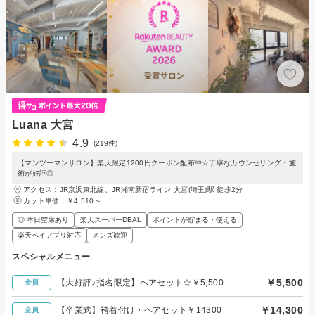
Luana 大宮
4.9
(219件)
【マンツーマンサロン】楽天限定1200円クーポン配布中☆丁寧なカウンセリング・施
術が好評◎
アクセス：JR京浜東北線、JR湘南新宿ライン 大宮(埼玉)駅 徒歩2分
カット単価：
￥4,510～
◎ 本日空席あり
楽天スーパーDEAL
ポイントが貯まる・使える
楽天ペイアプリ対応
メンズ歓迎
スペシャルメニュー
￥5,500
【大好評♪指名限定】ヘアセット☆￥5,500
全員
￥14,300
【卒業式】袴着付け・ヘアセット￥14300
全員