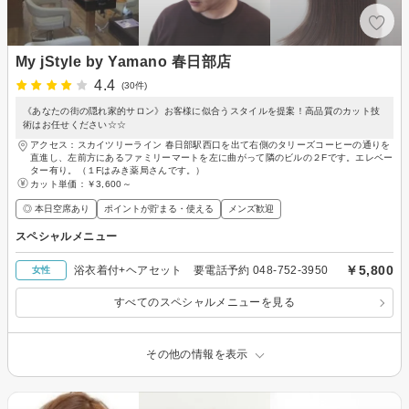
My jStyle by Yamano 春日部店
4.4
(30件)
《あなたの街の隠れ家的サロン》お客様に似合うスタイルを提案！高品質のカット技
術はお任せください☆☆
アクセス：スカイツリーライン 春日部駅西口を出て右側のタリーズコーヒーの通りを
直進し、左前方にあるファミリーマートを左に曲がって隣のビルの２Fです。エレベー
ター有り。（１Fはみき薬局さんです。）
カット単価：
￥3,600～
◎ 本日空席あり
ポイントが貯まる・使える
メンズ歓迎
スペシャルメニュー
￥5,800
浴衣着付+ヘアセット 要電話予約 048-752-3950
女性
すべてのスペシャルメニューを見る
その他の情報を表示