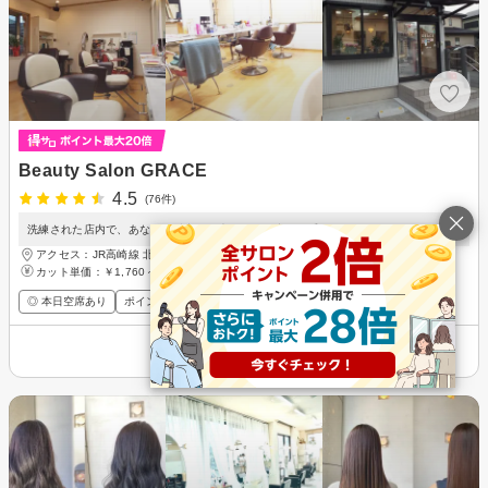
Beauty Salon GRACE
4.5
(76件)
洗練された店内で、あなたの魅力を最大限に引き出すお手伝い☆
アクセス：JR高崎線 北本駅、鴻巣駅 徒歩18分
カット単価：
￥1,760～
◎ 本日空席あり
ポイントが貯まる・使える
メンズ歓迎
その他の情報を表示