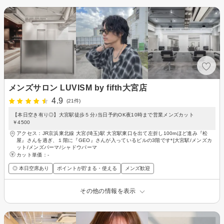
メンズサロン LUVISM by fifth大宮店
4.9
(21件)
【本日空き有り◎】大宮駅徒歩５分♪当日予約OK夜10時まで営業メンズカット
￥4500
アクセス：JR京浜東北線 大宮(埼玉)駅 大宮駅東口を出て左折し100mほど進み『松
屋』さんを過ぎ、１階に『GEO』さんが入っているビルの3階です*[大宮駅/メンズカ
ット/メンズパーマ/シャドウパーマ
カット単価：
-
◎ 本日空席あり
ポイントが貯まる・使える
メンズ歓迎
その他の情報を表示