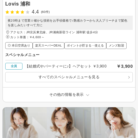
Lovis 浦和
4.4
(60件)
夜20時まで営業☆確かな技術をお手頃価格で♪艶感カラーから大人ブリーチまで髪色
を楽しみたいすべて方に
アクセス：JR京浜東北線、JR湘南新宿ライン 浦和駅 徒歩4分
カット単価：
￥4,600～
◎ 本日空席あり
楽天スーパーDEAL
ポイントが貯まる・使える
メンズ歓迎
スペシャルメニュー
￥3,900
【結婚式やパーティーに♪】ヘアセット ￥3,900
全員
すべてのスペシャルメニューを見る
その他の情報を表示