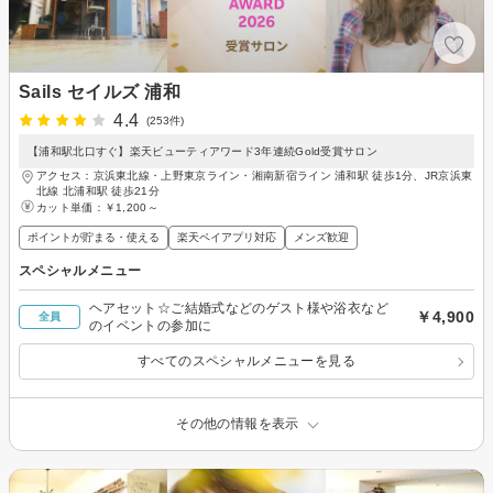
Sails セイルズ 浦和
4.4
(253件)
【浦和駅北口すぐ】楽天ビューティアワード3年連続Gold受賞サロン
アクセス：京浜東北線・上野東京ライン・湘南新宿ライン 浦和駅 徒歩1分、JR京浜東
北線 北浦和駅 徒歩21分
カット単価：
￥1,200～
ポイントが貯まる・使える
楽天ペイアプリ対応
メンズ歓迎
スペシャルメニュー
ヘアセット☆ご結婚式などのゲスト様や浴衣など
￥4,900
全員
のイベントの参加に
すべてのスペシャルメニューを見る
その他の情報を表示