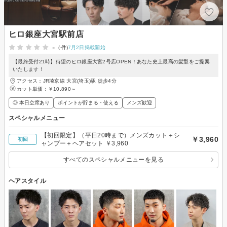
ヒロ銀座大宮駅前店
-
(-件)
7月2日掲載開始
【最終受付21時】待望のヒロ銀座大宮2号店OPEN！あなた史上最高の髪型をご提案
いたします！
アクセス：JR埼京線 大宮(埼玉)駅 徒歩4分
カット単価：
￥10,890～
◎ 本日空席あり
ポイントが貯まる・使える
メンズ歓迎
スペシャルメニュー
【初回限定】（平日20時まで）メンズカット＋シ
￥3,960
初回
ャンプー＋ヘアセット ￥3,960
すべてのスペシャルメニューを見る
ヘアスタイル