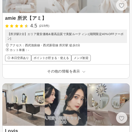
amie 所沢【アミ】
4.5
(215件)
【所沢駅2分】エリア最安価格&最高品質で美髪ルーティン♪[期間限定40%OFFクーポ
ン]
アクセス：西武池袋線・西武新宿線 所沢駅 徒歩2分
カット単価：
-
◎ 本日空席あり
ポイントが貯まる・使える
メンズ歓迎
その他の情報を表示
Lovis