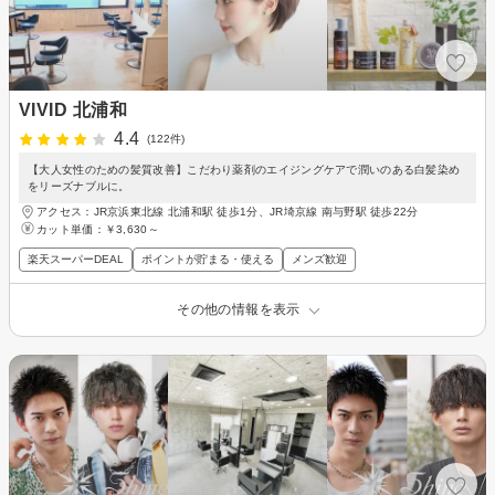
VIVID 北浦和
4.4
(122件)
【大人女性のための髪質改善】こだわり薬剤のエイジングケアで潤いのある白髪染め
をリーズナブルに。
アクセス：JR京浜東北線 北浦和駅 徒歩1分、JR埼京線 南与野駅 徒歩22分
カット単価：
￥3,630～
楽天スーパーDEAL
ポイントが貯まる・使える
メンズ歓迎
その他の情報を表示