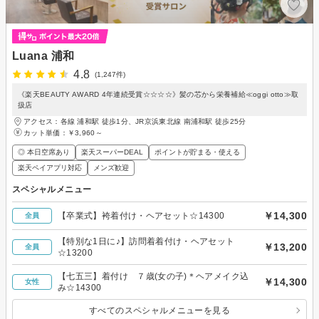
Luana 浦和
4.8
(1,247件)
《楽天BEAUTY AWARD 4年連続受賞☆☆☆☆》髪の芯から栄養補給≪oggi otto≫取
扱店
アクセス：各線 浦和駅 徒歩1分、JR京浜東北線 南浦和駅 徒歩25分
カット単価：
￥3,960～
◎ 本日空席あり
楽天スーパーDEAL
ポイントが貯まる・使える
楽天ペイアプリ対応
メンズ歓迎
スペシャルメニュー
￥14,300
【卒業式】袴着付け・ヘアセット☆14300
全員
【特別な1日に♪】訪問着着付け・ヘアセット
￥13,200
全員
☆13200
【七五三】着付け ７歳(女の子)＊ヘアメイク込
￥14,300
女性
み☆14300
すべてのスペシャルメニューを見る