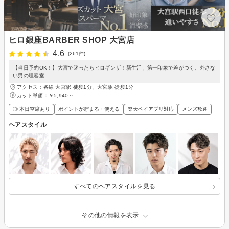
ヒロ銀座BARBER SHOP 大宮店
4.6
(261件)
【当日予約OK！】大宮で迷ったらヒロギンザ！新生活、第一印象で差がつく。外さな
い男の理容室
アクセス：各線 大宮駅 徒歩1分、大宮駅 徒歩1分
カット単価：
￥5,940～
◎ 本日空席あり
ポイントが貯まる・使える
楽天ペイアプリ対応
メンズ歓迎
ヘアスタイル
すべてのヘアスタイルを見る
その他の情報を表示