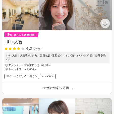
little 大宮
4.2
(992件)
little 大宮 | 大宮駅東口1分。髪質改善×透明感イルミナ◎口コミ1300件超／当日予約
OK
アクセス：大宮駅東口(北) 徒歩1分
カット単価：
￥1,000～
ポイントが貯まる・使える
メンズ歓迎
その他の情報を表示