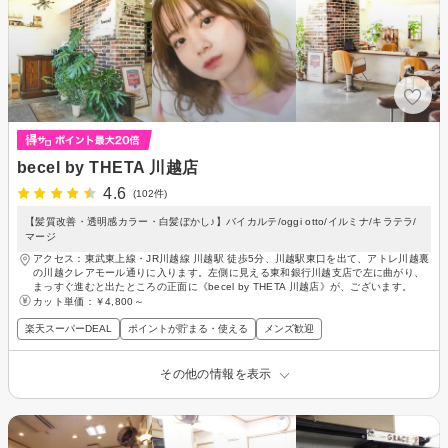
becel by THETA 川越店
4.6
(102件)
【髪質改善・透明感カラー・白髪ぼかし♪】バイカルテ/oggi otto/イルミナ/キラテラ/
マージ
アクセス：東武東上線・JR川越線 川越駅 徒歩5分、川越駅東口を出て、アトレ川越裏
の川越クレアモール通りに入ります。左側に見える東和銀行川越支店で左に曲がり、
まっすぐ進むと出たところの正面に《becel by THETA 川越店》が、ございます。
カット単価：
￥4,800～
楽天スーパーDEAL
ポイントが貯まる・使える
メンズ歓迎
その他の情報を表示