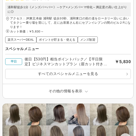
浦和駅徒歩1分《メンズバーバー》～ケア×メンズパーマ特化～満足度の高い仕上がり
に◎
アクセス：JR東北本線 浦和駅 徒歩30秒、浦和東口の前の道をロータリー沿いに歩い
てタクシー乗り場を背にして、左にお茶屋さん右にセブンイレブンの間のビル２Fにな
ります！
カット単価：
￥5,830～
楽天スーパーDEAL
ポイントが貯まる・使える
メンズ歓迎
スペシャルメニュー
後日【530円】相当ポイントバック／【平日限
￥5,830
平日
定】ビジネスマンカットプラン（眉カット付き）
¥6600→￥5830
すべてのスペシャルメニューを見る
その他の情報を表示