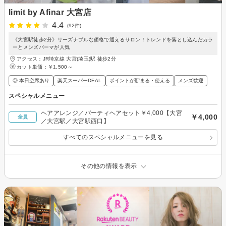
limit by Afinar 大宮店
4.4
(92件)
《大宮駅徒歩2分》リーズナブルな価格で通えるサロン！トレンドを落とし込んだカラ
ーとメンズパーマが人気
アクセス：JR埼京線 大宮(埼玉)駅 徒歩2分
カット単価：
￥1,500～
◎ 本日空席あり
楽天スーパーDEAL
ポイントが貯まる・使える
メンズ歓迎
スペシャルメニュー
ヘアアレンジ／パーティヘアセット￥4,000【大宮
￥4,000
全員
／大宮駅／大宮駅西口】
すべてのスペシャルメニューを見る
その他の情報を表示