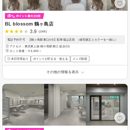
BL blossom 鶴ヶ島店
3.9
(19件)
電話予約不可 【鶴ヶ島駅東口4分】駐車場は店前 ♪縮毛矯正とカラーを一緒に♪
アクセス：東武東上線 鶴ケ島駅東口 徒歩2分
カット単価：
￥3,900～
◎ 本日空席あり
ポイントが貯まる・使える
メンズ歓迎
その他の情報を表示