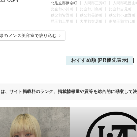
北足立郡伊奈町
入間郡三芳町
入間郡毛呂山
比企郡小川町
比企郡川島町
比企郡吉見町
秩父郡皆野町
秩父郡長瀞町
秩父郡小鹿野町
児玉郡上里町
大里郡寄居町
南埼玉郡宮代町
県のメンズ美容室で絞り込む
おすすめ順 (PR優先表示)
位は、サイト掲載料のランク、掲載情報量や質等を総合的に勘案して