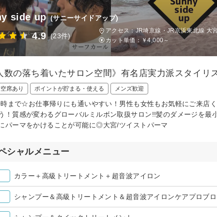
y side up
(サニーサイドアップ)
アクセス：JR埼京線・JR京浜東北線 大宮
4.9
(23件)
カット単価：
￥4,000～
人数の落ち着いたサロン空間》有名店実力派スタイリ
日空席あり
ポイントが貯まる・使える
メンズ歓迎
20時まで☆お仕事帰りにも通いやすい！男性も女性もお気軽にご来店く
う！質感が変わるグローバルミルボン取扱サロン!!髪のダメージを最
にパーマをかけることが可能に◎大宮/ツイストパーマ
ペシャルメニュー
カラー＋高級トリートメント＋超音波アイロン
シャンプー＆高級トリートメント＆超音波アイロンケアプロブロ