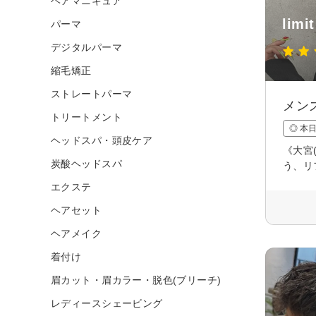
ヘアマニキュア
limi
パーマ
デジタルパーマ
縮毛矯正
ストレートパーマ
メン
トリートメント
◎ 本
ヘッドスパ・頭皮ケア
《大宮
炭酸ヘッドスパ
う、リ
エクステ
ヘアセット
ヘアメイク
着付け
眉カット・眉カラー・脱色(ブリーチ)
レディースシェービング