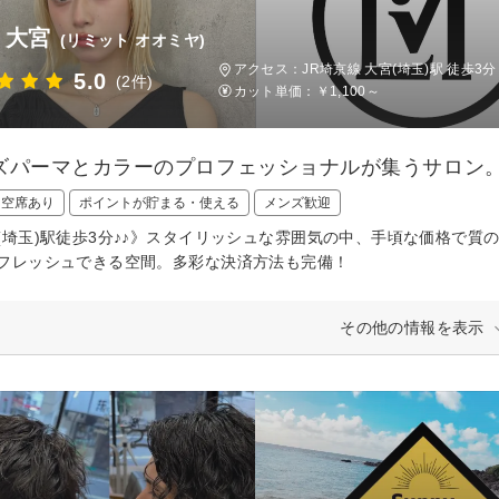
t 大宮
(リミット オオミヤ)
アクセス：JR埼京線 大宮(埼玉)駅 徒歩3分
5.0
(2件)
カット単価：
￥1,100～
ズパーマとカラーのプロフェッショナルが集うサロン
日空席あり
ポイントが貯まる・使える
メンズ歓迎
(埼玉)駅徒歩3分♪♪》スタイリッシュな雰囲気の中、手頃な価格で
フレッシュできる空間。多彩な決済方法も完備！
その他の情報を表示