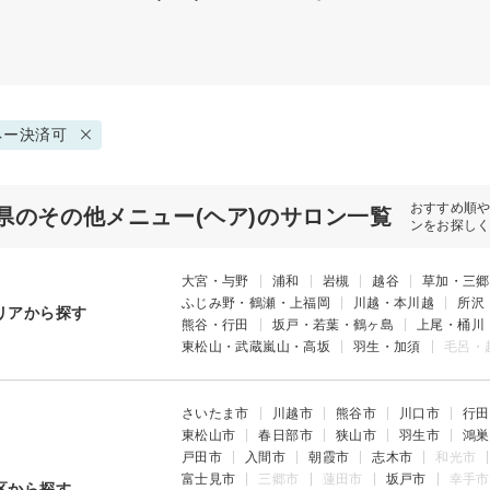
ネー決済可
おすすめ順
県のその他メニュー(ヘア)のサロン一覧
ンをお探し
大宮・与野
浦和
岩槻
越谷
草加・三郷
ふじみ野・鶴瀬・上福岡
川越・本川越
所沢
リアから探す
熊谷・行田
坂戸・若葉・鶴ヶ島
上尾・桶川
東松山・武蔵嵐山・高坂
羽生・加須
毛呂・
さいたま市
川越市
熊谷市
川口市
行田
東松山市
春日部市
狭山市
羽生市
鴻巣
戸田市
入間市
朝霞市
志木市
和光市
富士見市
三郷市
蓮田市
坂戸市
幸手市
区から探す