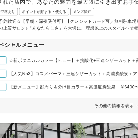
された店内で、あなたの魅力を最大限に引き出すお手
日空席あり
ポイントが貯まる・使える
メンズ歓迎
予約歓迎☆【早朝・深夜受付可】【クレジットカード可／無料駐車場
の上質サロン♪「あなたらしさ」を大切に、理想以上のスタイルへ☆
ペシャルメニュー
☆新ボタニカルカラー【ヒュー】＋抗酸化+三連シザーカット＋高
【人気No3】コスメパーマ＋三連シザーカット＋高濃炭酸泉＋アジア
【新メニュー】顔周り＆分け目カラー＋高濃度炭酸泉 ￥6400
その他の情報を表示