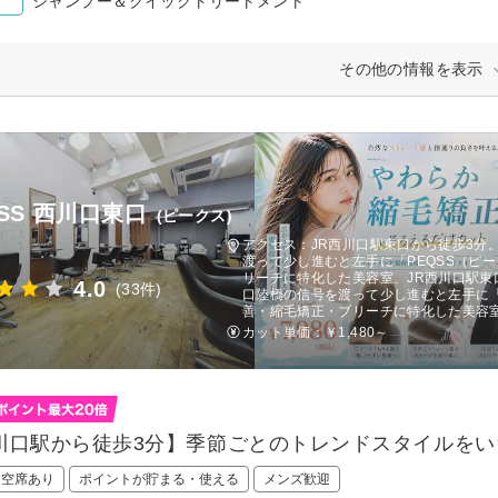
シャンプー＆クイックトリートメント
その他の情報を表示
QSS 西川口東口
(ピークス)
アクセス：JR西川口駅東口から徒歩3分
渡って少し進むと左手に「PEQSS（ピ
リーチに特化した美容室、JR西川口駅東
4.0
(33件)
口陸橋の信号を渡って少し進むと左手に「
善・縮毛矯正・ブリーチに特化した美容
カット単価：
￥1,480～
川口駅から徒歩3分】季節ごとのトレンドスタイルをい
日空席あり
ポイントが貯まる・使える
メンズ歓迎