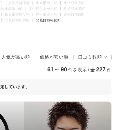
町
入間郡越生町
比企郡滑川町
比企郡嵐山町
比企郡鳩山町
比企郡ときがわ町
秩父郡横瀬町
秩父郡東秩父村
児玉郡美里町
児玉郡神川町
北葛飾郡杉戸町
北葛飾郡松伏町
人気が高い順
価格が安い順
口コミ数順
61
90
227
〜
件を表示 / 全
件
決定しています。