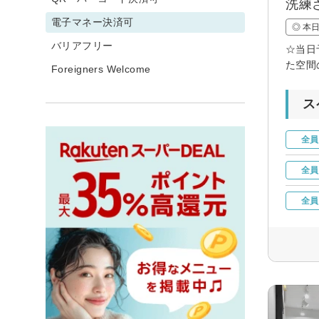
洗練
電子マネー決済可
◎ 本
バリアフリー
☆当日
た空間
Foreigners Welcome
ス
全員
全員
全員