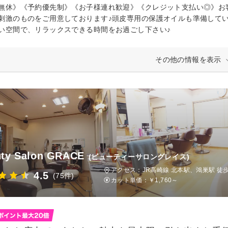
無休》《予約優先制》《お子様連れ歓迎》《クレジット支払い◎》お
刺激のものをご用意しております♪頭皮専用の保護オイルも準備して
い空間で、リラックスできる時間をお過ごし下さい♪
その他の情報を表示
ty Salon GRACE
(ビューティーサロングレイス)
アクセス：JR高崎線 北本駅、鴻巣駅 徒歩
4.5
(75件)
カット単価：
￥1,760～