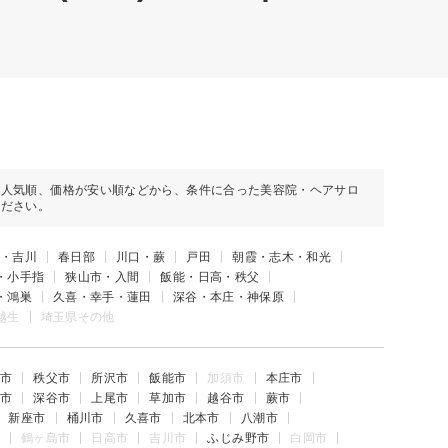
や人気順、価格が安い順などから、条件に合った美容院・ヘアサロ
ください。
・吉川
春日部
川口・蕨
戸田
朝霞・志木・和光
・小手指
狭山市・入間
飯能・日高・秩父
・鴻巣
久喜・幸手・蓮田
深谷・本庄・神保原
越生
埼玉県その他
市
秩父市
所沢市
飯能市
加須市
本庄市
市
深谷市
上尾市
草加市
越谷市
蕨市
新座市
桶川市
久喜市
北本市
八潮市
鶴ヶ島市
日高市
吉川市
ふじみ野市
白岡市