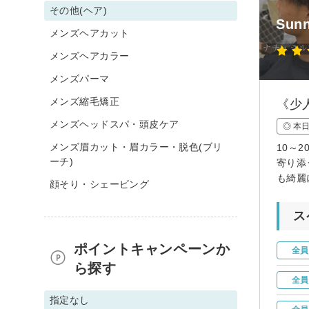
その他(ヘア)
Sunn
メンズヘアカット
メンズヘアカラー
メンズパーマ
メンズ縮毛矯正
《少
メンズヘッドスパ・頭皮ケア
◎ 本
メンズ眉カット・眉カラー・脱色(ブリ
10～
ーチ)
寄り添
も綺麗
顔そり・シェービング
ス
ポイントキャンペーンか
全員
ら探す
全員
指定なし