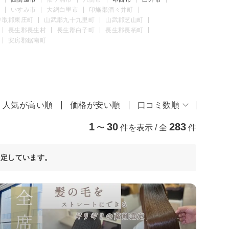
いすみ市
大網白里市
印旛郡酒々井町
香取郡東庄町
山武郡九十九里町
山武郡芝山町
長生郡長生村
長生郡白子町
長生郡長柄町
安房郡鋸南町
人気が高い順
価格が安い順
口コミ数順
1
30
283
〜
件を表示 / 全
件
決定しています。