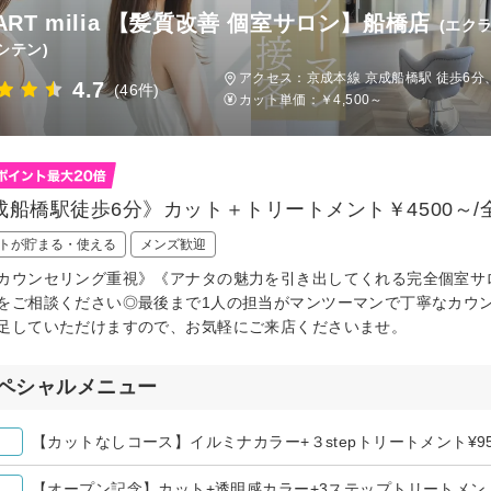
ART milia 【髪質改善 個室サロン】船橋店
(エク
シテン)
アクセス：京成本線 京成船橋駅 徒歩6分
4.7
(46件)
カット単価：
￥4,500～
成船橋駅徒歩6分》カット＋トリートメント￥4500～/
トが貯まる・使える
メンズ歓迎
カウンセリング重視》《アナタの魅力を引き出してくれる完全個室サ
をご相談ください◎最後まで1人の担当がマンツーマンで丁寧なカウン
足していただけますので、お気軽にご来店くださいませ。
ペシャルメニュー
【カットなしコース】イルミナカラー+３stepトリートメント¥95
【オープン記念】カット+透明感カラー+3ステップトリートメント¥