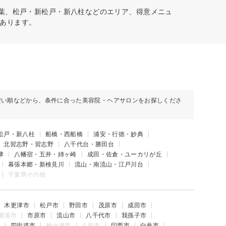
千葉、松戸・新松戸・新八柱などのエリア、得意メニュ
あります。
安い順などから、条件に合った美容院・ヘアサロンをお探しくださ
松戸・新八柱
船橋・西船橋
浦安・行徳・妙典
北習志野・習志野
八千代台・勝田台
津
八幡宿・五井・姉ヶ崎
成田・佐倉・ユーカリが丘
幕張本郷・新検見川
流山・南流山・江戸川台
千葉県その他
木更津市
松戸市
野田市
茂原市
成田市
勝浦市
市原市
流山市
八千代市
我孫子市
四街道市
袖ケ浦市
八街市
印西市
白井市