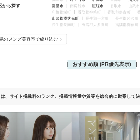
区から探す
富里市
南房総市
匝瑳市
香取市
山武市
印旛郡栄町
香取郡神崎町
香取郡多古町
山武郡横芝光町
長生郡一宮町
長生郡睦沢町
長生郡長南町
夷隅郡大多喜町
夷隅郡御宿町
県のメンズ美容室で絞り込む
おすすめ順 (PR優先表示)
位は、サイト掲載料のランク、掲載情報量や質等を総合的に勘案して