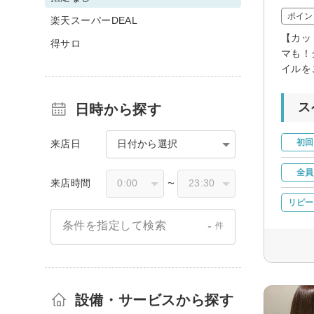
ポイン
楽天スーパーDEAL
【カッ
得サロ
マも！
イルを
ス
日時から探す
初回
来店日
日付から選択
全員
来店時間
〜
リピー
-
条件を指定して検索
件
設備・サービスから探す