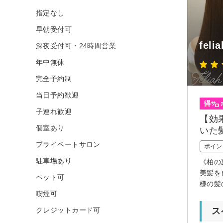
指定なし
早朝受付可
felia
深夜受付可・24時間営業
年中無休
完全予約制
当日予約歓迎
子連れ歓迎
【効
個室あり
いた
プライベートサロン
ポイン
駐車場あり
《柏の
美髪を
ペット可
様の髪
喫煙可
クレジットカード可
ス