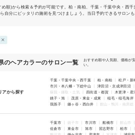
すめ順)から検索＆予約が可能です。柏・南柏、千葉・千葉中央・西
から自分にピッタリの施術を見つけましょう。当日予約できるサロンも
おすすめ順や人気順、価格が
県のヘアカラーのサロン一覧
い。
千葉・千葉中央・西千葉
柏・南柏
松戸・新
市川・本八幡・下総中山
津田沼・京成津田沼
リアから探す
蘇我・鎌取・土気
四街道・都賀
木更津・君
銚子・旭
茂原・東金・成東
稲毛・稲毛海岸
我孫子
鎌ヶ谷・西白井
館山・鴨川・南房総
千葉市
銚子市
市川市
船橋市
館山市
佐倉市
東金市
旭市
習志野市
柏市
鴨川市
鎌ケ谷市
君津市
富津市
浦安市