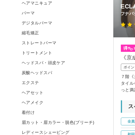
ヘアマニキュア
ECL
パーマ
フナバ
デジタルパーマ
縮毛矯正
ストレートパーマ
トリートメント
《京
ヘッドスパ・頭皮ケア
ポイン
炭酸ヘッドスパ
７階《
エクステ
タイル
っと満
ヘアセット
ヘアメイク
ス
着付け
全員
眉カット・眉カラー・脱色(ブリーチ)
レディースシェービング
初回