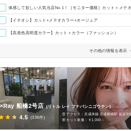
体感して欲しい人気当店No.1！［モニター価格］カット＋メテ
【イチオシ】カット+メテオカラー+オージュア
【高発色高明度カラー】カット＋カラー（ファッション）
その他の情報を表示
tle×Ray 船橋2号店
(リトル レイ フナバシニゴウテン)
アクセス：京成本線 京成船橋駅 徒歩3分
4.5
(336件)
カット単価：
￥1,000～