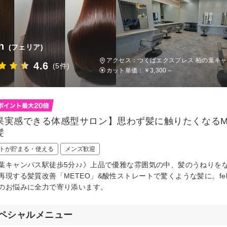
h
(フェリア)
アクセス：つくばエクスプレス 柏の葉キャ
4.6
(5件)
カット単価：
￥3,300～
果実感できる体感型サロン】思わず髪に触りたくなるM
髪
トが貯まる・使える
メンズ歓迎
葉キャンパス駅徒歩5分♪♪》上品で優雅な雰囲気の中、髪のうねりを
再現する髪質改善「METEO」&酸性ストレートで驚くような髪に。fe
のお悩みに全力で寄り添います。
ペシャルメニュー