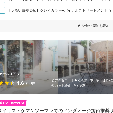
【明るい白髪染め】グレイカラー+バイカルテトリートメント ￥1
その他の情報を表示
(アールエイチ)
アクセス：【JR総武線 市川駅 徒歩2
4.6
(39件)
カット単価：
￥7,500～
タイリストがマンツーマンでのノンダメージ施術推奨サロン