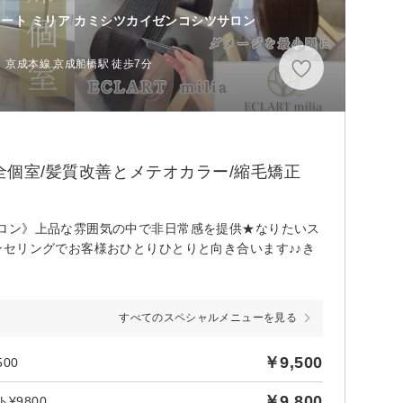
ラート ミリア カミシツカイゼンコシツサロン
、京成本線 京成船橋駅 徒歩7分
全個室/髪質改善とメテオカラー/縮毛矯正
ロン》上品な雰囲気の中で非日常感を提供★なりたいス
セリングでお客様おひとりひとりと向き合います♪♪き
すべてのスペシャルメニューを見る
￥9,500
00
￥9,800
9800