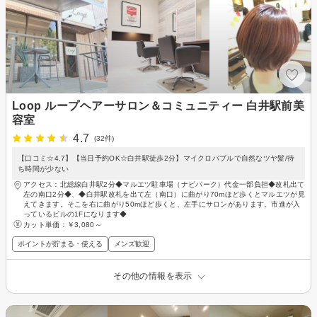
Loop ループヘアーサロン＆コミュニティー 白井駅前美
容室
4.7
(32件)
【口コミ☆4.7】【当日予約OK☆白井駅徒歩2分】マイクロバブルで自然なツヤ髪/待
ち時間が少ない
アクセス：北総線白井駅2分◆マルエツ駐車場（ナビパーク）代金一部負担◆改札出て
左の南口2分◆、◆白井駅改札を出て左（南口）に曲がり70mほど歩くとマルエツが見
えてきます。そこを右に曲がり50mほど歩くと、左手にサロンがあります。市進が入
っているビルの1Fになります◆
カット単価：
￥3,080～
ポイントが貯まる・使える
メンズ歓迎
その他の情報を表示