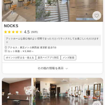
NOCKS
4.5
(58件)
アットホームな居心地のよい空間でまったりと♪リラックスしてお過ごしいただけます
☆
アクセス：東京メトロ東西線 浦安駅 徒歩7分
カット単価：
￥3,960～
ポイントが貯まる・使える
楽天ペイアプリ対応
メンズ歓迎
その他の情報を表示