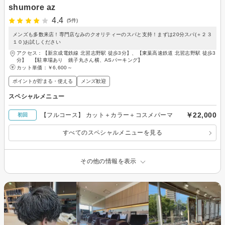
shumore az
4.4
(5件)
メンズも多数来店！専門店なみのクオリティーのスパと支持！まずは20分スパ(＋２３
１０)お試しください
アクセス：【新京成電鉄線 北習志野駅 徒歩3分】、【東葉高速鉄道 北習志野駅 徒歩3
分】 【駐車場あり 銚子丸さん横、ASパーキング】
カット単価：
￥6,600～
ポイントが貯まる・使える
メンズ歓迎
スペシャルメニュー
￥22,000
【フルコース】 カット＋カラー＋コスメパーマ
初回
すべてのスペシャルメニューを見る
その他の情報を表示