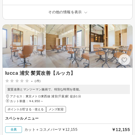
その他の情報を表示
lucca 浦安 髪質改善【ルッカ】
-
(-件)
髪質改善とマンツーマン施術で、特別な時間を堪能。
アクセス：東京メトロ東西線 浦安(千葉)駅 徒歩1分
カット単価：
￥4,950～
ポイントが貯まる・使える
メンズ歓迎
スペシャルメニュー
￥12,155
カット＋コスメパーマ￥12,155
全員