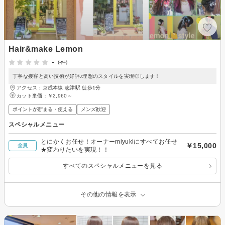
Hair&make Lemon
-
(-件)
丁寧な接客と高い技術が好評♪理想のスタイルを実現◎します！
アクセス：京成本線 志津駅 徒歩1分
カット単価：
￥2,960～
ポイントが貯まる・使える
メンズ歓迎
スペシャルメニュー
とにかくお任せ！オーナーmiyukiにすべてお任せ
￥15,000
全員
★変わりたいを実現！！
すべてのスペシャルメニューを見る
その他の情報を表示