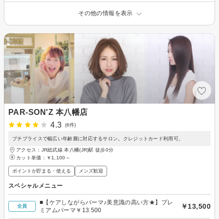
その他の情報を表示
PAR-SON'Z 本八幡店
4.3
(6件)
プチプライスで幅広い年齢層に対応するサロン。クレジットカード利用可。
アクセス：JR総武線 本八幡(JR)駅 徒歩0分
カット単価：
￥1,100～
ポイントが貯まる・使える
メンズ歓迎
スペシャルメニュー
■【ケアしながらパーマ♪美意識の高い方★】プレ
￥13,500
全員
ミアムパーマ￥13.500