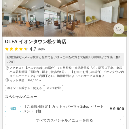
OLFA イオンタウン松ケ崎店
4.7
(6件)
経験豊富なstylistが技術と提案でお子様～ご年配の方まで幅広いお客様がご来店［柏/
北柏］
アクセス：【バスでお越しの場合】ＪＲ常磐線・東武野田線「柏」駅西口下車。東武
バス若柴循環「香取台」駅より徒歩約5分。、【お車でお越しの場合】イオンタウン内
コインパーキングをご利用下さい。施術時間によってのサービス券有り
カット単価：
￥4,100～
ポイントが貯まる・使える
メンズ歓迎
スペシャルメニュー
【ご新規様限定】カット＋パーマ＋2stepトリート
￥9,900
初回
メント［柏］
すべてのスペシャルメニューを見る