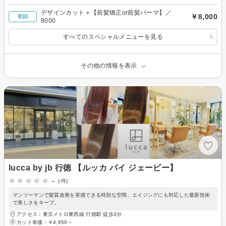
デザインカット＋【前髪矯正or前髪パーマ】／
￥8,000
初回
8000
すべてのスペシャルメニューを見る
その他の情報を表示
lucca by jb 行徳 【ルッカ バイ ジェービー】
-
(-件)
マンツーマンで髪質改善を実感できる特別な空間。エイジングにも対応した最新技術
で美しさをキープ。
アクセス：東京メトロ東西線 行徳駅 徒歩3分
カット単価：
￥4,950～