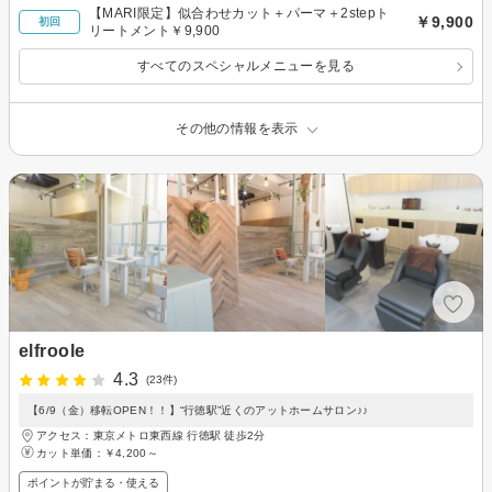
【MARI限定】似合わせカット＋パーマ＋2stepト
￥9,900
初回
リートメント￥9,900
すべてのスペシャルメニューを見る
その他の情報を表示
elfroole
4.3
(23件)
【6/9（金）移転OPEN！！】“行徳駅”近くのアットホームサロン♪♪
アクセス：東京メトロ東西線 行徳駅 徒歩2分
カット単価：
￥4,200～
ポイントが貯まる・使える