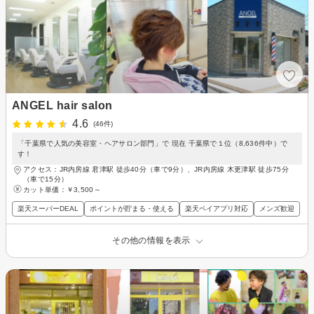
ANGEL hair salon
4.6
(46件)
「千葉県で人気の美容室・ヘアサロン部門」で 現在 千葉県で１位（8,636件中）で
す！
アクセス：JR内房線 君津駅 徒歩40分（車で9分）、JR内房線 木更津駅 徒歩75分
（車で15分）
カット単価：
￥3,500～
楽天スーパーDEAL
ポイントが貯まる・使える
楽天ペイアプリ対応
メンズ歓迎
その他の情報を表示