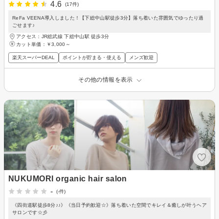
4.6
(17件)
ReFa VEENA導入しました！【下総中山駅徒歩3分】落ち着いた雰囲気でゆったり過
ごせます♪
アクセス：JR総武線 下総中山駅 徒歩3分
カット単価：
￥3,000～
楽天スーパーDEAL
ポイントが貯まる・使える
メンズ歓迎
その他の情報を表示
NUKUMORI organic hair salon
-
(-件)
《四街道駅徒歩8分♪♪》《当日予約歓迎☆》落ち着いた空間でキレイ＆癒しが叶うヘア
サロンです☆彡