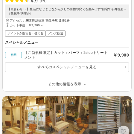
4.9
(4件)
【似合わせ+α】生活になじませながら少しの個性や変化を生み出す*自宅でも再現楽々
［我孫子/天王台］
アクセス：JR常磐線快速 我孫子駅 徒歩1分
カット単価：
￥3,200～
ポイントが貯まる・使える
メンズ歓迎
スペシャルメニュー
【ご新規様限定】カット＋パーマ＋2stepトリート
￥9,900
初回
メント
すべてのスペシャルメニューを見る
その他の情報を表示