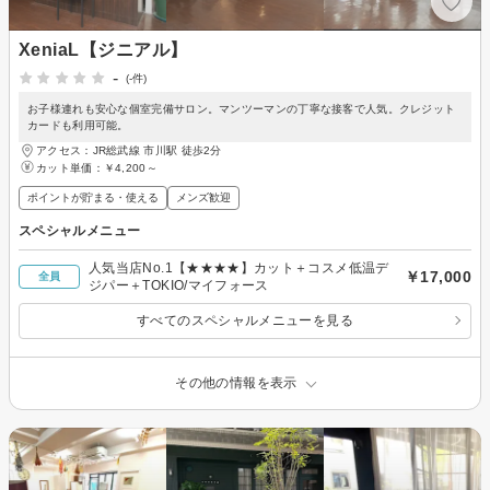
XeniaL【ジニアル】
-
(-件)
お子様連れも安心な個室完備サロン。マンツーマンの丁寧な接客で人気。クレジット
カードも利用可能。
アクセス：JR総武線 市川駅 徒歩2分
カット単価：
￥4,200～
ポイントが貯まる・使える
メンズ歓迎
スペシャルメニュー
人気当店No.1【★★★★】カット＋コスメ低温デ
￥17,000
全員
ジパー＋TOKIO/マイフォース
すべてのスペシャルメニューを見る
その他の情報を表示