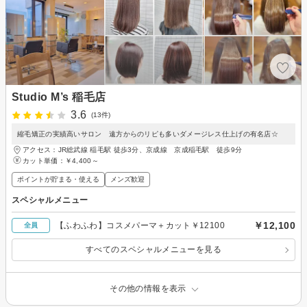
Studio M’s 稲毛店
3.6
(13件)
縮毛矯正の実績高いサロン 遠方からのリピも多いダメージレス仕上げの有名店☆
アクセス：JR総武線 稲毛駅 徒歩3分、京成線 京成稲毛駅 徒歩9分
カット単価：
￥4,400～
ポイントが貯まる・使える
メンズ歓迎
スペシャルメニュー
￥12,100
【ふわふわ】コスメパーマ＋カット￥12100
全員
すべてのスペシャルメニューを見る
その他の情報を表示