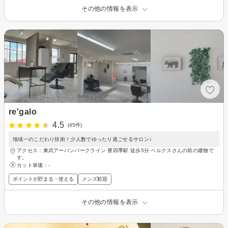
その他の情報を表示
re'galo
4.5
(45件)
地域一のこだわり技術！少人数でゆったり過ごせるサロン♪
アクセス：東武アーバンパークライン 豊四季駅 徒歩5分 ベルクスさんの前の建物で
す。
カット単価：
-
ポイントが貯まる・使える
メンズ歓迎
その他の情報を表示