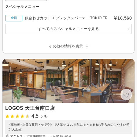
スペシャルメニュー
￥16,560
似合わせカット + プレックスパーマ + TOKIO TR
全員
すべてのスペシャルメニューを見る
その他の情報を表示
LOGOS 天王台南口店
4.5
(2件)
《高技術×上質な薬剤・ケア剤》で人気サロン/自然にまとまる&お手入れのしやすい髪
に[天王台]
アクセス：JR常磐線快速 天王台駅 徒歩0分