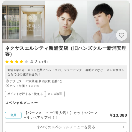
ネクサスエルシティ新浦安店（旧ハンズクルー新浦安理
容）
4.2
(75件)
新浦安駅3分！カットと共にヘッドスパ、シェービング、眉毛ケアなど、メンズサロン
ならではの施術を提供！
アクセス：JR京葉線 新浦安駅 徒歩3分
カット単価：
￥3,080～
ポイントが貯まる・使える
メンズ歓迎
スペシャルメニュー
【パーマメニュー1番人気！】カット+パーマ
￥13,380
全員
+Ｎ．ヘアケア付！！
すべてのスペシャルメニューを見る