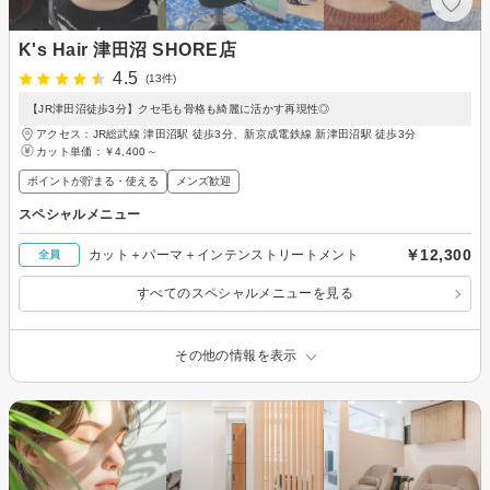
K's Hair 津田沼 SHORE店
4.5
(13件)
【JR津田沼徒歩3分】クセ毛も骨格も綺麗に活かす再現性◎
アクセス：JR総武線 津田沼駅 徒歩3分、新京成電鉄線 新津田沼駅 徒歩3分
カット単価：
￥4,400～
ポイントが貯まる・使える
メンズ歓迎
スペシャルメニュー
￥12,300
カット＋パーマ＋インテンストリートメント
全員
すべてのスペシャルメニューを見る
その他の情報を表示