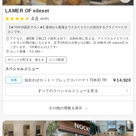
LAMER OF eileset
4.6
(83件)
【★TOKIO認定サロン★】最初から最後までスタイリストが担当するプライベートサ
ロンです。
アクセス：浦安駅【南口】の改札を出て、左斜め前に見える、マクドナルドとマツモ
トキヨシの間の道に入ります。左手3件目の大長ビル2階に【LAMER OF eileset】が
ございます。 CD屋さんの上です♪
カット単価：
￥3,990～
ポイントが貯まる・使える
メンズ歓迎
スペシャルメニュー
￥14,920
似合わせカット + プレックスパーマ + TOKIO TR
全員
すべてのスペシャルメニューを見る
その他の情報を表示