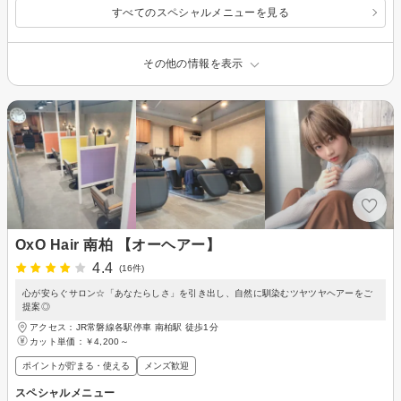
すべてのスペシャルメニューを見る
その他の情報を表示
OxO Hair 南柏 【オーヘアー】
4.4
(16件)
心が安らぐサロン☆「あなたらしさ」を引き出し、自然に馴染むツヤツヤヘアーをご
提案◎
アクセス：JR常磐線各駅停車 南柏駅 徒歩1分
カット単価：
￥4,200～
ポイントが貯まる・使える
メンズ歓迎
スペシャルメニュー