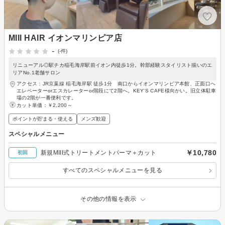
MIII HAIR イオンマリンピア店
-
(-件)
リニューアル◎駅チカ稲毛海岸駅前イオン内徒歩1分。幹部経験スタイリスト揃いのエ
リアNo.1老舗サロン
アクセス：JR京葉線 稲毛海岸駅 徒歩1分 南口からイオンマリンピア本館、正面口へ
エレベーターorエスカレーターor階段にて2階へ。KEY'S CAFE様向かい。旧立体駐車
場の2階が一番便利です。
カット単価：
￥2,200～
ポイントが貯まる・使える
メンズ歓迎
スペシャルメニュー
￥10,780
新規MIII式トリートメントパーマ＋カット
初回
すべてのスペシャルメニューを見る
その他の情報を表示