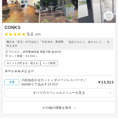
CONKS
5.0
(2件)
魅力を「足す」のではなく「引き出す」美容室 「あなたらしく、あたらしく。」を
叶えます
アクセス：JR常磐線快速 我孫子駅 徒歩2分
カット単価：
￥4,510～
ポイントが貯まる・使える
メンズ歓迎
スペシャルメニュー
小顔似合わせカット＋ダメージレスパーマ／
￥13,513
全員
marbbケア込み￥13,513
すべてのスペシャルメニューを見る
その他の情報を表示