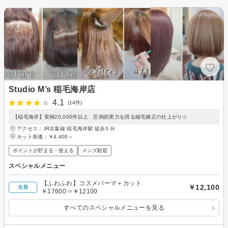
Studio M’s 稲毛海岸店
4.1
(14件)
【稲毛海岸】実例20,000件以上 圧倒的実力を誇る縮毛矯正の仕上がり☆
アクセス：JR京葉線 稲毛海岸駅 徒歩3 分
カット単価：
￥4,400～
ポイントが貯まる・使える
メンズ歓迎
スペシャルメニュー
【ふわふわ】コスメパーマ＋カット
￥12,100
全員
￥17600⇒￥12100
すべてのスペシャルメニューを見る