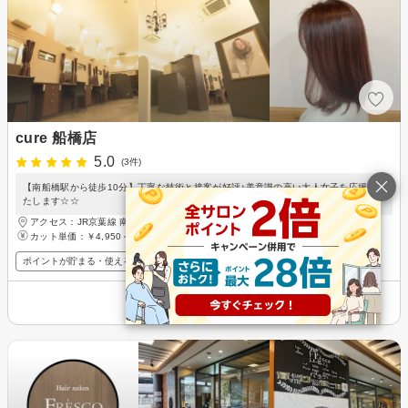
cure 船橋店
5.0
(3件)
【南船橋駅から徒歩10分】丁寧な技術と接客が好評♪美意識の高い大人女子を応援い
たします☆☆
アクセス：JR京葉線 南船橋駅 徒歩10分
カット単価：
￥4,950～
ポイントが貯まる・使える
メンズ歓迎
その他の情報を表示