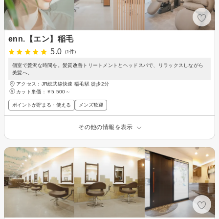
enn.【エン】稲毛
5.0
(1件)
個室で贅沢な時間を。髪質改善トリートメントとヘッドスパで、リラックスしながら
美髪へ。
アクセス：JR総武線快速 稲毛駅 徒歩2分
カット単価：
￥5,500～
ポイントが貯まる・使える
メンズ歓迎
その他の情報を表示