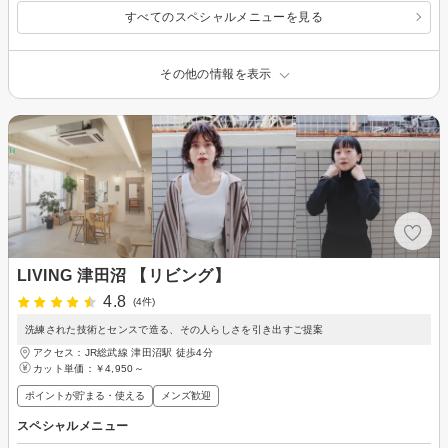
すべてのスペシャルメニューを見る
その他の情報を表示
LIVING 津田沼 【リビング】
4.8
(4件)
洗練された技術とセンスで造る、その人らしさを引き出すご提案
アクセス：JR総武線 津田沼駅 徒歩4分
カット単価：
￥4,950～
ポイントが貯まる・使える
メンズ歓迎
スペシャルメニュー