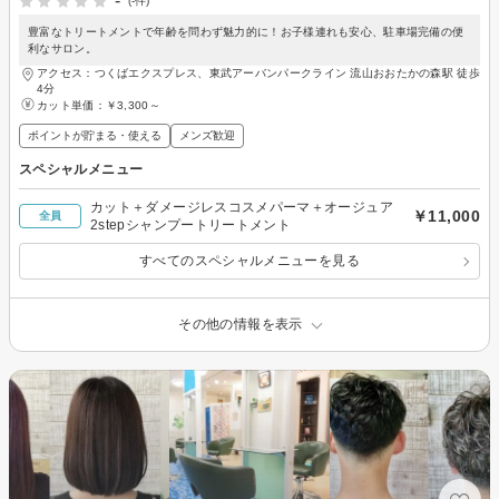
-
(-件)
豊富なトリートメントで年齢を問わず魅力的に！お子様連れも安心、駐車場完備の便
利なサロン。
アクセス：つくばエクスプレス、東武アーバンパークライン 流山おおたかの森駅 徒歩
4分
カット単価：
￥3,300～
ポイントが貯まる・使える
メンズ歓迎
スペシャルメニュー
カット＋ダメージレスコスメパーマ＋オージュア
￥11,000
全員
2stepシャンプートリートメント
すべてのスペシャルメニューを見る
その他の情報を表示