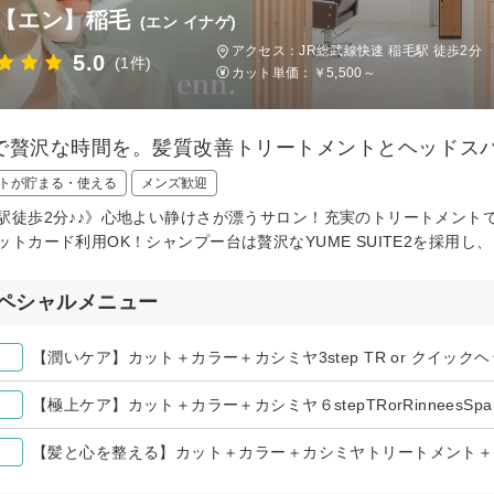
n.【エン】稲毛
(エン イナゲ)
アクセス：JR総武線快速 稲毛駅 徒歩2分
5.0
(1件)
カット単価：
￥5,500～
で贅沢な時間を。髪質改善トリートメントとヘッドス
トが貯まる・使える
メンズ歓迎
駅徒歩2分♪♪》心地よい静けさが漂うサロン！充実のトリートメント
ットカード利用OK！シャンプー台は贅沢なYUME SUITE2を採用
ペシャルメニュー
【潤いケア】カット＋カラー＋カシミヤ3step TR or クイックヘッ
【極上ケア】カット＋カラー＋カシミヤ６stepTRorRinneesSpa￥
【髪と心を整える】カット＋カラー＋カシミヤトリートメント＋Rinne