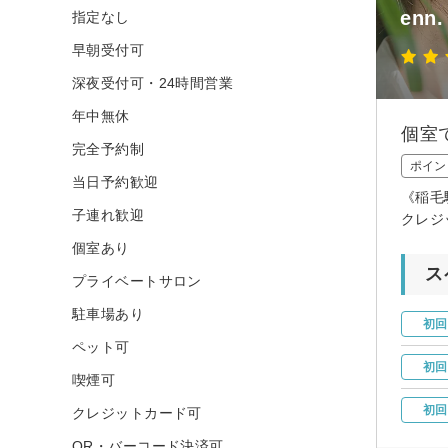
en
指定なし
早朝受付可
深夜受付可・24時間営業
年中無休
個室
完全予約制
ポイン
当日予約歓迎
《稲毛
子連れ歓迎
クレジ
個室あり
ス
プライベートサロン
駐車場あり
初回
ペット可
初回
喫煙可
初回
クレジットカード可
QR・バーコード決済可