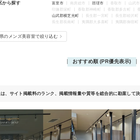
区から探す
富里市
南房総市
匝瑳市
香取市
山武市
印旛郡栄町
香取郡神崎町
香取郡多古町
山武郡横芝光町
長生郡一宮町
長生郡睦沢町
長生郡長南町
夷隅郡大多喜町
夷隅郡御宿町
県のメンズ美容室で絞り込む
おすすめ順 (PR優先表示)
位は、サイト掲載料のランク、掲載情報量や質等を総合的に勘案して