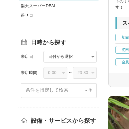
トの丁
楽天スーパーDEAL
す！
得サロ
ス
初回
日時から探す
初回
来店日
日付から選択
全員
来店時間
〜
-
条件を指定して検索
件
設備・サービスから探す