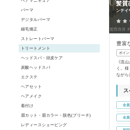
ヘアマニキュア
髪質
パーマ
ンテイ
デジタルパーマ
縮毛矯正
ストレートパーマ
豊富
トリートメント
ポイン
ヘッドスパ・頭皮ケア
《流山
炭酸ヘッドスパ
く。様
ながら
エクステ
ヘアセット
ス
ヘアメイク
全員
着付け
眉カット・眉カラー・脱色(ブリーチ)
全員
レディースシェービング
初回