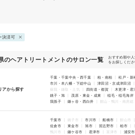
ー決済可
おすすめ順や人
県のヘアトリートメントのサロン一覧
をお探しくださ
千葉・千葉中央・西千葉
柏・南柏
松戸・新
市川・本八幡・下総中山
津田沼・京成津田沼
リアから探す
蘇我・鎌取・土気
四街道・都賀
木更津・君
銚子・旭
茂原・東金・成東
稲毛・稲毛海岸
我孫子
鎌ヶ谷・西白井
館山・鴨川・南房総
千葉市
銚子市
市川市
船橋市
館山市
佐倉市
東金市
旭市
習志野市
柏市
鴨川市
鎌ケ谷市
君津市
富津市
浦安市