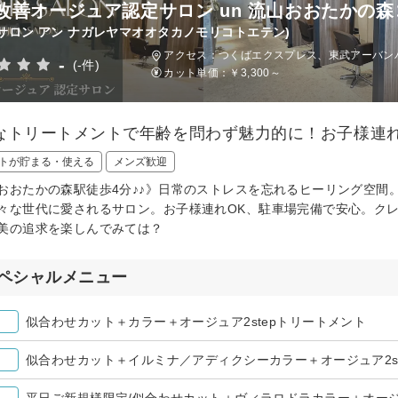
改善オージュア認定サロン un 流山おおたかの
サロン アン ナガレヤマオオタカノモリコトエテン)
アクセス：つくばエクスプレス、東武アーバンパ
-
(-件)
カット単価：
￥3,300～
なトリートメントで年齢を問わず魅力的に！お子様連
トが貯まる・使える
メンズ歓迎
おおたかの森駅徒歩4分♪♪》日常のストレスを忘れるヒーリング空間
々な世代に愛されるサロン。お子様連れOK、駐車場完備で安心。ク
美の追求を楽しんでみては？
ペシャルメニュー
似合わせカット＋カラー＋オージュア2stepトリートメント
似合わせカット＋イルミナ／アディクシーカラー＋オージュア2s
平日ご新規様限定/似合わせカット＋ヴィラロドラカラー＋オー