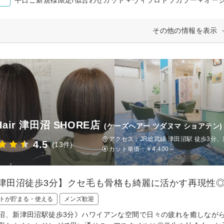
その他の情報を表示
 Hair 津田沼 SHORE店
(ケーズヘアー ツダヌマ ショアテン)
アクセス：JR総武線 津田沼駅 徒歩3分、
4.5
(13件)
カット単価：
￥4,400～
R津田沼徒歩3分】クセ毛も骨格も綺麗に活かす再現性
トが貯まる・使える
メンズ歓迎
沼、新津田沼駅徒歩3分》ハワイアンな空間で日々の疲れを癒しなが