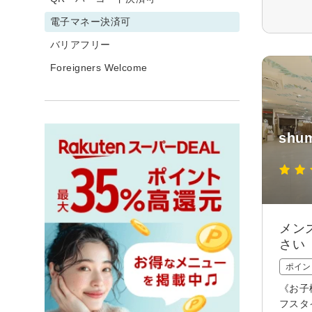
電子マネー決済可
バリアフリー
Foreigners Welcome
shum
メン
さい
ポイン
《お子
フスタ