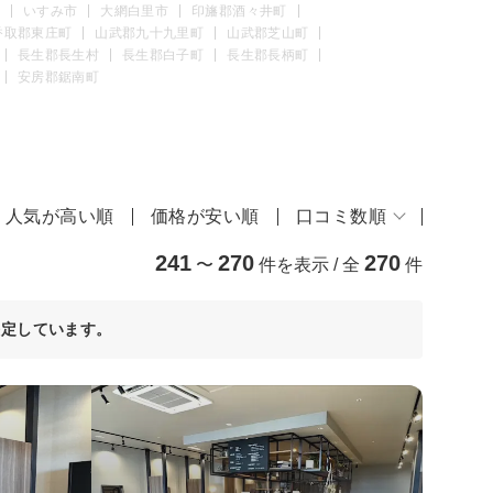
いすみ市
大網白里市
印旛郡酒々井町
香取郡東庄町
山武郡九十九里町
山武郡芝山町
長生郡長生村
長生郡白子町
長生郡長柄町
安房郡鋸南町
人気が高い順
価格が安い順
口コミ数順
241
270
270
〜
件を表示 / 全
件
決定しています。