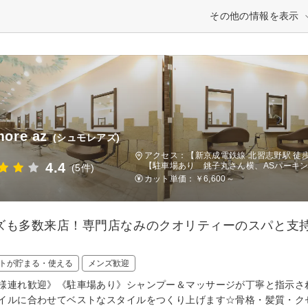
その他の情報を表示
ore az
(シュモレアズ)
アクセス：【新京成電鉄線 北習志野駅 徒
4.4
【駐車場あり 銚子丸さん横、ASパーキ
(5件)
カット単価：
￥6,600～
ズも多数来店！専門店なみのクオリティーのスパと支持
トが貯まる・使える
メンズ歓迎
様連れ歓迎》《駐車場あり》シャンプー＆マッサージが丁寧と指示さ
イルに合わせてベストなスタイルをつくり上げます☆骨格・髪質・ク