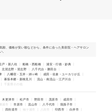
気順、価格が安い順などから、条件に合った美容院・ヘアサロン
い。
松戸・新八柱
船橋・西船橋
浦安・行徳・妙典
北習志野・習志野
八千代台・勝田台
津
八幡宿・五井・姉ヶ崎
成田・佐倉・ユーカリが丘
幕張本郷・新検見川
流山・南流山・江戸川台
千葉県その他
木更津市
松戸市
野田市
茂原市
成田市
勝浦市
市原市
流山市
八千代市
我孫子市
四街道市
袖ケ浦市
八街市
印西市
白井市