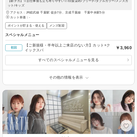
【駅チカ】☆お仕事後も立ち寄りやすい☆/白髪染め/ブリーチ/ダブルカラー/メンズカ
ット/キッズ
アクセス：JR総武線 千葉駅 徒歩7分、京成千葉線 千葉中央駅5分
カット単価：
-
ポイントが貯まる・使える
メンズ歓迎
スペシャルメニュー
【ご新規様・半年以上ご来店のない方】カット×ク
￥3,960
初回
イックスパ
すべてのスペシャルメニューを見る
その他の情報を表示