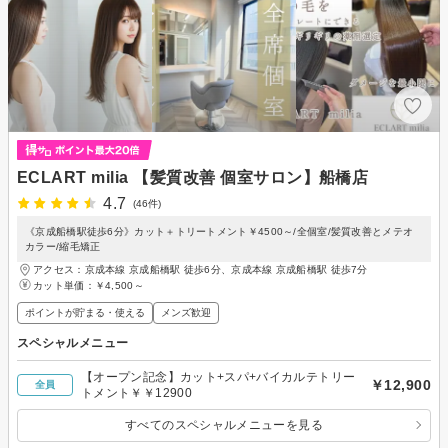
ECLART milia 【髪質改善 個室サロン】船橋店
4.7
(46件)
《京成船橋駅徒歩6分》カット＋トリートメント￥4500～/全個室/髪質改善とメテオ
カラー/縮毛矯正
アクセス：京成本線 京成船橋駅 徒歩6分、京成本線 京成船橋駅 徒歩7分
カット単価：
￥4,500～
ポイントが貯まる・使える
メンズ歓迎
スペシャルメニュー
【オープン記念】カット+スパ+バイカルテトリー
￥12,900
全員
トメント￥￥12900
すべてのスペシャルメニューを見る