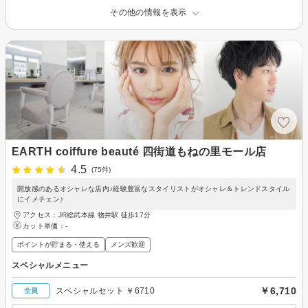
その他の情報を表示
EARTH coiffure beauté 四街道もねの里モール店
4.5
(75件)
開放感のあるオシャレな店内♪経験豊富なスタイリストがオシャレ＆トレンドスタイル
にイメチェン♪
アクセス：JR総武本線 物井駅 徒歩17分
カット単価：
-
ポイントが貯まる・使える
メンズ歓迎
スペシャルメニュー
￥6,710
スペシャルセット ￥6710
全員