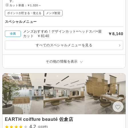
す。
カット単価：
￥1,320～
ポイントが貯まる・使える
メンズ歓迎
スペシャルメニュー
メンズおすすめ！デザインカット+ヘッドスパ+眉
￥8,140
全員
カット ￥8140
すべてのスペシャルメニューを見る
その他の情報を表示
EARTH coiffure beauté 佐倉店
4.2
(103件)