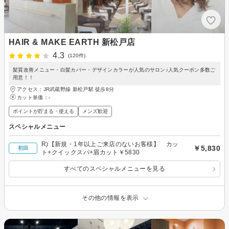
HAIR & MAKE EARTH 新松戸店
4.3
(120件)
髪質改善メニュー・白髪カバー・デザインカラーが人気のサロン♪人気クーポン多数ご
用意！！
アクセス：JR武蔵野線 新松戸駅 徒歩8分
カット単価：
-
ポイントが貯まる・使える
メンズ歓迎
スペシャルメニュー
R)【新規・1年以上ご来店のないお客様】 カッ
￥5,830
初回
ト+クイックスパ+眉カット￥5830
すべてのスペシャルメニューを見る
その他の情報を表示