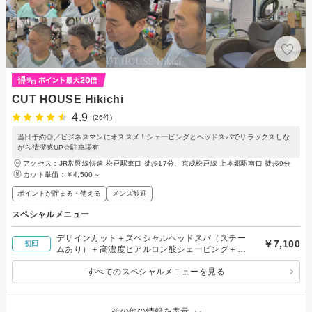
CUT HOUSE Hikichi
4.9
(26件)
当日予約◎／ビジネスマンにオススメ！シェービングとヘッドスパでリラックスしな
がら清潔感UP☆駐車場有
アクセス：JR常磐線快速 松戸駅東口 徒歩17分、京成松戸線 上本郷駅南口 徒歩9分
カット単価：
￥4,500～
ポイントが貯まる・使える
メンズ歓迎
スペシャルメニュー
デザインカット＋スペシャルヘッドスパ（スチー
￥7,100
初回
ムあり）＋高濃度ヒアルロン酸シェービング＋眉
カット
すべてのスペシャルメニューを見る
その他の情報を表示