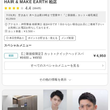
HAIR & MAKE EARTH 柏店
4.4
(384件)
7/23(木) 空きあり 木〜土は夜10時まで営業中！『ご新規様』カット＋縮毛矯正
¥12500
アクセス：JR常磐線 柏駅東口 徒歩4分です！分からない場合はお店にご連絡下さい♪
お気軽にお電話お待ちしております。
カット単価：
￥3,500～
◎ 本日空席あり
ポイントが貯まる・使える
メンズ歓迎
スペシャルメニュー
【ご新規様限定】カット＋クイックヘッドスパ
￥4,950
初回
¥6600→ ¥4950
すべてのスペシャルメニューを見る
その他の情報を表示