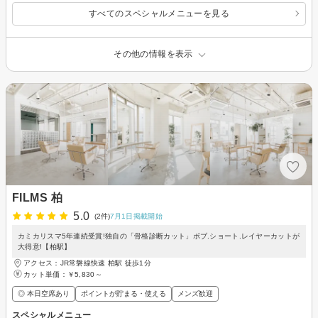
すべてのスペシャルメニューを見る
その他の情報を表示
FILMS 柏
5.0
(2件)
7月1日掲載開始
カミカリスマ5年連続受賞!独自の「骨格診断カット」ボブ.ショート.レイヤーカットが
大得意!【柏駅】
アクセス：JR常磐線快速 柏駅 徒歩1分
カット単価：
￥5,830～
◎ 本日空席あり
ポイントが貯まる・使える
メンズ歓迎
スペシャルメニュー