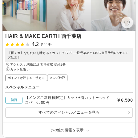
HAIR & MAKE EARTH 西千葉店
4.2
(103件)
【駅チカ】なりたいを叶える！カット￥3700～/根元染め￥4400/当日予約OK★メン
ズ歓迎！
アクセス：JR総武線 西千葉駅 徒歩1分
カット単価：
-
ポイントが貯まる・使える
メンズ歓迎
スペシャルメニュー
【メンズご新規様限定】カット+眉カット+ヘッド
￥6,500
初回
スパ 6500円
すべてのスペシャルメニューを見る
その他の情報を表示