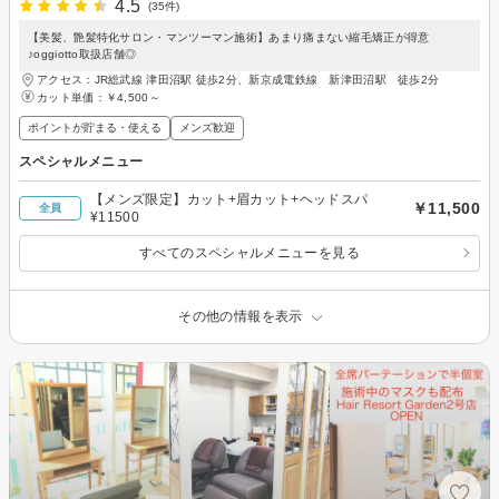
4.5
(35件)
【美髪、艶髪特化サロン・マンツーマン施術】あまり痛まない縮毛矯正が得意
♪oggiotto取扱店舗◎
アクセス：JR総武線 津田沼駅 徒歩2分、新京成電鉄線 新津田沼駅 徒歩2分
カット単価：
￥4,500～
ポイントが貯まる・使える
メンズ歓迎
スペシャルメニュー
【メンズ限定】カット+眉カット+ヘッドスパ
￥11,500
全員
¥11500
すべてのスペシャルメニューを見る
その他の情報を表示