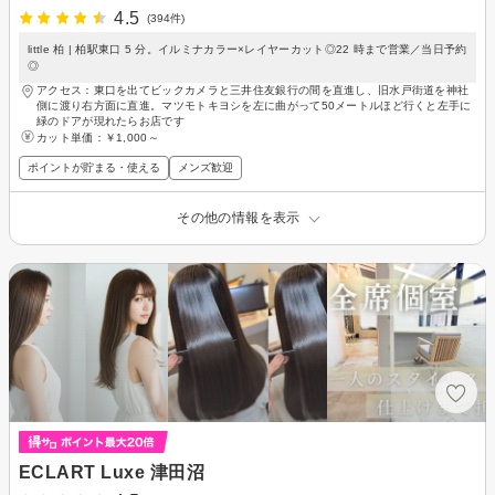
4.5
(394件)
little 柏 | 柏駅東口 5 分。イルミナカラー×レイヤーカット◎22 時まで営業／当日予約
◎
アクセス：東口を出てビックカメラと三井住友銀行の間を直進し、旧水戸街道を神社
側に渡り右方面に直進。マツモトキヨシを左に曲がって50メートルほど行くと左手に
緑のドアが現れたらお店です
カット単価：
￥1,000～
ポイントが貯まる・使える
メンズ歓迎
その他の情報を表示
ECLART Luxe 津田沼