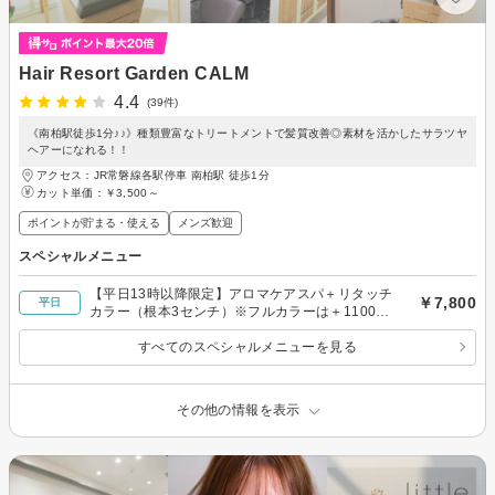
Hair Resort Garden CALM
4.4
(39件)
《南柏駅徒歩1分♪♪》種類豊富なトリートメントで髪質改善◎素材を活かしたサラツヤ
ヘアーになれる！！
アクセス：JR常磐線各駅停車 南柏駅 徒歩1分
カット単価：
￥3,500～
ポイントが貯まる・使える
メンズ歓迎
スペシャルメニュー
【平日13時以降限定】アロマケアスパ＋リタッチ
￥7,800
平日
カラー（根本3センチ）※フルカラーは＋1100
円
すべてのスペシャルメニューを見る
その他の情報を表示