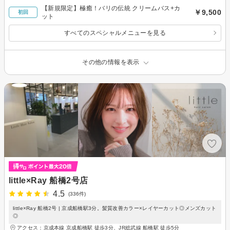
【新規限定】極癒！バリの伝統 クリームバス+カ
￥9,500
初回
ット
すべてのスペシャルメニューを見る
その他の情報を表示
little×Ray 船橋2号店
4.5
(336件)
little×Ray 船橋2号 | 京成船橋駅3分。髪質改善カラー×レイヤーカット◎メンズカット
◎
アクセス：京成本線 京成船橋駅 徒歩3分、JR総武線 船橋駅 徒歩5分