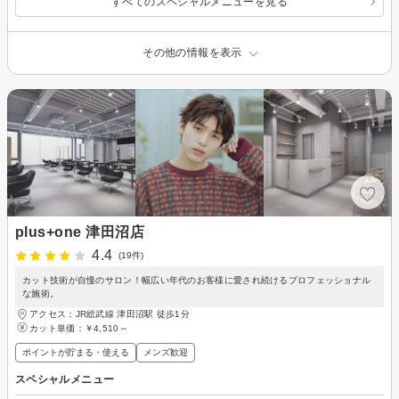
すべてのスペシャルメニューを見る
その他の情報を表示
plus+one 津田沼店
4.4
(19件)
カット技術が自慢のサロン！幅広い年代のお客様に愛され続けるプロフェッショナル
な施術。
アクセス：JR総武線 津田沼駅 徒歩1分
カット単価：
￥4,510～
ポイントが貯まる・使える
メンズ歓迎
スペシャルメニュー