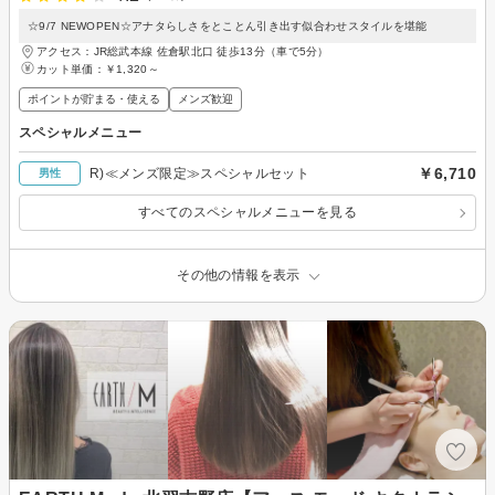
☆9/7 NEWOPEN☆アナタらしさをとことん引き出す似合わせスタイルを堪能
アクセス：JR総武本線 佐倉駅北口 徒歩13分（車で5分）
カット単価：
￥1,320～
ポイントが貯まる・使える
メンズ歓迎
スペシャルメニュー
￥6,710
R)≪メンズ限定≫スペシャルセット
男性
すべてのスペシャルメニューを見る
その他の情報を表示