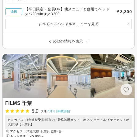
【平日限定・全員OK】他メニューと併用でヘッド
￥3,300
全員
スパ20min★／3300
すべてのスペシャルメニューを見る
その他の情報を表示
FILMS 千葉
5.0
(1件)
7月1日掲載開始
カミカリスマ5年連続受賞!独自の「骨格診断カット」ボブ.ショート.レイヤーカットが
大得意!【千葉駅】
アクセス：JR総武線 千葉駅 徒歩4分
カット単価：
￥5,800～