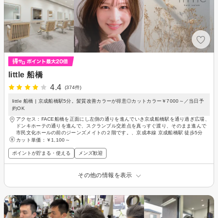
little 船橋
4.4
(374件)
little 船橋 | 京成船橋駅5分。髪質改善カラーが得意◎カットカラー￥7000～／当日予
約OK
アクセス：FACE船橋を正面にし左側の通りを進んでいき京成船橋駅を通り過ぎ広場、
ドンキホーテの通りを進んで、スクランブル交差点を真っすぐ渡り、そのまま進んで
市民文化ホールの前のジーンズメイトの２階です。、京成本線 京成船橋駅 徒歩5分
カット単価：
￥1,100～
ポイントが貯まる・使える
メンズ歓迎
その他の情報を表示