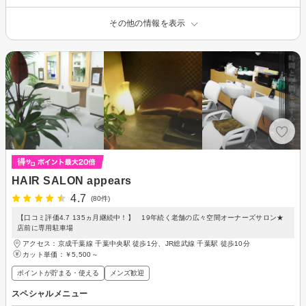
その他の情報を表示
HAIR SALON appears
4.7
(80件)
【口コミ評価4.7 135ヵ月継続中！】 19年続く老舗の広々空間オーナーズサロン★
店前に専用駐車場
アクセス：京成千葉線 千葉中央駅 徒歩1分、JR総武線 千葉駅 徒歩10分
カット単価：
￥5,500～
ポイントが貯まる・使える
メンズ歓迎
スペシャルメニュー