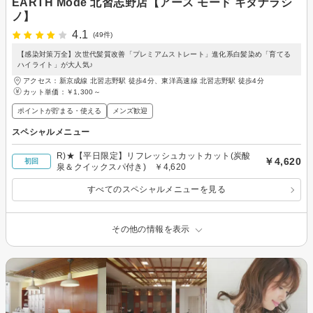
EARTH Mode 北習志野店【アース モード キタナラシ
ノ】
4.1
(49件)
【感染対策万全】次世代髪質改善「プレミアムストレート」進化系白髪染め「育てる
ハイライト」が大人気♪
アクセス：新京成線 北習志野駅 徒歩4分、東洋高速線 北習志野駅 徒歩4分
カット単価：
￥1,300～
ポイントが貯まる・使える
メンズ歓迎
スペシャルメニュー
R)★【平日限定】リフレッシュカットカット(炭酸
￥4,620
初回
泉＆クイックスパ付き) ￥4,620
すべてのスペシャルメニューを見る
その他の情報を表示