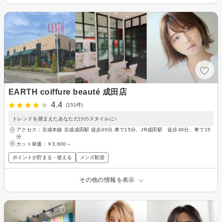
EARTH coiffure beauté 成田店
4.4
(151件)
トレンドを踏まえたあなただけのスタイルに♪
アクセス：京成本線 京成成田駅 徒歩30分,車で15分、JR成田駅 徒歩30分、車で15
分
カット単価：
￥3,600～
ポイントが貯まる・使える
メンズ歓迎
その他の情報を表示