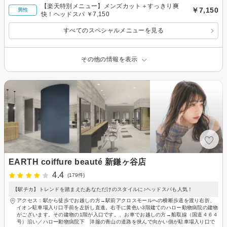
【楽天特別メニュー】メンズカット＋すっきり爽
￥7,150
男性
快！ヘッドスパ ￥7,150
すべてのスペシャルメニューを見る
その他の情報を表示
EARTH coiffure beauté 新鎌ヶ谷店
4.4
(179件)
【駅チカ】トレンドを踏まえたあなただけのスタイルに♪ヘッドスパも人気！
アクセス：駅から徒歩でお越しの方→駅前アクロスモールへの横断歩道を渡り右折、
イオン駐車場入り口手前を左折し直進。右手に黄色い3階建てのハロー動物病院の建物
がございます。その建物の1階が入口です。、お車でお越しの方→船取線（国道４６４
号）沿い／ハロー動物病院下 洋服の青山の道路を挟んで向かい側が駐車場入り口で