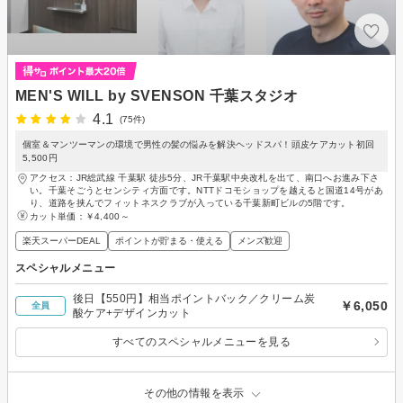
MEN'S WILL by SVENSON 千葉スタジオ
4.1
(75件)
個室＆マンツーマンの環境で男性の髪の悩みを解決ヘッドスパ！頭皮ケアカット初回
5,500円
アクセス：JR総武線 千葉駅 徒歩5分、JR千葉駅中央改札を出て、南口へお進み下さ
い。千葉そごうとセンシティ方面です。NTTドコモショップを越えると国道14号があ
り、道路を挟んでフィットネスクラブが入っている千葉新町ビルの5階です。
カット単価：
￥4,400～
楽天スーパーDEAL
ポイントが貯まる・使える
メンズ歓迎
スペシャルメニュー
後日【550円】相当ポイントバック／クリーム炭
￥6,050
全員
酸ケア+デザインカット
すべてのスペシャルメニューを見る
その他の情報を表示