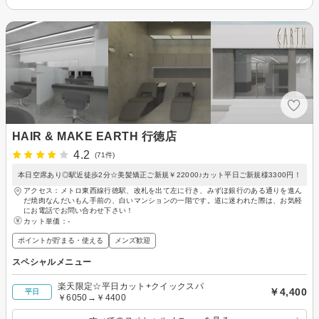
HAIR & MAKE EARTH 行徳店
4.2
(71件)
本日空席あり◎駅近徒歩2分☆美髪矯正ご新規￥22000♪カット平日ご新規様3300円！
アクセス：メトロ東西線行徳駅、改札を出て左に行き、みずほ銀行のある通りを進ん
だ焼肉なんだいもん手前の、白いマンションの一階です。道に迷われた際は、お気軽
にお電話でお問い合わせ下さい！
カット単価：
-
ポイントが貯まる・使える
メンズ歓迎
スペシャルメニュー
楽天限定☆平日カット+クイックスパ
￥4,400
平日
￥6050→￥4400