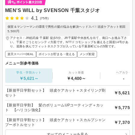
MEN'S WILL by SVENSON 千葉スタジオ
4.1
(75件)
個室＆マンツーマンの環境で男性の髪の悩みを解決ヘッドスパ！頭皮ケアカット初回
5,500円
アクセス：JR総武線 千葉駅 徒歩5分、JR千葉駅中央改札を出て、南口へお進み下さ
い。千葉そごうとセンシティ方面です。NTTドコモショップを越えると国道14号があ
り、道路を挟んでフィットネスクラブが入っている千葉新町ビルの5階です。
楽天スーパーDEAL
ポイントが貯まる・使える
メンズ歓迎
メニュー別参考価格
学生・学割カット
カット単価
ヘアカラー
￥5,621～
￥4,400～
-
【新規平日学割セット】 頭皮ケアカット＋スタイリング剤
￥5,621
セット
【新規平日学割】 髪のボリュームUPコーティング＋カッ
￥5,775
ト 【ハリコシ強化】
【新規平日学割セット】 頭皮ケアカット＋スカルプシャン
￥7,370
プーボトルセット
すべてのメニューを見る