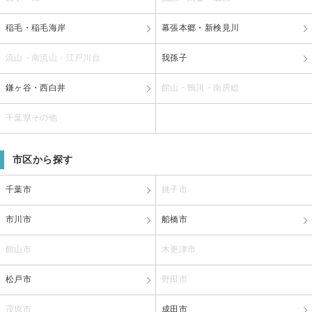
稲毛・稲毛海岸
幕張本郷・新検見川
流山・南流山・江戸川台
我孫子
鎌ヶ谷・西白井
館山・鴨川・南房総
千葉県その他
市区から探す
千葉市
銚子市
市川市
船橋市
館山市
木更津市
松戸市
野田市
茂原市
成田市