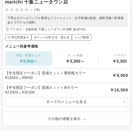
marichi 千葉ニュータウン店
-
(-件)
丁寧なカウンセリングと豊富なトリートメント。お子様連れ歓迎、個室完備！駐車場
ありでアクセス便利。
アクセス：北総鉄道 千葉ニュータウン中央駅 徒歩50分
◎ 本日空席あり
ポイントが貯まる・使える
メンズ歓迎
メニュー別参考価格
学生・学割カット
カット単価
ヘアカラー
￥9,900～
￥3,300～
￥3,300～
【学生限定クーポン】質感カット＋透明感カラー
￥9,900
¥16500→¥9900
【学生限定クーポン】質感カット＋Wカラー
￥16,500
¥22000→¥16500
すべてのメニューを見る
その他の情報を表示