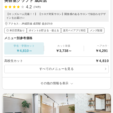
美容室クラフト 成田店
4.2
(74件)
【キッズルーム完備！！】 【コロナ対策サロン】開放感のあるサロンで似合わせデザ
インをお届け♪♪
アクセス：JR成田線 成田駅 徒歩25分
◎ 本日空席あり
ポイントが貯まる・使える
楽天ペイアプリ対応
メンズ歓迎
メニュー別参考価格
学生・学割カット
カット単価
ヘアカラー
￥4,810～
￥3,738～
￥4,291～
￥4,810
高校生カット
すべてのメニューを見る
その他の情報を表示