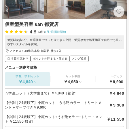
個室型美容室 san 都賀店
4.8
(3件)
7月7日掲載開始
都賀駅徒歩1分、全席個室でゆったりできる空間。髪質改善や縮毛矯正で自宅でも扱い
やすいスタイルを実現。
アクセス：JR総武本線 都賀駅 徒歩1分
◎ 本日空席あり
ポイントが貯まる・使える
メンズ歓迎
メニュー別参考価格
学生・学割カット
カット単価
ヘアカラー
￥4,840～
￥4,950～
￥9,900～
￥4,840
☆学生カット（大学生まで）￥4,840［都賀］
【学割｜24歳以下】小顔カット＋うる艶カラー＋トリートメ
￥9,900
ント＋マーブ付き￥9,900
【学割｜24歳以下】小顔カット+うる艶カラー+トリートメン
￥11,550
ト ￥11550[都賀]