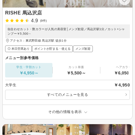
RISHE 馬込沢店
4.9
(9件)
似合わせカット・艶カラーが人気の美容室│メンズ歓迎／馬込沢駅1分／カット+シャ
ンプー￥5,500∼
アクセス：東武野田線 馬込沢駅 徒歩1分
◎ 本日空席あり
ポイントが貯まる・使える
メンズ歓迎
メニュー別参考価格
学生・学割カット
カット単価
ヘアカラー
￥4,950～
￥5,500～
￥6,050～
￥4,950
大学生
すべてのメニューを見る
その他の情報を表示