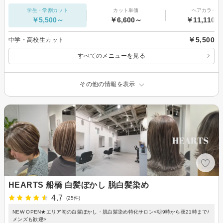
学生・学割カット
カット単価
ヘアカラー
￥5,500～
￥6,600～
￥11,110～
￥5,500
中学・高校生カット
すべてのメニューを見る
その他の情報を表示
HEARTS 船橋 白髪ぼかし 脱白髪染め
4.7
(25件)
NEW OPEN★エリア初の白髪ぼかし・脱白髪染め特化サロン<朝9時から夜21時まで/
メンズも歓迎>