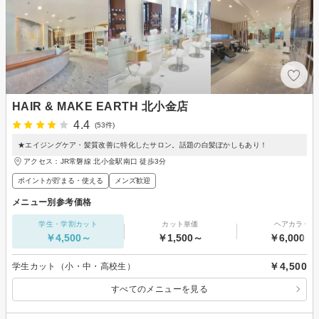
HAIR & MAKE EARTH 北小金店
4.4
(53件)
★エイジングケア・髪質改善に特化したサロン。話題の白髪ぼかしもあり！
アクセス：JR常磐線 北小金駅南口 徒歩3分
ポイントが貯まる・使える
メンズ歓迎
メニュー別参考価格
学生・学割カット
カット単価
ヘアカラー
￥4,500～
￥1,500～
￥6,000～
￥4,500
学生カット（小・中・高校生）
すべてのメニューを見る