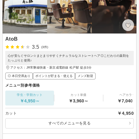
AtoB
3.5
(3件)
心が安らぐサロン☆まとまりやすくナチュラルなストレートヘア◎こだわりの薬剤を
たっぷりと使用♪
アクセス：JR常磐線快速・新京成電鉄線 松戸駅 徒歩3分
◎ 本日空席あり
ポイントが貯まる・使える
メンズ歓迎
メニュー別参考価格
学生・学割カット
カット単価
ヘアカラー
￥4,950～
￥3,960～
￥7,040～
￥4,950
カット
すべてのメニューを見る