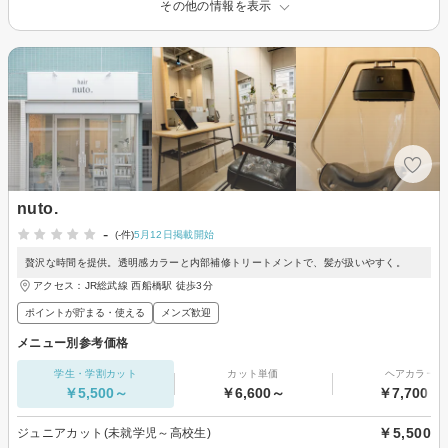
その他の情報を表示
nuto.
-
(-件)
5月12日掲載開始
贅沢な時間を提供。透明感カラーと内部補修トリートメントで、髪が扱いやすく。
アクセス：JR総武線 西船橋駅 徒歩3分
ポイントが貯まる・使える
メンズ歓迎
メニュー別参考価格
学生・学割カット
カット単価
ヘアカラー
￥5,500～
￥6,600～
￥7,700～
￥5,500
ジュニアカット(未就学児～高校生)