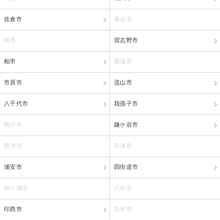
佐倉市
東金市
旭市
習志野市
柏市
勝浦市
市原市
流山市
八千代市
我孫子市
鴨川市
鎌ケ谷市
君津市
富津市
浦安市
四街道市
袖ケ浦市
八街市
印西市
白井市