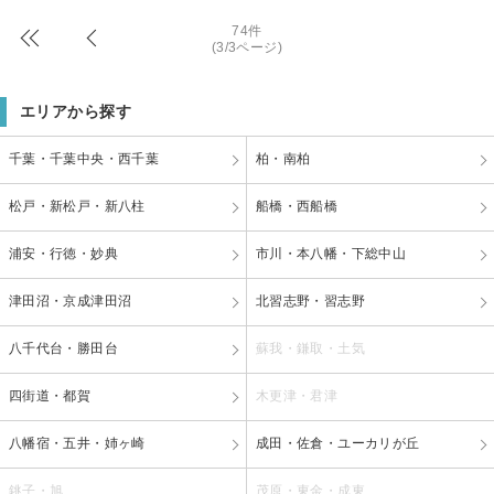
74件
(3/3ページ)
エリアから探す
千葉・千葉中央・西千葉
柏・南柏
松戸・新松戸・新八柱
船橋・西船橋
浦安・行徳・妙典
市川・本八幡・下総中山
津田沼・京成津田沼
北習志野・習志野
八千代台・勝田台
蘇我・鎌取・土気
四街道・都賀
木更津・君津
八幡宿・五井・姉ヶ崎
成田・佐倉・ユーカリが丘
銚子・旭
茂原・東金・成東