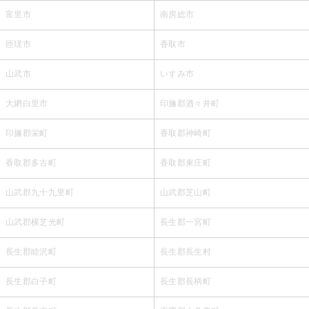
富里市
南房総市
匝瑳市
香取市
山武市
いすみ市
大網白里市
印旛郡酒々井町
印旛郡栄町
香取郡神崎町
香取郡多古町
香取郡東庄町
山武郡九十九里町
山武郡芝山町
山武郡横芝光町
長生郡一宮町
長生郡睦沢町
長生郡長生村
長生郡白子町
長生郡長柄町