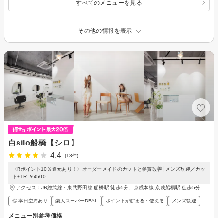
すべてのメニューを見る
その他の情報を表示
白silo船橋【シロ】
4.4
(13件)
〈Rポイント10％還元あり！〉オーダーメイドのカットと髪質改善│メンズ歓迎／カッ
ト+TR ￥4500
アクセス：JR総武線・東武野田線 船橋駅 徒歩5分、京成本線 京成船橋駅 徒歩5分
◎ 本日空席あり
楽天スーパーDEAL
ポイントが貯まる・使える
メンズ歓迎
メニュー別参考価格