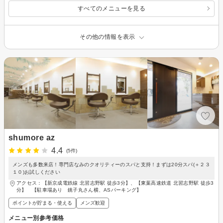
すべてのメニューを見る
その他の情報を表示
shumore az
4.4
(5件)
メンズも多数来店！専門店なみのクオリティーのスパと支持！まずは20分スパ(＋２３
１０)お試しください
アクセス：【新京成電鉄線 北習志野駅 徒歩3分】、【東葉高速鉄道 北習志野駅 徒歩3
分】 【駐車場あり 銚子丸さん横、ASパーキング】
ポイントが貯まる・使える
メンズ歓迎
メニュー別参考価格