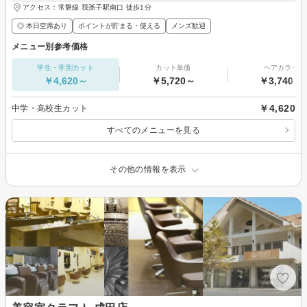
アクセス：常磐線 我孫子駅南口 徒歩1分
◎ 本日空席あり
ポイントが貯まる・使える
メンズ歓迎
メニュー別参考価格
学生・学割カット
カット単価
ヘアカラー
￥4,620～
￥5,720～
￥3,740～
￥4,620
中学・高校生カット
すべてのメニューを見る
その他の情報を表示