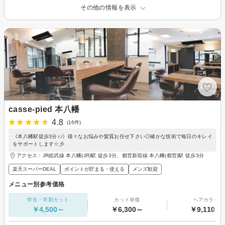
その他の情報を表示
casse-pied 本八幡
4.8
(16件)
《本八幡駅徒歩3分♪♪》様々なお悩みや髪質お任せ下さい◎確かな技術で毎日のキレイ
をサポートします☆彡
アクセス：JR総武線 本八幡(JR)駅 徒歩3分、都営新宿線 本八幡(都営)駅 徒歩3分
楽天スーパーDEAL
ポイントが貯まる・使える
メンズ歓迎
メニュー別参考価格
学生・学割カット
カット単価
ヘアカラー
￥4,500～
￥6,300～
￥9,110～