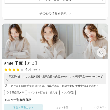
その他の情報を表示
amie 千葉【アミ】
4.4
(84件)
【千葉駅4分】エリア最安価格&最高品質で美髪ルーティン♪[期間限定40%OFFクーポ
ン]
アクセス：各線 千葉駅 徒歩4分、京成千原線・京成千葉線 千葉中央駅 徒歩4分
◎ 本日空席あり
ポイントが貯まる・使える
メンズ歓迎
メニュー別参考価格
学生・学割カット
カット単価
ヘアカラー