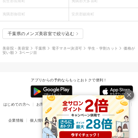
長生郡長南町
夷隅郡大多喜町
夷隅郡御宿町
安房郡鋸南町
千葉県のメンズ美容室で絞り込む
美容院・美容室
千葉県
電子マネー決済可
学生・学割カット
価格が
安い順
3ページ目
アプリからの予約ならもっとおトクで便利！
はじめての方へ
お問い合わせ
ヘルプ
リリース情報
利用規約
掲載ご希望のサロン様
企業情報
個人情報保護方針
楽天のサービス一覧
アプリ一覧
© Rakuten Group, Inc.