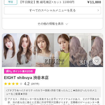
￥11,000
【平日限定】艶 縮毛矯正+カット 11000円
平日
すべてのスペシャルメニューを見る
その他の情報を表示
EIGHT shibuya 渋谷本店
4.2
(287件)
♪プチプラ&ハイクオリティのカラー技術♪渋谷で迷ったらここ★自分ぴったりのメニ
ューをご提案★渋谷
アクセス：渋谷センター街を直進すると左手にマクドナルドがあり、その十字路を右
折、次の道を左に進むと正面に渋谷宇田川交番がります。交番横のゲームセンター奥