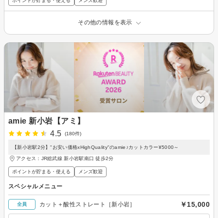
ポイントが貯まる・使える
メンズ歓迎
その他の情報を表示
amie 新小岩【アミ】
4.5
(180件)
【新小岩駅2分】"お安い価格xHighQuality"のamie♪カットカラー¥5000～
アクセス：JR総武線 新小岩駅南口 徒歩2分
ポイントが貯まる・使える
メンズ歓迎
スペシャルメニュー
￥15,000
カット＋酸性ストレート［新小岩］
全員