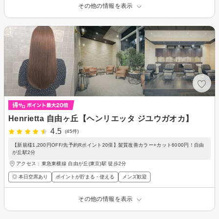
その他の情報を表示
Henrietta 自由ヶ丘【ヘンリエッタ ジユウガオカ】
4.5
(45件)
【新規様1,200円OFF/先予約Rポイント20倍】髪質改善カラー+カット6000円！自由
が丘駅2分
アクセス：東急東横線 自由が丘(東京)駅 徒歩2分
◎ 本日空席あり
ポイントが貯まる・使える
メンズ歓迎
その他の情報を表示