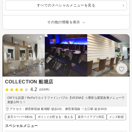
すべてのスペシャルメニューを見る
その他の情報を表示
COLLECTION 船堀店
4.2
(163件)
CMでも話題！ReFaウルトラファインバブル【VEENA】☆豊富な髪質改善メニューで
美髪が叶う！
アクセス：都営新宿線 船堀駅 徒歩2分、都営新宿線 一之江駅 徒歩30分
楽天スーパーDEAL
ポイントが貯まる・使える
楽天ペイアプリ対応
メンズ歓迎
スペシャルメニュー