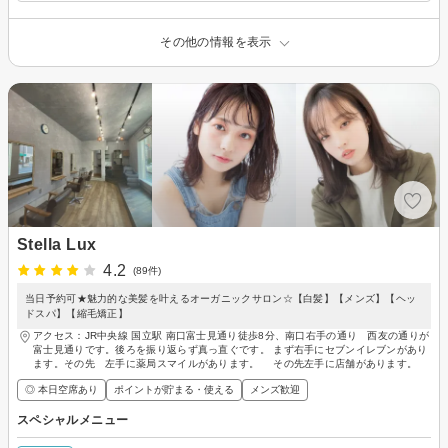
その他の情報を表示
Stella Lux
4.2
(89件)
当日予約可★魅力的な美髪を叶えるオーガニックサロン☆【白髪】【メンズ】【ヘッ
ドスパ】【縮毛矯正】
アクセス：JR中央線 国立駅 南口富士見通り徒歩8分、南口右手の通り 西友の通りが
富士見通りです。後ろを振り返らず真っ直ぐです。 まず右手にセブンイレブンがあり
ます。その先 左手に薬局スマイルがあります。 その先左手に店舗があります。
◎ 本日空席あり
ポイントが貯まる・使える
メンズ歓迎
スペシャルメニュー