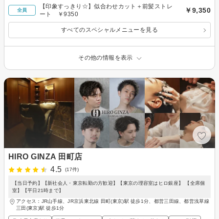
【印象すっきり☆】似合わせカット＋前髪ストレ
￥9,350
全員
ート ￥9350
すべてのスペシャルメニューを見る
その他の情報を表示
HIRO GINZA 田町店
4.5
(17件)
【当日予約】【新社会人・東京転勤の方歓迎】【東京の理容室はヒロ銀座】 【全席個
室】【平日21時まで】
アクセス：JR山手線、JR京浜東北線 田町(東京)駅 徒歩1分、都営三田線、都営浅草線
三田(東京)駅 徒歩1分