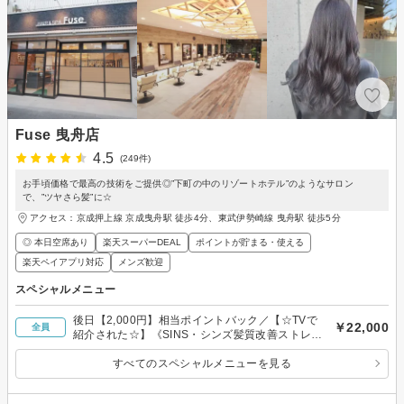
Fuse 曳舟店
4.5
(249件)
お手頃価格で最高の技術をご提供◎”下町の中のリゾートホテル”のようなサロン
で、”ツヤさら髪”に☆
アクセス：京成押上線 京成曳舟駅 徒歩4分、東武伊勢崎線 曳舟駅 徒歩5分
◎ 本日空席あり
楽天スーパーDEAL
ポイントが貯まる・使える
楽天ペイアプリ対応
メンズ歓迎
スペシャルメニュー
後日【2,000円】相当ポイントバック／【☆TVで
￥22,000
全員
紹介された☆】《SINS・シンズ髪質改善ストレー
ト》
すべてのスペシャルメニューを見る