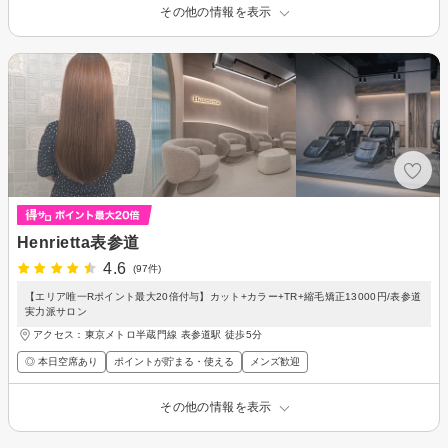
その他の情報を表示
Henrietta表参道
4.6
(97件)
【エリア唯一Rポイント最大20倍付与】カット+カラー+TR+縮毛矯正13000円/表参道
実力派サロン
アクセス：東京メトロ半蔵門線 表参道駅 徒歩5分
◎ 本日空席あり
ポイントが貯まる・使える
メンズ歓迎
その他の情報を表示