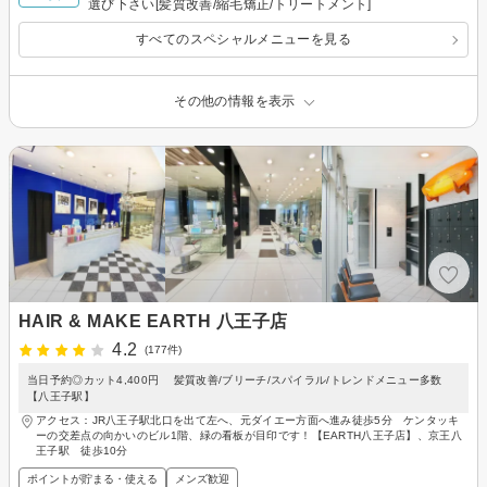
選び下さい[髪質改善/縮毛矯正/トリートメント]
すべてのスペシャルメニューを見る
その他の情報を表示
HAIR & MAKE EARTH 八王子店
4.2
(177件)
当日予約◎カット4,400円 髪質改善/ブリーチ/スパイラル/トレンドメニュー多数
【八王子駅】
アクセス：JR八王子駅北口を出て左へ、元ダイエー方面へ進み徒歩5分 ケンタッキ
ーの交差点の向かいのビル1階、緑の看板が目印です！【EARTH八王子店】、京王八
王子駅 徒歩10分
ポイントが貯まる・使える
メンズ歓迎