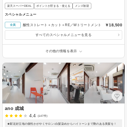
楽天スーパーDEAL
ポイントが貯まる・使える
メンズ歓迎
スペシャルメニュー
￥18,500
酸性ストレート＋カット＋RE／Wトリートメント
全員
すべてのスペシャルメニューを見る
その他の情報を表示
ano 成城
4.4
(147件)
★駅近好立地の個性かがやくサロン♪白髪染めからハイトーンまで艶のある美髪を！