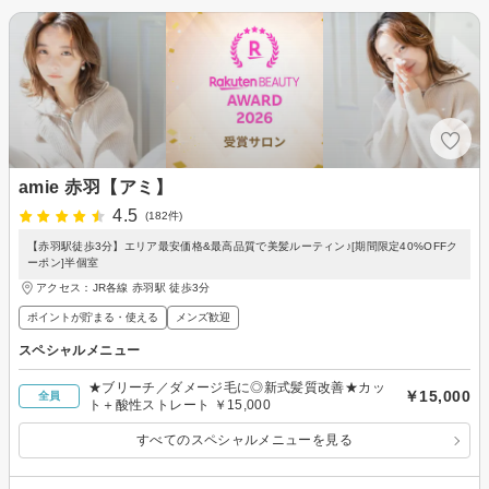
amie 赤羽【アミ】
4.5
(182件)
【赤羽駅徒歩3分】エリア最安価格&最高品質で美髪ルーティン♪[期間限定40%OFFク
ーポン]半個室
アクセス：JR各線 赤羽駅 徒歩3分
ポイントが貯まる・使える
メンズ歓迎
スペシャルメニュー
★ブリーチ／ダメージ毛に◎新式髪質改善★カッ
￥15,000
全員
ト＋酸性ストレート ￥15,000
すべてのスペシャルメニューを見る