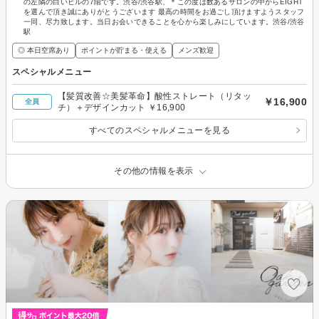
の左隣の白いビルの7階です。渋谷/渋谷駅、＊この度は数あるサロンの中からEIGHT
を選んで頂き誠にありがとうございます 最高の時間をお過ごし頂けますようスタッフ
一同、尽力致します。当日お会いできることを心から楽しみにしています。渋谷/渋谷
駅
◎ 本日空席あり
ポイントが貯まる・使える
メンズ歓迎
スペシャルメニュー
【髪質改善☆美髪革命】酸性ストレート（リタッ
￥16,900
全員
チ）＋デザインカット ￥16,900
すべてのスペシャルメニューを見る
その他の情報を表示