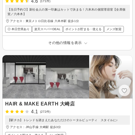
4.6
(171件)
【当日予約◎】新社会人の第一印象はカットで決まる！六本木の個室理容室【全席個
室／六本木】
アクセス：東京メトロ日比谷線 六本木駅 徒歩1分
◎ 本日空席あり
楽天スーパーDEAL
ポイントが貯まる・使える
メンズ歓迎
その他の情報を表示
HAIR & MAKE EARTH 大崎店
4.1
(272件)
【駅チカ】トレンドを踏まえたあなただけのトータルビューティ スタイルに♪
アクセス：JR山手線 大崎駅 徒歩3分