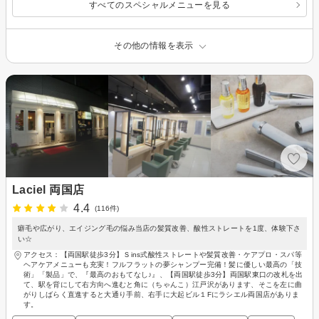
すべてのスペシャルメニューを見る
その他の情報を表示
Laciel 両国店
4.4
(116件)
癖毛や広がり、エイジング毛の悩み当店の髪質改善、酸性ストレートを1度、体験下さ
い☆
アクセス：【両国駅徒歩3分】Ｓins式酸性ストレートや髪質改善・ケアプロ・スパ等
ヘアケアメニューも充実！フルフラットの夢シャンプー完備！髪に優しい最高の「技
術」「製品」で、『最高のおもてなし♪』、【両国駅徒歩3分】両国駅東口の改札を出
て、駅を背にして右方向へ進むと角に（ちゃんこ）江戸沢があります、そこを左に曲
がりしばらく直進すると大通り手前、右手に大起ビル１Fにラシエル両国店がありま
す。