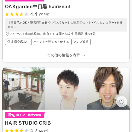
OAKgarden中目黒 hair&nail
4.4
(353件)
《当日予約OK・楽天P貯まる♪》メンズカット大歓迎◎カット+イルミナカラー¥６５
００～
アクセス：東急東横線、東京メトロ日比谷線 中目黒駅 徒歩5分
◎ 本日空席あり
ポイントが貯まる・使える
メンズ歓迎
その他の情報を表示
HAIR STUDIO CRIB
4.2
(208件)