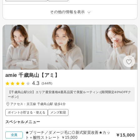
その他の情報を表示
amie 千歳烏山【アミ】
4.3
(144件)
【千歳烏山駅1分】エリア最安価格&最高品質で美髪ルーティン♪[期間限定40%OFFク
ーポン]
アクセス：京王線 千歳烏山駅 徒歩1分
ポイントが貯まる・使える
メンズ歓迎
スペシャルメニュー
★ブリーチ／ダメージ毛に◎新式髪質改善★カッ
￥15,000
全員
ト＋酸性ストレート ￥15,000