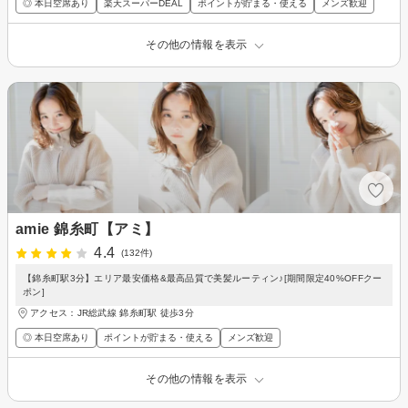
◎ 本日空席あり
楽天スーパーDEAL
ポイントが貯まる・使える
メンズ歓迎
その他の情報を表示
amie 錦糸町【アミ】
4.4
(132件)
【錦糸町駅3分】エリア最安価格&最高品質で美髪ルーティン♪[期間限定40%OFFクー
ポン]
アクセス：JR総武線 錦糸町駅 徒歩3分
◎ 本日空席あり
ポイントが貯まる・使える
メンズ歓迎
その他の情報を表示