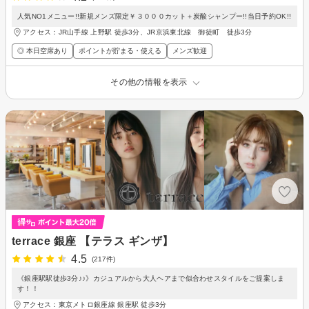
人気NO1メニュー!!新規メンズ限定￥３０００カット＋炭酸シャンプー!!当日予約OK!!
アクセス：JR山手線 上野駅 徒歩3分、JR京浜東北線 御徒町 徒歩3分
◎ 本日空席あり
ポイントが貯まる・使える
メンズ歓迎
その他の情報を表示
terrace 銀座 【テラス ギンザ】
4.5
(217件)
《銀座駅駅徒歩3分♪♪》カジュアルから大人ヘアまで似合わせスタイルをご提案しま
す！！
アクセス：東京メトロ銀座線 銀座駅 徒歩3分