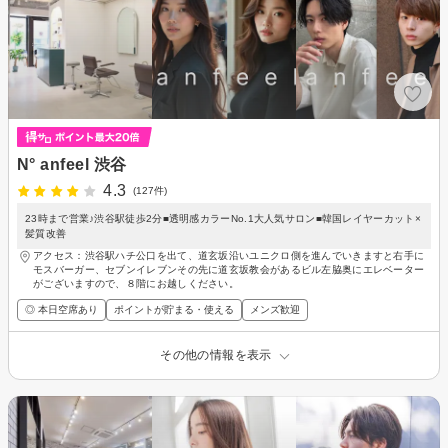
N° anfeel 渋谷
4.3
(127件)
23時まで営業♪渋谷駅徒歩2分■透明感カラーNo.1大人気サロン■韓国レイヤーカット×
髪質改善
アクセス：渋谷駅ハチ公口を出て、道玄坂沿いユニクロ側を進んでいきますと右手に
モスバーガー、セブンイレブンその先に道玄坂教会があるビル左脇奥にエレベーター
がございますので、８階にお越しください。
◎ 本日空席あり
ポイントが貯まる・使える
メンズ歓迎
その他の情報を表示