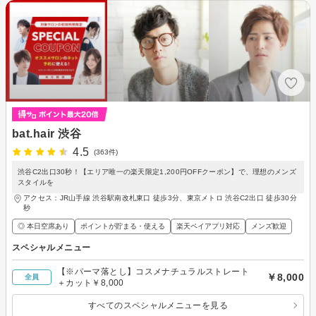
bat.hair 渋谷
4.5
(363件)
渋谷C2出口30秒！【エリア唯一の楽天限定1,200円OFFクーポン】で、理想のメンズ
スタイルを
アクセス：JR山手線 渋谷駅南改札東口 徒歩3分、東京メトロ 渋谷C2出口 徒歩30分
秒
◎ 本日空席あり
ポイントが貯まる・使える
楽天ペイアプリ対応
メンズ歓迎
スペシャルメニュー
【※パーマ落とし】コスメナチュラルストレート
￥8,000
全員
＋カット￥8,000
すべてのスペシャルメニューを見る