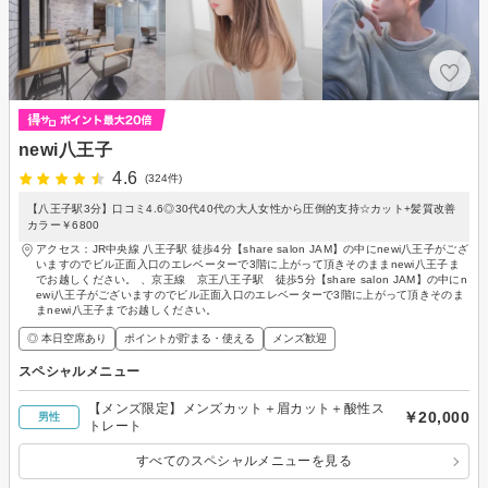
newi八王子
4.6
(324件)
【八王子駅3分】口コミ4.6◎30代40代の大人女性から圧倒的支持☆カット+髪質改善
カラー￥6800
アクセス：JR中央線 八王子駅 徒歩4分【share salon JAM】の中にnewi八王子がござ
いますのでビル正面入口のエレベーターで3階に上がって頂きそのままnewi八王子ま
でお越しください。 、京王線 京王八王子駅 徒歩5分【share salon JAM】の中にn
ewi八王子がございますのでビル正面入口のエレベーターで3階に上がって頂きそのま
まnewi八王子までお越しください。
◎ 本日空席あり
ポイントが貯まる・使える
メンズ歓迎
スペシャルメニュー
【メンズ限定】メンズカット＋眉カット＋酸性ス
￥20,000
男性
トレート
すべてのスペシャルメニューを見る