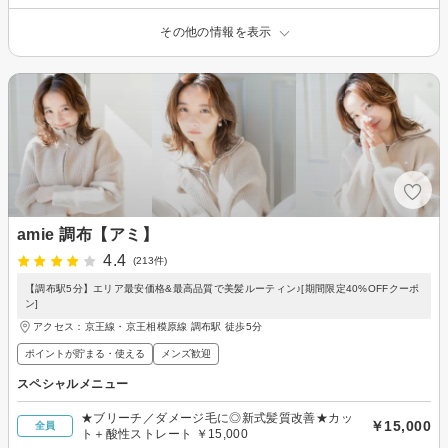
その他の情報を表示
amie 調布【アミ】
4.4
(213件)
【調布駅5分】エリア最安価格&最高品質で美髪ルーティン♪[期間限定40%OFFクーポ
ン]
アクセス：京王線・京王相模原線 調布駅 徒歩5分
ポイントが貯まる・使える
メンズ歓迎
スペシャルメニュー
★ブリーチ／ダメージ毛に◎新式髪質改善★カッ
￥15,000
全員
ト＋酸性ストレート ￥15,000