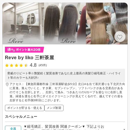
Reve by liko 三軒茶屋
4.8
(45件)
脅威のリピート率☆艶髪続く髪質改善であなた史上最高の美髪◎縮毛矯正・ハイライ
ト等のカラーも大好評♪
アクセス：【東急田園都市線 三軒茶屋駅徒歩5分】北口Aを出て茶沢通りを下北沢方向
に直進。進んでいくと、すき家、セブンイレブン、ソフトバンクがある交差点がある
のでそこを左折します。、左折して進み、つきあたりのUカーブを道なりに右折し直
進。緑道を渡ると右手にダイエイクリーニングが見えてくるので、越えてすぐの道を
左折すると右手側3軒目にございます。
ポイントが貯まる・使える
メンズ歓迎
スペシャルメニュー
▼縮毛矯正、髪質改善 関連クーポン▼ 下記よりお
-
全員