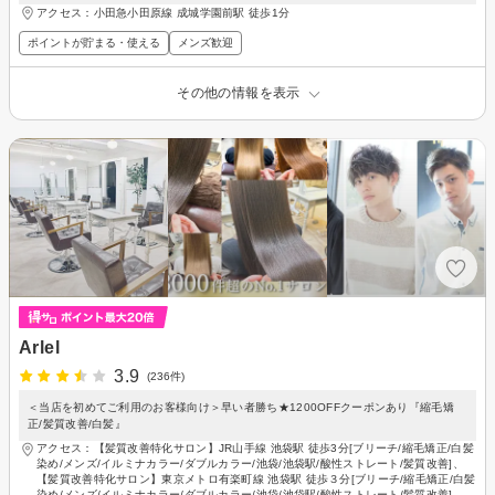
アクセス：小田急小田原線 成城学園前駅 徒歩1分
ポイントが貯まる・使える
メンズ歓迎
その他の情報を表示
Arlel
3.9
(236件)
＜当店を初めてご利用のお客様向け＞早い者勝ち★1200OFFクーポンあり『縮毛矯
正/髪質改善/白髪』
アクセス：【髪質改善特化サロン】JR山手線 池袋駅 徒歩3分[ブリーチ/縮毛矯正/白髪
染め/メンズ/イルミナカラー/ダブルカラー/池袋/池袋駅/酸性ストレート/髪質改善]、
【髪質改善特化サロン】東京メトロ有楽町線 池袋駅 徒歩３分[ブリーチ/縮毛矯正/白髪
染め/メンズ/イルミナカラー/ダブルカラー/池袋/池袋駅/酸性ストレート/髪質改善]