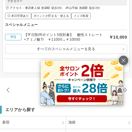
テオカラー
アクセス：東武東上線 池袋駅 徒歩3分、JR山手線 池袋駅 徒歩3分
◎ 本日空席あり
ポイントが貯まる・使える
メンズ歓迎
スペシャルメニュー
【平日割/Rポイント5倍対象】 酸性ストレート
￥10,000
平日
+アミノ酸Tr ￥11000→￥10000
すべてのスペシャルメニューを見る
その他の情報を表示
324件
(2/11ページ)
エリアから探す
新宿
池袋