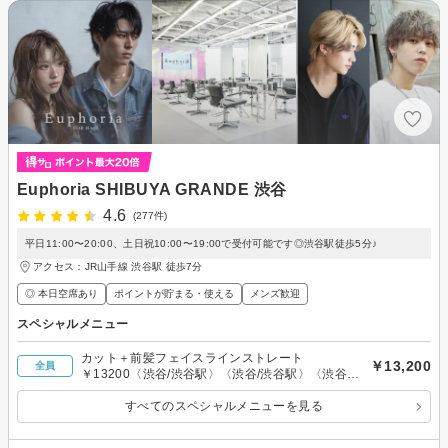
Euphoria SHIBUYA GRANDE 渋谷
4.6
(277件)
平日11:00〜20:00、土日祝10:00〜19:00で受付可能です◎渋谷駅徒歩5分♪
アクセス：JR山手線 渋谷駅 徒歩7分
◎ 本日空席あり
ポイントが貯まる・使える
メンズ歓迎
スペシャルメニュー
カット＋前髪フェイスラインストレート
￥13,200
全員
￥13200〈渋谷/渋谷駅〉〈渋谷/渋谷駅〉〈渋谷/
渋谷駅〉
すべてのスペシャルメニューを見る