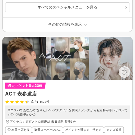
すべてのスペシャルメニューを見る
その他の情報を表示
ACT 表参道店
4.5
(422件)
高コスパであなたの”なりたい”ヘアスタイルを実現☆メンズからも支持が厚いサロンで
す◎《当日予約OK》
アクセス：東京メトロ銀座線 表参道駅 徒歩6分
◎ 本日空席あり
楽天スーパーDEAL
ポイントが貯まる・使える
メンズ歓迎