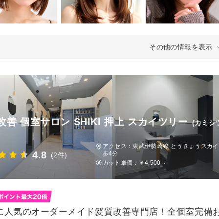
その他の情報を表示
改善 個室サロン SHIKI 押上 スカイツリー
(カミ
)
アクセス：東武伊勢崎線 とうきょうスカイツ
4.8
歩4分
(2件)
カット単価：
￥4,500～
に人気のオーダーメイド髪質改善専門店！全個室完備