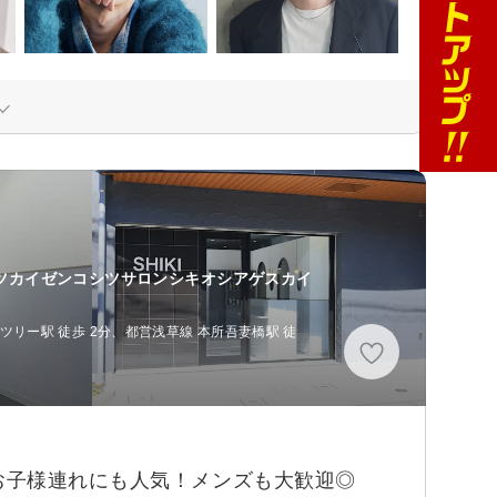
シツカイゼンコシツサロンシキオシアゲスカイ
リー駅 徒歩 2分、都営浅草線 本所吾妻橋駅 徒
お子様連れにも人気！メンズも大歓迎◎