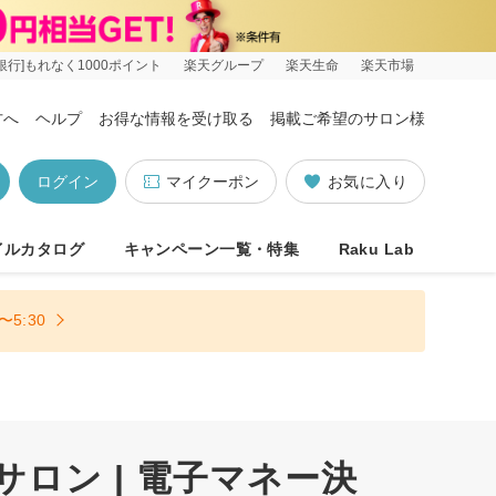
銀行]もれなく1000ポイント
楽天グループ
楽天生命
楽天市場
方へ
ヘルプ
お得な情報を受け取る
掲載ご希望のサロン様
ログイン
マイクーポン
お気に入り
イルカタログ
キャンペーン一覧・特集
Raku Lab
5:30
サロン | 電子マネー決