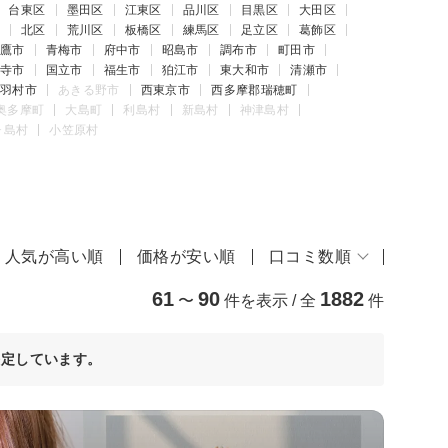
台東区
墨田区
江東区
品川区
目黒区
大田区
北区
荒川区
板橋区
練馬区
足立区
葛飾区
鷹市
青梅市
府中市
昭島市
調布市
町田市
寺市
国立市
福生市
狛江市
東大和市
清瀬市
羽村市
あきる野市
西東京市
西多摩郡瑞穂町
奥多摩町
大島町
利島村
新島村
神津島村
ヶ島村
小笠原村
人気が高い順
価格が安い順
口コミ数順
61
90
1882
〜
件を表示 / 全
件
決定しています。