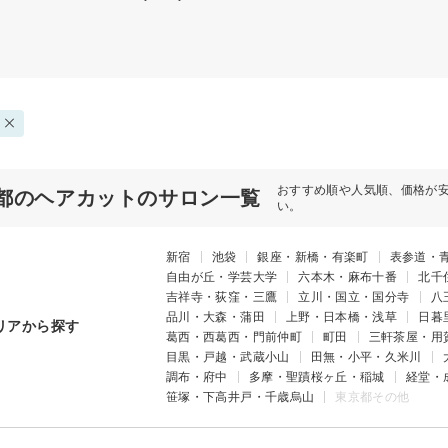
おすすめ順や人気順、価格が
都のヘアカットのサロン一覧
い。
新宿
池袋
銀座・新橋・有楽町
表参道・
自由が丘・学芸大学
六本木・麻布十番
北千
吉祥寺・荻窪・三鷹
立川・国立・国分寺
八
品川・大森・蒲田
上野・日本橋・浅草
日暮
リアから探す
葛西・西葛西・門前仲町
町田
三軒茶屋・用
目黒・戸越・武蔵小山
田無・小平・久米川
調布・府中
多摩・聖蹟桜ヶ丘・稲城
経堂・
笹塚・下高井戸・千歳烏山
東京都その他