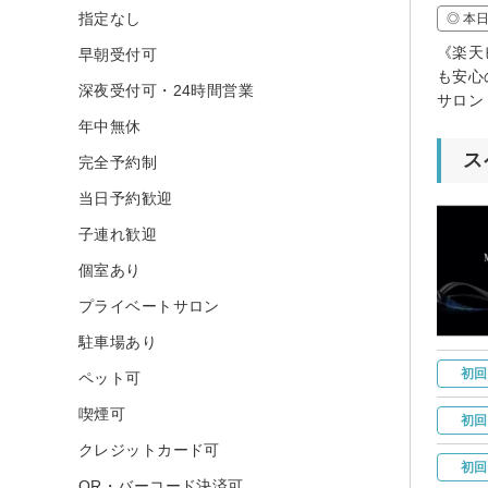
指定なし
◎ 本
《楽天
早朝受付可
も安心
深夜受付可・24時間営業
サロン
年中無休
ス
完全予約制
当日予約歓迎
子連れ歓迎
個室あり
プライベートサロン
駐車場あり
初回
ペット可
喫煙可
初回
クレジットカード可
初回
QR・バーコード決済可