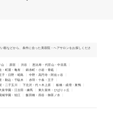
安い順などから、条件に合った美容院・ヘアサロンをお探しくださ
青山
原宿
渋谷
恵比寿・代官山・中目黒
住・町屋・亀有
錦糸町・小岩・青砥
王子・日野・昭島
中野・高円寺・阿佐ヶ谷
里・駒込・千駄木
赤羽・十条・王子
賀・二子玉川
下北沢・代々木上原
板橋・成増・巣鴨
大泉学園・江古田・練馬
東久留米・ひばりヶ丘
成城学園・狛江
飯田橋・四谷・御茶ノ水