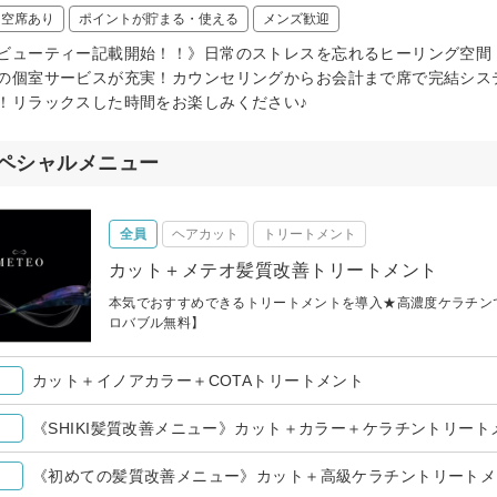
日空席あり
ポイントが貯まる・使える
メンズ歓迎
ビューティー記載開始！！》日常のストレスを忘れるヒーリング空間
の個室サービスが充実！カウンセリングからお会計まで席で完結シス
！リラックスした時間をお楽しみください♪
ペシャルメニュー
全員
ヘアカット
トリートメント
カット＋メテオ髪質改善トリートメント
本気でおすすめできるトリートメントを導入★高濃度ケラチン
ロバブル無料】
カット＋イノアカラー＋COTAトリートメント
《SHIKI髪質改善メニュー》カット＋カラー＋ケラチントリート
《初めての髪質改善メニュー》カット＋高級ケラチントリートメ