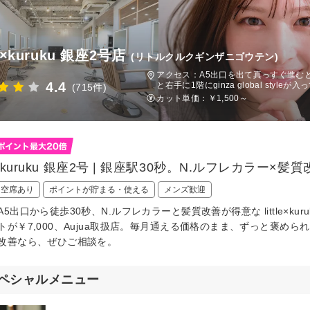
tle×kuruku 銀座2号店
(リトルクルクギンザニゴウテン)
アクセス：A5出口を出て真っすぐ進むと、
4.4
と右手に1階にginza global styl
(715件)
カット単価：
￥1,500～
tle×kuruku 銀座2号 | 銀座駅30秒。N.ルフレカラー×
日空席あり
ポイントが貯まる・使える
メンズ歓迎
A5出口から徒歩30秒、N.ルフレカラーと髪質改善が得意な little×k
トが￥7,000、Aujua取扱店。毎月通える価格のまま、ずっと褒め
改善なら、ぜひご相談を。
ペシャルメニュー