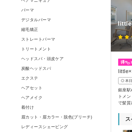
ヘアマニキュア
パーマ
デジタルパーマ
lit
縮毛矯正
ストレートパーマ
トリートメント
ヘッドスパ・頭皮ケア
炭酸ヘッドスパ
lit
エクステ
◎ 本
ヘアセット
銀座駅
トメン
ヘアメイク
で髪質
着付け
眉カット・眉カラー・脱色(ブリーチ)
ス
レディースシェービング