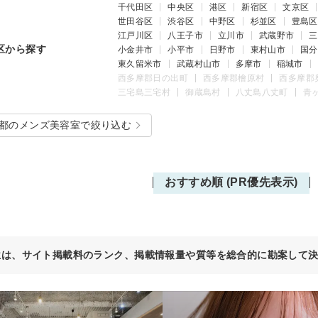
千代田区
中央区
港区
新宿区
文京区
世田谷区
渋谷区
中野区
杉並区
豊島区
江戸川区
八王子市
立川市
武蔵野市
三
区から探す
小金井市
小平市
日野市
東村山市
国分
東久留米市
武蔵村山市
多摩市
稲城市
西多摩郡日の出町
西多摩郡檜原村
西多摩郡
三宅島三宅村
御蔵島村
八丈島八丈町
青
都のメンズ美容室で絞り込む
おすすめ順 (PR優先表示)
位は、サイト掲載料のランク、掲載情報量や質等を総合的に勘案して