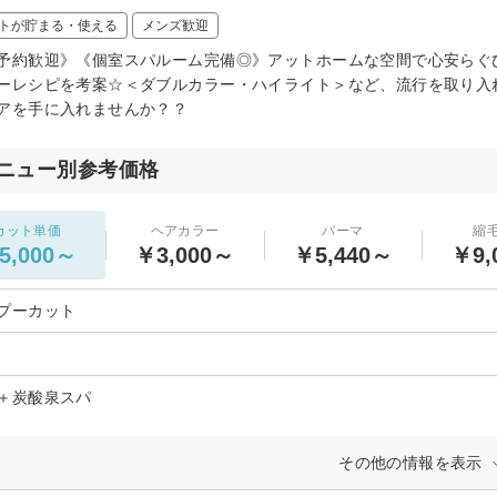
トが貯まる・使える
メンズ歓迎
予約歓迎》《個室スパルーム完備◎》アットホームな空間で心安らぐ
ーレシピを考案☆＜ダブルカラー・ハイライト＞など、流行を取り入
アを手に入れませんか？？
ニュー別参考価格
カット単価
ヘアカラー
パーマ
縮
5,000～
￥3,000～
￥5,440～
￥9,
プーカット
＋炭酸泉スパ
その他の情報を表示