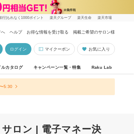
銀行]もれなく1000ポイント
楽天グループ
楽天生命
楽天市場
方へ
ヘルプ
お得な情報を受け取る
掲載ご希望のサロン様
ログイン
マイクーポン
お気に入り
イルカタログ
キャンペーン一覧・特集
Raku Lab
5:30
サロン | 電子マネー決