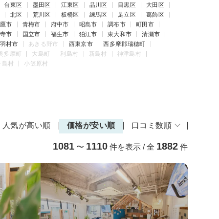
台東区
墨田区
江東区
品川区
目黒区
大田区
北区
荒川区
板橋区
練馬区
足立区
葛飾区
鷹市
青梅市
府中市
昭島市
調布市
町田市
寺市
国立市
福生市
狛江市
東大和市
清瀬市
羽村市
あきる野市
西東京市
西多摩郡瑞穂町
奥多摩町
大島町
利島村
新島村
神津島村
ヶ島村
小笠原村
人気が高い順
価格が安い順
口コミ数順
1081
1110
1882
〜
件を表示 / 全
件