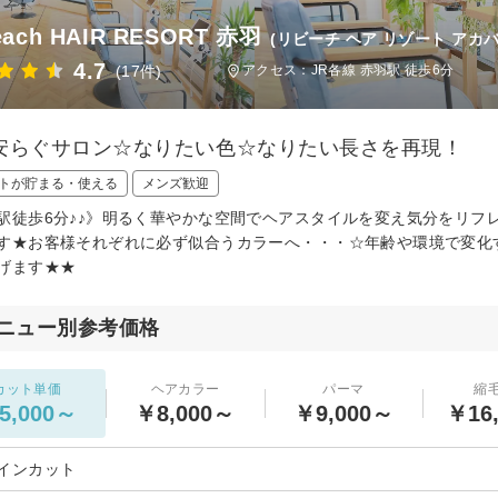
each HAIR RESORT 赤羽
(リビーチ ヘア リゾート アカバ
4.7
(17件)
アクセス：JR各線 赤羽駅 徒歩6分
安らぐサロン☆なりたい色☆なりたい長さを再現！
トが貯まる・使える
メンズ歓迎
駅徒歩6分♪♪》明るく華やかな空間でヘアスタイルを変え気分をリフレッ
す★お客様それぞれに必ず似合うカラーへ・・・☆年齢や環境で変化
げます★★
ニュー別参考価格
カット単価
ヘアカラー
パーマ
縮
5,000～
￥8,000～
￥9,000～
￥16
インカット