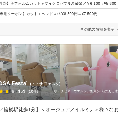
性◎】美フォルムカット＋マイクロバブル炭酸泉／￥6,100→¥5.600
i専用クーポン】カット＋ヘッドスパ/¥8.500円→¥7.500円
その他の情報を表示
SA Festa’
(トトサ フェスタ)
4.4
(10件)
アクセス：ウエルシア薬局が1階にある建
三ノ輪橋駅徒歩1分】＜オージュア／イルミナ＞様々な