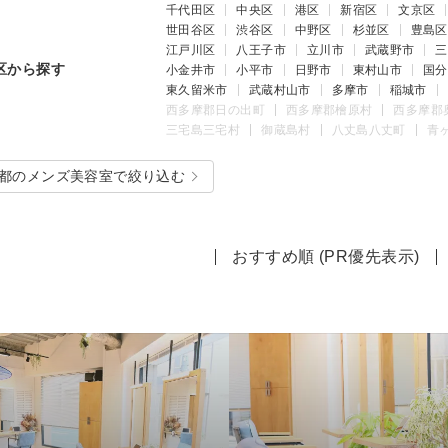
千代田区
中央区
港区
新宿区
文京区
世田谷区
渋谷区
中野区
杉並区
豊島区
江戸川区
八王子市
立川市
武蔵野市
三
区から探す
小金井市
小平市
日野市
東村山市
国分
東久留米市
武蔵村山市
多摩市
稲城市
西多摩郡日の出町
西多摩郡檜原村
西多摩郡
三宅島三宅村
御蔵島村
八丈島八丈町
青
都のメンズ美容室で絞り込む
おすすめ順 (PR優先表示)