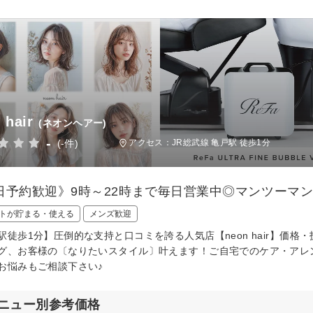
 hair
(ネオンヘアー)
-
(-件)
アクセス：JR総武線 亀戸駅 徒歩1分
日予約歓迎》9時～22時まで毎日営業中◎マンツーマン
トが貯まる・使える
メンズ歓迎
駅徒歩1分】圧倒的な支持と口コミを誇る人気店【neon hair】価
グ、お客様の〔なりたいスタイル〕叶えます！ご自宅でのケア・アレ
お悩みもご相談下さい♪
ニュー別参考価格