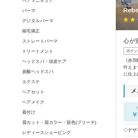
ヘアマニキュア
Reb
パーマ
デジタルパーマ
縮毛矯正
心が
ストレートパーマ
トリートメント
ポイン
《赤羽
ヘッドスパ・頭皮ケア
叶えま
炭酸ヘッドスパ
に仕上
エクステ
メ
ヘアセット
ヘアメイク
着付け
￥
眉カット・眉カラー・脱色(ブリーチ)
◇デザ
レディースシェービング