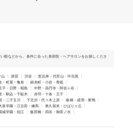
安い順などから、条件に合った美容院・ヘアサロンをお探しくださ
青山
原宿
渋谷
恵比寿・代官山・中目黒
住・町屋・亀有
錦糸町・小岩・青砥
王子・日野・昭島
中野・高円寺・阿佐ヶ谷
里・駒込・千駄木
赤羽・十条・王子
賀・二子玉川
下北沢・代々木上原
板橋・成増・巣鴨
大泉学園・江古田・練馬
東久留米・ひばりヶ丘
成城学園・狛江
飯田橋・四谷・御茶ノ水