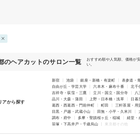
おすすめ順や人気順、価格が
都のヘアカットのサロン一覧
い。
新宿
池袋
銀座・新橋・有楽町
表参道・
自由が丘・学芸大学
六本木・麻布十番
北千
吉祥寺・荻窪・三鷹
立川・国立・国分寺
八
品川・大森・蒲田
上野・日本橋・浅草
日暮
リアから探す
葛西・西葛西・門前仲町
町田
三軒茶屋・用
目黒・戸越・武蔵小山
田無・小平・久米川
調布・府中
多摩・聖蹟桜ヶ丘・稲城
経堂・
笹塚・下高井戸・千歳烏山
東京都その他