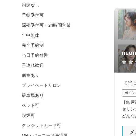
指定なし
早朝受付可
深夜受付可・24時間営業
年中無休
完全予約制
neon
当日予約歓迎
子連れ歓迎
個室あり
《当
プライベートサロン
ポイン
駐車場あり
【亀戸
ペット可
セリン
喫煙可
どんな
クレジットカード可
メ
QR・バーコード決済可