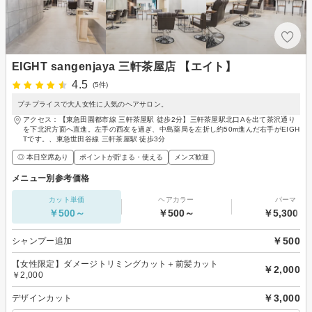
EIGHT sangenjaya 三軒茶屋店 【エイト】
4.5
(5件)
プチプライスで大人女性に人気のヘアサロン。
アクセス：【東急田園都市線 三軒茶屋駅 徒歩2分】三軒茶屋駅北口Aを出て茶沢通り
を下北沢方面へ直進。左手の西友を過ぎ、中島薬局を左折し約50m進んだ右手がEIGH
Tです。、東急世田谷線 三軒茶屋駅 徒歩3分
◎ 本日空席あり
ポイントが貯まる・使える
メンズ歓迎
メニュー別参考価格
カット単価
ヘアカラー
パーマ
￥500～
￥500～
￥5,300～
￥500
シャンプー追加
【女性限定】ダメージトリミングカット＋前髪カット
￥2,000
￥2,000
￥3,000
デザインカット