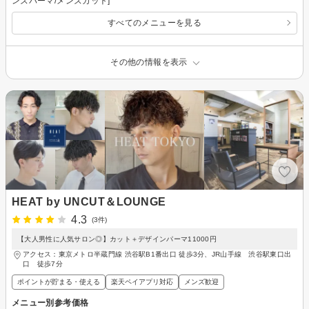
ンズパーマ/メンズカット]
すべてのメニューを見る
その他の情報を表示
HEAT by UNCUT＆LOUNGE
4.3
(3件)
【大人男性に人気サロン◎】カット＋デザインパーマ11000円
アクセス：東京メトロ半蔵門線 渋谷駅B1番出口 徒歩3分、JR山手線 渋谷駅東口出
口 徒歩7分
ポイントが貯まる・使える
楽天ペイアプリ対応
メンズ歓迎
メニュー別参考価格