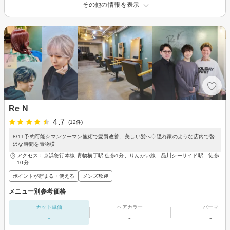
その他の情報を表示
Re N
4.7
(12件)
8/11予約可能☆マンツーマン施術で髪質改善、美しい髪へ◇隠れ家のような店内で贅
沢な時間を青物横
アクセス：京浜急行本線 青物横丁駅 徒歩1分、りんかい線 品川シーサイド駅 徒歩
10分
ポイントが貯まる・使える
メンズ歓迎
メニュー別参考価格
カット単価
ヘアカラー
パーマ
-
-
-