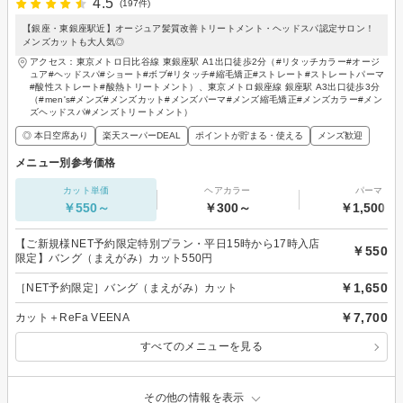
4.5
(197件)
【銀座・東銀座駅近】オージュア髪質改善トリートメント・ヘッドスパ認定サロン！
メンズカットも大人気◎
アクセス：東京メトロ日比谷線 東銀座駅 A1出口徒歩2分（#リタッチカラー#オージ
ュア#ヘッドスパ#ショート#ボブ#リタッチ#縮毛矯正#ストレート#ストレートパーマ
#酸性ストレート#酸熱トリートメント）、東京メトロ銀座線 銀座駅 A3出口徒歩3分
（#men's#メンズ#メンズカット#メンズパーマ#メンズ縮毛矯正#メンズカラー#メン
ズヘッドスパ#メンズトリートメント）
◎ 本日空席あり
楽天スーパーDEAL
ポイントが貯まる・使える
メンズ歓迎
メニュー別参考価格
カット単価
ヘアカラー
パーマ
￥550～
￥300～
￥1,500～
【ご新規様NET予約限定特別プラン・平日15時から17時入店
￥550
限定】バング（まえがみ）カット550円
￥1,650
［NET予約限定］バング（まえがみ）カット
￥7,700
カット＋ReFa VEENA
すべてのメニューを見る
その他の情報を表示