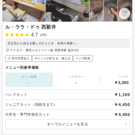
ル・ララ・ドゥ 西新井
4.7
(3件)
足立区から始まる癒しのひととき、未来の美髪へ。
アクセス：東武スカイツリー線 西新井駅 徒歩5分
◎ 本日空席あり
ポイントが貯まる・使える
メンズ歓迎
メニュー別参考価格
カット単価
ヘアカラー
パーマ
-
-
￥3,300～
￥1,100
バングカット
￥4,450
ジュニアカット（高校生まで）
￥4,450
大学生・専門学校生カット
すべてのメニューを見る