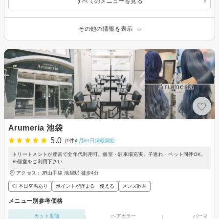
すべてのメニューを見る
その他の情報を表示
Arumeria 池袋
5.0
(1件)
6月30日掲載開始
トリートメントが豊富で全年代利用可。個室・駐車場充実。子連れ・ペット同伴OK。
※個室をご利用下さい
アクセス：JR山手線 池袋駅 徒歩4分
◎ 本日空席あり
ポイントが貯まる・使える
メンズ歓迎
メニュー別参考価格
カット単価
ヘアカラー
パーマ