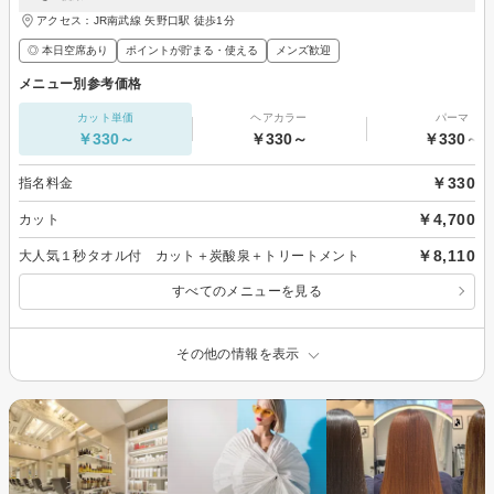
アクセス：JR南武線 矢野口駅 徒歩1分
◎ 本日空席あり
ポイントが貯まる・使える
メンズ歓迎
メニュー別参考価格
カット単価
ヘアカラー
パーマ
￥330～
￥330～
￥330～
￥330
指名料金
￥4,700
カット
￥8,110
大人気１秒タオル付 カット＋炭酸泉＋トリートメント
すべてのメニューを見る
その他の情報を表示