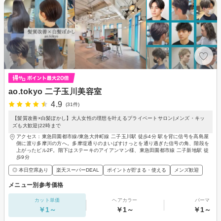
ao.tokyo 二子玉川美容室
4.9
(31件)
【髪質改善×白髪ぼかし】大人女性の理想を叶えるプライベートサロン|メンズ・キッ
ズも大歓迎|22時まで
アクセス：東急田園都市線/東急大井町線 二子玉川駅 徒歩4分 駅を背に信号を高島屋
側に渡り多摩川の方へ。多摩堤通りのまいばすけっとを通り過ぎた信号の角、階段を
上がったビル2F。階下はステーキのアイアンマン様、東急田園都市線 二子新地駅 徒
歩9分
◎ 本日空席あり
楽天スーパーDEAL
ポイントが貯まる・使える
メンズ歓迎
メニュー別参考価格
カット単価
ヘアカラー
パーマ
￥1～
￥1～
￥1～