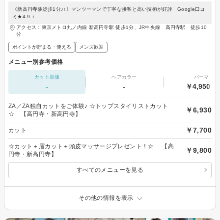
《新高円寺駅徒歩1分♪♪》マンツーマンで丁寧な接客と高い技術が好評 Google口コ
ミ★4.9 ♪
アクセス：東京メトロ丸ノ内線 新高円寺駅 徒歩1分、JR中央線 高円寺駅 徒歩10
分
ポイントが貯まる・使える
メンズ歓迎
メニュー別参考価格
カット単価
ヘアカラー
パーマ
-
-
￥4,950～
ZA／ZA独自カットをご体験♪ ☆トップスタイリストカット
￥6,930
☆ 【高円寺・新高円寺】
￥7,700
カット
☆カット＋眉カット＋頭皮マッサージプレゼント！☆ 【高
￥9,800
円寺・新高円寺】
すべてのメニューを見る
その他の情報を表示