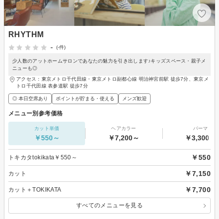
RHYTHM
-
(-件)
少人数のアットホームサロンであなたの魅力を引き出します♪キッズスペース・親子メ
ニューも◎
アクセス：東京メトロ千代田線・東京メトロ副都心線 明治神宮前駅 徒歩7分、東京メ
トロ千代田線 表参道駅 徒歩7分
◎ 本日空席あり
ポイントが貯まる・使える
メンズ歓迎
メニュー別参考価格
カット単価
ヘアカラー
パーマ
￥550～
￥7,200～
￥3,300～
￥550
トキカタtokikata￥550～
￥7,150
カット
￥7,700
カット＋TOKIKATA
すべてのメニューを見る