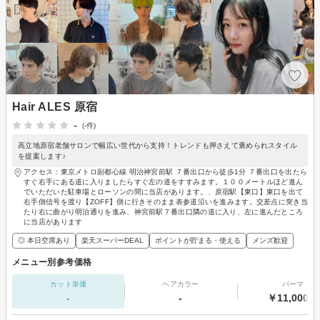
Hair ALES 原宿
-
(-件)
高立地原宿老舗サロンで幅広い世代から支持！トレンドも押さえて褒められスタイル
を提案します♪
アクセス：東京メトロ副都心線 明治神宮前駅 ７番出口から徒歩1分 ７番出口を出たら
すぐ右手にある道に入りましたらすぐ左の道をすすみます。１００メートルほど進ん
でいただいた駐車場とローソンの間に当店があります。、原宿駅【東口】東口を出て
右手側信号を渡り【ZOFF】側に行きそのまま表参道沿いを進みます。交差点に突き当
たり右に曲がり明治通りを進み、神宮前駅７番出口隣の道に入り、左に進んだところ
に当店があります
◎ 本日空席あり
楽天スーパーDEAL
ポイントが貯まる・使える
メンズ歓迎
メニュー別参考価格
カット単価
ヘアカラー
パーマ
-
-
￥11,000～