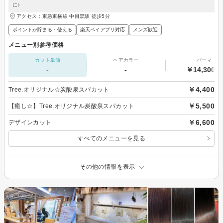
に♪
アクセス：東急東横線 中目黒駅 徒歩5分
ポイントが貯まる・使える
楽天ペイアプリ対応
メンズ歓迎
メニュー別参考価格
カット単価
ヘアカラー
パーマ
-
-
￥14,300～
￥4,400
Tree.オリジナル☆炭酸泉スパカット
￥5,500
【癒し☆】Tree.オリジナル炭酸泉スパカット
￥6,600
デザインカット
すべてのメニューを見る
その他の情報を表示