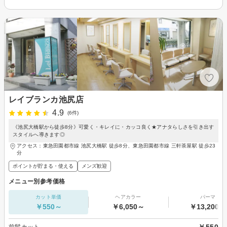
レイブランカ池尻店
4.9
(6件)
《池尻大橋駅から徒歩8分》可愛く・キレイに・カッコ良く★アナタらしさを引き出す
スタイルへ導きます◎
アクセス：東急田園都市線 池尻大橋駅 徒歩8分、東急田園都市線 三軒茶屋駅 徒歩23
分
ポイントが貯まる・使える
メンズ歓迎
メニュー別参考価格
カット単価
ヘアカラー
パーマ
￥550～
￥6,050～
￥13,200～