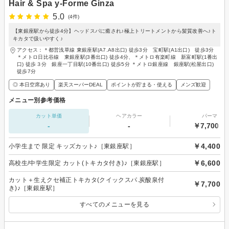
Hair & Spa y‐Forme Ginza
5.0
(4件)
【東銀座駅から徒歩4分】ヘッドスパに癒され♪極上トリートメントから髪質改善へ♪ト
キカタで扱いやすく♪
アクセス：＊都営浅草線 東銀座駅(A7.A8出口) 徒歩3分 宝町駅(A1出口) 徒歩3分
＊メトロ日比谷線 東銀座駅(3番出口) 徒歩4分、＊メトロ有楽町線 新富町駅(1番出
口) 徒歩３分 銀座一丁目駅(10番出口) 徒歩5分 ＊メトロ銀座線 銀座駅(松屋出口)
徒歩7分
◎ 本日空席あり
楽天スーパーDEAL
ポイントが貯まる・使える
メンズ歓迎
メニュー別参考価格
カット単価
ヘアカラー
パーマ
-
-
￥7,700～
￥4,400
小学生まで 限定 キッズカット♪［東銀座駅］
￥6,600
高校生/中学生限定 カット(トキカタ付き)♪［東銀座駅］
カット＋生えクセ補正トキカタ(クイックスパ.炭酸泉付
￥7,700
き)♪［東銀座駅］
すべてのメニューを見る