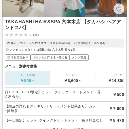
TAKAHASHI HAIR&SPA 六本木店 【タカハシ ヘアア
ンドスパ】
-
(-件)
20年以上のベテラン女性スタイリストのみ在籍。今だけ限定クーポンあり！
アクセス：東京メトロ日比谷線 六本木駅 徒歩1分
◎ 本日空席あり
ポイントが貯まる・使える
メンズ歓迎
メニュー別参考価格
カット単価
ヘアカラー
パーマ
￥500～
￥6,600～
￥14,300～
日10:00・18:00限定】カット+クイックトリートメント・長
￥500
さ料金なし
【頭皮の汚れもスッキリ♪トリートメント効果あり】カット
￥7,800
+炭酸泉
￥8,470
【平日限定】カット+クイックトリートメント・長さ料金なし