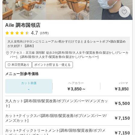
Aile 調布国領店
4.7
(15件)
大人女性向けサロンにリニューアル♪乾かすだけでまとまるショートボブ×脱白髪染め
が大好評！【調布】
アクセス：京王線 国領駅 徒歩2分[調布/国領/大人女子/髪質改善/白髪ぼかし/グレーカ
バー]、[調布/国領/大人女子/髪質改善/白髪ぼかし/グレーカバー]
◎ 本日空席あり
ポイントが貯まる・使える
メニュー別参考価格
カット単価
ヘアカラー
パーマ
-
￥3,850～
￥3,850～
大人カット[調布/国領/髪質改善/ボブ/メンズパーマ/メンズカッ
￥5,500
ト]
カット+クイックスパ[調布/国領/髪質改善/ボブ/メンズパーマ/
￥7,150
メンズカット]
カット+クイックトリートメント[調布/国領/髪質改善/ボブ/メ
￥7,150