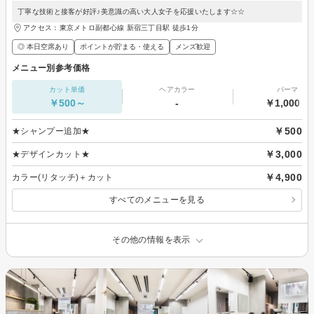
丁寧な技術と接客が好評♪美意識の高い大人女子を応援いたします☆☆
アクセス：東京メトロ副都心線 新宿三丁目駅 徒歩1分
◎ 本日空席あり
ポイントが貯まる・使える
メンズ歓迎
メニュー別参考価格
カット単価
ヘアカラー
パーマ
￥500～
-
￥1,000～
￥500
★シャンプー追加★
￥3,000
★デザインカット★
￥4,900
カラー(リタッチ)＋カット
すべてのメニューを見る
その他の情報を表示