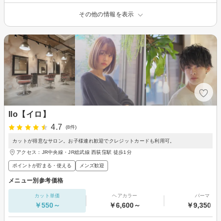
その他の情報を表示
Ilo【イロ】
4.7
(8件)
カットが得意なサロン。お子様連れ歓迎でクレジットカードも利用可。
アクセス：JR中央線・JR総武線 西荻窪駅 徒歩1分
ポイントが貯まる・使える
メンズ歓迎
メニュー別参考価格
カット単価
ヘアカラー
パーマ
￥550～
￥6,600～
￥9,350～