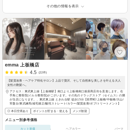
その他の情報を表示
emma 上板橋店
4.5
(22件)
【髪質改善・ヘアケア特化サロン】上品で贅沢、そして自然体な美しさを叶える大人
女性の艶髪へ。
アクセス：東武東上線【上板橋駅】南口より上板橋南口銀座商店街を直進します。右
手角に整骨院(イルカ整骨院)がございます。その先のドラッグストア（セイムス）の隣
が当店になります。、東武東上線 ときわ台駅 徒歩15分【前野町/上板橋/中板橋/大山/
常盤台/東武練馬/縮毛矯正/酸性ストレート/カラー/髪質改善/ボブ/トリートメント】
◎ 本日空席あり
ポイントが貯まる・使える
メンズ歓迎
メニュー別参考価格
カット単価
ヘアカラー
パーマ