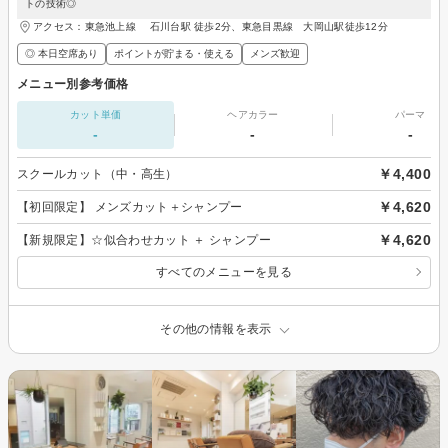
トの技術◎
アクセス：東急池上線 石川台駅 徒歩2分、東急目黒線 大岡山駅徒歩12分
◎ 本日空席あり
ポイントが貯まる・使える
メンズ歓迎
メニュー別参考価格
カット単価
ヘアカラー
パーマ
-
-
-
￥4,400
スクールカット（中・高生）
￥4,620
【初回限定】 メンズカット＋シャンプー
￥4,620
【新規限定】☆似合わせカット ＋ シャンプー
すべてのメニューを見る
その他の情報を表示