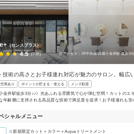
e+
(センスプラス)
4.5
(7件)
アクセス：JR中央線 武蔵小金井駅 徒歩3
ト技術の高さとお子様連れ対応が魅力のサロン。幅広
日空席あり
ポイントが貯まる・使える
メンズ歓迎
小金井駅徒歩3分♪♪》光あふれる雰囲気で心が弾む空間！カットのエ
な年齢層に支持される高品質な技術で満足度を追求！お子様連れも安
ペシャルメニュー
☆新規限定カット＋カラー＋Aujuaトリートメント