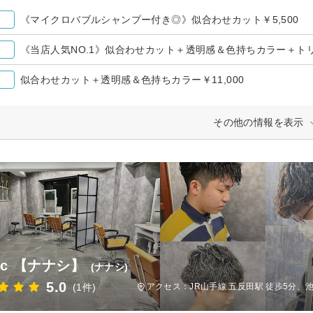
《マイクロバブルシャンプー付き◎》似合わせカット￥5,500
《当店人気NO.1》似合わせカット＋透明感＆色持ちカラー＋トリー
似合わせカット＋透明感＆色持ちカラー￥11,000
その他の情報を表示
ac 【ナナシ】
(ナナシ)
5.0
(1件)
アクセス：JR山手線 五反田駅 徒歩5分、