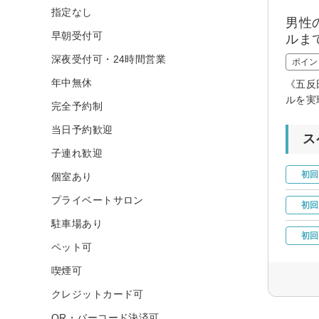
指定なし
男性
早朝受付可
ルま
深夜受付可・24時間営業
ポイン
年中無休
《五反
ルを実
完全予約制
当日予約歓迎
ス
子連れ歓迎
初回
個室あり
プライベートサロン
初回
駐車場あり
初回
ペット可
喫煙可
クレジットカード可
QR・バーコード決済可