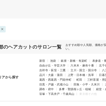
おすすめ順や人気順、価格が
都のヘアカットのサロン一覧
い。
新宿
池袋
銀座・新橋・有楽町
表参道・
自由が丘・学芸大学
六本木・麻布十番
北千
吉祥寺・荻窪・三鷹
立川・国立・国分寺
八
品川・大森・蒲田
上野・日本橋・浅草
日暮
リアから探す
葛西・西葛西・門前仲町
町田
三軒茶屋・用
目黒・戸越・武蔵小山
田無・小平・久米川
調布・府中
多摩・聖蹟桜ヶ丘・稲城
経堂・
笹塚・下高井戸・千歳烏山
東京都その他