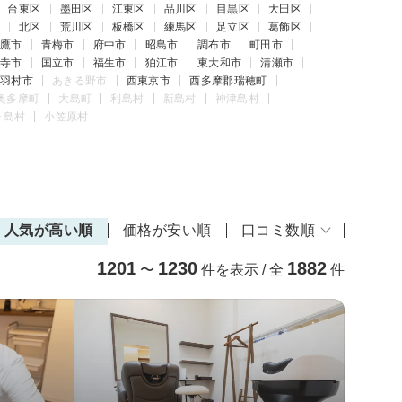
台東区
墨田区
江東区
品川区
目黒区
大田区
北区
荒川区
板橋区
練馬区
足立区
葛飾区
鷹市
青梅市
府中市
昭島市
調布市
町田市
寺市
国立市
福生市
狛江市
東大和市
清瀬市
羽村市
あきる野市
西東京市
西多摩郡瑞穂町
奥多摩町
大島町
利島村
新島村
神津島村
ヶ島村
小笠原村
人気が高い順
価格が安い順
口コミ数順
1201
1230
1882
〜
件を表示 / 全
件