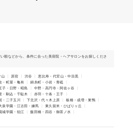
安い順などから、条件に合った美容院・ヘアサロンをお探しくださ
青山
原宿
渋谷
恵比寿・代官山・中目黒
住・町屋・亀有
錦糸町・小岩・青砥
王子・日野・昭島
中野・高円寺・阿佐ヶ谷
里・駒込・千駄木
赤羽・十条・王子
賀・二子玉川
下北沢・代々木上原
板橋・成増・巣鴨
大泉学園・江古田・練馬
東久留米・ひばりヶ丘
成城学園・狛江
飯田橋・四谷・御茶ノ水