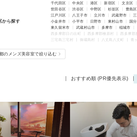
千代田区
中央区
港区
新宿区
文京区
世田谷区
渋谷区
中野区
杉並区
豊島区
江戸川区
八王子市
立川市
武蔵野市
三
区から探す
小金井市
小平市
日野市
東村山市
国分
東久留米市
武蔵村山市
多摩市
稲城市
西多摩郡日の出町
西多摩郡檜原村
西多摩郡
三宅島三宅村
御蔵島村
八丈島八丈町
青
都のメンズ美容室で絞り込む
おすすめ順 (PR優先表示)