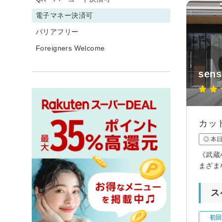
電子マネー決済可
バリアフリー
Foreigners Welcome
sens
カッ
◎ 本
《武蔵
まざま
ス
初回