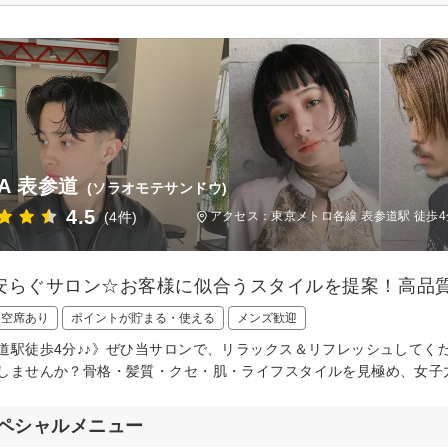
A 表参道
(ソラオモテサンドウ)
4.5
(4件)
アクセス：東京メトロ各線 表参道駅 徒歩4
安らぐサロン☆お客様に似合うスタイルを提案！高品
日空席あり
ポイントが貯まる・使える
メンズ歓迎
道駅徒歩4分♪♪》ぜひ当サロンで、リラックス＆リフレッシュしてく
しませんか？骨格・髪質・クセ・肌・ライフスタイルを見極め、女子
ペシャルメニュー