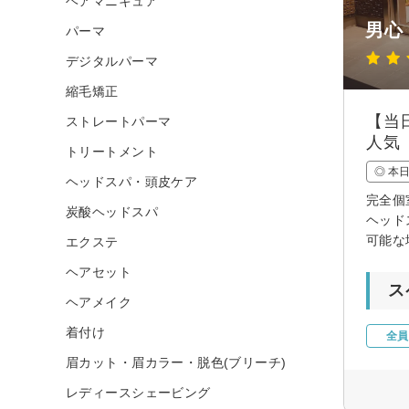
ヘアマニキュア
男心
パーマ
デジタルパーマ
縮毛矯正
【当
ストレートパーマ
人気
トリートメント
◎ 本
ヘッドスパ・頭皮ケア
完全個
炭酸ヘッドスパ
ヘッド
可能な
エクステ
ヘアセット
ス
ヘアメイク
着付け
全員
眉カット・眉カラー・脱色(ブリーチ)
レディースシェービング