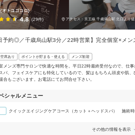
(オトコゴコロ)
4.8
(29件)
アクセス：京王線 千歳烏山駅 北口より徒
日予約◎／千歳烏山駅3分／22時営業】完全個室×メン
日空席あり
ポイントが貯まる・使える
メンズ歓迎
室メンズ専門サロンで快適な時間を。平日22時最終受付なので、仕事
スパ、フェイスケアにも特化しているので、髪はもちろん頭皮や肌、
場合もございます。お電話にてお問合せ下さい。
ペシャルメニュー
クイックエイジングケアコース（カット＋ヘッドスパ） 施術時
その他の情報を表示