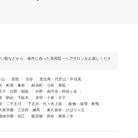
安い順などから、条件に合った美容院・ヘアサロンをお探しくださ
青山
原宿
渋谷
恵比寿・代官山・中目黒
住・町屋・亀有
錦糸町・小岩・青砥
王子・日野・昭島
中野・高円寺・阿佐ヶ谷
里・駒込・千駄木
赤羽・十条・王子
賀・二子玉川
下北沢・代々木上原
板橋・成増・巣鴨
大泉学園・江古田・練馬
東久留米・ひばりヶ丘
成城学園・狛江
飯田橋・四谷・御茶ノ水