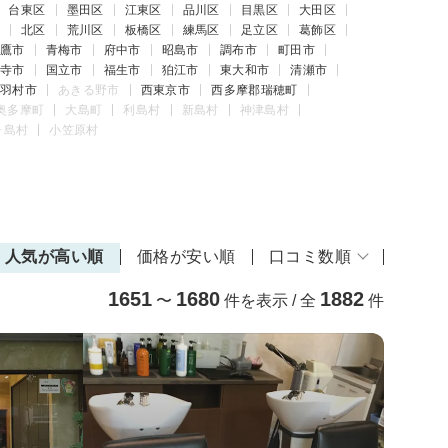
台東区
墨田区
江東区
品川区
目黒区
大田区
北区
荒川区
板橋区
練馬区
足立区
葛飾区
鷹市
青梅市
府中市
昭島市
調布市
町田市
寺市
国立市
福生市
狛江市
東大和市
清瀬市
羽村市
あきる野市
西東京市
西多摩郡瑞穂町
奥多摩町
大島町
利島村
新島村
神津島村
ヶ島村
小笠原村
人気が高い順
価格が安い順
口コミ数順
1651
1680
1882
〜
件を表示 / 全
件