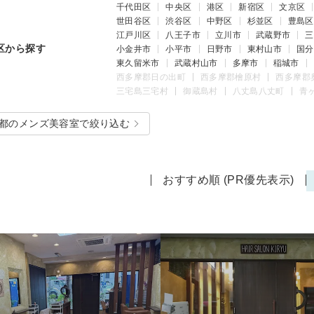
千代田区
中央区
港区
新宿区
文京区
世田谷区
渋谷区
中野区
杉並区
豊島区
江戸川区
八王子市
立川市
武蔵野市
三
区から探す
小金井市
小平市
日野市
東村山市
国分
東久留米市
武蔵村山市
多摩市
稲城市
西多摩郡日の出町
西多摩郡檜原村
西多摩郡
三宅島三宅村
御蔵島村
八丈島八丈町
青
都のメンズ美容室で絞り込む
おすすめ順 (PR優先表示)