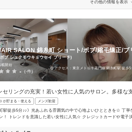
その他の情報を表示
 HAIR SALON 錦糸町 ショート/ボブ/縮毛矯正/
 ボブ シュクモウキョウセイ ブリーチ)
掲載開始
アクセス：東京メトロ半蔵門線 錦糸町駅 徒歩5
-
(-件)
ンセリングの充実！若い女性に人気のサロン。多様な
トが貯まる・使える
メンズ歓迎
町駅徒歩5分♪♪》光あふれる雰囲気の中で心地よいひとときを☆ 丁
ン！ トレンドを意識した若い女性に人気☆ クレジットカードや電子