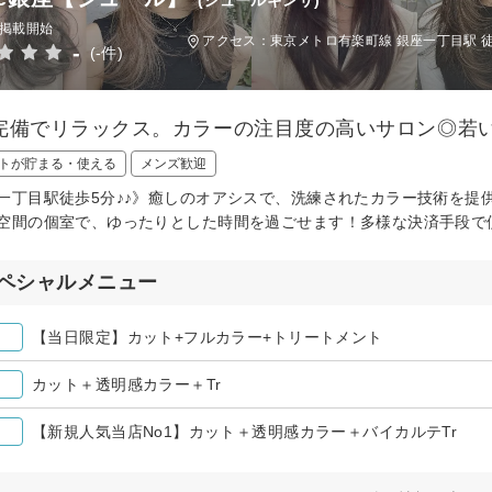
日掲載開始
アクセス：東京メトロ有楽町線 銀座一丁目駅 
-
(-件)
完備でリラックス。カラーの注目度の高いサロン◎若
トが貯まる・使える
メンズ歓迎
一丁目駅徒歩5分♪♪》癒しのオアシスで、洗練されたカラー技術を提
空間の個室で、ゆったりとした時間を過ごせます！多様な決済手段で
ペシャルメニュー
【当日限定】カット+フルカラー+トリートメント
カット＋透明感カラー＋Tr
【新規人気当店No1】カット＋透明感カラー＋バイカルテTr