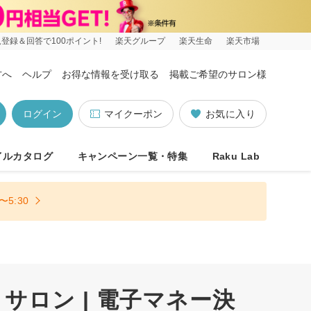
登録＆回答で100ポイント!
楽天グループ
楽天生命
楽天市場
方へ
ヘルプ
お得な情報を受け取る
掲載ご希望のサロン様
ログイン
マイクーポン
お気に入り
イルカタログ
キャンペーン一覧・特集
Raku Lab
5:30
サロン | 電子マネー決