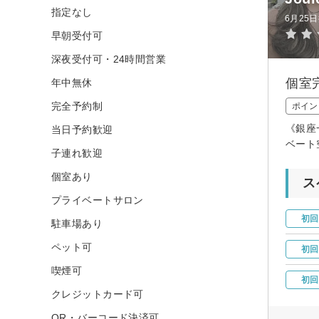
指定なし
6月25
早朝受付可
深夜受付可・24時間営業
個室
年中無休
完全予約制
ポイン
《銀座
当日予約歓迎
ベート
子連れ歓迎
個室あり
ス
プライベートサロン
初回
駐車場あり
ペット可
初回
喫煙可
初回
クレジットカード可
QR・バーコード決済可