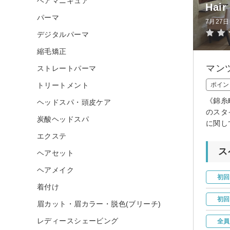
ヘアマニキュア
Hair
パーマ
7月27
デジタルパーマ
縮毛矯正
マン
ストレートパーマ
トリートメント
ポイン
《錦糸
ヘッドスパ・頭皮ケア
のスタ
炭酸ヘッドスパ
に関し
エクステ
ス
ヘアセット
ヘアメイク
初回
着付け
初回
眉カット・眉カラー・脱色(ブリーチ)
レディースシェービング
全員