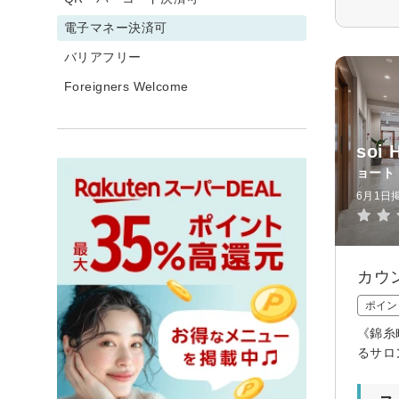
電子マネー決済可
バリアフリー
Foreigners Welcome
soi
ョート
6月1日
カウ
ポイン
《錦糸
るサロ