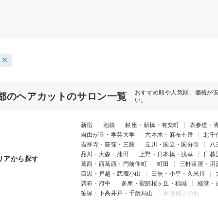
おすすめ順や人気順、価格が
都のヘアカットのサロン一覧
い。
新宿
池袋
銀座・新橋・有楽町
表参道・
自由が丘・学芸大学
六本木・麻布十番
北千
吉祥寺・荻窪・三鷹
立川・国立・国分寺
八
品川・大森・蒲田
上野・日本橋・浅草
日暮
リアから探す
葛西・西葛西・門前仲町
町田
三軒茶屋・用
目黒・戸越・武蔵小山
田無・小平・久米川
調布・府中
多摩・聖蹟桜ヶ丘・稲城
経堂・
笹塚・下高井戸・千歳烏山
東京都その他