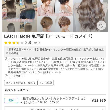
EARTH Mode 亀戸店【アース モード カメイド】
3.8
(31件)
【顧客満足度エリアNo.1】髪質改善/イルミナカラー◎圧倒的艶感＆透明感で自分史上
最高の艶を。
アクセス：JR総武線 亀戸駅 徒歩3分 髪質改善/縮毛矯正/イルミナカラー/酸性ストレ
ート/髪質改善/縮毛矯正/イルミナカラー/酸性ストレート/髪質改善/縮毛矯正/イルミナ
カラー/酸性ストレート 、東武亀戸線 亀戸水神駅 徒歩14分 髪質改善/縮毛矯正/イル
ミナカラー/酸性ストレート/髪質改善/縮毛矯正/イルミナカラー/酸性ストレート/髪質
改善/縮毛矯正/イルミナカラー/酸性ストレート
カット単価：
-
ポイントが貯まる・使える
メンズ歓迎
スペシャルメニュー
【根本が気にならない】カット＋グラデーション
￥12,980
初回
＋オンカラー16390→12980