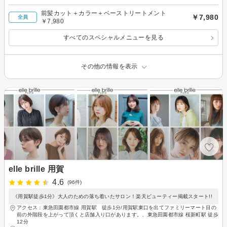
前髪カット＋カラー＋ベーストリートメント
￥7,980
全員
￥7,980
すべてのスペシャルメニューを見る
その他の情報を表示
elle brille 用賀
4.6
(96件)
《用賀駅徒歩1分》大人のための落ち着いたサロン！楽天ビューティー掲載スタート!!
アクセス：東急田園都市線 用賀駅 徒歩1分/用賀駅東口を出てファミリーマート目の
前の外階段を上がって頂くと店舗入り口があります。、東急田園都市線 桜新町駅 徒歩
12分