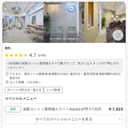
en.
4.7
(14件)
小顔効果の前髪カットと透明感カラーで魅力アップ。気さくなスタッフの丁寧なカウ
ンセリング！
アクセス：東京メトロ銀座線 銀座駅A12出口 徒歩5分、都営浅草線 東銀座駅A8出口
徒歩2分
カット単価：
￥5,500～
ポイントが貯まる・使える
メンズ歓迎
スペシャルメニュー
￥7,920
前髪カット＋透明感カラー＋Aujua1stTR￥7,920
初回
すべてのスペシャルメニューを見る