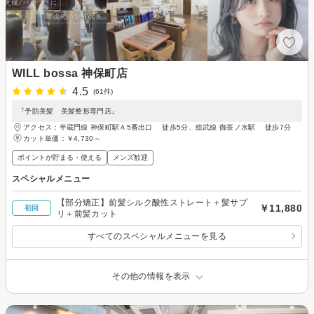
WILL bossa 神保町店
4.5
(61件)
『予防美髪 美髪整形専門店』
アクセス：半蔵門線 神保町駅Ａ5番出口 徒歩5分、総武線 御茶ノ水駅 徒歩7分
カット単価：
￥4,730～
ポイントが貯まる・使える
メンズ歓迎
スペシャルメニュー
【部分矯正】前髪シルク酸性ストレート＋髪サプ
￥11,880
初回
リ＋前髪カット
すべてのスペシャルメニューを見る
その他の情報を表示