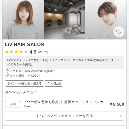
LiV HAIR SALON
4.6
(210件)
時短スタイリングで忙しい朝もラクに♬マンツーマン施術と豊富な薬剤でオーダーメ
イドカラーを実現。
アクセス：各線 吉祥寺駅 徒歩3分
カット単価：
￥4,500～
ポイントが貯まる・使える
メンズ歓迎
スペシャルメニュー
《ツヤ感＆色持ち良好♪》前髪カット＋N.ルフレカ
￥8,500
全員
ラー
すべてのスペシャルメニューを見る