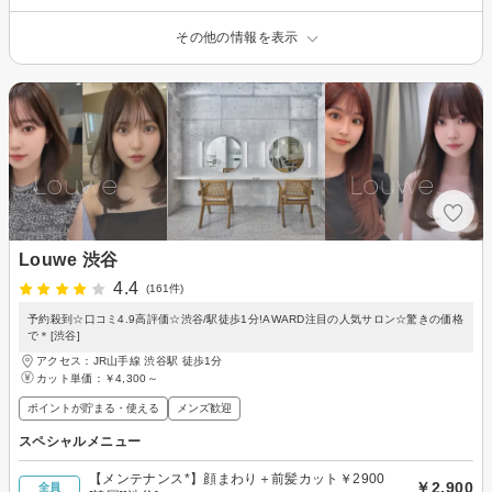
その他の情報を表示
Louwe 渋谷
4.4
(161件)
予約殺到☆口コミ4.9高評価☆渋谷/駅徒歩1分!AWARD注目の人気サロン☆驚きの価格
で＊[渋谷]
アクセス：JR山手線 渋谷駅 徒歩1分
カット単価：
￥4,300～
ポイントが貯まる・使える
メンズ歓迎
スペシャルメニュー
【メンテナンス*】顔まわり＋前髪カット￥2900
￥2,900
全員