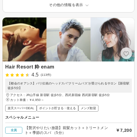
その他の情報を表示
Hair Resort 粋 enam
4.5
(113件)
【都会のオアシス】バリ伝統のヘッドスパ”クリームバス”が受けられるサロン【新宿駅
徒歩5分】
アクセス：JR山手線 新宿駅 徒歩5分、西武新宿線 西武新宿駅 徒歩5分
カット単価：
￥4,950～
楽天スーパーDEAL
ポイントが貯まる・使える
メンズ歓迎
スペシャルメニュー
【贅沢やりたい放題】前髪カット＋トリートメン
￥7,200
全員
ト＋季節のスパ （5分）