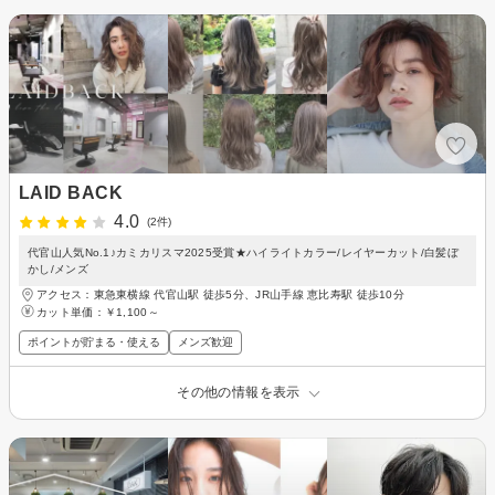
LAID BACK
4.0
(2件)
代官山人気No.1♪カミカリスマ2025受賞★ハイライトカラー/レイヤーカット/白髪ぼ
かし/メンズ
アクセス：東急東横線 代官山駅 徒歩5分、JR山手線 恵比寿駅 徒歩10分
カット単価：
￥1,100～
ポイントが貯まる・使える
メンズ歓迎
その他の情報を表示