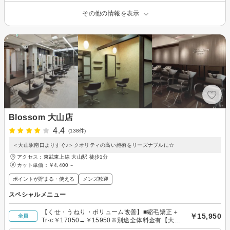
その他の情報を表示
Blossom 大山店
4.4
(138件)
＜大山駅南口よりすぐ♪＞クオリティの高い施術をリーズナブルに☆
アクセス：東武東上線 大山駅 徒歩1分
カット単価：
￥4,400～
ポイントが貯まる・使える
メンズ歓迎
スペシャルメニュー
【くせ・うねり・ボリューム改善】■縮毛矯正＋
￥15,950
全員
Tr≪￥17050→￥15950※別途全体料金有【大
山】