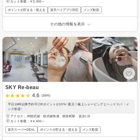
カット単価：
￥3,300～
ポイントが貯まる・使える
楽天ペイアプリ対応
メンズ歓迎
その他の情報を表示
SKY Re-beau
4.6
(38件)
平日19時以降予約可◎Rポイントが10%~還元！極上シェービングとヘッドスパ〈メ
ンズ歓迎〉
アクセス：JR総武線・総武線快速 錦糸町駅 徒歩1分
カット単価：
￥4,400～
楽天スーパーDEAL
ポイントが貯まる・使える
メンズ歓迎