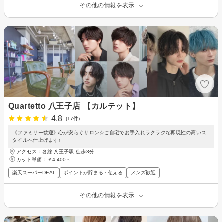
その他の情報を表示
Quartetto 八王子店 【カルテット】
4.8
(17件)
《ファミリー歓迎》心が安らぐサロン☆ご自宅でお手入れラクラクな再現性の高いス
タイルへ仕上げます♪
アクセス：各線 八王子駅 徒歩3分
カット単価：
￥4,400～
楽天スーパーDEAL
ポイントが貯まる・使える
メンズ歓迎
その他の情報を表示