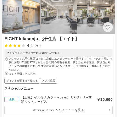
EIGHT kitasenju 北千住店 【エイト】
4.1
(7件)
プチプライスで大人女性に人気のヘアサロン。
アクセス：北千住駅西口を出て左側のエスカレーターを降ります(マクドナルド前)。右
側にあるUFJ銀行ATMと富士そばの間の路地を直進、突き当たりを左折。突き当たり
にピンクの建物を右折してすぐ左が当店となります。、千代田線●_2番出口をご利用
ください
カット単価：
￥1,000～
ポイントが貯まる・使える
メンズ歓迎
スペシャルメニュー
【上級】イルミナカラー＋5step TOKIOトリ＋前
￥10,000
全員
髪カットサービス
すべてのスペシャルメニューを見る