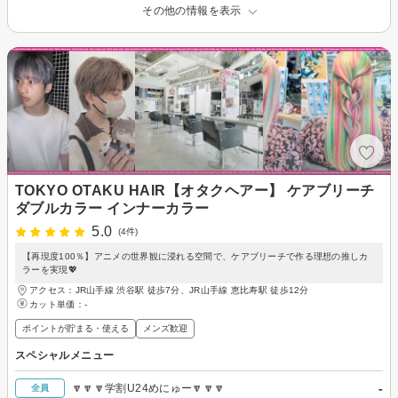
その他の情報を表示
TOKYO OTAKU HAIR【オタクヘアー】 ケアブリーチ
ダブルカラー インナーカラー
5.0
(4件)
【再現度100％】アニメの世界観に浸れる空間で、ケアブリーチで作る理想の推しカ
ラーを実現💖
アクセス：JR山手線 渋谷駅 徒歩7分、JR山手線 恵比寿駅 徒歩12分
カット単価：
-
ポイントが貯まる・使える
メンズ歓迎
スペシャルメニュー
-
🔽🔽🔽学割U24めにゅー🔽🔽🔽
全員