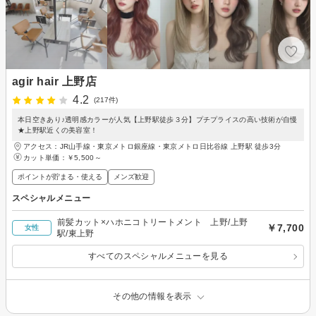
agir hair 上野店
4.2
(217件)
本日空きあり♪透明感カラーが人気【上野駅徒歩３分】プチプライスの高い技術が自慢
★上野駅近くの美容室！
アクセス：JR山手線・東京メトロ銀座線・東京メトロ日比谷線 上野駅 徒歩3分
カット単価：
￥5,500～
ポイントが貯まる・使える
メンズ歓迎
スペシャルメニュー
前髪カット×ハホニコトリートメント 上野/上野
￥7,700
女性
駅/東上野
すべてのスペシャルメニューを見る
その他の情報を表示