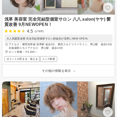
浅草 美容室 完全完結型個室サロン 八八.salon(ヤヤ) 髪
質改善 9月NEWOPEN！
4.5
(176件)
大人気髪質改善 完全完結型個室サロン姉妹店が浅草にNEW OPEN♪
アクセス：都営浅草線 浅草駅 徒歩3分、東武スカイツリーライン、押上駅 徒歩10分
京成成田スカイアクセス 押上駅 徒歩10分
カット単価：
￥5,400～
ポイントが貯まる・使える
メンズ歓迎
その他の情報を表示