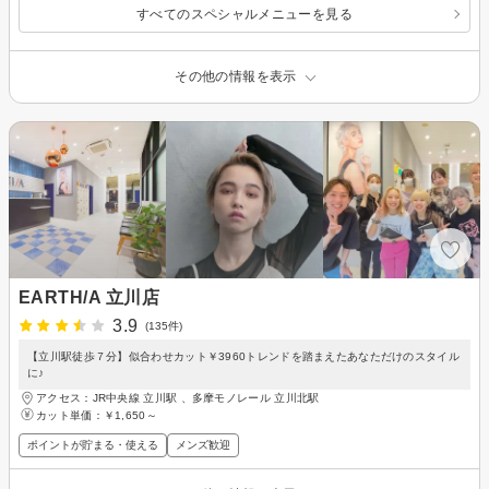
すべてのスペシャルメニューを見る
その他の情報を表示
EARTH/A 立川店
3.9
(135件)
【立川駅徒歩７分】似合わせカット￥3960トレンドを踏まえたあなただけのスタイル
に♪
アクセス：JR中央線 立川駅 、多摩モノレール 立川北駅
カット単価：
￥1,650～
ポイントが貯まる・使える
メンズ歓迎