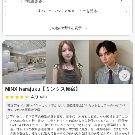
[韓国][渋谷]
すべてのスペシャルメニューを見る
その他の情報を表示
MINX harajuku【ミンクス原宿】
4.9
(4件)
韓国アイドル風レイヤーカットでかわいい偏差値爆上げ！カットとカラーのハイスペ
サロンMINX原宿が登場
アクセス：竹下口前の横断歩道を渡り、左手代々木方面に直進。せい家様を目印にひ
とつめの角を右折、道なりに進んだすぐ右の白い大きな階段のあるビルです。階段か
ら2Fへお進みください。後方にエレベーターもございます、表参道を原宿駅まで直
進、竹下口前の横断歩道を渡り、左手代々木方面に直進。せい家様を目印にひとつめ
の角を右折し、道なりに進んで右手すぐの白い大きな階段のあるビルです。階段から2