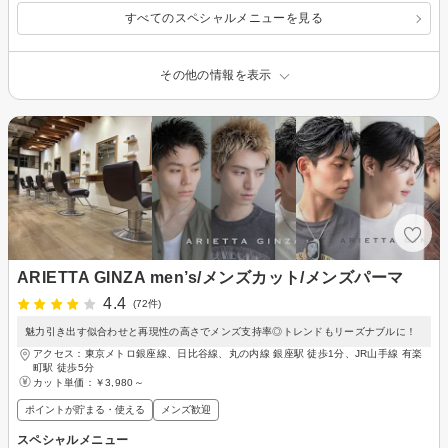
すべてのスペシャルメニューを見る
その他の情報を表示
ARIETTA GINZA men’s/メンズカット/メンズパーマ
4.4
(72件)
魅力引き出す似合わせと再現性の高さでメンズ支持率◎トレンドもリーズナブルに！
アクセス：東京メトロ銀座線、日比谷線、丸の内線 銀座駅 徒歩1分、JR山手線 有楽
町駅 徒歩5分
カット単価：
￥3,980～
ポイントが貯まる・使える
メンズ歓迎
スペシャルメニュー