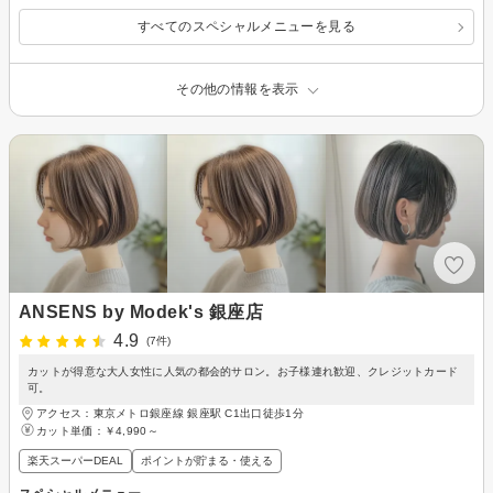
すべてのスペシャルメニューを見る
その他の情報を表示
ANSENS by Modek's 銀座店
4.9
(7件)
カットが得意な大人女性に人気の都会的サロン。お子様連れ歓迎、クレジットカード
可。
アクセス：東京メトロ銀座線 銀座駅 C1出口徒歩1分
カット単価：
￥4,990～
楽天スーパーDEAL
ポイントが貯まる・使える