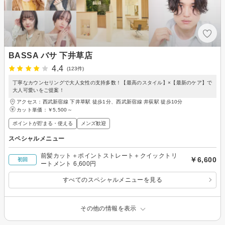
BASSA バサ 下井草店
4.4
(123件)
丁寧なカウンセリングで大人女性の支持多数！【最高のスタイル】×【最新のケア】で
大人可愛いをご提案！
アクセス：西武新宿線 下井草駅 徒歩1分、西武新宿線 井荻駅 徒歩10分
カット単価：
￥5,500～
ポイントが貯まる・使える
メンズ歓迎
スペシャルメニュー
前髪カット＋ポイントストレート＋クイックトリ
￥6,600
初回
ートメント 6,600円
すべてのスペシャルメニューを見る
その他の情報を表示