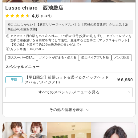
Lusso chiaro 西池袋店
4.6
(104件)
※ここにしかない！【筋膜リリースヘッドスパ】と【究極の髪質改善】が大人気！池
袋徒歩6分[髪質改善]
アクセス：目白駅を出て左へ進み、1つ目の信号(交番の前)を渡り、セブンイレブンを
左手に線路沿いを目白駅を背にして進む。直進すると左手に【マックスキャロット】
【私の靴】を過ぎて約100ｍ先左側の青いビルです
カット単価：
￥6,050～
楽天スーパーDEAL
ポイントが貯まる・使える
楽天ペイアプリ対応
メンズ歓迎
スペシャルメニュー
【平日限定】前髪カット＆選べるクイックヘッド
￥6,980
平日
スパ＆アメイジアTR
すべてのスペシャルメニューを見る
その他の情報を表示