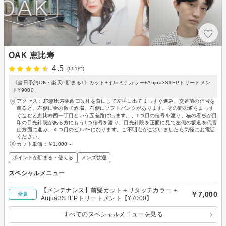
OAK 恵比寿
4.5
(691件)
《当日予約OK・楽天P貯まる♪》カット+イルミナカラー+Aujua3STEPトリートメン
ト¥9000
アクセス：JR恵比寿駅西口改札を背にして左手に出てまっすぐ進み、交番前の信号を
渡ると、左側に金の餃子酒場、右側にソフトバンクがあります。その間の道をまっす
ぐ進むと恵比寿西一丁目という五差路に出ます。、1つ目の信号を渡り、猫の看板が目
印の目光針院がある方にもう1つ信号を渡り、目光針院を正面に見て左側の坂道を代官
山方面に進み、４つ目のビル2Fになります。ご不明点がございましたら気軽にお電話
ください。
カット単価：
￥1,000～
ポイントが貯まる・使える
メンズ歓迎
スペシャルメニュー
【メンテナンス】前髪カット＋リタッチカラー＋
￥7,000
全員
Aujua3STEPトリートメント【¥7000】
すべてのスペシャルメニューを見る