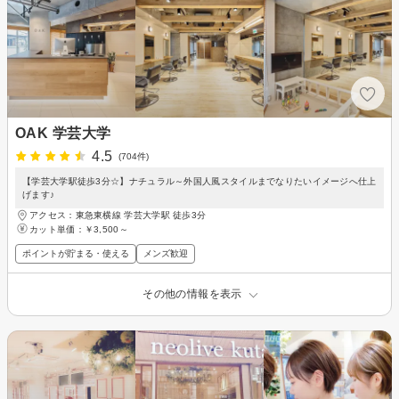
OAK 学芸大学
4.5
(704件)
【学芸大学駅徒歩3分☆】ナチュラル～外国人風スタイルまでなりたいイメージへ仕上
げます♪
アクセス：東急東横線 学芸大学駅 徒歩3分
カット単価：
￥3,500～
ポイントが貯まる・使える
メンズ歓迎
その他の情報を表示