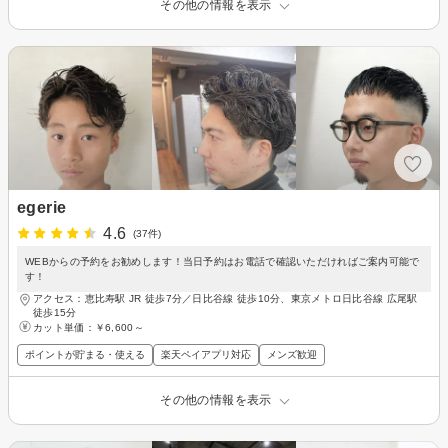
その他の情報を表示
egerie
4.6
(37件)
WEBからの予約をお勧めします！当日予約はお電話で確認いただければご案内可能で
す！
アクセス：恵比寿駅 JR 徒歩7分／日比谷線 徒歩10分、東京メトロ日比谷線 広尾駅
徒歩15分
カット単価：
￥6,600～
ポイントが貯まる・使える
楽天ペイアプリ対応
メンズ歓迎
その他の情報を表示