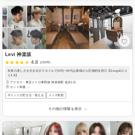
Levi 神楽坂
4.8
(150件)
本来の美しさを引き出すスタイルで20代~40代お客様から圧倒的支持◎【Google口コ
ミ4.9】
アクセス：東京メトロ東西線 神楽坂駅 徒歩1分
カット単価：
-
ポイントが貯まる・使える
メンズ歓迎
その他の情報を表示