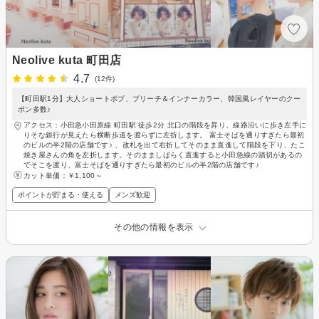
Neolive kuta 町田店
4.7
(12件)
【町田駅1分】大人ショートボブ、ブリーチ＆インナーカラー、韓国風レイヤーのクー
ポン多数♪
アクセス：小田急小田原線 町田駅 徒歩2分 北口の階段を昇り、線路沿いに歩き左手に
りそな銀行が見えたら横断歩道を渡らずに左折します。 富士そばを通りすぎたら最初
のビルの半2階の店舗です♪ 、改札を出て右折してそのまま直進して階段を下り、たこ
焼き屋さんの角を左折します。そのまましばらく直進すると小田急線の踏切があるの
でそこを渡り、富士そばを通りすぎたら最初のビルの半2階の店舗です♪
カット単価：
￥1,100～
ポイントが貯まる・使える
メンズ歓迎
その他の情報を表示