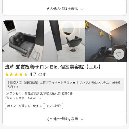
その他の情報を表示
浅草 髪質改善サロン Ele. 個室美容院【エル】
4.7
(22件)
本日空き◎《個室完備》上質プライベートサロン★ ナノバブル発生システムmarbb導
入店！！
アクセス：都営浅草線 浅草駅北改札口 徒歩5分
カット単価：
￥4,400～
ポイントが貯まる・使える
メンズ歓迎
その他の情報を表示