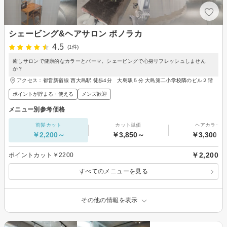
シェービング&ヘアサロン ポノラカ
4.5
(1件)
癒しサロンで健康的なカラーとパーマ。シェービングで心身リフレッシュしません
か？
アクセス：都営新宿線 西大島駅 徒歩4分 大島駅５分 大島第二小学校隣のビル２階
ポイントが貯まる・使える
メンズ歓迎
メニュー別参考価格
前髪カット
カット単価
ヘアカラー
￥2,200～
￥3,850～
￥3,300～
￥2,200
ポイントカット￥2200
すべてのメニューを見る
その他の情報を表示