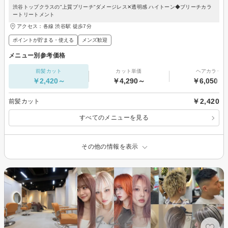
渋谷トップクラスの"上質ブリーチ"ダメージレス✕透明感 ハイトーン◆ブリーチカラ
ートリートメント
アクセス：各線 渋谷駅 徒歩7分
ポイントが貯まる・使える
メンズ歓迎
メニュー別参考価格
前髪カット
カット単価
ヘアカラー
￥2,420～
￥4,290～
￥6,050～
￥2,420
前髪カット
すべてのメニューを見る
その他の情報を表示