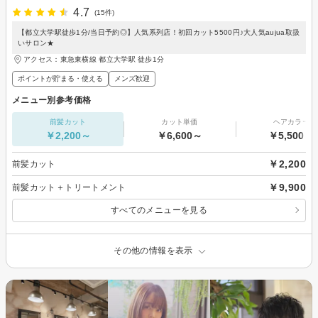
4.7
(15件)
【都立大学駅徒歩1分/当日予約◎】人気系列店！初回カット5500円♪大人気aujua取扱
いサロン★
アクセス：東急東横線 都立大学駅 徒歩1分
ポイントが貯まる・使える
メンズ歓迎
メニュー別参考価格
前髪カット
カット単価
ヘアカラー
￥2,200～
￥6,600～
￥5,500～
￥2,200
前髪カット
￥9,900
前髪カット＋トリートメント
すべてのメニューを見る
その他の情報を表示