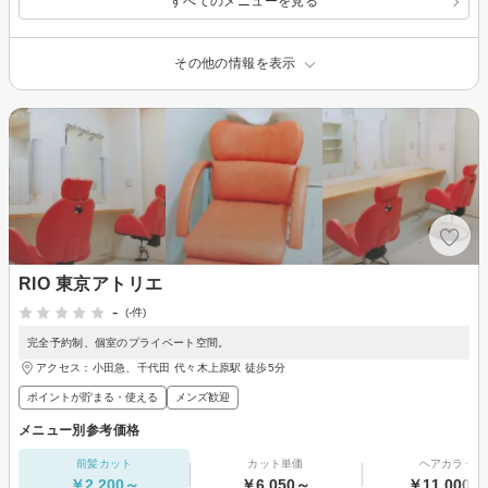
すべてのメニューを見る
その他の情報を表示
RIO 東京アトリエ
-
(-件)
完全予約制、個室のプライベート空間。
アクセス：小田急、千代田 代々木上原駅 徒歩5分
ポイントが貯まる・使える
メンズ歓迎
メニュー別参考価格
前髪カット
カット単価
ヘアカラー
￥2,200～
￥6,050～
￥11,000～