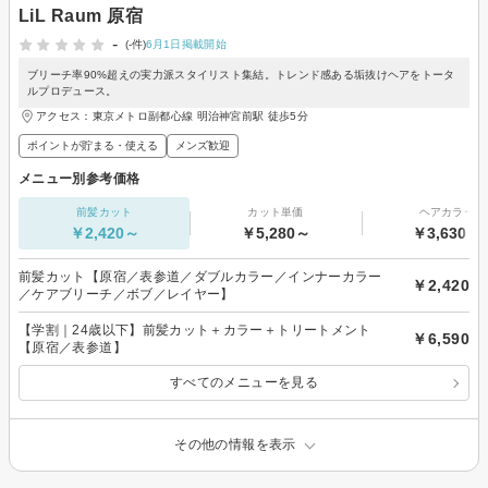
LiL Raum 原宿
-
(-件)
6月1日掲載開始
ブリーチ率90%超えの実力派スタイリスト集結。トレンド感ある垢抜けヘアをトータ
ルプロデュース。
アクセス：東京メトロ副都心線 明治神宮前駅 徒歩5分
ポイントが貯まる・使える
メンズ歓迎
メニュー別参考価格
前髪カット
カット単価
ヘアカラー
￥2,420～
￥5,280～
￥3,630～
前髪カット【原宿／表参道／ダブルカラー／インナーカラー
￥2,420
／ケアブリーチ／ボブ／レイヤー】
【学割｜24歳以下】前髪カット＋カラー＋トリートメント
￥6,590
【原宿／表参道】
すべてのメニューを見る
その他の情報を表示