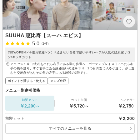
SUUHA 恵比寿【スーハ エビス】
5.0
(2件)
[NEWOPEN]<子連れ歓迎>つくり込まない自然で扱いやすいヘアが人気の隠れ家サロ
ン/キッズカット
アクセス：東口/改札を出たら右手にある動く歩道へ。ガーデンプレイス口に出たら右
手の橋を渡り、すぐ右手にある線路沿いの道を下り、2つ目の左に入る小道に。少し進
むと交差点がありその角の左手にある施設の2階です。
ポイントが貯まる・使える
メンズ歓迎
メニュー別参考価格
前髪カット
カット単価
ヘアカラー
￥2,200～
￥5,720～
￥2,750～
￥2,200
前髪カット
すべてのメニューを見る