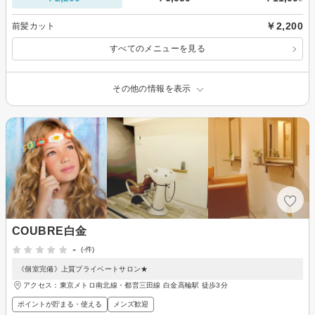
￥2,200
前髪カット
すべてのメニューを見る
その他の情報を表示
COUBRE白金
-
(-件)
《個室完備》上質プライベートサロン★
アクセス：東京メトロ南北線・都営三田線 白金高輪駅 徒歩3分
ポイントが貯まる・使える
メンズ歓迎