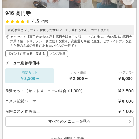
946 高円寺
4.5
(2件)
髪質改善とブリーチに特化したサロン。子供連れも安心。カード使用可。
アクセス：【高円寺徒歩90秒】高円寺駅南口を背にして右に進み、赤い看板の高円寺
洋菓子屋（トリアノン）側に信号を渡り、高南通りを左に直進。セブンイレブンを超
えた先の五城の看板がある白いビルの一階です。
ポイントが貯まる・使える
メンズ歓迎
メニュー別参考価格
前髪カット
カット単価
ヘアカラー
￥2,500～
￥2,000～
￥6,000～
￥2,500
前髪カット【セットメニューの場合￥1,000】
￥6,000
コスメ前髪パーマ
￥7,000
前髪コスメ縮毛矯正
すべてのメニューを見る