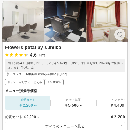
Flowers petal by sumika
4.6
(5件)
当日予約ok♪【個室サロン】【デザイン特化】【駅近】非日常な癒しの時間をご提供い
たします♪/武蔵小金
アクセス：JR中央線 武蔵小金井駅 徒歩3分
ポイントが貯まる・使える
メンズ歓迎
メニュー別参考価格
前髪カット
カット単価
ヘアカラー
￥2,200～
￥5,500～
￥4,400～
￥2,200
前髪カット￥2,200～
すべてのメニューを見る