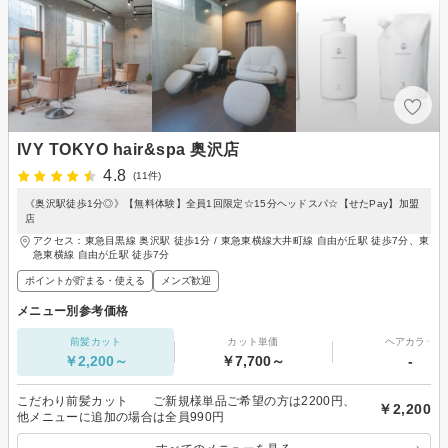
IVY TOKYO hair&spa 奥沢店
4.8
(11件)
《奥沢駅徒歩1分◎》【無料体験】全員1回限定☆15分ヘッドスパ☆【せたPay】加盟
店
アクセス：東急目黒線 奥沢駅 徒歩1分 / 東急東横線大井町線 自由が丘駅 徒歩7分、東
急東横線 自由が丘駅 徒歩7分
ポイントが貯まる・使える
メンズ歓迎
メニュー別参考価格
前髪カット
カット単価
ヘアカラー
￥2,200～
￥7,700～
-
こだわり前髪カット ご新規様単品ご希望の方は2200円、
￥2,200
他メニューに追加の場合は全員990円