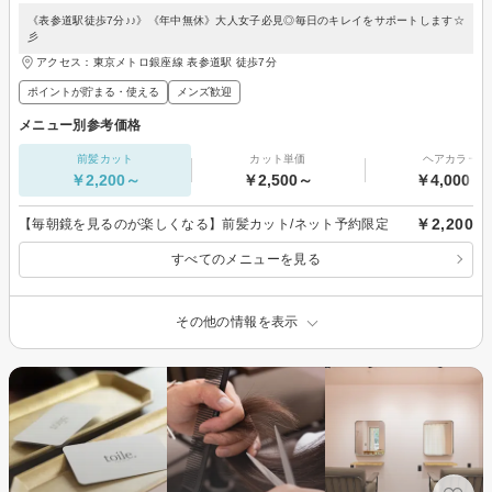
《表参道駅徒歩7分♪♪》《年中無休》大人女子必見◎毎日のキレイをサポートします☆
彡
アクセス：東京メトロ銀座線 表参道駅 徒歩7分
ポイントが貯まる・使える
メンズ歓迎
メニュー別参考価格
前髪カット
カット単価
ヘアカラー
￥2,200～
￥2,500～
￥4,000～
￥2,200
【毎朝鏡を見るのが楽しくなる】前髪カット/ネット予約限定
すべてのメニューを見る
その他の情報を表示