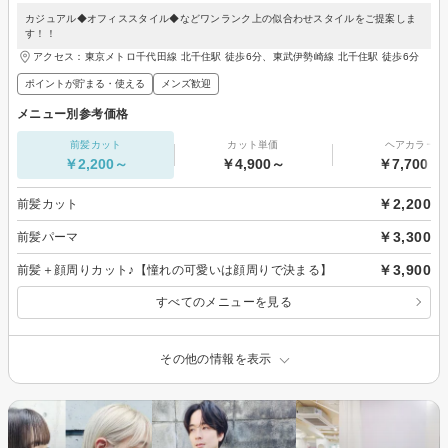
カジュアル◆オフィススタイル◆などワンランク上の似合わせスタイルをご提案しま
す！！
アクセス：東京メトロ千代田線 北千住駅 徒歩6分、東武伊勢崎線 北千住駅 徒歩6分
ポイントが貯まる・使える
メンズ歓迎
メニュー別参考価格
前髪カット
カット単価
ヘアカラー
￥2,200～
￥4,900～
￥7,700～
￥2,200
前髪カット
￥3,300
前髪パーマ
￥3,900
前髪＋顔周りカット♪【憧れの可愛いは顔周りで決まる】
すべてのメニューを見る
その他の情報を表示