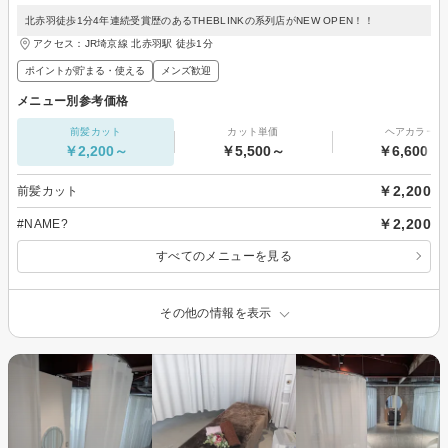
北赤羽徒歩1分4年連続受賞歴のあるTHEBLINKの系列店がNEW OPEN！！
アクセス：JR埼京線 北赤羽駅 徒歩1分
ポイントが貯まる・使える
メンズ歓迎
メニュー別参考価格
前髪カット
カット単価
ヘアカラー
￥2,200～
￥5,500～
￥6,600～
￥2,200
前髪カット
￥2,200
#NAME?
すべてのメニューを見る
その他の情報を表示