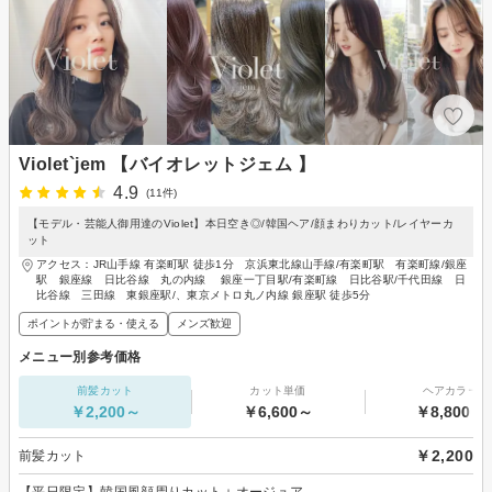
Violet`jem 【バイオレットジェム 】
4.9
(11件)
【モデル・芸能人御用達のViolet】本日空き◎/韓国ヘア/顔まわりカット/レイヤーカ
ット
アクセス：JR山手線 有楽町駅 徒歩1分 京浜東北線山手線/有楽町駅 有楽町線/銀座
駅 銀座線 日比谷線 丸の内線 銀座一丁目駅/有楽町線 日比谷駅/千代田線 日
比谷線 三田線 東銀座駅/、東京メトロ丸ノ内線 銀座駅 徒歩5分
ポイントが貯まる・使える
メンズ歓迎
メニュー別参考価格
前髪カット
カット単価
ヘアカラー
￥2,200～
￥6,600～
￥8,800～
￥2,200
前髪カット
【平日限定】韓国風顔周りカット＋オージュア