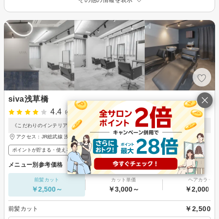
その他の情報を表示
siva浅草橋
4.4
(4件)
《こだわりのインテリア》上質プライベートサロン★
アクセス：JR総武線 浅草橋駅 徒歩2分
ポイントが貯まる・使える
メンズ歓迎
メニュー別参考価格
前髪カット
カット単価
ヘアカラー
￥2,500～
￥3,000～
￥2,000～
￥2,500
前髪カット