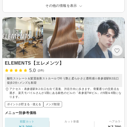
その他の情報を表示
ELEMENTS【エレメンツ】
5.0
(2件)
酸性ストレート＆髪質改善ストカールで叶う艶と柔らかさと透明感☆表参道駅B2出口
徒歩2分♪メンズも歓迎
アクセス：表参道駅B２出口を出て直進、渋谷方向に歩きます。骨董通りの交差点を
過ぎ、楽天モバイルさんが1階にある銀色のビルの「表参道TWビル」の5階＆6階にな
ります。
ポイントが貯まる・使える
メンズ歓迎
メニュー別参考価格
前髪カット
カット単価
ヘアカラー
￥2,200～
-
￥7,700～