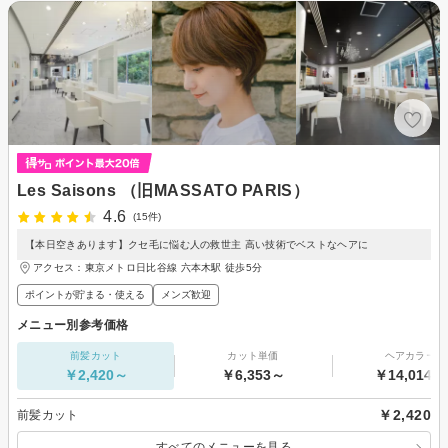
Les Saisons （旧MASSATO PARIS）
4.6
(15件)
【本日空きあります】クセ毛に悩む人の救世主 高い技術でベストなヘアに
アクセス：東京メトロ日比谷線 六本木駅 徒歩5分
ポイントが貯まる・使える
メンズ歓迎
メニュー別参考価格
前髪カット
カット単価
ヘアカラー
￥2,420～
￥6,353～
￥14,014～
￥2,420
前髪カット
すべてのメニューを見る