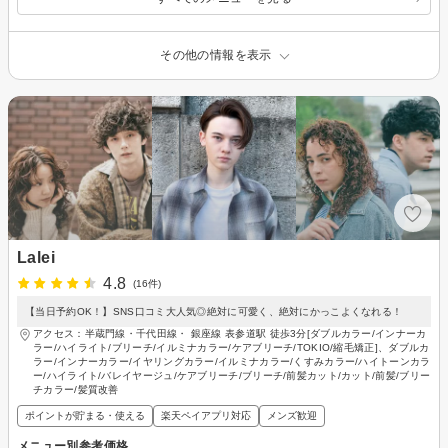
その他の情報を表示
Lalei
4.8
(16件)
【当日予約OK！】SNS口コミ大人気◎絶対に可愛く、絶対にかっこよくなれる！
アクセス：半蔵門線・千代田線・ 銀座線 表参道駅 徒歩3分[ダブルカラー/インナーカ
ラー/ハイライト/ブリーチ/イルミナカラー/ケアブリーチ/TOKIO/縮毛矯正]、ダブルカ
ラー/インナーカラー/イヤリングカラー/イルミナカラー/くすみカラー/ハイトーンカラ
ー/ハイライト/バレイヤージュ/ケアブリーチ/ブリーチ/前髪カット/カット/前髪/ブリー
チカラー/髪質改善
ポイントが貯まる・使える
楽天ペイアプリ対応
メンズ歓迎
メニュー別参考価格