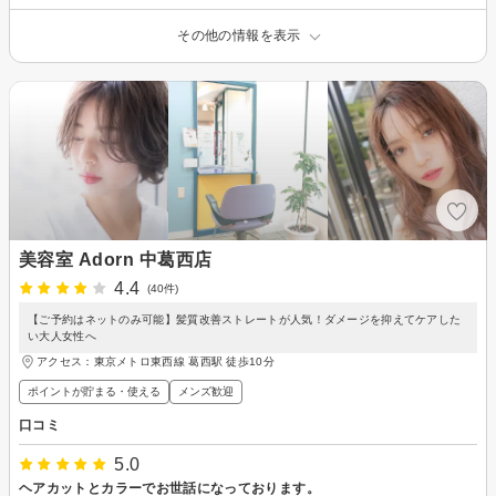
その他の情報を表示
美容室 Adorn 中葛西店
4.4
(40件)
【ご予約はネットのみ可能】髪質改善ストレートが人気！ダメージを抑えてケアした
い大人女性へ
アクセス：東京メトロ東西線 葛西駅 徒歩10分
ポイントが貯まる・使える
メンズ歓迎
口コミ
5.0
ヘアカットとカラーでお世話になっております。