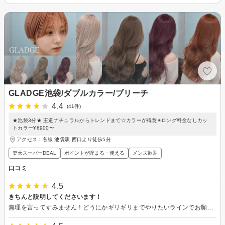
GLADGE池袋/ダブルカラー/ブリーチ
4.4
(41件)
★池袋3分★ 王道ナチュラルからトレンドまで☆カラーが得意✴︎ロング料金なしカッ
トカラー¥6900〜
アクセス：各線 池袋駅 西口より徒歩5分
楽天スーパーDEAL
ポイントが貯まる・使える
メンズ歓迎
口コミ
4.5
きちんと説明してくださいます！
無理を言ってすみません！どうにかギリギリまでやりたいラインでお願いし、頭皮が痛すぎたので、その状態でも汚くならないようにカバーしてくださいました！また伺います！