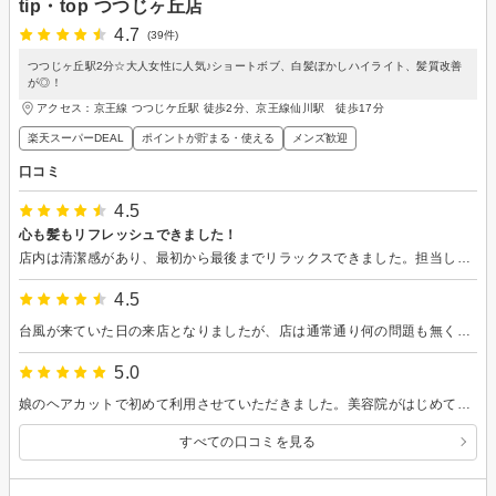
tip・top つつじヶ丘店
4.7
(39件)
つつじヶ丘駅2分☆大人女性に人気♪ショートボブ、白髪ぼかしハイライト、髪質改善
が◎！
アクセス：京王線 つつじケ丘駅 徒歩2分、京王線仙川駅 徒歩17分
楽天スーパーDEAL
ポイントが貯まる・使える
メンズ歓迎
口コミ
4.5
心も髪もリフレッシュできました！
店内は清潔感があり、最初から最後までリラックスできました。担当してくださった方が髪型の相談に親身に乗ってくださり安心してお任せできましたし結果にもとても気に入っています。特に涼しいシャンプーとマッサージがとても気持ちよくて最高でした！細やかなお心遣いに感謝しています。
4.5
台風が来ていた日の来店となりましたが、店は通常通り何の問題も無く営業しており対応していただきました。 また、持ち物も丁寧にふいていただきありがとうございます。 担当者も、カットデザイン等の指定やお任せ・提案についても快く対応していただきました。 仕上がりも問題ありません。 また、よろしくお願いします。
5.0
娘のヘアカットで初めて利用させていただきました。美容院がはじめての娘に対してとても親切丁寧に対応してくださいました。娘も希望通りのスタイルになり大変喜んでおります。 ありがとうございました。
すべての口コミを見る