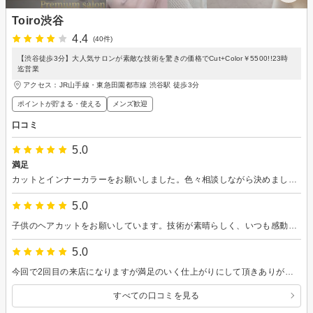
Toiro渋谷
4.4
(40件)
【渋谷徒歩3分】大人気サロンが素敵な技術を驚きの価格でCut+Color￥5500!!23時
迄営業
アクセス：JR山手線・東急田園都市線 渋谷駅 徒歩3分
ポイントが貯まる・使える
メンズ歓迎
口コミ
5.0
満足
カットとインナーカラーをお願いしました。色々相談しながら決めました。接客技術ともに大満足です。ありがとうございました。またよろしくお願いします。
5.0
子供のヘアカットをお願いしています。技術が素晴らしく、いつも感動してます！
5.0
今回で2回目の来店になりますが満足のいく仕上がりにして頂きありがとうございます
すべての口コミを見る