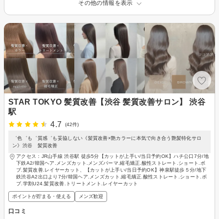
その他の情報を表示
STAR TOKYO 髪質改善【渋谷 髪質改善サロン】 渋谷
駅
4.7
(42件)
゛色゛も゛質感゛も妥協しない《髪質改善×艶カラーに本気で向き合う艶髪特化サロ
ン》渋谷 髪質改善
アクセス：JR山手線 渋谷駅 徒歩5分【カットが上手い/当日予約OK】ハチ公口7分/地
下鉄A2/韓国ヘア.メンズカット.メンズパーマ.縮毛矯正.酸性ストレート.ショート.ボ
ブ.髪質改善.レイヤーカット、【カットが上手い/当日予約OK】神泉駅徒歩５分/地下
鉄渋谷A2出口より7分/韓国ヘア.メンズカット.縮毛矯正.酸性ストレート.ショート.ボ
ブ.学割U24.髪質改善.トリートメント.レイヤーカット
ポイントが貯まる・使える
メンズ歓迎
口コミ