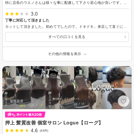
特に店長のウエノさんは様々な事に配慮して下さり居心地が良いです。不要な事は聞いてこないですし、会話したい時は会話できます。こちらが社会人としてとても勉強になります。私は髪の癖が強いので、洗髪してみないとなんとも言えないですが、多分カットも扱いやすくなっていると信じております。営業も必要以上にしてこないので信頼できます。そして1番驚きなのは、たまにしか行かないのに以前の会話を覚えている事です。もちろん他のスタッフさんも素敵な方が多いです。信頼出来るお店だと思います。
3.0
丁寧に対応して頂きました
カットして頂きました。初めてでしたので。ドキドキ。来店して直ぐに初心カードを書きました。声かけ、どんな対応希望しますか？などなど。紙に書くので、安心して書けました。一か月経ちますが、家族から、髪がキレイと言われています。丁寧にカットして頂いたからだと思います。 ありがとうございます。
すべての口コミを見る
その他の情報を表示
押上 髪質改善 個室サロン Logue【ローグ】
4.6
(43件)