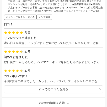
手にきらぼし銀行があります。手前を右折して頂き鶴川街道の交差点を渡ると左手に
マンションがあり、その1Fがサロンの受付になります。、■提携駐車場あり■10種類
以上シャンプーからお客様に合わせたものをチョイス■カラーやパーマの待ち時間に厳
選したドリンクをサービス■大人女性から人気◎オージュアトリートメントが人気■
ポイントが貯まる・使える
メンズ歓迎
口コミ
5.0
リフレッシュ出来ました
暑い日々が続き、アップにすると気になっていたストレスからやっと解消。 ヘッドスパにより、凝り固まっていた頭もほぐして頂き、かなりスッキリしました。 ありがとうございました。
4.5
初めて行きました
数日後に出かけるため、 ヘアマニュキュアを自分好みに説明してうまく伝わるか心配でしたが、気に入った色にしてもらい良かったです。 毛先だけ薬を薄めてグラデーション（そんなにハッキリ出ない）になるようなどと手間をかけてくださり嬉しかったです。 スタッフの方たちも明るく丁寧で良かったです。 ありがとうございました。
4.5
コスパ良いです！！
今回2度目の来店でした。カット、ヘッドスパ、フェイシャルエステをお願いしました。(フェイシャルは、ハガキでいただいたバースデーカードのクーポンにて利用。)カットは悩みと要望に合わせて手際良く仕上げていただきました。毛量が気になっていましたが、髪の毛の状態をみていただいてストレートパーマをおすすめしていただきました。時間や予算の兼ね合いで当日は出来ませんでしたが次回お願いできたらとおもいます。 ヘッドスパ、フェイシャル共に気持ちよくてとてもリラックスできました！！また、ヘッドスパ、フェイシャル後にいただいたハーブティーがとっても美味しかったです。おすすめです！ありがとうございました。
すべての口コミを見る
その他の情報を表示