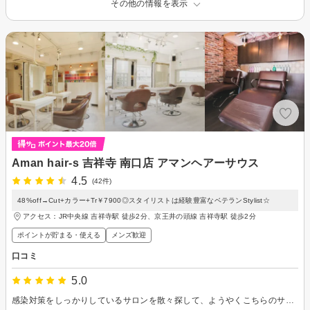
その他の情報を表示
Aman hair-s 吉祥寺 南口店 アマンヘアーサウス
4.5
(42件)
48%off→Cut+カラー+Tr￥7900◎スタイリストは経験豊富なベテランStylist☆
アクセス：JR中央線 吉祥寺駅 徒歩2分、京王井の頭線 吉祥寺駅 徒歩2分
ポイントが貯まる・使える
メンズ歓迎
口コミ
5.0
感染対策をしっかりしているサロンを散々探して、ようやくこちらのサロンを見つけました。入り口に検温と消毒の機械があり、スタッフもマスク着用で対応していただました。マイクバブルはさすが業務用で、自宅のナノバブルのシャワーヘッドとは比較になりませんでした。担当していただいた宮崎さんは、とても穏やかで話しやすい方でした。また、カットも、こちらの希望を細く聞き取っていただき、すべてかなえていただきました。カットしていただいてから数日たちましたが、ブローしなくても髪の収まりがとても良く、自分の髪ではないみたいです。本当にありがとうございました。