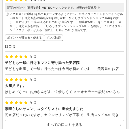
髪質改善特化【銀座5分】METEOとシルクケアで、感動の美髪体験を
アクセス：8番出口を出てUターンするように右へ。左手にダイヤモンドシライシがあ
る銀座一丁目交差点の横断歩道を渡り左折。ひろしまブランドショップTAUを右折
し、1Fにイタリー亭が入るビルの4Fが当店です。、銀座駅A9出口を出て直進し、銀
座一丁目交差点を左折。 「ひろしまブランドショップTAU」を右折し、1Fにイタリア
ン「イタリー亭」が入る「第2上一ビル」の4Fが当店です。
ポイントが貯まる・使える
メンズ歓迎
口コミ
5.0
子どもも一緒に行けるママに寄り添った美容院
子どもを出産して一緒に行ったのは今回が初めてです。 美容系のお店は、子どもと一緒に行けないので、助かりました。 少しイメチェンしたかったので、バッサリいけて気持ち良かったです。 担当さんは、いつも丁寧に相違がない様に話し合って、進めてくれます。カットも、シャンプートリートメントも上手です。 大好きなマネージャーさんとお会い出来なかったのが残念ですが、また会えたら嬉しいです。 今回もカフェラテ美味しかったです。また宜しくお願いします。
5.0
大満足です。
はじめてなのにお姉さんがすごく優しくて メテオカラーの説明やいろんな説明をしてくれました。髪の毛が傷んでるのが悩みでメテオに挑戦したのですが、髪の毛もツヤツヤになって初！レイヤーもいれてもらい可愛い仕上がりになって大満足です。 また行きたいです！ ありがとうございました！
5.0
素晴らしいサロン、スタイリストに出会えました！
初来店だったのですが、カウンセリングが丁寧で、生活スタイルの聞き取り、髪質やクセ、悩みに寄り添ってくれる、とてもありがたく心強いスタイリストさんに出会えました。カット、カラー、ヘッドスパ、トリートメント、全ての技術が素晴らしく、施術から数日経ってもツヤツヤの髪をキープしています。 お話も楽しく、長めの施術でしたが、あっという間に時間が過ぎてしまいました。また次回もよろしくお願いいたします。
すべての口コミを見る