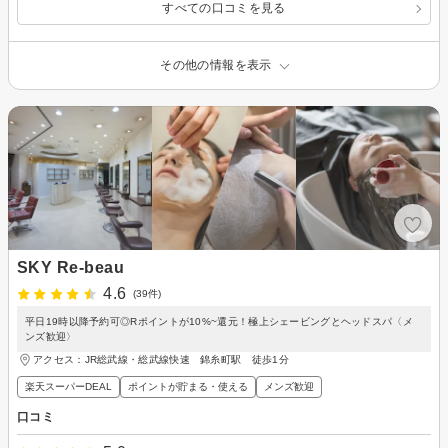
すべての口コミを見る
その他の情報を表示
SKY Re-beau
4.6
(39件)
平日19時以降予約可◎Rポイントが10%~還元！極上シェービングとヘッドスパ〈メ
ンズ歓迎〉
アクセス：JR総武線・総武線快速 錦糸町駅 徒歩1分
楽天スーパーDEAL
ポイントが貯まる・使える
メンズ歓迎
口コミ