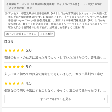
今月限定クーポン◎《全席個室×髪質改善》マイクロバブル付きカット実質3,000円
【メンズ大歓迎】押上
アクセス：都営浅草線本所吾妻橋駅【A2】出口から言問通りをスカイツリー方面へ直
進し手前左側の建物1階です。駐輪場あります。【とうきょうスカイツリー /押上/本所
吾妻橋/Logue/ローグ/個室/髪質改善】、東京メトロ半蔵門線押上駅【B1】出口から
徒歩約6分、業平一丁目交差点そば。東武スカイツリーラインとうきょうスカイツリー
駅改札口から言問通りに出て左折、浅草通りを右折すぐの建物1階。
ポイントが貯まる・使える
メンズ歓迎
口コミ
5.0
普段のセットの仕方に沿った形でカットしていただけたので、普段通りにセットできて楽です。ありがとうございます。
5.0
久しぶりに初めてのお店で施術してもらいました。カラー薬剤の丁寧な説明や、普段のスタイリングのアドバイスも頂けました。 自分の髪質やクセなども教えて貰えたので、ヘアセットに活かしていきたいと思います。ありがとうございました😊
4.5
個室なので周りを気にすることなく、ゆっくり過ごせて良かったです。いろいろ相談も出来て良かったです。
すべての口コミを見る