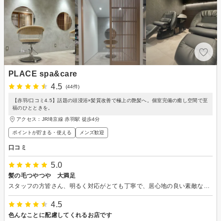
PLACE spa&care
4.5
(44件)
【赤羽/口コミ4.5】話題の頭浸浴×髪質改善で極上の艶髪へ。個室完備の癒し空間で至
福のひとときを。
アクセス：JR埼京線 赤羽駅 徒歩4分
ポイントが貯まる・使える
メンズ歓迎
口コミ
5.0
髪の毛つやつや 大満足
スタッフの方皆さん、明るく対応がとても丁寧で、居心地の良い素敵なサロンです。 髪型も年齢に合うスタイリングを提案してくださり、とても満足のいく仕上がりになりました。 ありがとうございます。
4.5
色んなことに配慮してくれるお店です