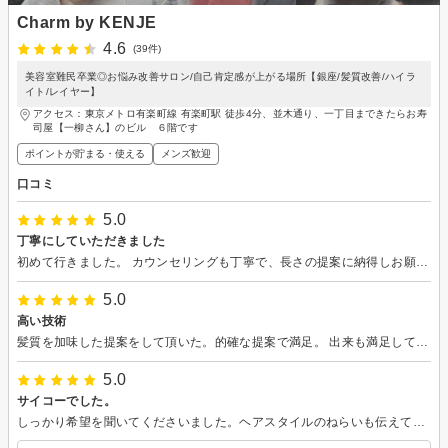
Charm by KENJE
4.6
(39件)
美容室難民卒業◎お悩み改善サロン/自己肯定感が上がる場所【銀座/髪質改善/ハイラ
イト/レイヤー】
アクセス：東京メトロ有楽町線 有楽町駅 徒歩4分、並木通り、一丁目まできたらお寿
司屋【一柳さん】のビル ６階です
ポイントが貯まる・使える
メンズ歓迎
口コミ
5.0
丁寧にしていただきました
初めて行きました。 カウンセリングも丁寧で、長さの提案に納得しお願いしました。 髪が痛んでいるのでオーガニックに変更していただき、アロマの香りに癒されながら白髪染めしてもらいました。 追加料金は必要でしたが、オーガニックにしてとても良かったです。
5.0
高い技術
髪質を加味した提案をして頂いた。的確な提案で満足。 出来も満足してます。
5.0
サイコーでした。
しっかり希望を聞いてくださいました。ヘアスタイルのねらいも伝えてくださったので、その後の会合においても話題の1つになりました。ぜひ、再度お願いしたい！と思いました。