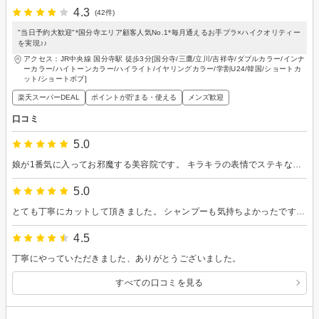
4.3
(42件)
"当日予約大歓迎"*国分寺エリア顧客人気No.1*毎月通えるお手プラ×ハイクオリティー
を実現♪♪
アクセス：JR中央線 国分寺駅 徒歩3分[国分寺/三鷹/立川/吉祥寺/ダブルカラー/インナ
ーカラー/ハイトーンカラー/ハイライト/イヤリングカラー/学割U24/韓国/ショートカ
ット/ショートボブ]
楽天スーパーDEAL
ポイントが貯まる・使える
メンズ歓迎
口コミ
5.0
娘が1番気に入ってお邪魔する美容院です。 キラキラの表情でステキな髪型で帰宅しました！ 話し下手な娘にも、上手にお話の相手もしてくださり感謝です！ 次回もよろしくお願い致します！
5.0
とても丁寧にカットして頂きました。 シャンプーも気持ちよかったです。 疲れていたのを察してくださったようで カットの相談以外は雑談も控えてくれました。 どうもありがとうございました。 またお願い致します。
4.5
丁寧にやっていただきました、ありがとうございました。
すべての口コミを見る