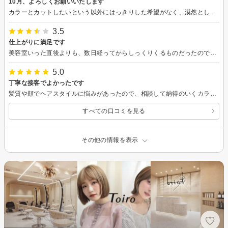
10月、よろしくお願いいたします
カラーとカットしたいという以外にはっきりした希望がなく、漠然としたリクエストしかできない、やりにくい客だったと思いますが、言いたいことを上手に感じてとってくださって、ありがとうございました。仕上げのヘアアイロン、使い方を教えてくださったので購入しましたが、なかなか使いこなせません。次回、また教えていただきたいです。 自宅でのトリートメントもいい感じです。薦めてくださって、これも感謝です。 コメントが遅くなってすみません。
3.5
仕上がりに満足です
美容室いった直後よりも、数日経ってからしっくりくるものだったのですが、Tamuraさんに切っていただいた時はその日からばっちり自分の感覚に合いました！ありがとうございました！
5.0
丁寧な接客でよかったです
髪質や顔でヘアスタイルに悩みがあったので、相談して納得のいくカラーと髪型にしてもらえました。 接客も丁寧でしたし、良い意味でチェーン店のシステマチックなスピード感もあって思ったよりも時間もかからず終わってありがたかったです。
すべての口コミを見る
その他の情報を表示