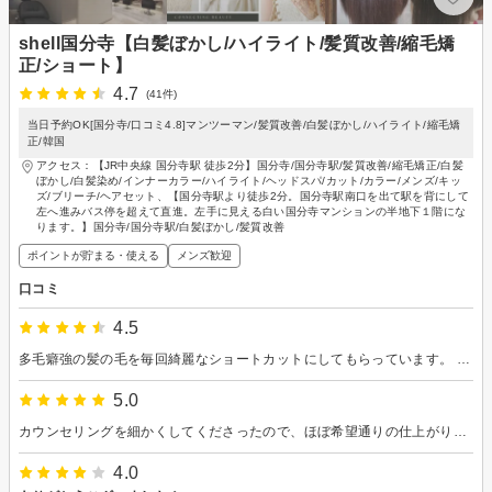
shell国分寺【白髪ぼかし/ハイライト/髪質改善/縮毛矯
正/ショート】
4.7
(41件)
当日予約OK[国分寺/口コミ4.8]マンツーマン/髪質改善/白髪ぼかし/ハイライト/縮毛矯
正/韓国
アクセス：【JR中央線 国分寺駅 徒歩2分】国分寺/国分寺駅/髪質改善/縮毛矯正/白髪
ぼかし/白髪染め/インナーカラー/ハイライト/ヘッドスパ/カット/カラー/メンズ/キッ
ズ/ブリーチ/ヘアセット、【国分寺駅より徒歩2分。国分寺駅南口を出て駅を背にして
左へ進みバス停を超えて直進。左手に見える白い国分寺マンションの半地下１階にな
ります。】国分寺/国分寺駅/白髪ぼかし/髪質改善
ポイントが貯まる・使える
メンズ歓迎
口コミ
4.5
多毛癖強の髪の毛を毎回綺麗なショートカットにしてもらっています。 頭が小さく見えるので、気に入っています。
5.0
カウンセリングを細かくしてくださったので、ほぼ希望通りの仕上がりでした。 ありがとうございました。
4.0