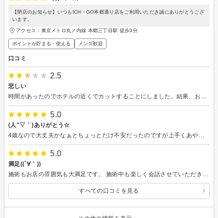
【閉店のお知らせ】いつもICH・GO本郷通り店をご利用いただき誠にありがとうござ
います。
アクセス：東京メトロ丸ノ内線 本郷三丁目駅 徒歩3分
ポイントが貯まる・使える
メンズ歓迎
口コミ
2.5
悲しい
時間があったのでホテルの近くでカットすることにしました。結果、おかしな髪型になってしまいました、、、。大阪帰ったらショートにします。
5.0
(人''▽｀)ありがとう☆
4歳なので大丈夫かなぁとちょっとだけ不安だったのですが上手くあやしながらカットしていただきました。 有難うございます。 仕上がりも大満足です。
5.0
満足((´∀｀))
施術もお店の雰囲気も大満足です。 施術中も楽しく会話させていただきました。 有難うございます。
すべての口コミを見る