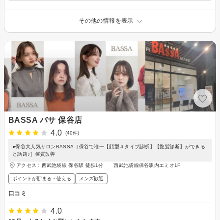
その他の情報を表示
BASSA バサ 保谷店
4.0
(40件)
●保谷大人気サロンBASSA［保谷で唯一【顔型４タイプ診断】【艶髪診断】ができる
と話題♪］髪質改善
アクセス：西武池袋線 保谷駅 徒歩1分 西武池袋線保谷駅内エミオ1F
ポイントが貯まる・使える
メンズ歓迎
口コミ
4.0