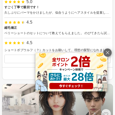
5.0
すごく丁寧で親切です！
久しぶりにパーマをかけましたが、似合うようにヘアスタイルを提案してくださり、また提案通りの可愛い感じにしていただき大満足です。 普段のお手入れについても細かく教えていただき、とってもありがたかったです。 丁寧にしてくださったので遅い時間になってしまいましたが最後まで綺麗に仕上げていただきありがとうございました。 他のスタッフの人も最後までありがとうございました。
4.5
縮毛矯正
ベリーショートのセットについて教えてもらえました。 のびてきたら試してみようと思います
4.5
ショートボブウルフ（？）カットをお願いして、理想の髪型になれました！ カットがとても丁寧な上、スタイリング方法もパターン別に詳しく教えてくださいました！ お人柄もとても優しく、親身に髪の毛の相談に乗ってくれました！ それから、シャンプーとトリートメントをしてくださった方もとても丁寧に対応してくださって嬉しかったです！今までで美容院でしていただいたシャンプーの中で一番心地よかったですm(_ _)m
すべての口コミを見る
その他の情報を表示