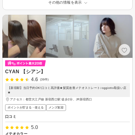
その他の情報を表示
CYAN 【シアン】
4.6
(39件)
【新宿駅】当日予約OK!口コミ高評価★髪質改善メテオストレート♪oggiotto取扱い店
★
アクセス：都営大江戸線 新宿西口駅 徒歩2分、JR新宿西口
ポイントが貯まる・使える
メンズ歓迎
口コミ
5.0
メテオカラー