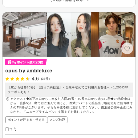
opus by ambleluxe
4.6
(38件)
【駅から徒歩30秒】【当日予約歓迎】＜当店を初めてご利用のお客様へ＞1,200OFF
クーポンあり！
アクセス：◆地下出口から…南改札方面39番・40番出口から徒歩30秒◆JR池袋東口
から…徒歩5分、出て右に進んで頂くと、西武デパート化粧品売り場前辺りに信号機付
きのT字路がございます。そちらを渡る様に左折してください。南池袋公園を正面にみ
ながら、「ニュープライムビル」６階までお越しください。
ポイントが貯まる・使える
メンズ歓迎
口コミ