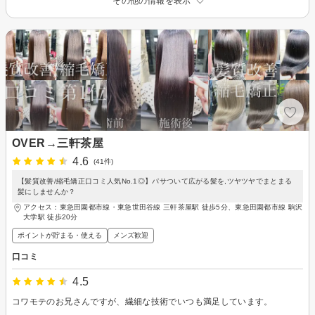
その他の情報を表示
OVER→三軒茶屋
4.6
(41件)
【髪質改善/縮毛矯正口コミ人気No.1◎】パサついて広がる髪を,ツヤツヤでまとまる
髪にしませんか？
アクセス：東急田園都市線・東急世田谷線 三軒茶屋駅 徒歩5分、東急田園都市線 駒沢
大学駅 徒歩20分
ポイントが貯まる・使える
メンズ歓迎
口コミ
4.5
コワモテのお兄さんですが、繊細な技術でいつも満足しています。