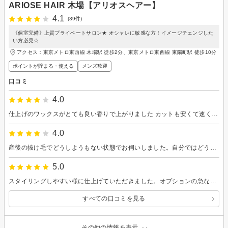
ARIOSE HAIR 木場【アリオスヘアー】
4.1
(39件)
《個室完備》上質プライベートサロン★ オシャレに敏感な方！イメージチェンジした
い方必見☆
アクセス：東京メトロ東西線 木場駅 徒歩2分、東京メトロ東西線 東陽町駅 徒歩10分
ポイントが貯まる・使える
メンズ歓迎
口コミ
4.0
仕上げのワックスがとても良い香りで上がりました カットも安くて速くて上手で申し分ないです
4.0
産後の抜け毛でどうしようもない状態でお伺いしました。自分ではどうしたらいいかわからない中、いろいろ考えて提案いただき、満足いく髪型にしていただきました！ 技術力がとても高い美容院だと思います！
5.0
スタイリングしやすい様に仕上げていただきました。オプションの急な追加希望も快く受けていただき、ベッドスパは短時間ながらもとても癒し効果が高かったです。
すべての口コミを見る
その他の情報を表示