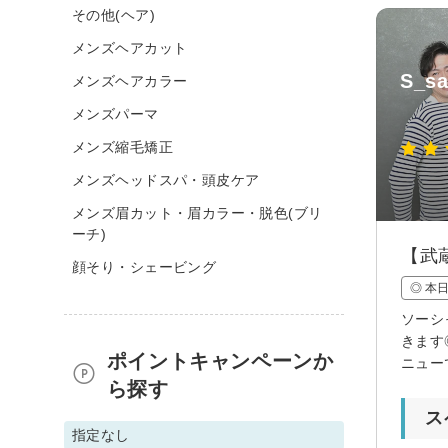
その他(ヘア)
メンズヘアカット
S_s
メンズヘアカラー
メンズパーマ
メンズ縮毛矯正
メンズヘッドスパ・頭皮ケア
メンズ眉カット・眉カラー・脱色(ブリ
ーチ)
【武
顔そり・シェービング
◎ 本
ソーシ
きます
ポイントキャンペーンか
ニュー
ら探す
ス
指定なし