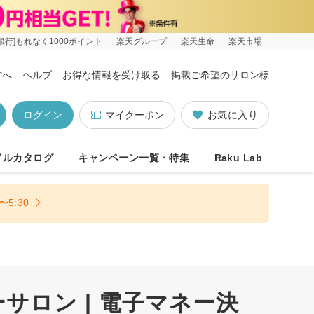
銀行]もれなく1000ポイント
楽天グループ
楽天生命
楽天市場
方へ
ヘルプ
お得な情報を受け取る
掲載ご希望のサロン様
ログイン
マイクーポン
お気に入り
イルカタログ
キャンペーン一覧・特集
Raku Lab
5:30
サロン | 電子マネー決