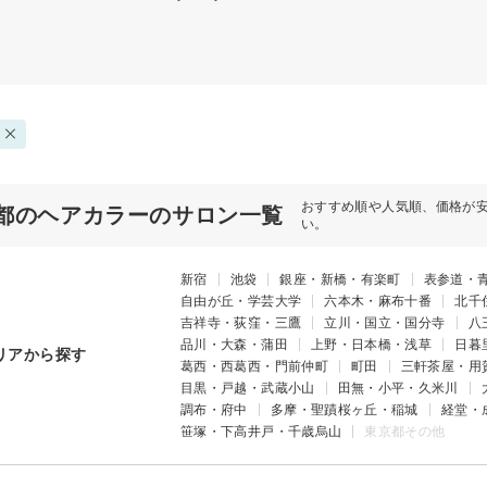
おすすめ順や人気順、価格が
都のヘアカラーのサロン一覧
い。
新宿
池袋
銀座・新橋・有楽町
表参道・
自由が丘・学芸大学
六本木・麻布十番
北千
吉祥寺・荻窪・三鷹
立川・国立・国分寺
八
品川・大森・蒲田
上野・日本橋・浅草
日暮
リアから探す
葛西・西葛西・門前仲町
町田
三軒茶屋・用
目黒・戸越・武蔵小山
田無・小平・久米川
調布・府中
多摩・聖蹟桜ヶ丘・稲城
経堂・
笹塚・下高井戸・千歳烏山
東京都その他