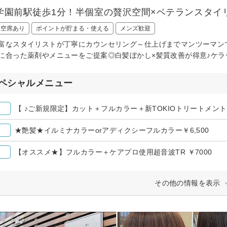
学園前駅徒歩1分！半個室の贅沢空間×ベテランスタイ
日空席あり
ポイントが貯まる・使える
メンズ歓迎
富なスタイリストが丁寧にカウンセリング～仕上げまでマンツーマン
に合った薬剤やメニューをご提案◎白髪ぼかし×髪質改善が得意♪ケラ
ペシャルメニュー
【 ♪ご新規限定】カット＋フルカラー＋新TOKIOトリートメント 
★艶髪★イルミナカラーorアディクシーフルカラー￥6,500
【オススメ★】フルカラー＋ケアプロ使用超音波TR ￥7000
その他の情報を表示