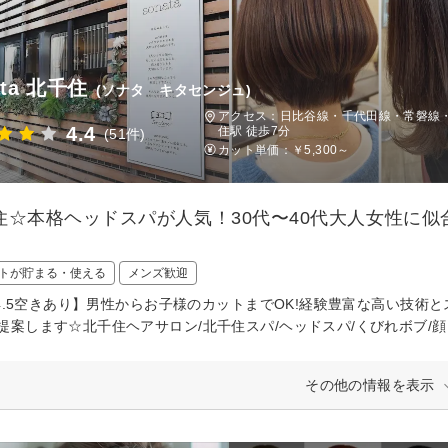
ata 北千住
(ソナタ キタセンジュ)
アクセス：日比谷線・千代田線・常磐線
4.4
住駅 徒歩7分
(51件)
カット単価：
￥5,300～
住☆本格ヘッドスパが人気！30代〜40代大人女性に
トが貯まる・使える
メンズ歓迎
3.4.5空きあり】男性からお子様のカットまでOK!経験豊富な高い技
提案します☆北千住ヘアサロン/北千住スパ/ヘッドスパ/くびれボブ/
その他の情報を表示