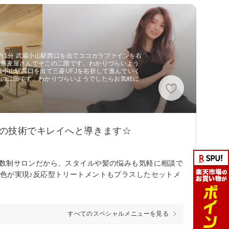
約1分 武蔵小山駅西口を出てココカラファインを右
お蕎麦屋さんでそこの二階です。わかりづらいよう
蔵小山駅西口を出て三菱UFJを右折して進んでいく
この二階です。わかりづらいようでしたらお気軽に
物の技術でキレイへと導きます☆
人数制サロンだから、スタイルや髪の悩みも気軽に相談で
色が実現♪反応型トリートメントもプラスしたセットメ
すべてのスペシャルメニューを見る