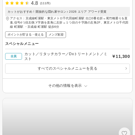
4.8
(111件)
カットがおすすめ！開放的な隠れ家サロン♪ 2026 エリア アワード受賞
アクセス：京成線町屋駅・東京メトロ千代田線町屋駅 出口0番右折→尾竹橋通りを直
進,信号4つ目左側,Y字路を直角に左折→１つ目の十字路の左角2F、東京メトロ千代田
線 町屋駅 ・京成線 町屋駅 徒歩6分
ポイントが貯まる・使える
メンズ歓迎
スペシャルメニュー
カット／リタッチカラー／Dxトリートメント／ミ
￥11,300
全員
スト
すべてのスペシャルメニューを見る
その他の情報を表示