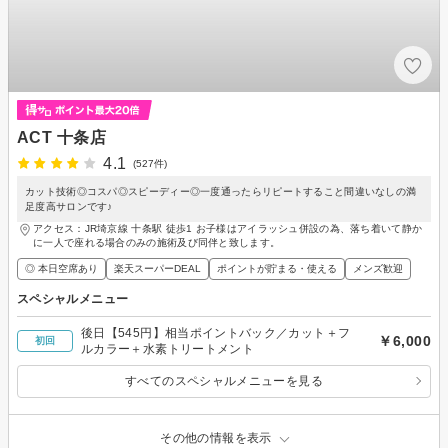
ACT 十条店
4.1
(527件)
カット技術◎コスパ◎スピーディー◎一度通ったらリピートすること間違いなしの満
足度高サロンです♪
アクセス：JR埼京線 十条駅 徒歩1 お子様はアイラッシュ併設の為、落ち着いて静か
に一人で座れる場合のみの施術及び同伴と致します。
◎ 本日空席あり
楽天スーパーDEAL
ポイントが貯まる・使える
メンズ歓迎
スペシャルメニュー
後日【545円】相当ポイントバック／カット＋フ
￥6,000
初回
ルカラー＋水素トリートメント
すべてのスペシャルメニューを見る
その他の情報を表示