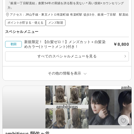
「銀座一丁目駅直結」創業54年の実績を誇る類を見ない＊高い技術×カウンセリング
力」
アクセス：JR山手線・東京メトロ有楽町線 有楽町駅 徒歩3分、銀座一丁目駅 駅直結
ポイントが貯まる・使える
メンズ歓迎
スペシャルメニュー
新規限定！【白髪ゼロ！】メンズカット＋白髪染
￥8,800
初回
めカラー(トリートメント)付き！
すべてのスペシャルメニューを見る
その他の情報を表示
ambitious 阿佐ヶ谷