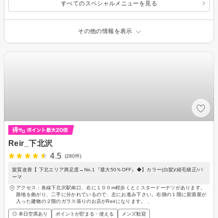
すべてのスペシャルメニューを見る
その他の情報を表示
Reir_下北沢
4.5
(280件)
髪質改善【 下北エリア満足度→No.1『最大50％OFF』◆】カラー(白髪)/縮毛矯正/パ
ーマ
アクセス：各線下北沢駅南口、右に１００m程歩くとミスタードーナツがあります。
路地を曲がり、二手に分かれているので、左にお進み下さい。右側の１階に居酒屋が
入った建物の２階のガラス張りのお店がReirになります。 、
◎ 本日空席あり
ポイントが貯まる・使える
メンズ歓迎