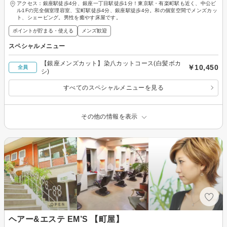
アクセス：銀座駅徒歩4分、銀座一丁目駅徒歩1分！東京駅・有楽町駅も近く、中公ビ
ル1Fの完全個室理容室、宝町駅徒歩4分、銀座駅徒歩4分。和の個室空間でメンズカッ
ト、シェービング。男性を癒やす床屋です。
ポイントが貯まる・使える
メンズ歓迎
スペシャルメニュー
【銀座メンズカット】染八カットコース(白髪ボカ
￥10,450
全員
シ)
すべてのスペシャルメニューを見る
その他の情報を表示
ヘアー&エステ EM’S 【町屋】