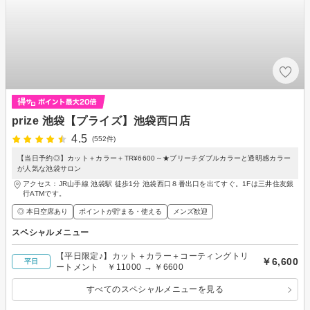
prize 池袋【プライズ】池袋西口店
4.5
(552件)
【当日予約◎】カット＋カラー＋TR¥6600～★ブリーチダブルカラーと透明感カラー
が人気な池袋サロン
アクセス：JR山手線 池袋駅 徒歩1分 池袋西口８番出口を出てすぐ。1Fは三井住友銀
行ATMです。
◎ 本日空席あり
ポイントが貯まる・使える
メンズ歓迎
スペシャルメニュー
【平日限定♪】カット＋カラー＋コーティングトリ
￥6,600
平日
ートメント ￥11000 → ￥6600
すべてのスペシャルメニューを見る