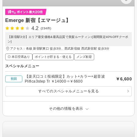
Emerge 新宿【エマージュ】
4.2
(234件)
【新宿駅3分】エリア最安価格&最高品質で美髪ルーティン♪[期間限定40%OFFクーポ
ン]
アクセス：各線 新宿駅東口 徒歩3分、西武新宿線 西武新宿駅 徒歩3分
◎ 本日空席あり
ポイントが貯まる・使える
メンズ歓迎
スペシャルメニュー
【楽天口コミ投稿限定】カット+カラー+超音波
￥6,600
初回
Plifica3step Tr ￥14000⇒￥6600
すべてのスペシャルメニューを見る
その他の情報を表示