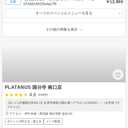
￥12,900
全員
STANDARD5stepTR
すべてのスペシャルメニューを見る
その他の情報を表示
PLATANUS 国分寺 南口店
4.6
(106件)
【口コミ評価国分寺NO.1】全席半個室の隠れ家ヘアサロンがOPEN！！《お手頃プチ
プライス》
アクセス：JR中央線・西武線 国分寺駅 徒歩4分
ポイントが貯まる・使える
メンズ歓迎