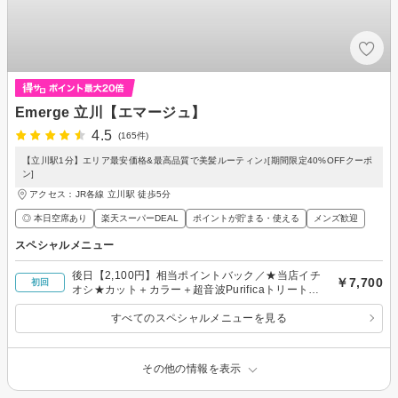
Emerge 立川【エマージュ】
4.5
(165件)
【立川駅1分】エリア最安価格&最高品質で美髪ルーティン♪[期間限定40%OFFクーポ
ン]
アクセス：JR各線 立川駅 徒歩5分
◎ 本日空席あり
楽天スーパーDEAL
ポイントが貯まる・使える
メンズ歓迎
スペシャルメニュー
後日【2,100円】相当ポイントバック／★当店イチ
￥7,700
初回
オシ★カット＋カラー＋超音波Purificaトリートメ
ント ￥7,700
すべてのスペシャルメニューを見る
その他の情報を表示