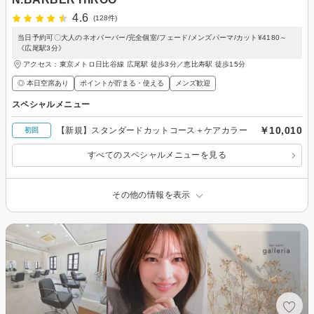
4.6
(128件)
当日予約可〇大人のネオバーバー/完全個室/フェード/メンズパーマ/カット¥4180～
《広尾駅3分》
アクセス：東京メトロ日比谷線 広尾駅 徒歩3分／恵比寿駅 徒歩15分
◎ 本日空席あり
ポイントが貯まる・使える
メンズ歓迎
スペシャルメニュー
￥10,010
【新規】スタンダードカットコース＋ケアカラー
初回
すべてのスペシャルメニューを見る
その他の情報を表示