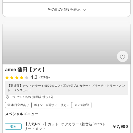
その他の情報を表示
amie 蒲田【アミ】
4.3
(229件)
【高評価】カットカラー￥4500☆コスパ◎のダブルカラー・ブリーチ・トリートメン
ト・メンズカット
アクセス：各線 蒲田駅 徒歩1分
◎ 本日空席あり
ポイントが貯まる・使える
メンズ歓迎
スペシャルメニュー
【人気No1♪】カット+ケアカラー+超音波3stepト
￥7,900
初回
リートメント