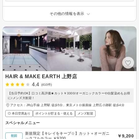
その他の情報を表示
HAIR & MAKE EARTH 上野店
4.4
(410件)
【当日予約OK】口コミ高評価★カット￥3300/オーガニックカラーや白髪染めもお得
に♪メンズ大歓迎！
アクセス：JR山手線 上野駅 徒歩5分、東京メトロ銀座線 上野広小路駅 徒歩4分
◎ 本日空席あり
ポイントが貯まる・使える
メンズ歓迎
スペシャルメニュー
新規限定【キレイをキープ☆】カット＋オーガニ
￥9,200
初回
ックフルカラー ￥9200