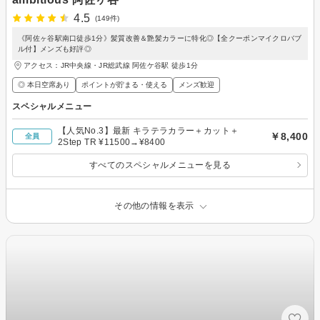
4.5
(149件)
《阿佐ヶ谷駅南口徒歩1分》髪質改善＆艶髪カラーに特化◎【全クーポンマイクロバブ
ル付】メンズも好評◎
アクセス：JR中央線・JR総武線 阿佐ケ谷駅 徒歩1分
◎ 本日空席あり
ポイントが貯まる・使える
メンズ歓迎
スペシャルメニュー
【人気No.3】最新 キラテラカラー＋カット＋
￥8,400
全員
2Step TR ¥11500→¥8400
すべてのスペシャルメニューを見る
その他の情報を表示