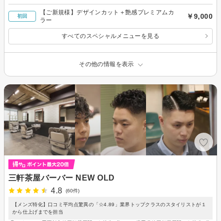
【ご新規様】デザインカット＋艶感プレミアムカ
￥9,000
初回
ラー
すべてのスペシャルメニューを見る
その他の情報を表示
三軒茶屋バーバー NEW OLD
4.8
(60件)
【メンズ特化】口コミ平均点驚異の「☆4.89」業界トップクラスのスタイリストが１
から仕上げまでを担当