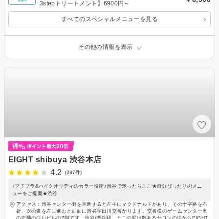
3stepトリートメント】6900円～
すべてのスペシャルメニューを見る
その他の情報を表示
EIGHT shibuya 渋谷本店
4.2
(287件)
♪プチプラ&ハイクオリティのカラー技術♪渋谷で迷ったらここ★自分ぴったりのメニ
ューをご提案★渋谷
アクセス：渋谷センター街を直進すると左手にマクドナルドがあり、その十字路を右
折、次の道を左に進むと正面に渋谷宇田川交番がります。交番横のゲームセンター奥
の左隣の白いビルの7階です。渋谷/渋谷駅、＊この度は数あるサロンの中からEIGHT