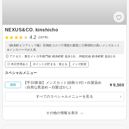
NEXUS&CO. kinshicho
4.2
(187件)
《錦糸町エリアトップ級》圧倒的コスパで理想の髪型に◎再現性の高いメンズカット
&メンズパーマが人気
アクセス：東京メトロ半蔵門線 錦糸町駅 徒歩1分、JR総武線 錦糸町駅 徒歩1分
◎ 本日空席あり
ポイントが貯まる・使える
メンズ歓迎
スペシャルメニュー
【平日/新規】メンズカット(顔剃り付)＋白髪染め
￥9,500
初回
（自然な黒染め～白髪ぼかし)
すべてのスペシャルメニューを見る
その他の情報を表示