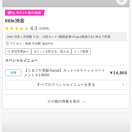
little渋谷
4.3
(238件)
little 渋谷 | 渋谷駅 5 分。小顔カット×髪質改善×Aujua取扱◎22 時まで営業
アクセス：各線 渋谷駅 徒歩4分
◎ 本日空席あり
ポイントが貯まる・使える
メンズ歓迎
スペシャルメニュー
【うるツヤ美髪Aujua】カット+カラー＋トリート
￥14,800
全員
メント￥14800
すべてのスペシャルメニューを見る
その他の情報を表示