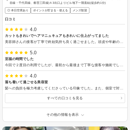
谷線・千代田線、都営三田線)Ａ3出口よりビル地下一階直結(徒歩約1分)
◎ 本日空席あり
ポイントが貯まる・使える
メンズ歓迎
口コミ
4.0
カットもきれいでヘアマニュキュアもきれいに仕上がってました
美容師さんの接客が丁寧で終始気持ち良く過ごせました。頭皮や年齢の悩みも親身に聴いてアドバイスをくれたり、カットも綺麗にしていただき、大満足です。 シャンプーも気持ちよく丁寧でした。ドライヤーやシャワーの水圧が気持ち良く、翌日の髪がしっとりツヤツヤになっていてうれしかたです。
5.0
至福の時間でした
今回で２度目の利用でしたが、最初から最後まで丁寧な接客や施術でした。 スカルプピーリングとヘッドスパはすごく気持ちが良くて、また至福の時間でした。 こちらのヘアサロンは、お客さんときちんとカウンセリングしてくれるので、どこのサロンにするか悩んでいる方にもお薦めできます。
4.0
落ち着いて過ごせる美容室
髪への負担を極力考慮してくださっている印象でした。また、個室で対応くださって、落ち着いて過ごせる素敵な美容室でした！
すべての口コミを見る
その他の情報を表示