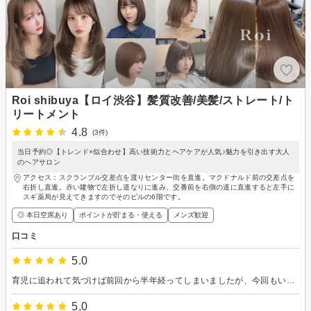
Roi shibuya【ロイ渋谷】髪質改善/美髪/ストレート/ト
リートメント
4.8
(3件)
当日予約◎【トレンド×似合わせ】高い技術力とヘアケアが人気♪魅力を引き出す大人
のヘアサロン
アクセス：スクランブル交差点を渡りセンター街を直進。マクドナルド前の交差点を
右折し直進。赤い建物で左折し道なりに進み、交番前を右側の道に直進すると左手に
スギ薬局が見えてきますのでそのビルの6階です。
◎ 本日空席あり
ポイントが貯まる・使える
メンズ歓迎
口コミ
5.0
育児に追われて気づけば前回から半年経ってしまいましたが、今回もいい感じに仕上げていただきありがとうございました！私の普段の状況（子育て中、いつもは結んでまとめることが多い）や髪質などを鑑みながら、一番ベストな状態にしていただき、大満足です。 ちなみに仕上げのオイルの香りが夫に大好評でした！
5.0