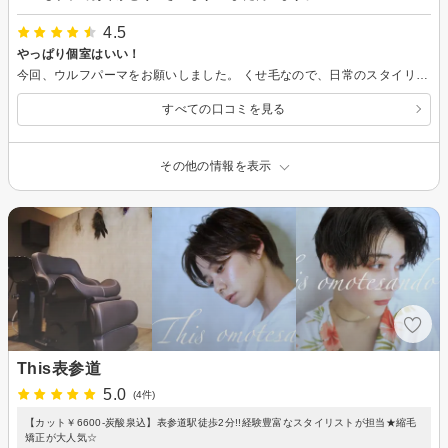
4.5
やっぱり個室はいい！
今回、ウルフパーマをお願いしました。 くせ毛なので、日常のスタイリングが楽にできるように考慮して、 パーマのかかり具合を調整していただきました。 サロンも個室なので、気兼ねなく会話ができ、シャンプーなど移動することなく、 最初から最後まで椅子に座ったまま施術してもらえるので、 とてもいいです。
すべての口コミを見る
その他の情報を表示
This表参道
5.0
(4件)
【カット￥6600-炭酸泉込】表参道駅徒歩2分!!経験豊富なスタイリストが担当★縮毛
矯正が大人気☆