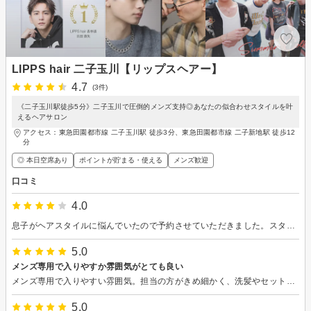
LIPPS hair 二子玉川【リップスヘアー】
4.7
(3件)
《二子玉川駅徒歩5分》二子玉川で圧倒的メンズ支持◎あなたの似合わせスタイルを叶
えるヘアサロン
アクセス：東急田園都市線 二子玉川駅 徒歩3分、東急田園都市線 二子新地駅 徒歩12
分
◎ 本日空席あり
ポイントが貯まる・使える
メンズ歓迎
口コミ
4.0
息子がヘアスタイルに悩んでいたので予約させていただきました。スタイリング材の選び方から付け方まで教えてもらえたと喜んで帰ってきました。一生懸命 再現しようとしています。
5.0
メンズ専用で入りやすか雰囲気がとても良い
メンズ専用で入りやすい雰囲気。担当の方がきめ細かく、洗髪やセットの仕方についても丁寧に教えてくれる。いつも混んでいるけど予約システムがしっかりしているので待たされることもない。事前と事後に仕上がりの確認をしてくれるので安心。
5.0