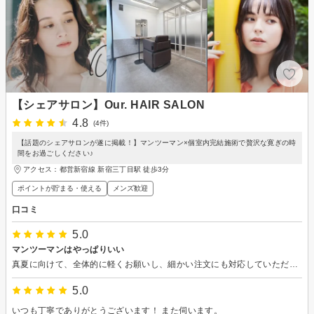
【シェアサロン】Our. HAIR SALON
4.8
(4件)
【話題のシェアサロンが遂に掲載！】マンツーマン×個室内完結施術で贅沢な寛ぎの時
間をお過ごしください♪
アクセス：都営新宿線 新宿三丁目駅 徒歩3分
ポイントが貯まる・使える
メンズ歓迎
口コミ
5.0
マンツーマンはやっぱりいい
真夏に向けて、全体的に軽くお願いし、細かい注文にも対応していただき、 要望通りの仕上がりで、大変、満足しています。 個室でのマンツーマンサロンは、気兼ねなくオーダーでき、 待つこともないので、とてもいいと思います。
5.0
いつも丁寧でありがとうございます！ また伺います。