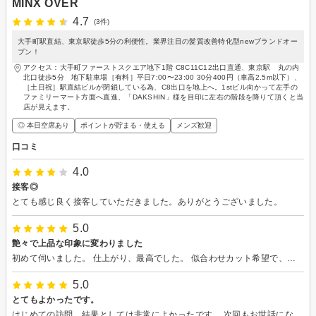
MINX OVER
4.7
(3件)
大手町駅直結、東京駅徒歩5分の利便性。業界注目の髪質改善特化型newブランドオー
プン！
アクセス：大手町ファーストスクエア地下1階 C8C11C12出口直通、東京駅 丸の内
北口徒歩5分 地下駐車場［有料］平日7:00〜23:00 30分400円（車高2.5m以下）、
［土日祝］駅直結ビルが閉鎖している為、C8出口を地上へ。1stビル向かって左手の
ファミリーマート方面へ直進、「DAKSHIN」様を目印に左右の階段を降りて頂くと当
店が見えます。
◎ 本日空席あり
ポイントが貯まる・使える
メンズ歓迎
口コミ
4.0
接客◎
とても感じ良く接客していただきました。ありがとうございました。
5.0
艶々で上品な印象に変わりました
初めて伺いました。 仕上がり、最高でした。 似合わせカット希望で、とても上品な印象に。 トリートメント+ナノバブルは、つやつやふんわりサラサラ指通り滑らかに。 ホームケア商品についても詳しく説明+提案していただけました。 忙しいなか、明るく笑顔で、最後までとても丁寧に対応してくださったことが好印象です。 個人的な感想となりますが、清潔感あって格好いい男性スタッフ＆可愛くて癒し系の女性スタッフに、髪だけでなく心も癒されました。スタッフみんな、仕事に対するポテンシャルが高く、安心して任せられる、良い印象の美容室だと感じました。 ホームケア、今後の効果に期待が高まります。 綺麗にしていただきありがとうございました。
5.0
とてもよかったです。
はじめての訪問、結果としては非常によかったです。 次回もお世話になりたいと思います。 カットもサクッとやっていただいて、仕上りは満足でした。頭骨の説明など踏まえながら、だからこう仕上げた…みたいな説明していただいたのは分かりやすかったです。 (担当は別の方で、)眉カットもして頂きました。当初は思ったより切るなぁという感じでしたが、仕上り見てお任せして大正解だったと思います。想定以上で、ほんとに感謝です。ありがとうございました。