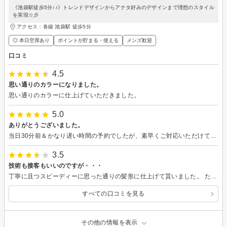
《池袋駅徒歩5分♪♪》トレンドデザインからアナタ好みのデザインまで理想のスタイル
を実現☆彡
アクセス：各線 池袋駅 徒歩5分
◎ 本日空席あり
ポイントが貯まる・使える
メンズ歓迎
口コミ
4.5
思い通りのカラーになりました。
思い通りのカラーに仕上げていただきました。
5.0
ありがとうございました。
当日30分前＆かなり遅い時間の予約でしたが、素早くご対応いただけて助かりました。 施術も特に気になることはありませんでした。
3.5
技術も接客もいいのですが・・・
丁寧に且つスピーディーに思った通りの髪形に仕上げて貰いました。 ただ以下の点が気になります。 シャンプーはクチコミ書く約束で無料ではないのでしょうか？？ 有料と言われたので断りましたが・・・ それとも無料シャンプーは次回からでしょうか？？ 下記は予約完了メール一部抜粋です ■サロンからの質問： ご新規の方に限りサービス向上の為、ご来店後に口コミを投稿して頂ける方に 【頭皮クレンジングクリームシャンプー】を無料で施術させて頂きます。 ※セットのお客様、カットメニューのみ、代理でのご予約をされたお客様は対象外となります。 書いて頂ける方は…A 書かれない方は …B のどちらかをご選択下さい。 当サイトの規約に従いご予約は必ずご本人がお願いします。 ■質問のご回答： A てな感じです。 見落としかもしれませんが思っていた内容の施術では無かったので サービスの点数は下げています。
すべての口コミを見る
その他の情報を表示