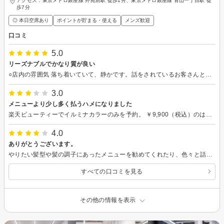
アクセス：東京メトロ銀座線 外苑前駅 徒歩1分、東京メトロ銀座線 青山一丁目駅 徒
歩7分
◎ 本日空席あり
ポイントが貯まる・使える
メンズ歓迎
口コミ
5.0
リーズナブルでかなり質が良い
○店内の雰囲気 落ち着いていて、静かです。話をされているお客さんと美容師さんもいますが、周りに配慮してくださっているのか、全く気になりません。 店内も綺麗で、座席にクッションを用意してくださっているので居心地がかなり良いです。 ○サービス 荷物を預かっていただく際に、こちらでロッカーキーを保管しておく必要がないのは、非常にスマートで便利でした。 座席に着くと、飲み物とクッキーを用意してくださるのも特に暑い日には嬉しかったです。 ○技術 漠然とした「こうしたい」という希望を伝えると、細かく「ここもこうしてみると良いと思います」と、細かく勧めてくださるので、非常に助かりました。 シャンプーは程よい強さで気持ちがよく、カットは素早いながらに綺麗に仕上げてくださりました。 ○総合 お値段も立地・サービス・技術にしては、リーズナブルだと思います。 あまり、サロンをリピートすることはないのですが、ぜひまた伺いたいと思います。
3.0
メニューより少し多く払うハメになりました
楽天ビューティーでイルミナカラーのみを予約。 ￥9,900（税込）のはずなのに、「税込で￥10,680です。」と言われ、￥780余分に払うハメになりました。 少し店内が狭いため、高身長の方はすこし屈むところもありますが、接客も優しくてカラーも上手でした。 それだけに、最後の最後でこの微妙に高値を提示されたのは悲しかったです...。 楽天ビューティのメニューを変更し忘れただけですか？
4.0
ありがとうございます。
やりたい髪型や髪の調子にあったメニューを勧めてくれたり、色々と話し合って決めて下さりとても過ごしやすく髪型も気に入りました！ありがとうございました。
すべての口コミを見る
その他の情報を表示