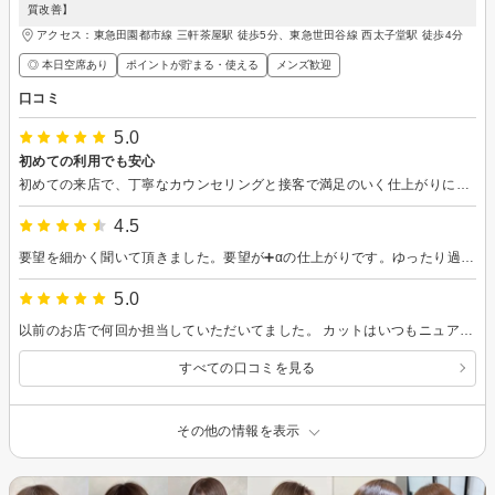
質改善】
アクセス：東急田園都市線 三軒茶屋駅 徒歩5分、東急世田谷線 西太子堂駅 徒歩4分
◎ 本日空席あり
ポイントが貯まる・使える
メンズ歓迎
口コミ
5.0
初めての利用でも安心
初めての来店で、丁寧なカウンセリングと接客で満足のいく仕上がりになりました。 お店の雰囲気もよく、また来店したいです。
4.5
要望を細かく聞いて頂きました。要望が➕αの仕上がりです。ゆったり過ごせてよかったです。
5.0
以前のお店で何回か担当していただいてました。 カットはいつもニュアンスを伝えるだけで汲み取ってくれて、理想通りに仕上げてくれますし、トリートメントも髪が生き返ったようにサラサラになるので欠かせません。 丁寧なのにスピーディーに終わらせてくれるので助かっています。これからもお世話になりたいと思います^^
すべての口コミを見る
その他の情報を表示