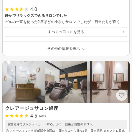
4.0
静かでリラックスできるサロンでした
ビルの一室を使った2席ほどの小さなサロンでしたが、日当たりが良く開放感があります。全体的にリゾートっぽい内装で、サロン内は波の音が流れていました。 カットも頭の形をよく見てしていただけます。 美容室はオシャレすぎたり元気すぎたりで身構えてしまうことがよくあるのですが、ここはリラックス出来てよかったです。 こじんまりとしたサロンで、あまり気負わず癒される感じを求めている方には良いのではないかと思いました。
すべての口コミを見る
その他の情報を表示
クレアージュサロン銀座
4.5
(4件)
個室完備でクレジットカード対応。カラー技術が自慢のサロン。
アクセス：ＪＲ有楽町駅中央西口・日比谷口から徒歩2分、日比谷駅(東京メトロ日比