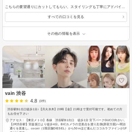
こちらの要望通りにカットしてもらい、スタイリングも丁寧にアドバイス頂きました！ 職場から近いので便利です！
すべての口コミを見る
その他の情報を表示
vain 渋谷
4.8
(3件)
渋谷駅B1出口徒歩1分♪【月火水木】20時【金】21時まで受付可能です。初めての方
もお任せ下さい
アクセス：【東京メトロ】各線 渋谷駅B1出口 徒歩1分 宮下パークGUCCI向かい、
【JR渋谷駅】宮益坂口より徒歩4分。BICカメラの交差点を渡り左側(原宿方面)へ明治
通りを直進し、cocoti（1階店舗DIESEL）から50ｍほど進んだココカラファインが1F