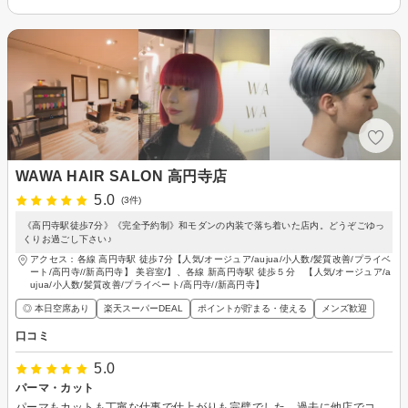
WAWA HAIR SALON 高円寺店
5.0
(3件)
《高円寺駅徒歩7分》《完全予約制》和モダンの内装で落ち着いた店内。どうぞごゆっ
くりお過ごし下さい♪
アクセス：各線 高円寺駅 徒歩7分【人気/オージュア/aujua/小人数/髪質改善/プライベ
ート/高円寺//新高円寺】 美容室/】、各線 新高円寺駅 徒歩５分 【人気/オージュア/a
ujua/小人数/髪質改善/プライベート/高円寺//新高円寺】
◎ 本日空席あり
楽天スーパーDEAL
ポイントが貯まる・使える
メンズ歓迎
口コミ
5.0
パーマ・カット
パーマもカットも丁寧な仕事で仕上がりも完璧でした。過去に他店でコールドパーマだと上手くかからない事が何度かありそれ以降パーマをかける時はデジタルパーマをかけてました。今回は髪が短かったのでコールドパーマになったのですが上手にかけて頂きました。ロッドの巻き方も上手くて、大抵髪を引っ張られてる感があるのですが、それも無くて感度しました。