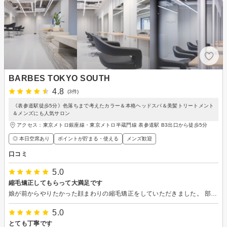
BARBES TOKYO SOUTH
4.8
(3件)
《表参道駅徒歩5分》色落ちまで考えたカラー＆本格ヘッドスパ＆美髪トリートメント
＆メンズにも人気サロン
アクセス：東京メトロ銀座線・東京メトロ半蔵門線 表参道駅 B3出口から徒歩5分
◎ 本日空席あり
ポイントが貯まる・使える
メンズ歓迎
口コミ
5.0
縮毛矯正してもらって大満足です
娘が前からやりたかった顔まわりの縮毛矯正をしていただきました。 部分的にクセが強くて、湿気の多い季節はさらに手がかかるためお願いしました。 いつも丁寧にやってくださるのでお任せしましたが、とても自然にサラサラになって大満足です。 朝起きてもサラサラで、お手入れの時間もほぼなく、嬉しそうに学校へ行きました。 3.4ヶ月はもつとのことなので、また気になり出したら行きます。 ありがとうございました。
5.0
とても丁寧です