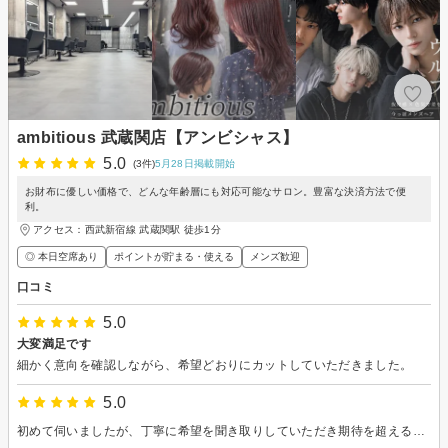
ambitious 武蔵関店【アンビシャス】
5.0
(3件)
5月28日掲載開始
お財布に優しい価格で、どんな年齢層にも対応可能なサロン。豊富な決済方法で便
利。
アクセス：西武新宿線 武蔵関駅 徒歩1分
◎ 本日空席あり
ポイントが貯まる・使える
メンズ歓迎
口コミ
5.0
大変満足です
細かく意向を確認しながら、希望どおりにカットしていただきました。
5.0
初めて伺いましたが、丁寧に希望を聞き取りしていただき期待を超えるスタイルに仕上げていただきました。