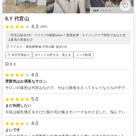
ILY 代官山
4.3
(3件)
〈代官山徒歩2分〉マイナス5歳髪salon！髪質改善・エイジングケア特化であなた史
上最高の美髪を◎
アクセス：東急東横線 代官山駅 徒歩2分
◎ 本日空席あり
ポイントが貯まる・使える
メンズ歓迎
口コミ
4.0
雰囲気はお洒落なサロン
サロンの場所は代官山なので、やはり路地を入ってキレイなピルの中でした。 カラーは白髪染めもふくめ、全体的に浮かないカラーの提案をしてもらい染めてくれました。トリートメントしてもらい、ヘッドスパは気持ちいいマッサージで、ただもう少し長くやってもらいたかったです。
5.0
まだ利用したい
今回は縮毛矯正をかけた髪の毛が傷まずパーマをかけました。悩んでいる事を丁寧に聞いて、そして、自分に合うプランを提案して、素晴らしい技術だと思います。とても満足しています。是非今後も利用したいです。
4.0
よいです