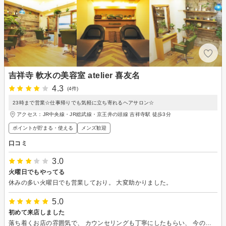
吉祥寺 軟水の美容室 atelier 喜友名
4.3
(4件)
23時まで営業☆仕事帰りでも気軽に立ち寄れるヘアサロン☆
アクセス：JR中央線・JR総武線・京王井の頭線 吉祥寺駅 徒歩3分
ポイントが貯まる・使える
メンズ歓迎
口コミ
3.0
火曜日でもやってる
休みの多い火曜日でも営業しており。 大変助かりました。
5.0
初めて来店しました
落ち着くお店の雰囲気で、 カウンセリングも丁寧にしたもらい、 今の髪の状態にあったスタイルにしてもらいました。 施術中も色々とお話できて楽しかったです。 有り難うございました。