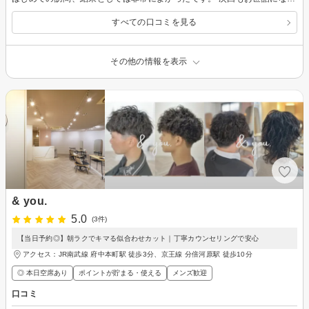
すべての口コミを見る
その他の情報を表示
& you.
5.0
(3件)
【当日予約◎】朝ラクでキマる似合わせカット｜丁寧カウンセリングで安心
アクセス：JR南武線 府中本町駅 徒歩3分、京王線 分倍河原駅 徒歩10分
◎ 本日空席あり
ポイントが貯まる・使える
メンズ歓迎
口コミ