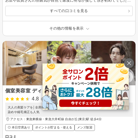
お店や店員さんの雰囲気が自然で適度に明るか接して頂き初めてでしたが気持ちよく過ごせました。子供はとても喜んでいました。料金も安価と思います。
すべての口コミを見る
その他の情報を表示
個室美容室 ディアローグ 自由が丘店
4.8
(3件)
大人の美髪ケアを│全席個室×丁寧なカウンセリング〈20時まで/メンズも歓迎〉白髪
染めや縮毛矯正も人気
アクセス：東急東横線・東急大井町線 自由が丘(東京)駅 徒歩4分
◎ 本日空席あり
ポイントが貯まる・使える
メンズ歓迎
口コミ