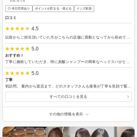
のビルです
◎ 本日空席あり
ポイントが貯まる・使える
メンズ歓迎
口コミ
4.5
以前からご担当頂いていた方がこちらの店舗に異動となってから初めての利用です。 以前の店舗でも丁寧にご対応を頂いてましたが、忙しい際にはアシスタントの方が対応する事もあり技術的な面ではどうしても差を感じていました。 ですがこちらの店舗ではシャンプー、ブローなど含め全てを1人で対応を頂けるようになり、より安心して利用出来ると感じます。 髪の相談にも親身に乗っていただけるため、今後も利用させて頂きたく思っています。
5.0
おすすめ！
丁寧に施術していただき、特に炭酸シャンプーの簡単なヘッドスパがとても気持ちよかったです！ありがとうございまました。
5.0
丁寧
初訪問。 案内から退店まで、どのスタッフさんも接客が丁寧＆笑顔で緊張せずに良い時間を過ごせました。 カット・カラーも好きな雰囲気の写真から意思を汲み取って提案いただけてありがとうございました笑 教えていただいたセットもがんばってやってみます！
すべての口コミを見る
その他の情報を表示