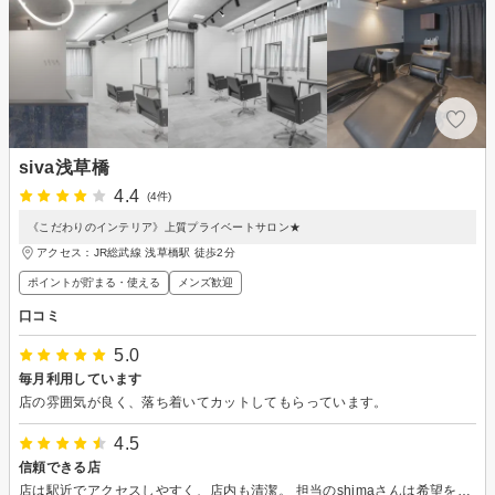
siva浅草橋
4.4
(4件)
《こだわりのインテリア》上質プライベートサロン★
アクセス：JR総武線 浅草橋駅 徒歩2分
ポイントが貯まる・使える
メンズ歓迎
口コミ
5.0
毎月利用しています
店の雰囲気が良く、落ち着いてカットしてもらっています。
4.5
信頼できる店
店は駅近でアクセスしやすく、店内も清潔。 担当のshimaさんは希望をしっかり聞いてくれた上でカットしてくれます。 接客も丁寧で信頼できる店です。 これからも通いたいです。