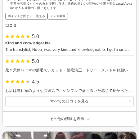
手前を右折後すぐ次の角を左折し直進。正面の赤レンガ建物の小道を進みsacai Aoya
maが入る建物の２階にあります。
ポイントが貯まる・使える
メンズ歓迎
口コミ
5.0
Kind and knowledgeable
The hairstylist, Nobu, was very kind and knowledgeable. I got a cut and touch up on my roots. The salon is charming with plants and view of greenery through the window. Many of the stylists are fluent in English. Highly recommend!
5.0
元々天然パーマの癖毛で、カット・縮毛矯正・トリートメントをお願いしました。 湿度が高いと、縮毛矯正をしてもチリチリしてしまうのが長年の悩みでした。 こちらで施術していただいたところ、直毛のような自然な仕上がりで、手触りもとても良く、湿度があっても広がりません。 くせ毛を知らない人からは、もともと直毛だと思われるほど自然です。 今まで美容院難民でしたが、やっと安心して通えるサロンに出会えました。 サロンは隠れ家的で落ち着いた雰囲気。 1人の担当の方が最初から最後まで丁寧に施術してくださいます。とてもリラックスできます。 またぜひよろしくお願いいたします。
4.5
お店は隠れ家のような雰囲気で、シンプルで落ち着いた感じで良かったです！ 髪質をちゃんと見て頂き、個人に合った施術をしてもらえて満足してます。新しい髪型で気持ちも上がりました！ またお願いしたいと思います。
すべての口コミを見る
その他の情報を表示