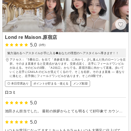
Lond re Maison.原宿店
5.0
(3件)
魅力溢れるヘアスタイルが手に入る◆あなたの理想のヘアスタイルへ導きます！！
アクセス：「5番出口」を出て「表参道方面」に向かう。少し進んだ先のローソンを左
折。そのまま直進すると交差点があります。交差点近く、左手にフィールドワンビル
がみえる。そのビルの3階、「A2出口」からでる。原宿方面に向かって直進。歩いて
いくと左手にCA4LA のビルが見えてくるので、そこを右折。そのまま直進 — 道なり
に進むと、左手側にフィールドワンビルがあります。そこの3階です。
◎ 本日空席あり
ポイントが貯まる・使える
メンズ歓迎
口コミ
5.0
池田さん担当でした。 最初の挨拶からとても明るくて好印象で カウンセリングも丁寧で知識が豊富で 安心してお任せできました。 店内の雰囲気も良く 特に内装やライトはハイセンスで 洗練された空間です。 BLANCHEのヘアオイルもわたし好みの香りと テクスチャーで仕上がりも大満足です！！！
5.0
いつもお世話になってます！カットもカラーもいつも大満足に仕上げていただいてます。店内もおしゃれできれいでした。