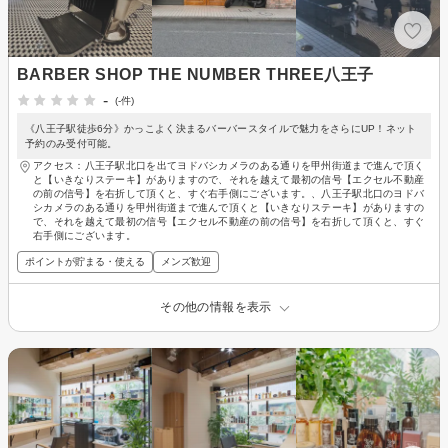
BARBER SHOP THE NUMBER THREE八王子
-
(-件)
《八王子駅徒歩6分》かっこよく決まるバーバースタイルで魅力をさらにUP！ネット
予約のみ受付可能。
アクセス：八王子駅北口を出てヨドバシカメラのある通りを甲州街道まで進んで頂く
と【いきなりステーキ】がありますので、それを越えて最初の信号【エクセル不動産
の前の信号】を右折して頂くと、すぐ右手側にございます。、八王子駅北口のヨドバ
シカメラのある通りを甲州街道まで進んで頂くと【いきなりステーキ】がありますの
で、それを越えて最初の信号【エクセル不動産の前の信号】を右折して頂くと、すぐ
右手側にございます。
ポイントが貯まる・使える
メンズ歓迎
その他の情報を表示