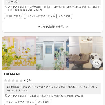
ニューも◎
アクセス：東京メトロ千代田線・東京メトロ副都心線 明治神宮前駅 徒歩7分、東京メ
トロ千代田線 表参道駅 徒歩7分
◎ 本日空席あり
ポイントが貯まる・使える
メンズ歓迎
その他の情報を表示
DAMANI
-
(-件)
【表参道駅から徒歩3分】あなたが本来もっている魅力を引き出す♪ワンランク上のプ
ライベートサロン☆
アクセス：東京メトロ銀座線・東京メトロ半蔵門線 表参道駅 徒歩3分
ポイントが貯まる・使える
メンズ歓迎