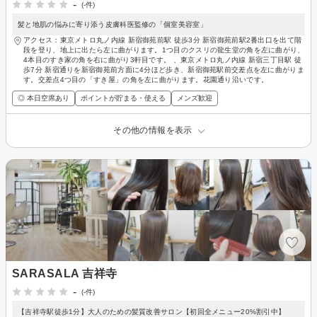
-
(-件)
髪と地肌の悩みに寄り添う皮膚科医監修の「個室美容室」
アクセス：東京メトロ丸ノ内線 新宿御苑前駅 徒歩3分 新宿御苑前駅2番出口を出て階
段を登り、地上に出たら左に曲がります。1つ目のクスリの龍生堂の角を左に曲がり、
4本目のすき家の角を右に曲がり3軒目です。 、東京メトロ丸ノ内線 新宿三丁目駅 徒
歩7分 新宿通りを新宿御苑前方面に4分ほど歩き、新宿御苑駅前交差点を左に曲がりま
す。交差点4つ目の「すき屋」の角を左に曲がります。花園通り沿いです。
◎ 本日空席あり
ポイントが貯まる・使える
メンズ歓迎
その他の情報を表示
SARASALA 吉祥寺
-
(-件)
【吉祥寺駅徒歩1分】大人のための髪質改善サロン【初回全メニュー20%割引中】