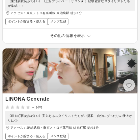
《東池袋駅徒歩1分♪♪》《上質プライベートサロン★ 》経験豊富なスタイリストたち
が集結！！
アクセス：東京メトロ有楽町線 東池袋駅 徒歩1分
ポイントが貯まる・使える
メンズ歓迎
その他の情報を表示
LINONA Generate
-
(-件)
《銀糸町駅徒歩4分♪♪》実力あるスタイリストたちがご提案！自分にぴったりの仕上が
りに◎
アクセス：JR総武線・東京メトロ半蔵門線 錦糸町駅 徒歩4分
ポイントが貯まる・使える
メンズ歓迎