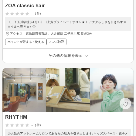
ZOA classic hair
-
(-件)
《二子玉川駅徒歩4分♪♪》《上質プライベートサロン★ 》アナタらしさを引き出すス
タイルへ導きます◎
アクセス：東急田園都市線、大井町線 二子玉川駅 徒歩3分
ポイントが貯まる・使える
メンズ歓迎
その他の情報を表示
RHYTHM
-
(-件)
少人数のアットホームサロンであなたの魅力を引き出します♪キッズスペース・親子メ