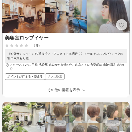
美容室ロップイヤー
-
(-件)
《池袋サンシャイン60通り沿い・アニメイト本店近く》ドールやコスプレウィッグの
制作依頼も可能！
アクセス：JR山手線 池袋駅 東口から徒歩4分、東京メトロ有楽町線 東池袋駅 徒歩6
分
ポイントが貯まる・使える
メンズ歓迎
その他の情報を表示