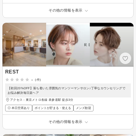
その他の情報を表示
REST
-
(-件)
【初回20%OFF】落ち着いた雰囲気のマンツーマンサロン♪丁寧なカウンセリングで
お悩み解決毎日楽ヘア
アクセス：東京メトロ各線 表参道駅 徒歩3分
◎ 本日空席あり
ポイントが貯まる・使える
メンズ歓迎
その他の情報を表示