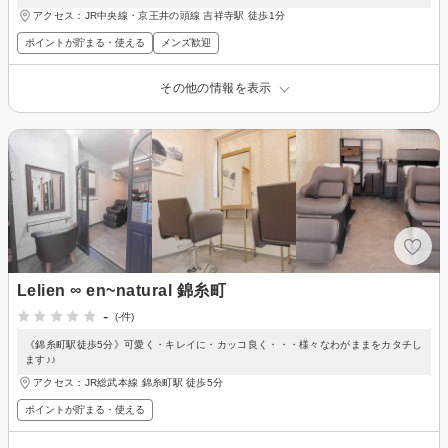
アクセス：JR中央線・京王井の頭線 吉祥寺駅 徒歩1分
ポイントが貯まる・使える
メンズ歓迎
その他の情報を表示
Lelien ∞ en~natural 錦糸町
-
(-件)
《錦糸町駅徒歩5分》可愛く・キレイに・カッコ良く・・・様々なわがままをカタチし
ます♪♪
アクセス：JR総武本線 錦糸町駅 徒歩5分
ポイントが貯まる・使える