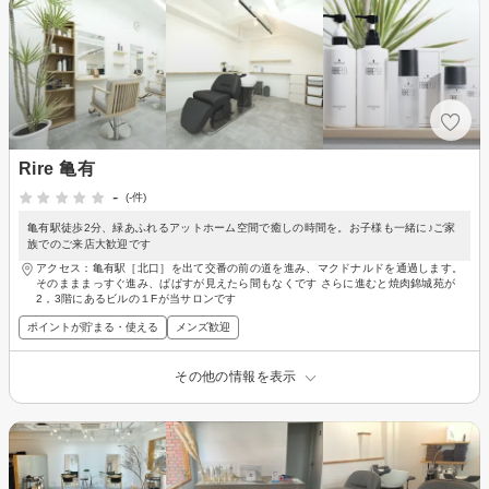
Rire 亀有
-
(-件)
亀有駅徒歩2分、緑あふれるアットホーム空間で癒しの時間を。お子様も一緒に♪ご家
族でのご来店大歓迎です
アクセス：亀有駅［北口］を出て交番の前の道を進み、マクドナルドを通過します。
そのまままっすぐ進み、ぱぱすが見えたら間もなくです さらに進むと焼肉錦城苑が
2，3階にあるビルの１Fが当サロンです
ポイントが貯まる・使える
メンズ歓迎
その他の情報を表示