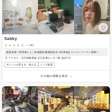
Sabby
-
(-件)
髪質改善☆即実感りんご幹細胞培養液取扱店☆駐車場あり☆マンツーマン接客☆
アクセス：京王相模原線 京王多摩センター駅 徒歩7分
ポイントが貯まる・使える
メンズ歓迎
その他の情報を表示