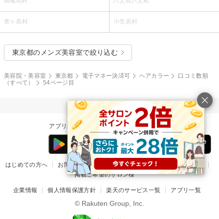
御蔵島村
八丈島八丈町
青ヶ島村
小笠原村
東京都のメンズ美容室で絞り込む
美容院・美容室
東京都
電子マネー決済可
ヘアカラー
口コミ数順
（すべて）
54ページ目
アプリからの予約ならもっとおトクで便利！
はじめての方へ
お問い合わせ
ヘルプ
リリース情報
利用規約
掲載ご希望のサロン様
企業情報
個人情報保護方針
楽天のサービス一覧
アプリ一覧
© Rakuten Group, Inc.