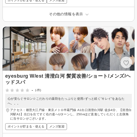
ポイントが貯まる・使える
メンズ歓迎
その他の情報を表示
eyesburg W/est 清澄白河 髪質改善/ショート/メンズ/ヘ
ッドスパ
-
(-件)
心が安らぐサロン☆こだわりの薬剤をたっぷりと使用♪ずっと続く”キレイ”をあなた
へ。。。
アクセス：都営大江戸線・東京メトロ半蔵門線 A1出口清澄白河駅 徒歩4分、【清澄白
河駅A1】出口を出てすぐ右の道へUターンし、250mほど直進していただくと左側角
に当サロンがございます。
ポイントが貯まる・使える
メンズ歓迎