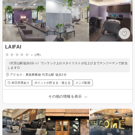
LAIFAI
-
(-件)
《代官山駅徒歩2分♪♪》ワンランク上のスタイリストが仕上げまでマンツーマンで担当
します◎
アクセス：東急東横線 代官山駅 徒歩2分
◎ 本日空席あり
ポイントが貯まる・使える
メンズ歓迎
その他の情報を表示