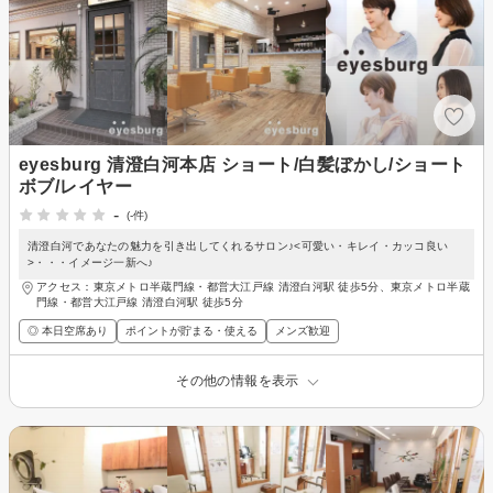
eyesburg 清澄白河本店 ショート/白髪ぼかし/ショート
ボブ/レイヤー
-
(-件)
清澄白河であなたの魅力を引き出してくれるサロン♪<可愛い・キレイ・カッコ良い
>・・・イメージ一新へ♪
アクセス：東京メトロ半蔵門線・都営大江戸線 清澄白河駅 徒歩5分、東京メトロ半蔵
門線・都営大江戸線 清澄白河駅 徒歩5分
◎ 本日空席あり
ポイントが貯まる・使える
メンズ歓迎
その他の情報を表示