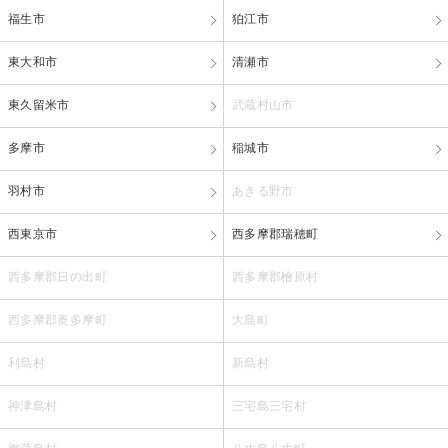
福生市
狛江市
東大和市
清瀬市
東久留米市
武蔵村山市
多摩市
稲城市
羽村市
あきる野市
西東京市
西多摩郡瑞穂町
西多摩郡日の出町
西多摩郡檜原村
西多摩郡奥多摩町
大島町
利島村
新島村
神津島村
三宅島三宅村