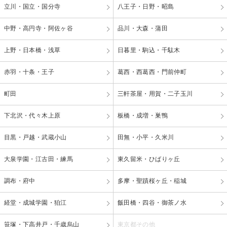
立川・国立・国分寺
八王子・日野・昭島
中野・高円寺・阿佐ヶ谷
品川・大森・蒲田
上野・日本橋・浅草
日暮里・駒込・千駄木
赤羽・十条・王子
葛西・西葛西・門前仲町
町田
三軒茶屋・用賀・二子玉川
下北沢・代々木上原
板橋・成増・巣鴨
目黒・戸越・武蔵小山
田無・小平・久米川
大泉学園・江古田・練馬
東久留米・ひばりヶ丘
調布・府中
多摩・聖蹟桜ヶ丘・稲城
経堂・成城学園・狛江
飯田橋・四谷・御茶ノ水
笹塚・下高井戸・千歳烏山
東京都その他