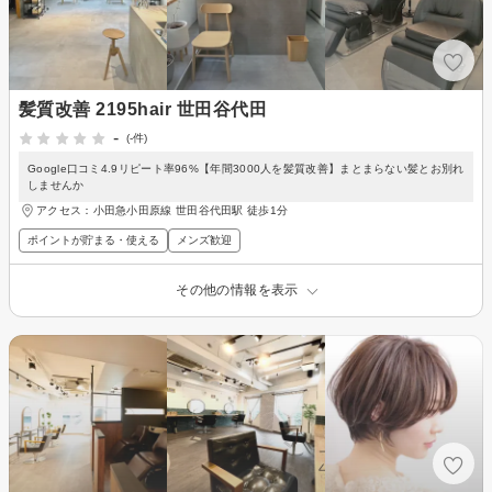
髪質改善 2195hair 世田谷代田
-
(-件)
Google口コミ4.9リピート率96%【年間3000人を髪質改善】まとまらない髪とお別れ
しませんか
アクセス：小田急小田原線 世田谷代田駅 徒歩1分
ポイントが貯まる・使える
メンズ歓迎
その他の情報を表示