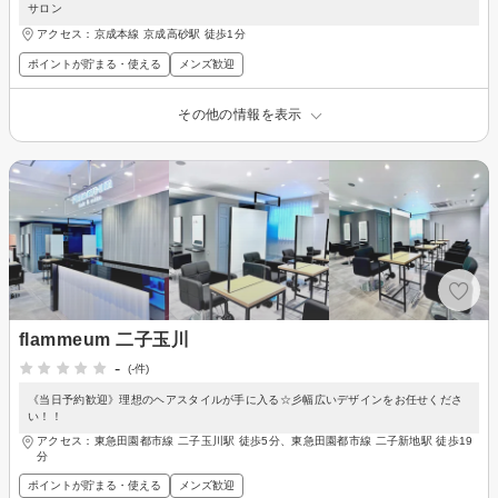
サロン
アクセス：京成本線 京成高砂駅 徒歩1分
ポイントが貯まる・使える
メンズ歓迎
その他の情報を表示
flammeum 二子玉川
-
(-件)
《当日予約歓迎》理想のヘアスタイルが手に入る☆彡幅広いデザインをお任せくださ
い！！
アクセス：東急田園都市線 二子玉川駅 徒歩5分、東急田園都市線 二子新地駅 徒歩19
分
ポイントが貯まる・使える
メンズ歓迎