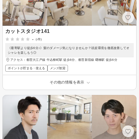
カットスタジオ141
-
(-件)
《最寄駅より徒歩6分♪》髪のダメージ気になりませんか？頭皮環境を徹底改善してオ
シャレを楽しもう◎
アクセス：都営大江戸線 牛込柳町駅 徒歩6分、都営新宿線 曙橋駅 徒歩6分
ポイントが貯まる・使える
メンズ歓迎
その他の情報を表示