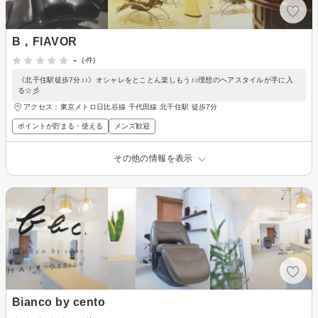
B，FlAVOR
-
(-件)
《北千住駅徒歩7分♪♪》オシャレをとことん楽しもう♪♪理想のヘアスタイルが手に入
る☆彡
アクセス：東京メトロ日比谷線 千代田線 北千住駅 徒歩7分
ポイントが貯まる・使える
メンズ歓迎
その他の情報を表示
Bianco by cento