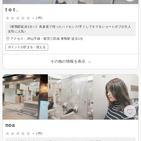
t o t .
-
(-件)
《巣鴨駅徒歩1分♪♪》表参道で培ったハイセンス!手ぐしでキマるショートボブが大人
女性に人気♪
アクセス：JR山手線・都営三田線 巣鴨駅 徒歩1分
ポイントが貯まる・使える
その他の情報を表示
noa
-
(-件)