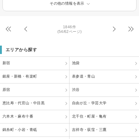
その他の情報を表示
1846件
(54/62ページ)
エリアから探す
新宿
池袋
銀座・新橋・有楽町
表参道・青山
原宿
渋谷
恵比寿・代官山・中目黒
自由が丘・学芸大学
六本木・麻布十番
北千住・町屋・亀有
錦糸町・小岩・青砥
吉祥寺・荻窪・三鷹