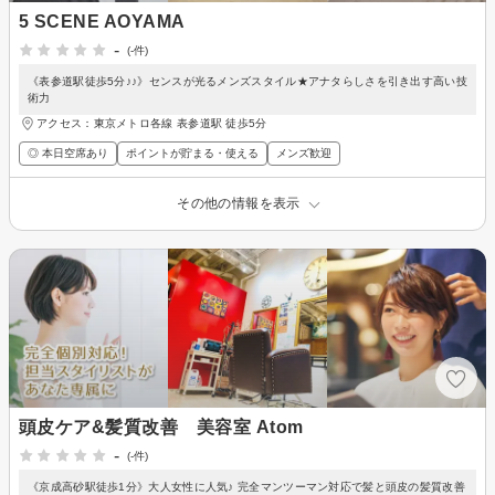
5 SCENE AOYAMA
-
(-件)
《表参道駅徒歩5分♪♪》センスが光るメンズスタイル★アナタらしさを引き出す高い技
術力
アクセス：東京メトロ各線 表参道駅 徒歩5分
◎ 本日空席あり
ポイントが貯まる・使える
メンズ歓迎
その他の情報を表示
頭皮ケア&髪質改善 美容室 Atom
-
(-件)
《京成高砂駅徒歩1分》大人女性に人気♪ 完全マンツーマン対応で髪と頭皮の髪質改善