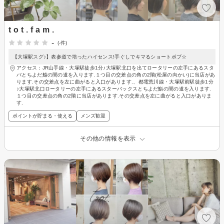
t o t . f a m .
-
(-件)
【大塚駅スグ♪】表参道で培ったハイセンス!手ぐしでキマるショートボブ☆
アクセス：JR山手線・大塚駅徒歩1分♪大塚駅北口を出てロータリーの左手にあるスタ
バとちよだ鮨の間の道を入ります.１つ目の交差点の角の2階(松屋の向かい)に当店があ
ります.その交差点を左に曲がると入口があります.、都電荒川線・大塚駅前駅徒歩1分
♪大塚駅北口ロータリーの左手にあるスターバックスとちよだ鮨の間の道を入ります.
１つ目の交差点の角の2階に当店があります.その交差点を左に曲がると入口がありま
す.
ポイントが貯まる・使える
メンズ歓迎
その他の情報を表示