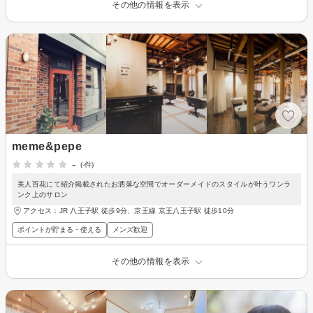
その他の情報を表示
meme&pepe
-
(-件)
美人百花にて紹介掲載されたお洒落な空間でオーダーメイドのスタイルが叶うワンラ
ンク上のサロン
アクセス：JR 八王子駅 徒歩9分、京王線 京王八王子駅 徒歩10分
ポイントが貯まる・使える
メンズ歓迎
その他の情報を表示