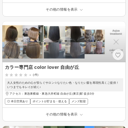
その他の情報を表示
カラー専門店 color lover 自由が丘
-
(-件)
大人女性のための心が安らぐサロン☆なりたい色・なりたい髪を再現性高くご提供！
いつまでもキレイが続く♪
アクセス：東急東横線・東急大井町線 自由が丘(東京)駅 徒歩3分
◎ 本日空席あり
ポイントが貯まる・使える
メンズ歓迎
その他の情報を表示