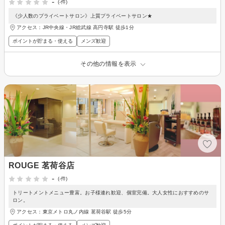
-
(-件)
《少人数のプライベートサロン》上質プライベートサロン★
アクセス：JR中央線・JR総武線 高円寺駅 徒歩1分
ポイントが貯まる・使える
メンズ歓迎
その他の情報を表示
ROUGE 茗荷谷店
-
(-件)
トリートメントメニュー豊富。お子様連れ歓迎、個室完備。大人女性におすすめのサ
ロン。
アクセス：東京メトロ丸ノ内線 茗荷谷駅 徒歩5分